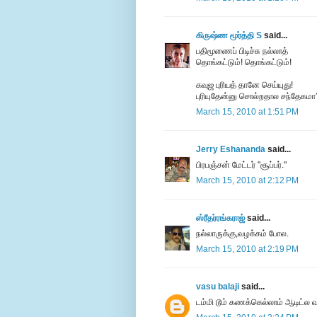
கிருஷ்ண மூர்த்தி S
said...
பதிமூணைப் பிடிச்சு நல்லாத்
தொங்கட்டும்! தொங்கட்டும்!
கவுஜ புரியத் தானே செய்யுது!
புரியுதேன்னு சொல்றதால சந்தேகமா
March 15, 2010 at 1:51 PM
Jerry Eshananda
said...
பிரபஞ்சன் மேட்டர் "சூப்பர்."
March 15, 2010 at 2:12 PM
ஸ்ரீதர்ரங்கராஜ்
said...
நல்லாருக்கு,வழக்கம் போல.
March 15, 2010 at 2:19 PM
vasu balaji
said...
டம்மி டூம் கணக்கெல்லாம் ஆடிட்ல வ