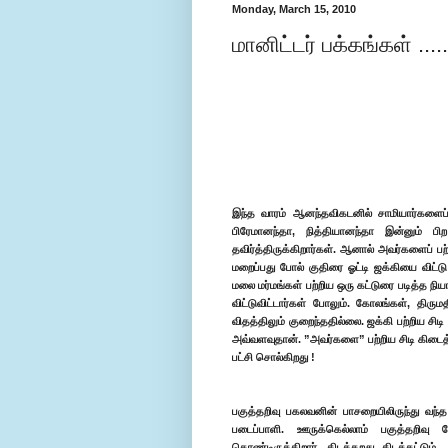
Monday, March 15, 2010
மானிட்டர் பக்கங்கள் ....
இந்த வாரம் ஆனந்தவிகடனில் சாமியார்களைப் ப
பிரேமானந்தா, நித்தியானந்தா இன்னும் பி
தவிர்த்திருக்கிறார்கள். ஆனால் அவர்களைப் பற
மறைப்பது போல் குதிரை ஓட்டி ஜக்கியை விட்ட
மலை மர்மங்கள் பற்றிய ஒரு கட்டுரை படித்த நி
விட்டுவிட்டார்கள் போலும். கோலங்கள், திருமத
விதத்திலும் குறைந்ததில்லை. ஜக்கி பற்றிய சிடி
அவ்வளவுதான். ”அவர்களை” பற்றிய சிடி கிடைத
பட்சி சொல்கிறது !
பகுத்தறிவு பகலவனின் பாசறையிலிருந்து வந்த 
படைப்பாளி. ஊருக்கெல்லாம் பகுத்தறி
கொண்டிருக்கிறார். கிடக்கறது கிடக்கட்