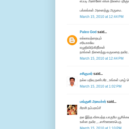
எப்படி அண்ணே எங்க நிலமை புரிஞ்சு
பக்கங்கள் அனைத்து அருமை.
March 15, 2010 at 12:44 PM
Paleo God
said...
எல்லாவற்றையும்
சரியாகவே
எழுதிவிடுகிறீர்கள்
நாங்கள் நினைத்து வருவதை தவிர..!
March 15, 2010 at 12:44 PM
சசிகுமார்
said...
நல்ல பதிவு நண்பரே , உங்கள் புகழ்
March 15, 2010 at 1:02 PM
மங்குனி அமைச்சர்
said...
//ராசி நம்பராம்//
தல இந்த விசயத்த யாருமே யூசிக்
உன்ன தவிர ,...ஸூஊஊஉபெரு
March 15, 2010 at 1:10 PM