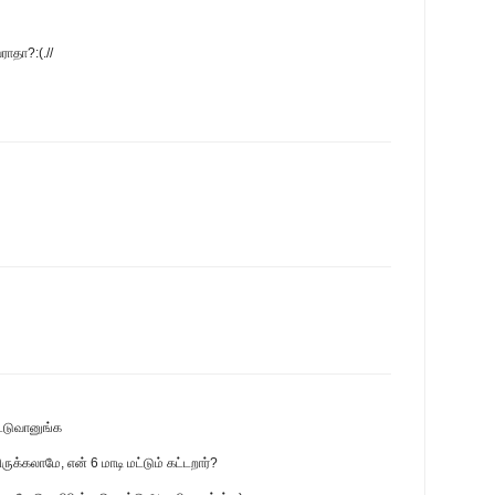
ராதா?:(.//
கட்டுவானுங்க
யிருக்கலாமே, என் 6 மாடி மட்டும் கட்டறார்?