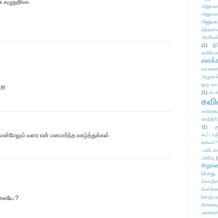
 எழுதுறீங்க.
அனுபவக
அனுபவக
அனுபவ
நந்தலால
அரசியல
(1)
இட
உயிரோ
எளக்க
வாசனை/க
அழுகாச
ஒரு வா
!!
(1)
கடன
கவ
கவிதைய
காந்தி/
(1)
க
 மென்மேலும் வளர என் மனமார்ந்த வாழ்த்துக்கள்
கூட்டா
கையா?
டண்டன
பகிர்வு
(
சிறுக
பொது
கொஞ்ச
மொக்க
செருப்ப
கலையே ?
நினைவு
புனைவு