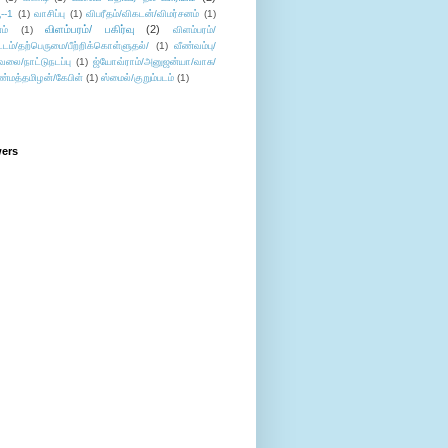
--1
(1)
வாசிப்பு
(1)
விபரீதம்/விகடன்/விமர்சனம்
(1)
விளம்பரம்/ பகிர்வு
(2)
ம்
(1)
விளம்பரம்/
ட்டம்/தற்பெருமை/பீற்றிக்கொள்ளுதல்/
(1)
வீண்வம்பு/
ேலை/நாட்டுநடப்பு
(1)
ஜ்யோவ்ராம்/அனுஜன்யா/வாசு/
ண்மத்தமிழன்/கேபிள்
(1)
ஸ்மைல்/குறும்படம்
(1)
wers