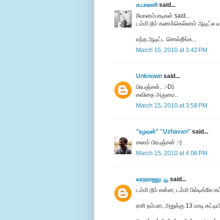
க.பாலாசி
said...
//வானம்பாடிகள் said...
டம்மி டூம் கணக்கெல்லாம் ஆடிட்ல வ
எந்த ஆடிட்ட சொல்றீங்க...
March 15, 2010 at 3:42 PM
Unknown
said...
பிரபஞ்சன்.. :-D)
கவிதை அருமை..
March 15, 2010 at 3:58 PM
"உழவன்" "Uzhavan"
said...
சலாம் பிரபஞ்சன் :-)
March 15, 2010 at 4:06 PM
வரதராஜலு .பூ
said...
டம்மி டூம் என்ன, டம்மி பில்டிங்கே 
ராசி நம்பரா, அதுக்கு 13 மாடி கட்டி