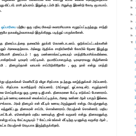
►
்து விட்டார். ராசி நம்பராம். இதுக்கு டம்மி டூம். அதுக்கு இரண்டு கோடி ரூபாயாம்.
►
.
►
►
்
ஒப்பாரியை
பற்றிய ஒரு பதிவு மிகவும் சுவாரசியமாக எழுதப்பட்டிருந்தது. சாந்தி
►
ளுமே தகவல்பூர்வமாகவும் இருக்கிறது. படித்துப் பாருங்களேன்.
►
▼
்த திரைப்படத்தை தலையில் தூக்கி கொண்டாடலாம். ஒடுக்கப்பட்டவர்களின்
ழுவதும் அலைவதற்காக. அல்லது ஆதிக்க சாதியினரின் கோயில் தேரை இழுத்து
்தியோசி திரைப்படம் ! ஒரு மண்ணாங்கட்டியையும் மாத்தியோசிக்கவில்லை.
றார்கள் டிரவுசர் பார்ட்டிகள். தயாரிப்பாளருக்கு டிரவுசராவது மிஞ்சினால்
மி . தினமும்தான் வாயால் சாப்பிடுகிறோமே , ஒரு நாள் என்று மாத்தி
புத்தகங்கள் வெளியீட்டு விழா சிறப்பாக நடந்தது. வாழ்த்துக்கள் அய்யனார்.
். சிறப்பாக உபசரித்தார் அய்யனார். (அப்சலூட் ஓட்காவுடன்). எழுத்தாளர்
லை செய்தபோது ஒரு முறை டி.ஜி.எஸ். தினகரனை பேட்டி எடுக்கப் போனாராம்.
ரு தட்டில் உணவு வகைகள் வைக்கப்பட்டிருக்க, அதை உண்ண ஆள் யாரும் இல்லை.
்காக. அவர் தினமும் என் வீட்டில் உணவு அருந்துவார் என்று. பிரபஞ்சனுக்கு
ம் வந்துவிட்டது. தினகரன் சாப்பிட சொன்னாராம். பிரபஞ்சன் சொன்னார். மதிய
ட மாட்டேன். ஏனென்றால் மதிய உணவுக்கு ஜீசஸ் வருவார் என்று. தினகரனுக்கு
ு எப்படி கேட்கமுடியும் ? கேட்டால் உங்கள் வீட்டிற்கு டிபனுக்கு வருகிற ஆள் ,
கேட்க பிரபஞ்சன் ரெடியாக இருந்திருக்கிறார்.