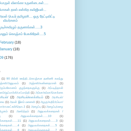
பொருள் விளங்கா உருண்டைகள்.....
மோகன் தாஸ் என்கிற கவிஜீவன்...
அவள் பெயர் தமிழரசி.... ஒரு நேட்டிவிட்டி
விமர்சனம்
முடிச்சவிழும் தருணங்கள்......3
நானும் கொஞ்சம் பேசுகிறேன்.....5
February
(18)
January
(18)
09
(176)
s
ு
(1)
90 மில்லி ஊத்தி..கொஞ்சமா தண்ணி கலந்து
ஞ்சலி/அனுபவம்
(1)
அஞ்சலி/கண்ணதாசன்
(1)
/கும்பகோணம் குழந்தைகளுக்கு
(1)
அப்படித்தான்
ளம்/துப்பாக்கி/பாப்பாத்தி
(1)
அம்மா/சும்மா/மொக்கை
சியல்/
(2)
அரசியல்/எளக்கியம்
(2)
அரசியல்/
ுவை
(1)
அவள் இளம் மனைவி
(1)
அழகு/கதிர்/ரம்யா/
லா/ராமலட்சுமி/தொடர்
(1)
அழைப்பு
(1)
அழைப்பு/மழை
ிமுகம்
(1)
அனர்த்தம்
(1)
அனுபவக்கதைகள் /
ு
(1)
அனுபவக்கதைகள்......10
(1)
்கதைகள்......11
(1)
அனுபவக்கதைகள்......3
(1)
்கதைகள்......4
(1)
அனுபவக்கதைகள்......5
(1)
்கதைகள்......6
(1)
அனுபவக்கதைகள்......7
(1)