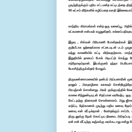
முடிந்திருக்கும் புதிய சட்டமன்ற கட்டிடத்தை திறந
90 லட்சம் வீடுகளில் கழிப்பறை வசதி இல்லையாம்
காந்திய கிராமங்கள் என்ற ஒரு வலைப்பூ. அதில
லட்சுமணன் என்பவர் எழுதுகிறார். எல்லாப்பதிவுக
இழவு , சிக்கன் பிரியாணி போன்றவர்கள் இந
குறியீடாக ஒற்றைக்கால சட்டையுடன் படம் மு
வந்து காலனியில் கட்டி விடுவதற்காக. மாத
இறுதியில் நாயைப் போல் அடிபட்டு செத்து போகி
சந்தோஷம்தான். இயக்குனர் நந்தா பெரியசா
யோசித்திருக்கிறார் போலும்.
திருவண்ணாமலையில் நண்பர் அய்யனாரின் மூன்று 
நானும் , அகநாழிகை வாசுவும் சென்றிருந்தோம
பிரபஞ்சன் சொன்னது. அவர் குங்குமத்தில் வே
காலை சிற்றுண்டியுடன் சிறப்பான வரவேற்பு. ஒ
கேட்டதற்கு தினகரன் சொன்னாராம். அது ஜீசஸுக
கடுப்பு. நேர்காணல் முடிந்து மதிய உணவு நேர
உணவு என் வீட்டில்தான் . வேறெங்கும் சாப்பி
திருடனுக்கு தேள் கொட்டிய நிலமை. அதெப்படி என்ற
ஏன் என் வீட்டிற்கு லஞ்சுக்கு வரக்கூடாது என்று 