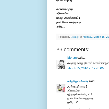
டிஸ்கி கவுஜை :
எல்லாவற்றையும்
சரியாகவே
புரிந்து கொள்கிறாய் !
நான் சொல்ல வந்ததை
தவிர....
Posted by
மணிஜி
at
Monday, March 15, 2
36 comments:
Mohan
said...
கவுஜை என்று நீங்கள் சொன்னாலும
March 15, 2010 at 12:43 PM
சிநேகிதன் அக்பர்
said...
//எல்லாவற்றையும்
சரியாகவே
புரிந்து கொள்கிறாய் !
நான் சொல்ல வந்ததை
தவிர....//