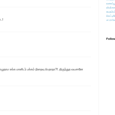
வலைப்பூ
விமர்சன
சுயதம்ப
வெட்டிவ
..!
பா.ரா/உ
Follo
தாம உங்க மானிடர் பக்கம் நிறைவு பெறாதா?!. திருந்துற வயசானே