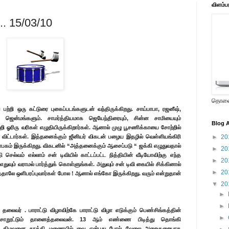
விளம்ப
... 15/03/10
தொலைக
ற்றி ஒரு கட்டுரை புகைப்படங்களுடன் வந்திருக்கிறது. சாய்பாபா, ரஜனீஷ்,
ற ஜென்மங்களும். சாமர்த்தியமாக ஜெயேந்திரையும், சின்ன சாமியையும்
Blog A
்றி ஓரிரு வரிகள் எழுதியிருக்கிறார்கள். ஆனால் முழு பூசணிக்காயை சோற்றில்
ு விட்டார்கள். இத்தனைக்கும் ஜீனியர் விகடன் பழைய இதழில் வெள்ளியங்கிரி
►
20
யாபகம் இருக்கிறது. விகடனில் “அத்தனைக்கும் ஆசைப்படு “ ஜக்கி எழுதுவதால்
►
20
ி செல்வம் எல்லாம் சன் டிவியில் காட்டப்பட்ட நித்தியின் வீடியோவிற்கு எந்த
►
20
 எதுவும் வராமல் பார்த்துக் கொள்ளுங்கள். அதுவும் சன் டிவி கையில் சிக்கினால்
►
20
்தாலே ஒளிபரப்புவார்கள் போல ! ஆனால் எங்கோ இருக்கிறது. வரும் என்றுதான்
▼
20
►
►
தலைவர் . பாராட்டு விழாவிற்கே பாராட்டு விழா எடுக்கும் பெண்சிங்கத்தின்
►
வு சோறூட்டும் தானைத்தலைவன். 13 ஆம் எண்ணை பிடித்து தொங்கி
டும் . கிழவனை தூக்கி மணையில் வை என்பது போல் வேலை அறைகுறையாக