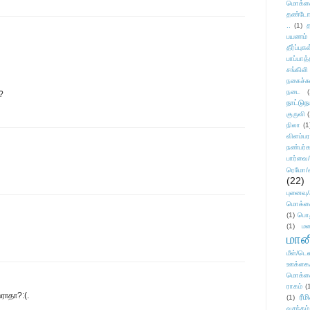
மொக்க
தண்டோரா
..
(1)
த
பயணம்
தீர்ப்பு
பாப்பாத்
சங்கிலி
நகைச்ச
நடை
(
?
நாட்டுந
குருவி
நிலா
(1
விளம்பர
நண்பர்க
பார்வை/
ரெமோ/க
(22)
புனைவ
மொக்க
(1)
பொ
(1)
மன
மானி
மீள்/டெஸ
ஊக்கை
மொக்க
ராகம்
(
ராதா?:(.
ரீம
(1)
வசந்தம்