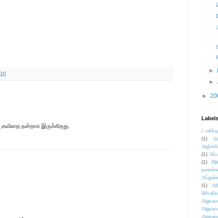
►
010
►
►
20
Label
்,கவிதை நன்றாக இருக்கிறது.
/ பகிர்வ
(1)
அ
அஞ்சலி
(1)
அப்ப
அர
(1)
நகைச்ச
அப்துல்
(1)
அற
மீள்பதிவ
அனுபவக
அனுபவக
அனுபவக