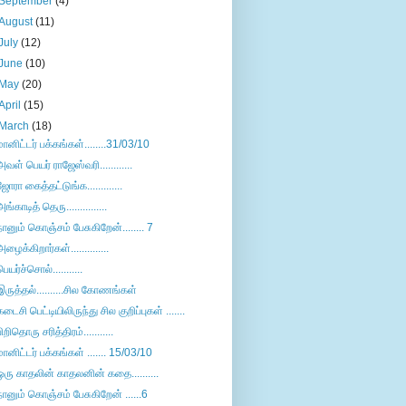
September
(4)
August
(11)
July
(12)
June
(10)
May
(20)
April
(15)
March
(18)
மானிட்டர் பக்கங்கள்........31/03/10
அவள் பெயர் ராஜேஸ்வரி............
ஜோரா கைத்தட்டுங்க.............
அங்காடித் தெரு...............
நானும் கொஞ்சம் பேசுகிறேன்........ 7
அழைக்கிறார்கள்..............
பெயர்ச்சொல்...........
இருத்தல்..........சில கோணங்கள்
கடைசி பெட்டியிலிருந்து சில குறிப்புகள் .......
பிறிதொரு சரித்திரம்...........
மானிட்டர் பக்கங்கள் ....... 15/03/10
ஒரு காதலின் காதலனின் கதை..........
நானும் கொஞ்சம் பேசுகிறேன் ......6