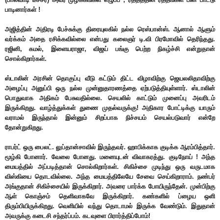
பாடினார்கள் !
அஜித்தின் அதிரடி பேச்சுக்கு திரையுலகில் நல்ல ரெஸ்பான்ஸ். ஆனால் ஆளும்
வர்க்கம் அதை ரசிக்கவில்லை என்பது கலைஞர் டி.வி பிரமோவில் தெரிந்தது.
ரஜினி, கமல், இளையராஜா, விஜய் பங்கு பெற்ற நிகழ்ச்சி என்றுதான்
சொல்கிறார்கள்.
ஸ்டாலின் அரசின் தொகுப்பு வீடு கட்டும் திட்ட விழாவிற்கு ஜெயலலிதாவிற்கு
அழைப்பு அனுப்பி ஒரு நல்ல முன்னுதாரணத்தை ஏற்படுத்தியுள்ளார். ஸ்டாலின்
பொதுவாக அதிகம் பேசுவதில்லை. செயலில் காட்டும் முனைப்பு அவரிடம்
இருக்கிறது. வாழ்த்துக்கள் துணை முதல்வருக்கு! அதிகார போட்டிக்கு யாரும்
வராமல் இருந்தால் இன்னும் சிறப்பாக நிச்சயம் செயல்படுவார் என்றே
தோன்றுகிறது.
ராபர்ட் ஒரு பைலட். லுப்தான்சாவில் இருந்தவர். ஹாபிக்காக குடிக்க ஆரம்பித்தார்.
மூழ்கி போனார். வேலை போனது. மனையுடன் விவாகரத்து. குடிநோய் ! அந்த
மையத்தில் அப்படித்தான் சொல்கிறார்கள். சிகிச்சை முடிந்து ஒரு வருடமாக
விஸ்கியை தொடவில்லை. அந்த மையத்திலேயே சேவை செய்கிறாராம். நண்பர்
அங்குதான் சிகிச்சையில் இருக்கிறார். அவரை பார்க்க போயிருந்தேன். முன்பிற்கு
ஆள் கொஞ்சம் தெளிவாகவே இருக்கிறார். கண்களில் ப்ழைய ஒளி
திரும்பியிருக்கிறது. வெளியில் வந்து தொடாமல் இருக்க வேண்டும். இதுதான்
அவருக்கு கடைசி சந்தர்ப்பம். கடவுளை பிரார்த்திப்போம்!