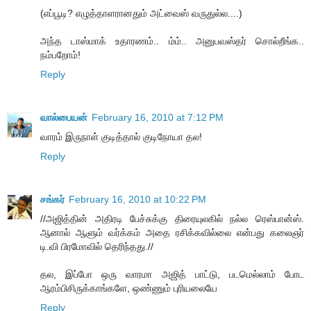
(எப்பூடி? எழுத்தாளரானதும் அட்வைஸ் வருதுல்ல....)
அந்த டாஸ்மாக் உதாரணம்.. ம்ம்.. அனுபவஸ்தர் சொல்றீங்க..
நம்பறோம்!
Reply
வால்பையன்
February 16, 2010 at 7:12 PM
வாரம் இருநாள் குடித்தால் குடிநோயா தல!
Reply
சங்கர்
February 16, 2010 at 10:22 PM
//அஜித்தின் அதிரடி பேச்சுக்கு திரையுலகில் நல்ல ரெஸ்பான்ஸ்.
ஆனால் ஆளும் வர்க்கம் அதை ரசிக்கவில்லை என்பது கலைஞர்
டி.வி பிரமோவில் தெரிந்தது.//
தல, இப்போ ஒரு வாரமா அஜித் பாட்டு, படமெல்லாம் போட
ஆரம்பிசிருக்காங்களே, ஒண்ணும் புரியலையே
Reply