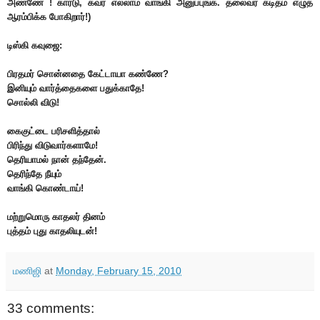
அண்ணே ! கார்டு, கவர் எல்லாம் வாங்கி அனுப்புங்க. தலைவர் கடிதம் எழுத
ஆரம்பிக்க போகிறார்!)
டிஸ்கி கவுஜை:
பிரதமர் சொன்னதை கேட்டாயா கண்ணே?
இனியும் வார்த்தைகளை பதுக்காதே!
சொல்லி விடு!
கைகுட்டை பரிசளித்தால்
பிரிந்து விடுவார்களாமே!
தெரியாமல் நான் தந்தேன்.
தெரிந்தே நீயும்
வாங்கி கொண்டாய்!
மற்றுமொரு காதலர் தினம்
புத்தம் புது காதலியுடன்!
மணிஜி
at
Monday, February 15, 2010
33 comments: