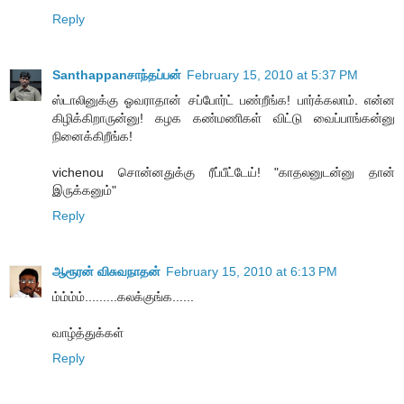
Reply
Santhappanசாந்தப்பன்
February 15, 2010 at 5:37 PM
ஸ்டாலினுக்கு ஓவராதான் சப்போர்ட் பண்றீங்க! பார்க்கலாம். என்ன
கிழிக்கிறாருன்னு! க‌ழ‌க‌ க‌ண்ம‌ணிக‌ள் விட்டு வைப்பாங்கன்னு
நினைக்கிறீங்க‌!
vichenou சொன்ன‌துக்கு ரீப்பீட்டேய்! "காத‌ல‌னுட‌ன்னு தான்
இருக்க‌னும்"
Reply
ஆரூரன் விசுவநாதன்
February 15, 2010 at 6:13 PM
ம்ம்ம்ம்.........கலக்குங்க......
வாழ்த்துக்கள்
Reply