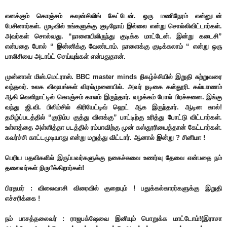
எனக்கும் கொஞ்சம் கவுன்சிலிங் கேட்டேன். ஒரு மணிநேரம் என்னுடன்
பேசினார்கள். முடிவில் உங்களுக்கு குடிநோய் இல்லை என்று சொல்லிவிட்டார்கள்.
அவர்கள் சொல்வது. “நாளையிலிருந்து குடிக்க மாட்டேன். இன்று கடைசி”
என்பதை போல் “ இன்னிக்கு வேண்டாம். நாளைக்கு குடிக்கலாம் “ என்று ஒரு
பாலிசியை அடாப்ட் செய்யுங்கள் என்பதுதான்.
முன்னாள் மிஸ்.மெட்ராஸ். BBC master minds நிகழ்ச்சியில் இறுதி சுற்றுவரை
வந்தவர். உலக விஷயங்கள் விரல்முனையில். அவர் நடிகை கஸ்தூரி. கல்யாணம்
ஆகி வெளிநாட்டில் கொஞ்சம் காலம் இருந்தார். வழக்கம் போல் பிரச்சனை. இங்கு
வந்து ஜி.வி. பிலிம்சில் கிரியேட்டிவ் ஹெட் ஆக இருந்தார். ஆடின கால்!
தமிழ்ப்படத்தில் “குடும்ப குத்து விளக்கு” பாட்டிற்கு உரித்து போட்டு விட்டார்கள்.
உள்ளத்தை அள்ளித்தா படத்தில் ரம்பாவிற்கு முன் கஸ்தூரியைத்தான் கேட்டார்கள்.
கவர்ச்சி காட்டமுடியாது என்று மறுத்து விட்டார். ஆனால் இன்று ? சினிமா !
பெரிய பதவிகளில் இருப்பவர்களுக்கு நகைச்சுவை உணர்வு தேவை என்பதை நம்
தலைவர்கள் நிருபீக்கிறார்கள்!
பிரதமர் : விலைவாசி விரைவில் குறையும் ! பதுக்கல்காரர்களுக்கு இறுதி
எச்சரிக்கை !
நம் பாசத்தலைவர் : ராஜபக்‌ஷேவை இனியும் பொறுக்க மாட்டோம்!(இராசா