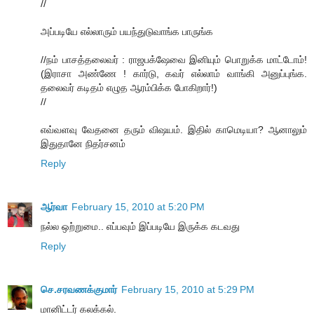
//
அப்படியே எல்லாரும் பயந்துடுவாங்க பாருங்க
//நம் பாசத்தலைவர் : ராஜபக்‌ஷேவை இனியும் பொறுக்க மாட்டோம்!
(இராசா அண்ணே ! கார்டு, கவர் எல்லாம் வாங்கி அனுப்புங்க.
தலைவர் கடிதம் எழுத ஆரம்பிக்க போகிறார்!)
//
எவ்வளவு வேதனை தரும் விஷயம். இதில் காமெடியா? ஆனாலும்
இதுதானே நிதர்சனம்
Reply
ஆர்வா
February 15, 2010 at 5:20 PM
நல்ல ஒற்றுமை.. எப்பவும் இப்படியே இருக்க கடவது
Reply
செ.சரவணக்குமார்
February 15, 2010 at 5:29 PM
மானிட்டர் கலக்கல்.