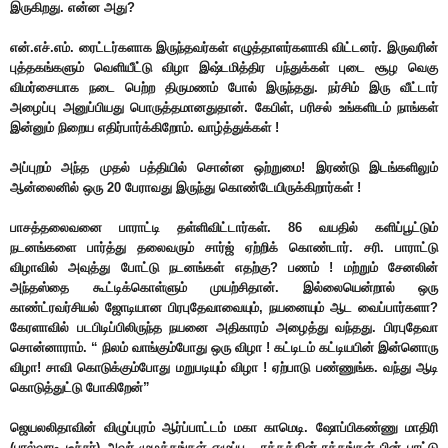
இருகிறது. என்ன அது?
என்.எச்.எம். ரைட்டர்களாக இருந்தவர்கள் எழுத்தாளர்களாகி விட்டனர். இருவரின்
புத்தகங்களும் வெளியீட்டு விழா இஷ்டமித்திர பந்துக்கள் புடை சூழ வெகு
விமர்சையாக நடை பெற்ற திருமணம் போல் இருந்தது. நர்சிம் இரு வீட்டார்
அழைப்பு அனுப்பியது பொருத்தமானதுதான். கேபிள், பரிசல் உங்களிடம் நாங்கள்
இன்னும் நிறைய எதிர்பார்க்கிறோம். வாழ்த்துக்கள் !
அப்புறம் அந்த முதல் பத்தியில் சொன்ன ஒற்றுமை! இரண்டு இடங்களிலும்
ஆன்லைனில் ஒரு 20 பேராவது இருந்து கொண்டேயிருக்கிறார்கள் !
பாசத்தலைவனை பாராட்டி தள்ளிவிட்டார்கள். 86 வயதில் களிப்பூட்டும்
நடனங்களை பார்த்து தலைவரும் சார்ஜ் ஏற்றிக் கொண்டார். சரி. பாராட்டு
விழாவில் அவுத்து போட்டு நடனங்கள் எதற்கு? பணம் ! மற்றும் சேனலின்
அந்தஸ்தை கூட்டிக்கொள்ளும் முயற்சிதான். இல்லையென்றால் ஒரு
காண்ட்ரவர்சியல் ஜோடியான பிரபுதேவாவையும், நயனையும் ஆட வைப்பார்களா?
கேரளாவில் படபிடிப்பிலிருந்த நயனை அதிகாரம் அழைத்து வந்தது. பிரபுதேவா
சொன்னாராம். “ நிலம் வாங்கும்போது ஒரு விழா ! கட்டிடம் கட்டியபின் இன்னொரு
விழா! சாவி கொடுக்கும்போது மறுபடியும் விழா ! ஏற்பாடு பண்ணுங்க. வந்து ஆடி
கொடுத்துட்டு போகிறேன்”
ஜெயலலிதாவின் விழுப்புரம் ஆர்ப்பாட்டம் மகா காமெடி. ஷோப்பிகண்ணு மாதிரி
(பால்வாடி டீச்சர்) அவர் முழக்கங்கள் எழுப்ப , ரத்தத்தின் ரத்தங்கள் பின் பாட்டு