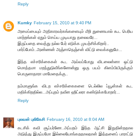
Reply
Kumky
February 15, 2010 at 9:40 PM
அமைப்பையும் அதிகாரவர்கங்களையும் மீறி துணையால் கூட பெரிய
மாற்றங்கள் ஏதும் செய்ய முடியாது தலைவரே...
இருப்பதை வைத்து நல்ல பேர் எடுக்க முயற்சிக்கிறார்..
பார்ப்போம்..அண்ணன் அஞ்சாநெஞ்சன் விட்டு வைக்கனுமே...
இந்த எச்சரிக்கைகள் கூட அவ்வப்போது விடலைன்னா ஒட்டு
மொத்தமா மறந்துடுவீங்களோன்னு ஒரு பயம் கிளம்பியிருக்கும்
பொருளாதாரா மாமேதைக்கு..
நம்மாளுங்க விடற எச்சரிக்கைகளை டெல்லில ப்யூன்கள் கூட
மதிக்கிறதில்ல...அப்புறம் நவீன ஹிட்லரா கண்டுக்கபோறார்...
Reply
புலவன் புலிகேசி
February 16, 2010 at 8:04 AM
கடசிக் கவி சூப்பர்ணே..அப்பறம் இந்த ஆட்சி இறுதின்றதால
அடுத்து இருப்பமோ இல்லையோங்கறதாலதான் இத்தனைப் பாராட்டு