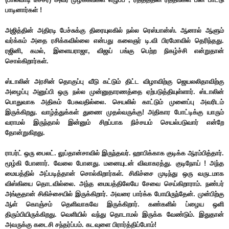
பாடினார்கள் !
அஜித்தின் அதிரடி பேச்சுக்கு திரையுலகில் நல்ல ரெஸ்பான்ஸ். ஆனால் ஆளும்
வர்க்கம் அதை ரசிக்கவில்லை என்பது கலைஞர் டி.வி பிரமோவில் தெரிந்தது.
ரஜினி, கமல், இளையராஜா, விஜய் பங்கு பெற்ற நிகழ்ச்சி என்றுதான்
சொல்கிறார்கள்.
ஸ்டாலின் அரசின் தொகுப்பு வீடு கட்டும் திட்ட விழாவிற்கு ஜெயலலிதாவிற்கு
அழைப்பு அனுப்பி ஒரு நல்ல முன்னுதாரணத்தை ஏற்படுத்தியுள்ளார். ஸ்டாலின்
பொதுவாக அதிகம் பேசுவதில்லை. செயலில் காட்டும் முனைப்பு அவரிடம்
இருக்கிறது. வாழ்த்துக்கள் துணை முதல்வருக்கு! அதிகார போட்டிக்கு யாரும்
வராமல் இருந்தால் இன்னும் சிறப்பாக நிச்சயம் செயல்படுவார் என்றே
தோன்றுகிறது.
ராபர்ட் ஒரு பைலட். லுப்தான்சாவில் இருந்தவர். ஹாபிக்காக குடிக்க ஆரம்பித்தார்.
மூழ்கி போனார். வேலை போனது. மனையுடன் விவாகரத்து. குடிநோய் ! அந்த
மையத்தில் அப்படித்தான் சொல்கிறார்கள். சிகிச்சை முடிந்து ஒரு வருடமாக
விஸ்கியை தொடவில்லை. அந்த மையத்திலேயே சேவை செய்கிறாராம். நண்பர்
அங்குதான் சிகிச்சையில் இருக்கிறார். அவரை பார்க்க போயிருந்தேன். முன்பிற்கு
ஆள் கொஞ்சம் தெளிவாகவே இருக்கிறார். கண்களில் ப்ழைய ஒளி
திரும்பியிருக்கிறது. வெளியில் வந்து தொடாமல் இருக்க வேண்டும். இதுதான்
அவருக்கு கடைசி சந்தர்ப்பம். கடவுளை பிரார்த்திப்போம்!