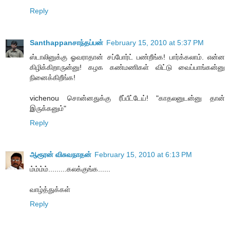
Reply
Santhappanசாந்தப்பன்
February 15, 2010 at 5:37 PM
ஸ்டாலினுக்கு ஓவராதான் சப்போர்ட் பண்றீங்க! பார்க்கலாம். என்ன
கிழிக்கிறாருன்னு! க‌ழ‌க‌ க‌ண்ம‌ணிக‌ள் விட்டு வைப்பாங்கன்னு
நினைக்கிறீங்க‌!
vichenou சொன்ன‌துக்கு ரீப்பீட்டேய்! "காத‌ல‌னுட‌ன்னு தான்
இருக்க‌னும்"
Reply
ஆரூரன் விசுவநாதன்
February 15, 2010 at 6:13 PM
ம்ம்ம்ம்.........கலக்குங்க......
வாழ்த்துக்கள்
Reply