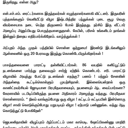
இருகிறது. என்ன அது?
என்.எச்.எம். ரைட்டர்களாக இருந்தவர்கள் எழுத்தாளர்களாகி விட்டனர். இருவரின்
புத்தகங்களும் வெளியீட்டு விழா இஷ்டமித்திர பந்துக்கள் புடை சூழ வெகு
விமர்சையாக நடை பெற்ற திருமணம் போல் இருந்தது. நர்சிம் இரு வீட்டார்
அழைப்பு அனுப்பியது பொருத்தமானதுதான். கேபிள், பரிசல் உங்களிடம் நாங்கள்
இன்னும் நிறைய எதிர்பார்க்கிறோம். வாழ்த்துக்கள் !
அப்புறம் அந்த முதல் பத்தியில் சொன்ன ஒற்றுமை! இரண்டு இடங்களிலும்
ஆன்லைனில் ஒரு 20 பேராவது இருந்து கொண்டேயிருக்கிறார்கள் !
பாசத்தலைவனை பாராட்டி தள்ளிவிட்டார்கள். 86 வயதில் களிப்பூட்டும்
நடனங்களை பார்த்து தலைவரும் சார்ஜ் ஏற்றிக் கொண்டார். சரி. பாராட்டு
விழாவில் அவுத்து போட்டு நடனங்கள் எதற்கு? பணம் ! மற்றும் சேனலின்
அந்தஸ்தை கூட்டிக்கொள்ளும் முயற்சிதான். இல்லையென்றால் ஒரு
காண்ட்ரவர்சியல் ஜோடியான பிரபுதேவாவையும், நயனையும் ஆட வைப்பார்களா?
கேரளாவில் படபிடிப்பிலிருந்த நயனை அதிகாரம் அழைத்து வந்தது. பிரபுதேவா
சொன்னாராம். “ நிலம் வாங்கும்போது ஒரு விழா ! கட்டிடம் கட்டியபின் இன்னொரு
விழா! சாவி கொடுக்கும்போது மறுபடியும் விழா ! ஏற்பாடு பண்ணுங்க. வந்து ஆடி
கொடுத்துட்டு போகிறேன்”
ஜெயலலிதாவின் விழுப்புரம் ஆர்ப்பாட்டம் மகா காமெடி. ஷோப்பிகண்ணு மாதிரி
(பால்வாடி டீச்சர்) அவர் முழக்கங்கள் எழுப்ப , ரத்தத்தின் ரத்தங்கள் பின் பாட்டு