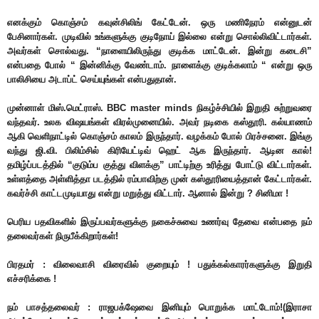
எனக்கும் கொஞ்சம் கவுன்சிலிங் கேட்டேன். ஒரு மணிநேரம் என்னுடன்
பேசினார்கள். முடிவில் உங்களுக்கு குடிநோய் இல்லை என்று சொல்லிவிட்டார்கள்.
அவர்கள் சொல்வது. “நாளையிலிருந்து குடிக்க மாட்டேன். இன்று கடைசி”
என்பதை போல் “ இன்னிக்கு வேண்டாம். நாளைக்கு குடிக்கலாம் “ என்று ஒரு
பாலிசியை அடாப்ட் செய்யுங்கள் என்பதுதான்.
முன்னாள் மிஸ்.மெட்ராஸ். BBC master minds நிகழ்ச்சியில் இறுதி சுற்றுவரை
வந்தவர். உலக விஷயங்கள் விரல்முனையில். அவர் நடிகை கஸ்தூரி. கல்யாணம்
ஆகி வெளிநாட்டில் கொஞ்சம் காலம் இருந்தார். வழக்கம் போல் பிரச்சனை. இங்கு
வந்து ஜி.வி. பிலிம்சில் கிரியேட்டிவ் ஹெட் ஆக இருந்தார். ஆடின கால்!
தமிழ்ப்படத்தில் “குடும்ப குத்து விளக்கு” பாட்டிற்கு உரித்து போட்டு விட்டார்கள்.
உள்ளத்தை அள்ளித்தா படத்தில் ரம்பாவிற்கு முன் கஸ்தூரியைத்தான் கேட்டார்கள்.
கவர்ச்சி காட்டமுடியாது என்று மறுத்து விட்டார். ஆனால் இன்று ? சினிமா !
பெரிய பதவிகளில் இருப்பவர்களுக்கு நகைச்சுவை உணர்வு தேவை என்பதை நம்
தலைவர்கள் நிருபீக்கிறார்கள்!
பிரதமர் : விலைவாசி விரைவில் குறையும் ! பதுக்கல்காரர்களுக்கு இறுதி
எச்சரிக்கை !
நம் பாசத்தலைவர் : ராஜபக்‌ஷேவை இனியும் பொறுக்க மாட்டோம்!(இராசா