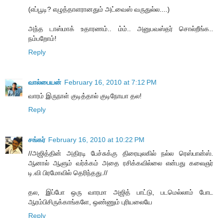
(எப்பூடி? எழுத்தாளரானதும் அட்வைஸ் வருதுல்ல....)
அந்த டாஸ்மாக் உதாரணம்.. ம்ம்.. அனுபவஸ்தர் சொல்றீங்க..
நம்பறோம்!
Reply
வால்பையன்
February 16, 2010 at 7:12 PM
வாரம் இருநாள் குடித்தால் குடிநோயா தல!
Reply
சங்கர்
February 16, 2010 at 10:22 PM
//அஜித்தின் அதிரடி பேச்சுக்கு திரையுலகில் நல்ல ரெஸ்பான்ஸ்.
ஆனால் ஆளும் வர்க்கம் அதை ரசிக்கவில்லை என்பது கலைஞர்
டி.வி பிரமோவில் தெரிந்தது.//
தல, இப்போ ஒரு வாரமா அஜித் பாட்டு, படமெல்லாம் போட
ஆரம்பிசிருக்காங்களே, ஒண்ணும் புரியலையே
Reply