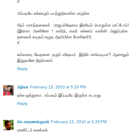
//
அப்படியே எல்லாரும் பயந்துடுவாங்க பாருங்க
//நம் பாசத்தலைவர் : ராஜபக்‌ஷேவை இனியும் பொறுக்க மாட்டோம்!
(இராசா அண்ணே ! கார்டு, கவர் எல்லாம் வாங்கி அனுப்புங்க.
தலைவர் கடிதம் எழுத ஆரம்பிக்க போகிறார்!)
//
எவ்வளவு வேதனை தரும் விஷயம். இதில் காமெடியா? ஆனாலும்
இதுதானே நிதர்சனம்
Reply
ஆர்வா
February 15, 2010 at 5:20 PM
நல்ல ஒற்றுமை.. எப்பவும் இப்படியே இருக்க கடவது
Reply
செ.சரவணக்குமார்
February 15, 2010 at 5:29 PM
மானிட்டர் கலக்கல்.