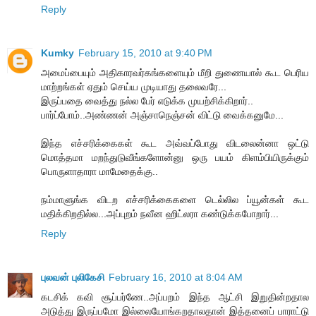
Reply
Kumky
February 15, 2010 at 9:40 PM
அமைப்பையும் அதிகாரவர்கங்களையும் மீறி துணையால் கூட பெரிய
மாற்றங்கள் ஏதும் செய்ய முடியாது தலைவரே...
இருப்பதை வைத்து நல்ல பேர் எடுக்க முயற்சிக்கிறார்..
பார்ப்போம்..அண்ணன் அஞ்சாநெஞ்சன் விட்டு வைக்கனுமே...
இந்த எச்சரிக்கைகள் கூட அவ்வப்போது விடலைன்னா ஒட்டு
மொத்தமா மறந்துடுவீங்களோன்னு ஒரு பயம் கிளம்பியிருக்கும்
பொருளாதாரா மாமேதைக்கு..
நம்மாளுங்க விடற எச்சரிக்கைகளை டெல்லில ப்யூன்கள் கூட
மதிக்கிறதில்ல...அப்புறம் நவீன ஹிட்லரா கண்டுக்கபோறார்...
Reply
புலவன் புலிகேசி
February 16, 2010 at 8:04 AM
கடசிக் கவி சூப்பர்ணே..அப்பறம் இந்த ஆட்சி இறுதின்றதால
அடுத்து இருப்பமோ இல்லையோங்கறதாலதான் இத்தனைப் பாராட்டு