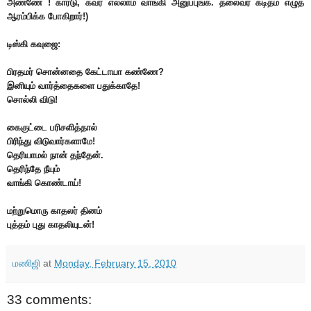
அண்ணே ! கார்டு, கவர் எல்லாம் வாங்கி அனுப்புங்க. தலைவர் கடிதம் எழுத
ஆரம்பிக்க போகிறார்!)
டிஸ்கி கவுஜை:
பிரதமர் சொன்னதை கேட்டாயா கண்ணே?
இனியும் வார்த்தைகளை பதுக்காதே!
சொல்லி விடு!
கைகுட்டை பரிசளித்தால்
பிரிந்து விடுவார்களாமே!
தெரியாமல் நான் தந்தேன்.
தெரிந்தே நீயும்
வாங்கி கொண்டாய்!
மற்றுமொரு காதலர் தினம்
புத்தம் புது காதலியுடன்!
மணிஜி
at
Monday, February 15, 2010
33 comments: