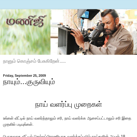
நானும் கொஞ்சம் பேசுகிறேன்.....
Friday, September 25, 2009
நாயும்...குருவியும்
நாய் வளர்ப்பு முறைகள்
உ‌ங்க‌ள் ‌வீ‌ட்டில‌் நா‌ய் வள‌ர்‌த்தாலு‌ம் ச‌ரி, நா‌ய் வள‌ர்‌‌க்க ஆசை‌ப்ப‌ட்டாலு‌ம் ச‌ரி இதை
முத‌லி‌ல் படியு‌ங்க‌ள்.
பொதுவாக வீட்டில் செல்லப்பிராணியாக வளர்க்கப்படும் நாய்களின் ஆயுள் 18