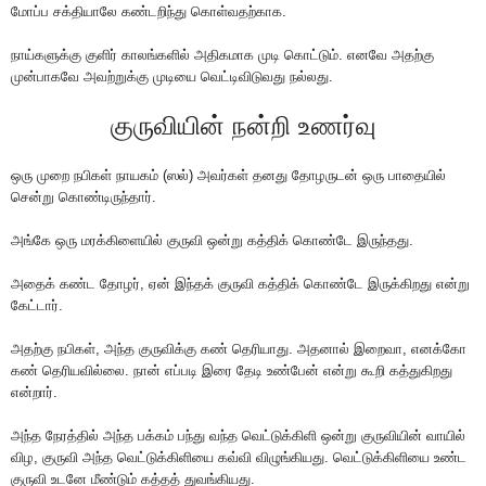
மோ‌ப்ப ச‌க்‌தியாலே க‌ண்ட‌றி‌ந்து கொ‌ள்வத‌ற்காக.
நாய்களுக்கு குளிர் காலங்களில் அதிகமாக முடி கொட்டும். எனவே அதற்கு
முன்பாகவே அவற்றுக்கு முடியை வெட்டிவிடுவது நல்லது.
குருவியின் நன்றி உணர்வு
ஒரு முறை நபிகள் நாயகம் (ஸல்) அவர்கள் தனது தோழருடன் ஒரு பாதையில்
சென்று கொண்டிருந்தார்.
அங்கே ஒரு மரக்கிளையில் குருவி ஒன்று கத்திக் கொண்டே இருந்தது.
அதைக் கண்ட தோழர், ஏன் இந்தக் குருவி கத்திக் கொண்டே இருக்கிறது என்று
கேட்டார்.
அதற்கு நபிகள், அந்த குருவிக்கு கண் தெரியாது. அதனால் இறைவா, எனக்கோ
கண் தெரியவில்லை. நான் எப்படி இரை தேடி உண்பேன் என்று கூறி கத்துகிறது
என்றார்.
அந்த நேரத்தில் அந்த பக்கம் பந்து வந்த வெட்டுக்கிளி ஒன்று குருவியின் வாயில்
விழ, குருவி அந்த வெட்டுக்கிளியை கவ்வி விழுங்கியது. வெட்டுக்கிளியை உண்ட
குருவி உடனே மீண்டும் கத்தத் துவங்கியது.