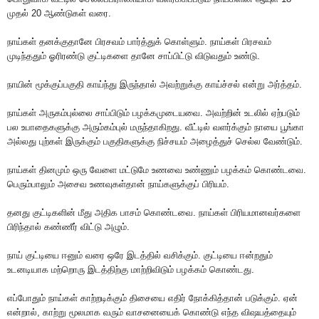
முதல் 20 ஆண்டுகள் வரை.
நாய்கள் தனக்குதானே பிரசவம் பார்த்துக் கொள்ளும். நாய்கள் பிரசவம்
முடிந்ததும் ஓரிரண்டு குட்டிகளை தானே சாப்பிட்டு விடுவது‌ம் உண்டு.
நாயின் மூக்குப்பகுதி காய்ந்து இருந்தால் அவற்றுக்கு காய்ச்சல் என்று அர்த்தம்.
நாய்கள் அருகம்புல்லை சாப்பிடும் பழக்கமுடையவை. அவற்றின் உடலில் ஏற்படும்
பல உபாதைகளுக்கு அரும்கம்புல் மருந்தாகிறது. ‌வீ‌ட்டி‌ல் வள‌ர்‌க்கு‌ம் நாயை பூ‌ங்கா
அ‌ல்லது பு‌ற்க‌ள் இரு‌க்கு‌‌ம் பகு‌திகளு‌க்கு ‌நி‌ச்சய‌ம் அழை‌த்து‌ச் செ‌ல்ல வே‌ண்டு‌ம்.
நாய்கள் தினமும் ஒரு வேளை மட்டுமே உணவை உண்ணும் பழக்கம் கொண்டவை.
பெரு‌ம்பாலு‌ம் அசைவ உணவுக‌ள்தா‌ன் நா‌‌ய்களு‌க்கு‌ப் ‌பி‌ரிய‌ம்.
தனது குட்டிகளின் மீது அதிக பாசம் கொண்டவை. நாய்கள் பிரியமானவர்களை
பிரிந்தால் கண்ணீர் விட்டு அழும்.
நா‌ய் கு‌ட்டியை ஈனு‌ம் வரை ஒரே இட‌த்‌தி‌ல் வ‌சி‌க்கு‌ம். கு‌‌ட்டியை ஈ‌ன்றது‌ம்
உடனடியாக ம‌ற்றொரு இட‌த்‌தி‌ற்கு மா‌ற்‌றி‌விடு‌ம் பழ‌க்க‌ம் கொ‌ண்டது.
எப்போதும் நாய்கள் காற்றடிக்கும் திசையை எதிர் நோக்கித்தான் படுக்கும். ஏ‌ன்
எ‌ன்றா‌ல், கா‌ற்று மூலமாக வரு‌ம் வாசனையை‌க் கொ‌ண்டு எ‌ந்த ‌விஷய‌த்தையு‌ம்