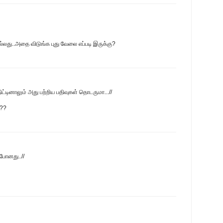
ல்லது..அதை விடுங்க புது வேலை எப்படி இருக்கு?
ிட்டினாலும் அது பற்றிய பதிவுகள் தொடருமா...//
க??
 போனது..//