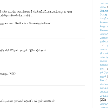
டண்டன
பகிர்வு
(
சிறுக
இருக்க கூடவே குருவியையும் சேத்துக்கிட்டாரு. உ.போ.ஒ. ல மூனு
பொது
 தீவிரவாதிய சேத்த மாதிரி...
கொஞ்ச
மொக்க
்னுதான கடைசில போல்டா சொல்லிருக்கீங்க?
செருப்ப
நினைவு
புனைவு
மொக்க
தண்டோரா
..
(1)
த
பயணம்
்பார்க்கிறோம். நானும் அறிவு ஜீவிதான்....
தீர்ப்பு
பாப்பாத்
சங்கிலி
நகைச்ச
நடை
(
நாட்டுந
தாவது...?!?!?
குருவி
நிலா
(1
விளம்பர
நண்பர்க
பார்வை/
ரெமோ/க
(22)
 எப்படியென தாங்கள் பதிவிட்டால் தன்யனாவேன்.
புனைவ
மொக்க