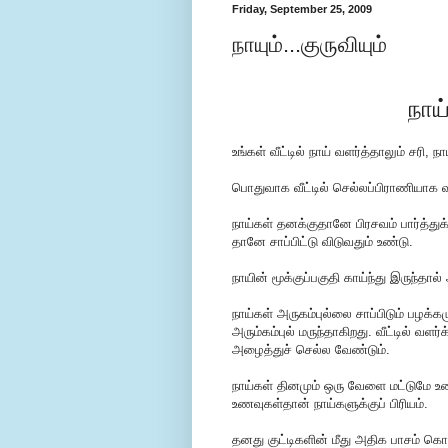
Friday, September 25, 2009
நாயும்...குருவியும்
நாய
உ‌ங்க‌ள் ‌வீ‌ட்டில‌் நா‌ய் வள‌ர்‌த்தாலு‌ம் ச‌ரி
பொதுவாக வீட்டில் செல்லப்பிராணியாக வ
நாய்கள் தனக்குதானே பிரசவம் பார்த்துக்
தானே சாப்பிட்டு விடுவது‌ம் உண்டு.
நாயின் மூக்குப்பகுதி காய்ந்து இருந்தால்
நாய்கள் அருகம்புல்லை சாப்பிடும் பழக
அரும்கம்புல் மருந்தாகிறது. ‌வீ‌ட்டி‌ல் வள‌ர்‌க
அழை‌த்து‌ச் செ‌ல்ல வே‌ண்டு‌ம்.
நாய்கள் தினமும் ஒரு வேளை மட்டுமே 
உணவுக‌ள்தா‌ன் நா‌‌ய்களு‌க்கு‌ப் ‌பி‌ரிய‌ம்.
தனது குட்டிகளின் மீது அதிக பாசம் கொ