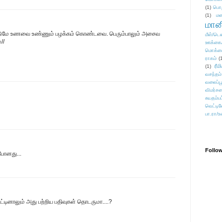
(1)
பொ
(1)
மன
மானி
்டுமே உணவை உண்ணும் பழக்கம் கொண்டவை. பெரு‌ம்பாலு‌ம் அசைவ
மீள்/டெஸ
்//
ஊக்கை
மொக்க
ராகம்
(
ரீம
(1)
வசந்தம்
வலைப்பூ
விமர்சன
சுயதம்ப
வெட்டிவ
பா.ரா/உ
Follo
போனது...
ிட்டினாலும் அது பற்றிய பதிவுகள் தொடருமா....?