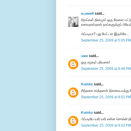
க.பாலாசி
said...
//நாய்கள் தினமும் ஒரு வேளை மட
உணவுக‌ள்தா‌ன் நா‌‌ய்களு‌க்கு‌ப் ‌பி‌ரிய‌ம
அப்படியா? புது மேட்டரா இருக்கே...
September 25, 2009 at 5:05 PM
பாலா
said...
ஒரு எழவும் புரியலை!
September 25, 2009 at 8:46 PM
Kumky
said...
சீத்தலை சாத்தனார் நினைவு வந்து 
September 25, 2009 at 9:01 PM
Kumky
said...
அப்படியே யார் யார் என்ன சொல்லி த
September 25, 2009 at 9:02 PM