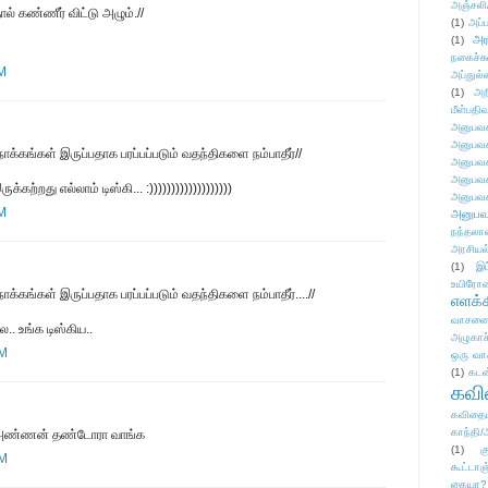
அஞ்சலி
ால் கண்ணீர் விட்டு அழும்.//
(1)
அப்ப
அர
(1)
நகைச்ச
AM
அப்துல்
(1)
அற
மீள்பதிவ
அனுபவக
அனுபவக
ோக்கங்கள் இருப்பதாக பரப்பப்படும் வதந்திகளை நம்பாதீர்//
அனுபவக
அனுபவக
கற்றது எல்லாம் டிஸ்கி... :)))))))))))))))))))
அனுபவக
AM
அனுபவ
நந்தலால
அரசியல
(1)
இட
உயிரோ
க்கங்கள் இருப்பதாக பரப்பப்படும் வதந்திகளை நம்பாதீர்....//
எளக்க
வாசனை/க
ல.. உங்க டிஸ்கிய..
அழுகாச
PM
ஒரு வா
(1)
கடன
கவ
கவிதைய
காந்தி/
அண்ணன் தண்டோரா வாங்க
(1)
க
PM
கூட்டா
கையா?