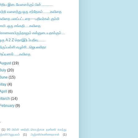
சிறிய இடைவேளைக்குப் பின்.............
சுற்றி வளைத்து ஒரு சந்தேகம்........கவிதை
கவிதை பலாப்பட்டறை----பதிவர்கள் கும்மி
சாமி..ஒரு சங்கதி.....கவிதை
கோணலாயிருந்தாலும் என்னுடையதாக்கும்....
ஒரு A 2 Z தொ(இ)டர்பதிவு........
திருப்பள்ளி எழுச்சி...ஜெயலலிதா
அய்யனார்......கவிதை
August
(19)
July
(20)
June
(15)
May
(4)
April
(6)
March
(14)
February
(9)
s
ு
(1)
90 மில்லி ஊத்தி..கொஞ்சமா தண்ணி கலந்து
ஞ்சலி/அனுபவம்
(1)
அஞ்சலி/கண்ணதாசன்
(1)