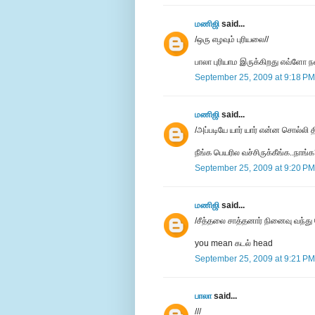
மணிஜி
said...
/ஒரு எழவும் புரியலை//
பாலா புரியாம இருக்கிறது எவ்ளோ ந
September 25, 2009 at 9:18 PM
மணிஜி
said...
/அப்படியே யார் யார் என்ன சொல்லி த
நீங்க பெயரில வச்சிருக்கீங்க..நாங்
September 25, 2009 at 9:20 PM
மணிஜி
said...
/சீத்தலை சாத்தனார் நினைவு வந்து
you mean கடல் head
September 25, 2009 at 9:21 PM
பாலா
said...
///