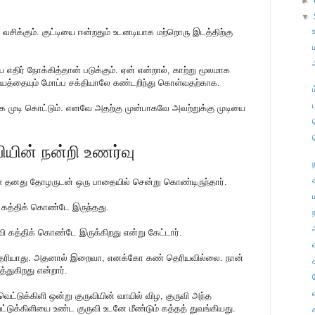
►
▼
வ‌சி‌க்கு‌ம். கு‌‌ட்டியை ஈ‌ன்றது‌ம் உடனடியாக ம‌ற்றொரு இட‌த்‌தி‌ற்கு
எதிர் நோக்கித்தான் படுக்கும். ஏ‌ன் எ‌ன்றா‌ல், கா‌ற்று மூலமாக
த்தையு‌ம் மோ‌ப்ப ச‌க்‌தியாலே க‌ண்ட‌றி‌ந்து கொ‌ள்வத‌ற்காக.
ாக முடி கொட்டும். எனவே அதற்கு முன்பாகவே அவற்றுக்கு முடியை
ியின் நன்றி உணர்வு
ள் தனது தோழருடன் ஒரு பாதையில் சென்று கொண்டிருந்தார்.
ு கத்திக் கொண்டே இருந்தது.
ந
 கத்திக் கொண்டே இருக்கிறது என்று கேட்டார்.
் தெரியாது. அதனால் இறைவா, எனக்கோ கண் தெரியவில்லை. நான்
்துகிறது என்றார்.
வெட்டுக்கிளி ஒன்று குருவியின் வாயில் விழ, குருவி அந்த
ட்டுக்கிளியை உண்ட குருவி உடனே மீண்டும் கத்தத் துவங்கியது.