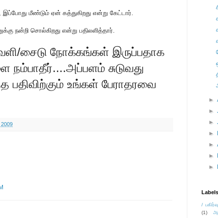
இப்போது மீண்டும் ஏன் கத்துகிறது என்று கேட்டார்.
்கு நன்றி சொல்கிறது என்று பதிலளித்தார்.
வெளி/சைடு நோக்கங்கள் இருப்பதாக
ை நம்பாதீர்....அப்பளம் சுடுவது
்த பதிவிற்கும் உங்கள் பேராதரவை
►
.
►
►
, 2009
►
►
►
►
AM
Label
/ பகிர்வ
(1)
அ