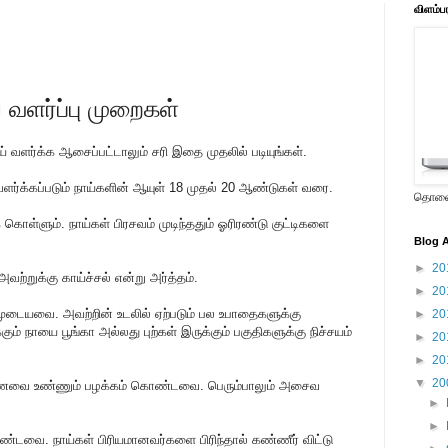
விளம்ப
் வளர்ப்பு முறைகள்
, நா‌ய் வள‌ர்‌‌க்க ஆசை‌ப்ப‌ட்டாலு‌ம் ச‌ரி இதை முத‌லி‌ல் படியு‌ங்க‌ள்.
ளர்க்கப்படும் நாய்களின் ஆயுள் 18 முதல் 20 ஆண்டுகள் வரை.
தொலைக
 கொள்ளும். நாய்கள் பிரசவம் முடிந்ததும் ஓரிரண்டு குட்டிகளை
Blog A
►
20
 அவற்றுக்கு காய்ச்சல் என்று அர்த்தம்.
►
20
்கமுடையவை. அவற்றின் உடலில் ஏற்படும் பல உபாதைகளுக்கு
►
20
்கு‌ம் நாயை பூ‌ங்கா அ‌ல்லது பு‌ற்க‌ள் இரு‌க்கு‌‌ம் பகு‌திகளு‌க்கு ‌நி‌ச்சய‌ம்
►
20
►
20
▼
20
உணவை உண்ணும் பழக்கம் கொண்டவை. பெரு‌ம்பாலு‌ம் அசைவ
►
►
ண்டவை. நாய்கள் பிரியமானவர்களை பிரிந்தால் கண்ணீர் விட்டு