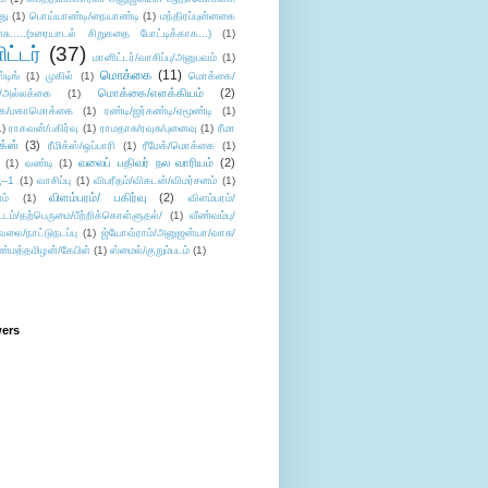
து
(1)
பொய்யாண்டி/நையாண்டி
(1)
மந்திரப்புன்னகை
சு.....(உரையாடல் சிறுகதை போட்டிக்காக...)
(1)
ட்டர்
(37)
மானிட்டர்/வாசிப்பு/அனுபவம்
(1)
மொக்கை
(11)
்டிங்
(1)
முகில்
(1)
மொக்கை/
மொக்கை/எளக்கியம்
(2)
/அல்லக்கை
(1)
ை/மகாமொக்கை
(1)
ரண்டி/ஜர்கண்டி/ஏமூண்டி
(1)
1)
ராகவன்/பகிர்வு
(1)
ராமதாசு/ரவுசு/புனைவு
(1)
ரீமா
ிக்ஸ்
(3)
ரீமிக்ஸ்/ஒப்பாரி
(1)
ரீமேக்/மொக்கை
(1)
வலைப் பதிவர் நல வாரியம்
(2)
(1)
வண்டி
(1)
--1
(1)
வாசிப்பு
(1)
விபரீதம்/விகடன்/விமர்சனம்
(1)
விளம்பரம்/ பகிர்வு
(2)
ம்
(1)
விளம்பரம்/
ட்டம்/தற்பெருமை/பீற்றிக்கொள்ளுதல்/
(1)
வீண்வம்பு/
ேலை/நாட்டுநடப்பு
(1)
ஜ்யோவ்ராம்/அனுஜன்யா/வாசு/
ண்மத்தமிழன்/கேபிள்
(1)
ஸ்மைல்/குறும்படம்
(1)
wers