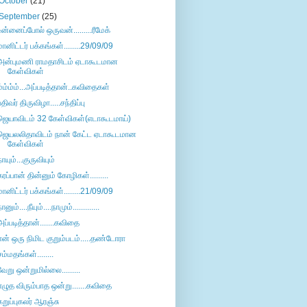
October
(21)
September
(25)
உன்னைப்போல் ஒருவன்.........ரீமேக்
மானிட்டர் பக்கங்கள்........29/09/09
அன்புமணி ராமதாசிடம் ஏடாகூடமான
கேள்விகள்
ம்ம்ம்ம்...அப்படித்தான்..கவிதைகள்
பதிவர் திருவிழா.....சந்திப்பு
ஜெயாவிடம் 32 கேள்விகள்(எடாகூடமாய்)
ஜெயலலிதாவிடம் நான் கேட்ட ஏடாகூடமான
கேள்விகள்
நாயும்...குருவியும்
கரப்பான் தின்னும் கோழிகள்.........
மானிட்டர் பக்கங்கள்........21/09/09
ானும்....நீயும்....நாமும்.............
அப்படித்தான்.......கவிதை
என் ஒரு நிமிட குறும்படம்.....தண்டோரா
சம்மதங்கள்........
வேறு ஒன்றுமில்லை.........
எழுத விரும்பாத ஒன்று.......கவிதை
கறுப்புகலர் ஆரஞ்சு