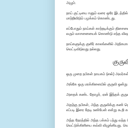
அழும்.
நா‌ய் கு‌ட்டியை ஈனு‌ம் வரை ஒரே இட‌த்‌தி‌ல் 
மா‌ற்‌றி‌விடு‌ம் பழ‌க்க‌ம் கொ‌ண்டது.
எப்போதும் நாய்கள் காற்றடிக்கும் திசையை 
வரு‌ம் வாசனையை‌க் கொ‌ண்டு எ‌ந்த ‌விஷய‌
நாய்களுக்கு குளிர் காலங்களில் அதிகம
வெட்டிவிடுவது நல்லது.
குருவ
ஒரு முறை நபிகள் நாயகம் (ஸல்) அவர்க
அங்கே ஒரு மரக்கிளையில் குருவி ஒன்ற
அதைக் கண்ட தோழர், ஏன் இந்தக் குருவி
அதற்கு நபிகள், அந்த குருவிக்கு கண
எப்படி இரை தேடி உண்பேன் என்று கூறி கத
அந்த நேரத்தில் அந்த பக்கம் பந்து வந்த 
வெட்டுக்கிளியை கவ்வி விழுங்கியது. வெ