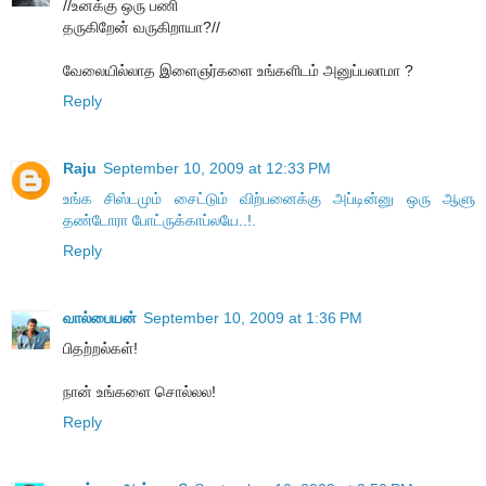
//உனக்கு ஒரு பணி
தருகிறேன் வருகிறாயா?//
வேலையில்லாத இளைஞர்களை உங்களிடம் அனுப்பலாமா ?
Reply
Raju
September 10, 2009 at 12:33 PM
உங்க சிஸ்டமும் சைட்டும் விற்பனைக்கு அப்டின்னு ஒரு ஆளு
தண்டோரா போட்ருக்காப்லயே..!.
Reply
வால்பையன்
September 10, 2009 at 1:36 PM
பிதற்றல்கள்!
நான் உங்களை சொல்லல!
Reply