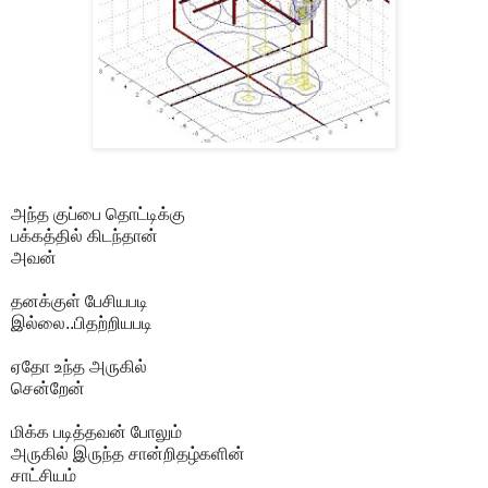
அந்த குப்பை தொட்டிக்கு
பக்கத்தில் கிடந்தான்
அவன்
தனக்குள் பேசியபடி
இல்லை..பிதற்றியபடி
ஏதோ உந்த அருகில்
சென்றேன்
மிக்க படித்தவன் போலும்
அருகில் இருந்த சான்றிதழ்களின்
சாட்சியம்