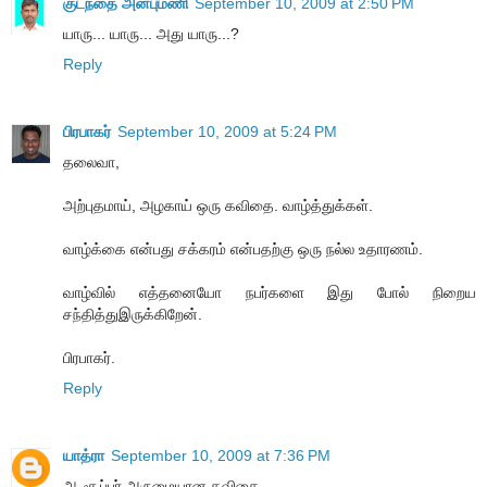
குடந்தை அன்புமணி
September 10, 2009 at 2:50 PM
யாரு... யாரு... அது யாரு...?
Reply
பிரபாகர்
September 10, 2009 at 5:24 PM
தலைவா,
அற்புதமாய், அழகாய் ஒரு கவிதை. வாழ்த்துக்கள்.
வாழ்க்கை என்பது சக்கரம் என்பதற்கு ஒரு நல்ல உதாரணம்.
வாழ்வில் எத்தனையோ நபர்களை இது போல் நிறைய
சந்தித்துஇருக்கிறேன்.
பிரபாகர்.
Reply
யாத்ரா
September 10, 2009 at 7:36 PM
ஆ சூப்பர்.அருமையான கவிதை.