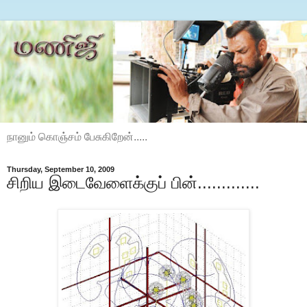
நானும் கொஞ்சம் பேசுகிறேன்.....
Thursday, September 10, 2009
சிறிய இடைவேளைக்குப் பின்.............