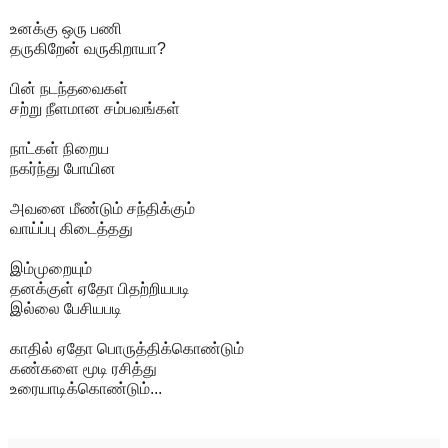
உனக்கு ஒரு பணி
தருகிறேன் வருகிறாயா?
பின் நடந்தவைகள்
சற்று நீளமான சம்பவங்கள்
நாட்கள் நிறைய
நகர்ந்து போயின
அவனை மீண்டும் சந்திக்கும்
வாய்ப்பு கிடைத்தது
இம்முறையும்
தனக்குள் ஏதோ பிதற்றியபடி
இல்லை பேசியபடி
காதில் ஏதோ பொருத்திக்கொண்டும்
கண்களை மூடி ரசித்து
உரையாடிக்கொண்டும்...