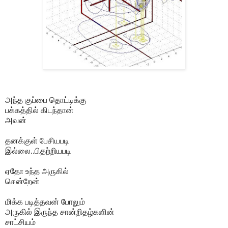
அந்த குப்பை தொட்டிக்கு
பக்கத்தில் கிடந்தான்
அவன்
தனக்குள் பேசியபடி
இல்லை..பிதற்றியபடி
ஏதோ உந்த அருகில்
சென்றேன்
மிக்க படித்தவன் போலும்
அருகில் இருந்த சான்றிதழ்களின்
சாட்சியம்