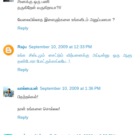
//உனக்கு ஒரு பணி
தருகிறேன் வருகிறாயா?//
வேலையில்லாத இளைஞர்களை உங்களிடம் அனுப்பலாமா ?
Reply
Raju
September 10, 2009 at 12:33 PM
உங்க சிஸ்டமும் சைட்டும் விற்பனைக்கு அப்டின்னு ஒரு ஆளு
தண்டோரா போட்ருக்காப்லயே..!.
Reply
வால்பையன்
September 10, 2009 at 1:36 PM
பிதற்றல்கள்!
நான் உங்களை சொல்லல!
Reply