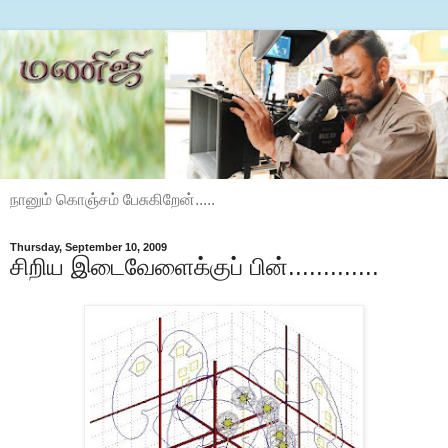
நானும் கொஞ்சம் பேசுகிறேன்.....
Thursday, September 10, 2009
சிறிய இடைவேளைக்குப் பின்.............