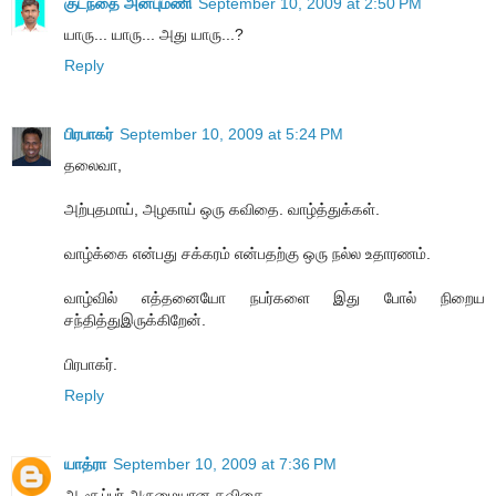
குடந்தை அன்புமணி
September 10, 2009 at 2:50 PM
யாரு... யாரு... அது யாரு...?
Reply
பிரபாகர்
September 10, 2009 at 5:24 PM
தலைவா,
அற்புதமாய், அழகாய் ஒரு கவிதை. வாழ்த்துக்கள்.
வாழ்க்கை என்பது சக்கரம் என்பதற்கு ஒரு நல்ல உதாரணம்.
வாழ்வில் எத்தனையோ நபர்களை இது போல் நிறைய
சந்தித்துஇருக்கிறேன்.
பிரபாகர்.
Reply
யாத்ரா
September 10, 2009 at 7:36 PM
ஆ சூப்பர்.அருமையான கவிதை.