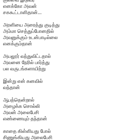
எனக்கோ அவன்
சககூட்டாளிதான்...
அரளியை அரைத்து குடித்து
அம்மா செத்துப்போனதில்
அவனுக்கும் உடன்பாடில்லை
எனக்கும்தான்
அயலூர் வந்துவிட்டதால்
அவனை நேரில் பார்த்து
பல வருடங்களாயிற்று
இன்று என் கனவில்
வந்தான்
ஆபத்தென்றால்
அழைக்க சொல்லி
அவன் அலைபேசி
எண்ணையும் தந்தான்
காதை கிள்ளியது போல்
சிணுங்கியது அலைபேசி