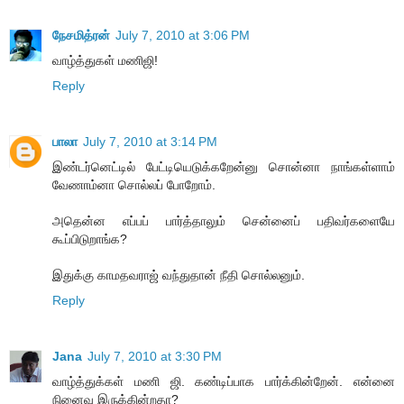
நேசமித்ரன்
July 7, 2010 at 3:06 PM
வாழ்த்துகள் மணிஜி!
Reply
பாலா
July 7, 2010 at 3:14 PM
இண்டர்னெட்டில் பேட்டியெடுக்கறேன்னு சொன்னா நாங்கள்ளாம்
வேணாம்னா சொல்லப் போறோம்.
அதென்ன எப்பப் பார்த்தாலும் சென்னைப் பதிவர்களையே
கூப்பிடுறாங்க?
இதுக்கு காமதவராஜ் வந்துதான் நீதி சொல்லனும்.
Reply
Jana
July 7, 2010 at 3:30 PM
வாழ்த்துக்கள் மணி ஜி. கண்டிப்பாக பார்க்கின்றேன். என்னை
நினைவு இருக்கின்றதா?