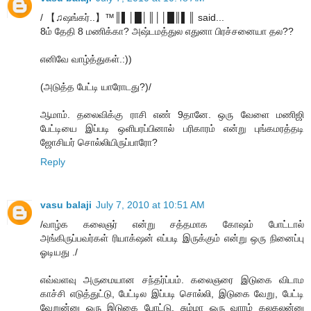
/ 【♫ஷங்கர்..】™║▌│█│║││█║▌║ said...
8ம் தேதி 8 மணிக்கா? அஷ்டமத்துல எதுனா பிரச்சனையா தல??
எனிவே வாழ்த்துகள்.:))
(அடுத்த பேட்டி யாரோடது?)/
ஆமாம். தலைவிக்கு ராசி எண் 9தானே. ஒரு வேளை மணிஜி
பேட்டியை இப்படி ஒளிபரப்பினால் பரிகாரம் என்று புங்கமரத்தடி
ஜோசியர் சொல்லியிருப்பாரோ?
Reply
vasu balaji
July 7, 2010 at 10:51 AM
/வாழ்க கலைஞர் என்று சத்தமாக கோஷம் போட்டால்
அங்கிருப்பவர்கள் ரியாக்‌ஷன் எப்படி இருக்கும் என்று ஒரு நினைப்பு
ஓடியது ./
எவ்வளவு அருமையான சந்தர்ப்பம். கலைஞரை இடுகை விடாம
காச்சி எடுத்துட்டு, பேட்டில இப்படி சொல்லி, இடுகை வேறு, பேட்டி
வேறுன்னு ஒரு இடுகை போட்டு, சும்மா ஒரு வாரம் கலகலன்னு