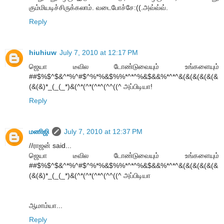
கும்மியடிச்சிருக்கலாம். வடைபோச்சே:((.அவ்வ்வ்.
Reply
hiuhiuw
July 7, 2010 at 12:17 PM
ஜெயா டீவில டோண்டுவையும் உங்களையும்
##$%$^$&^*%^#$^%*%&$%%*^*^%&$&&%*^*^&(&(&(&(&(&
(&(&)*_(_(_*)&(^*(^*(^*^(^^((^ அப்பிடியா!
Reply
மணிஜி
July 7, 2010 at 12:37 PM
//ராஜன் said...
ஜெயா டீவில டோண்டுவையும் உங்களையும்
##$%$^$&^*%^#$^%*%&$%%*^*^%&$&&%*^*^&(&(&(&(&(&
(&(&)*_(_(_*)&(^*(^*(^*^(^^((^ அப்பிடியா
ஆமாம்யா...
Reply