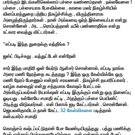
பார்க்கும் இடங்களிலெல்லாம் பச்சை வண்ணம்தான் . நல்லவேளை !
பச்சை , பச்சையாக பேசவில்லை . காலை மலர் நிகழ்ச்சியில்
விளம்பரத்துறை பற்றிய நிகழ்ச்சிக்கு , விருந்தினராக
அழைத்திருந்தார்கள் . நான் அவ்வளவு ஒர்த் இல்லையப்பா என்று
சொன்னேன் . அட ...ரொம்பத்தான் ஃபீல் பண்ணாதீங்க என்று
உட்கார வைத்து விட்டார்கள் .
“எப்படி இந்த துறைக்கு வந்தீங்க ?
ஜஸ்ட் பிடிச்சுது . வந்துட்டேன் என்றேன்
சார் இந்த மாதிரி ஒன் வேர்டு ஆன்சர் சொன்னால், எப்படி நாங்க
அரை மணி நேரத்தை கடத்தறது ? இந்த ஒரு கேள்விக்கே ஒரு
மணி நேரம் பேசணும் என்றார் சரவணன் . நிகழ்ச்சி தயாரிப்பாளர் .
வாழ்க கலைஞர் என்று சத்தமாக கோஷம் போட்டால்
அங்கிருப்பவர்கள் ரியாக்‌ஷன் எப்படி இருக்கும் என்று ஒரு நினைப்பு
ஓடியது . உள்ளேயே சமாதி கட்டி , அதற்கும் பச்சை பெயிண்ட்
அடித்து விடுவார்கள் . என் பிளாக் ஐடி கேட்டார்கள் . சொன்னேன்.
ஜெயலலிதாவிடம் நான் கேட்ட
32 கேள்விகளை
படித்தால்
கன்ஃபார்ம் சமாதி
கொஞ்சம் கஷ்டப்பட்டுதான் பேச வேண்டியிருந்தது . பத்து மணிக்கு
மேல் என்றால் பிரச்சனையேயில்லை . ஏன் என்றால் நான் பேசப்