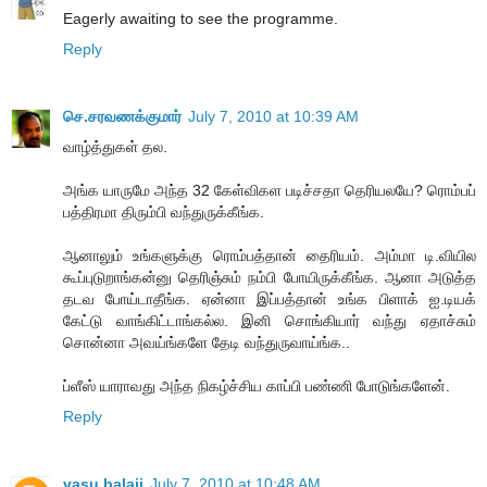
Eagerly awaiting to see the programme.
Reply
செ.சரவணக்குமார்
July 7, 2010 at 10:39 AM
வாழ்த்துகள் தல.
அங்க யாருமே அந்த 32 கேள்விகள படிச்சதா தெரியலயே? ரொம்பப்
பத்திரமா திரும்பி வந்துருக்கீங்க.
ஆனாலும் உங்களுக்கு ரொம்பத்தான் தைரியம். அம்மா டி.வியில
கூப்புடுறாங்கன்னு தெரிஞ்சும் நம்பி போயிருக்கீங்க. ஆனா அடுத்த
தடவ போய்டாதீங்க. ஏன்னா இப்பத்தான் உங்க பிளாக் ஐ.டியக்
கேட்டு வாங்கிட்டாங்கல்ல. இனி சொங்கியார் வந்து ஏதாச்சும்
சொன்னா அவய்ங்களே தேடி வந்துருவாய்ங்க..
ப்ளீஸ் யாராவது அந்த நிகழ்ச்சிய காப்பி பண்ணி போடுங்களேன்.
Reply
vasu balaji
July 7, 2010 at 10:48 AM