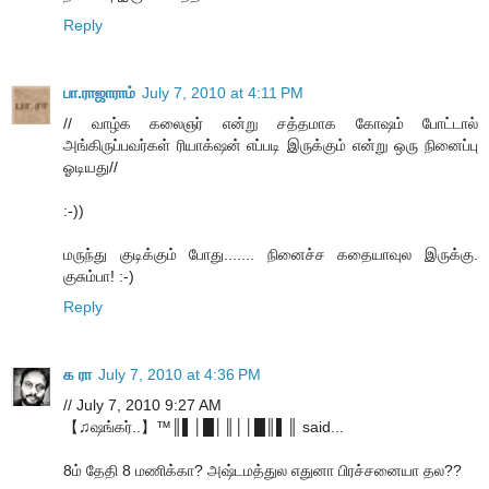
Reply
பா.ராஜாராம்
July 7, 2010 at 4:11 PM
// வாழ்க கலைஞர் என்று சத்தமாக கோஷம் போட்டால்
அங்கிருப்பவர்கள் ரியாக்‌ஷன் எப்படி இருக்கும் என்று ஒரு நினைப்பு
ஓடியது//
:-))
மருந்து குடிக்கும் போது....... நினைச்ச கதையாவுல இருக்கு.
குசும்பா! :-)
Reply
க ரா
July 7, 2010 at 4:36 PM
// July 7, 2010 9:27 AM
【♫ஷங்கர்..】™║▌│█│║││█║▌║ said...
8ம் தேதி 8 மணிக்கா? அஷ்டமத்துல எதுனா பிரச்சனையா தல??