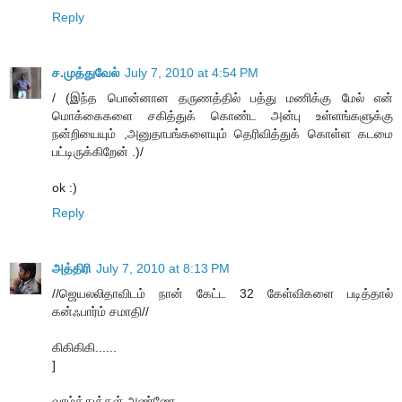
Reply
ச.முத்துவேல்
July 7, 2010 at 4:54 PM
/ (இந்த பொன்னான தருணத்தில் பத்து மணிக்கு மேல் என்
மொக்கைகளை சகித்துக் கொண்ட அன்பு உள்ளங்களுக்கு
நன்றியையும் ,அனுதாபங்களையும் தெரிவித்துக் கொள்ள கடமை
பட்டிருக்கிறேன் .)/
ok :)
Reply
அத்திரி
July 7, 2010 at 8:13 PM
//ஜெயலலிதாவிடம் நான் கேட்ட 32 கேள்விகளை படித்தால்
கன்ஃபார்ம் சமாதி//
கிகிகிகி......
]
வாழ்த்துக்கள் அண்ணே