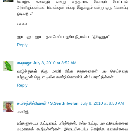
//வாழ்க கலைஞர் என்று சத்தமாக கோஷம் போட்டால்
அங்கிருப்பவர்கள் ரியாக்‌ஷன் எப்படி இருக்கும் என்று ஒரு நினைப்பு
ஓடியது //
*******
ஹா...ஹா..ஹா... தல மெய்யாலுமே நீதான்யா “தில்லுதுர”
Reply
ஷைலஜா
July 8, 2010 at 8:52 AM
வாழ்த்துகள் திரு மணி! நீங்க சாதனைகள் பல செய்ததை
சற்றுமுன் ஜெயா டிவில கண்டுகொண்டேன் ! பாராட்டுக்கள்!
Reply
ச.செந்தில்வேலன் / S.Senthilvelan
July 8, 2010 at 8:53 AM
மணிஜீ,
உங்களுடைய பேட்டியைப் பார்த்தேன். நல்ல பேட்டி. பல விசயங்களை
அழகாகக் கூறியுள்ளீர்கள். இடையிடையே தெரித்த நகைச்சுவை