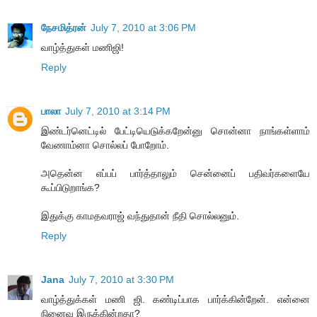
நேசமித்ரன்
July 7, 2010 at 3:06 PM
வாழ்த்துகள் மணிஜி!
Reply
பாலா
July 7, 2010 at 3:14 PM
இண்டர்னெட்டில் பேட்டியெடுக்கறேன்னு சொன்னா நாங்கள்ளாம்
வேணாம்னா சொல்லப் போறோம்.
அதென்ன எப்பப் பார்த்தாலும் சென்னைப் பதிவர்களையே
கூப்பிடுறாங்க?
இதுக்கு காமதவராஜ் வந்துதான் நீதி சொல்லனும்.
Reply
Jana
July 7, 2010 at 3:30 PM
வாழ்த்துக்கள் மணி ஜி. கண்டிப்பாக பார்க்கின்றேன். என்னை
நினைவு இருக்கின்றதா?