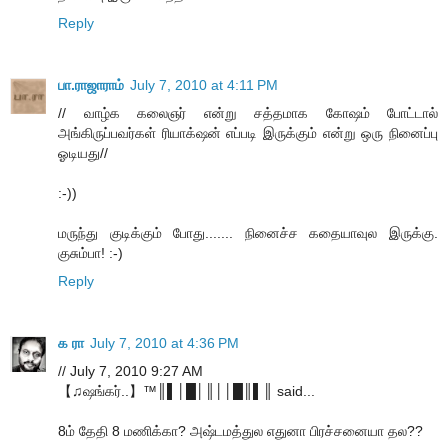
Reply
பா.ராஜாராம்
July 7, 2010 at 4:11 PM
// வாழ்க கலைஞர் என்று சத்தமாக கோஷம் போட்டால்
அங்கிருப்பவர்கள் ரியாக்‌ஷன் எப்படி இருக்கும் என்று ஒரு நினைப்பு
ஓடியது//
:-))
மருந்து குடிக்கும் போது....... நினைச்ச கதையாவுல இருக்கு.
குசும்பா! :-)
Reply
க ரா
July 7, 2010 at 4:36 PM
// July 7, 2010 9:27 AM
【♫ஷங்கர்..】™║▌│█│║││█║▌║ said...
8ம் தேதி 8 மணிக்கா? அஷ்டமத்துல எதுனா பிரச்சனையா தல??