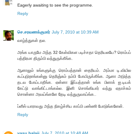
Eagerly awaiting to see the programme.
Reply
செ.சரவணக்குமார்
July 7, 2010 at 10:39 AM
வாழ்த்துகள் தல.
அங்க யாருமே அந்த 32 கேள்விகள படிச்சதா தெரியலயே? ரொம்பப்
பத்திரமா திரும்பி வந்துருக்கீங்க.
ஆனாலும் உங்களுக்கு ரொம்பத்தான் தைரியம். அம்மா டி.வியில
கூப்புடுறாங்கன்னு தெரிஞ்சும் நம்பி போயிருக்கீங்க. ஆனா அடுத்த
தடவ போய்டாதீங்க. ஏன்னா இப்பத்தான் உங்க பிளாக் ஐ.டியக்
கேட்டு வாங்கிட்டாங்கல்ல. இனி சொங்கியார் வந்து ஏதாச்சும்
சொன்னா அவய்ங்களே தேடி வந்துருவாய்ங்க..
ப்ளீஸ் யாராவது அந்த நிகழ்ச்சிய காப்பி பண்ணி போடுங்களேன்.
Reply
vasu balaji
July 7, 2010 at 10:48 AM