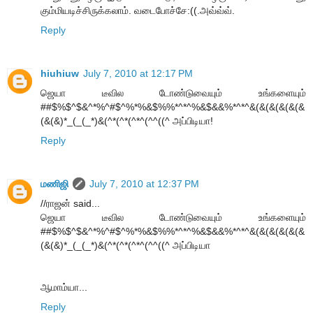
கும்மியடிச்சிருக்கலாம். வடைபோச்சே:((.அவ்வ்வ்.
Reply
hiuhiuw
July 7, 2010 at 12:17 PM
ஜெயா டீவில டோண்டுவையும் உங்களையும்
##$%$^$&^*%^#$^%*%&$%%*^*^%&$&&%*^*^&(&(&(&(&(&
(&(&)*_(_(_*)&(^*(^*(^*^(^^((^ அப்பிடியா!
Reply
மணிஜி
July 7, 2010 at 12:37 PM
//ராஜன் said...
ஜெயா டீவில டோண்டுவையும் உங்களையும்
##$%$^$&^*%^#$^%*%&$%%*^*^%&$&&%*^*^&(&(&(&(&(&
(&(&)*_(_(_*)&(^*(^*(^*^(^^((^ அப்பிடியா
ஆமாம்யா...
Reply