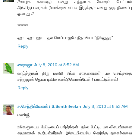
//வாழ்க கலைஞர் என்று சத்தமாக கோஷம் போட்டால்
அங்கிருப்பவர்கள் ரியாக்‌ஷன் எப்படி இருக்கும் என்று ஒரு நினைப்பு
ஓடியது //
*******
ஹா...ஹா..ஹா... தல மெய்யாலுமே நீதான்யா “தில்லுதுர”
Reply
ஷைலஜா
July 8, 2010 at 8:52 AM
வாழ்த்துகள் திரு மணி! நீங்க சாதனைகள் பல செய்ததை
சற்றுமுன் ஜெயா டிவில கண்டுகொண்டேன் ! பாராட்டுக்கள்!
Reply
ச.செந்தில்வேலன் / S.Senthilvelan
July 8, 2010 at 8:53 AM
மணிஜீ,
உங்களுடைய பேட்டியைப் பார்த்தேன். நல்ல பேட்டி. பல விசயங்களை
அழகாகக் கூறியுள்ளீர்கள். இடையிடையே தெரித்த நகைச்சுவை