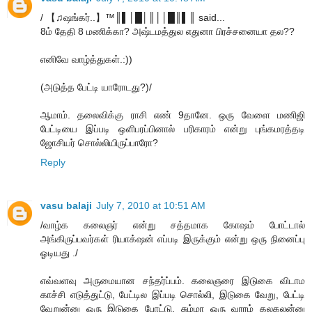
/ 【♫ஷங்கர்..】™║▌│█│║││█║▌║ said...
8ம் தேதி 8 மணிக்கா? அஷ்டமத்துல எதுனா பிரச்சனையா தல??
எனிவே வாழ்த்துகள்.:))
(அடுத்த பேட்டி யாரோடது?)/
ஆமாம். தலைவிக்கு ராசி எண் 9தானே. ஒரு வேளை மணிஜி
பேட்டியை இப்படி ஒளிபரப்பினால் பரிகாரம் என்று புங்கமரத்தடி
ஜோசியர் சொல்லியிருப்பாரோ?
Reply
vasu balaji
July 7, 2010 at 10:51 AM
/வாழ்க கலைஞர் என்று சத்தமாக கோஷம் போட்டால்
அங்கிருப்பவர்கள் ரியாக்‌ஷன் எப்படி இருக்கும் என்று ஒரு நினைப்பு
ஓடியது ./
எவ்வளவு அருமையான சந்தர்ப்பம். கலைஞரை இடுகை விடாம
காச்சி எடுத்துட்டு, பேட்டில இப்படி சொல்லி, இடுகை வேறு, பேட்டி
வேறுன்னு ஒரு இடுகை போட்டு, சும்மா ஒரு வாரம் கலகலன்னு