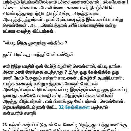
பார்க்கும் இடங்களிலெல்லாம் பச்சை வண்ணம்தான் . நல்லவேளை !
பச்சை , பச்சையாக பேசவில்லை . காலை மலர் நிகழ்ச்சியில்
விளம்பரத்துறை பற்றிய நிகழ்ச்சிக்கு , விருந்தினராக
அழைத்திருந்தார்கள் . நான் அவ்வளவு ஒர்த் இல்லையப்பா என்று
சொன்னேன் . அட ...ரொம்பத்தான் ஃபீல் பண்ணாதீங்க என்று
உட்கார வைத்து விட்டார்கள் .
“எப்படி இந்த துறைக்கு வந்தீங்க ?
ஜஸ்ட் பிடிச்சுது . வந்துட்டேன் என்றேன்
சார் இந்த மாதிரி ஒன் வேர்டு ஆன்சர் சொன்னால், எப்படி நாங்க
அரை மணி நேரத்தை கடத்தறது ? இந்த ஒரு கேள்விக்கே ஒரு
மணி நேரம் பேசணும் என்றார் சரவணன் . நிகழ்ச்சி தயாரிப்பாளர் .
வாழ்க கலைஞர் என்று சத்தமாக கோஷம் போட்டால்
அங்கிருப்பவர்கள் ரியாக்‌ஷன் எப்படி இருக்கும் என்று ஒரு நினைப்பு
ஓடியது . உள்ளேயே சமாதி கட்டி , அதற்கும் பச்சை பெயிண்ட்
அடித்து விடுவார்கள் . என் பிளாக் ஐடி கேட்டார்கள் . சொன்னேன்.
ஜெயலலிதாவிடம் நான் கேட்ட
32 கேள்விகளை
படித்தால்
கன்ஃபார்ம் சமாதி
கொஞ்சம் கஷ்டப்பட்டுதான் பேச வேண்டியிருந்தது . பத்து மணிக்கு
மேல் என்றால் பிரச்சனையேயில்லை . ஏன் என்றால் நான் பேசப்