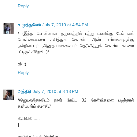
Reply
ச.முத்துவேல்
July 7, 2010 at 4:54 PM
/ (இந்த பொன்னான தருணத்தில் பத்து மணிக்கு மேல் என்
மொக்கைகளை சகித்துக் கொண்ட அன்பு உள்ளங்களுக்கு
நன்றியையும் ,அனுதாபங்களையும் தெரிவித்துக் கொள்ள கடமை
பட்டிருக்கிறேன் .)/
ok :)
Reply
அத்திரி
July 7, 2010 at 8:13 PM
//ஜெயலலிதாவிடம் நான் கேட்ட 32 கேள்விகளை படித்தால்
கன்ஃபார்ம் சமாதி//
கிகிகிகி......
]
வாழ்த்துக்கள் அண்ணே