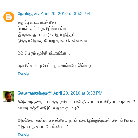
நேசமித்ரன்.
April 29, 2010 at 8:52 PM
கறுப்பு நாடா கால் சீசா
ப்ளாக் பெர்ரி (தமிழ்ல்ல நல்லா
இருக்காது பா.ரா.)சகிதம் நித்தம்
நித்தம் நெல்லு சோறு தான் சென்னைல ..
ம்ம் பெரும் மூச்சி விடாதீங்க ..
எலுமிச்சம் பழ மேட்டரு சொல்லவே இல்ல :)
Reply
செ.சரவணக்குமார்
April 29, 2010 at 8:53 PM
//அவசரத்தை பார்த்தா,விசா மணிஜிக்கா உமாவிற்கா சரவனா?
ஊரை சுத்தி எதிரிப்பா நமக்கு.. :-)//
அண்ணே என்ன சொல்றீக.. நான் மணிஜீக்குத்தான் சொன்னேன்.
அது யாரு உமா, அண்ணியா?
Reply