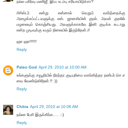
நல்ல பகிர்வு மணிஜீ. இப்ப உடம்பு சரியாயிடுச்சா?
//சிஸ்டர் என்று என்னால் வெறும் வார்த்தைக்கு
அழைக்கப்பட்டவளுக்கு எஸ். ஜானகியின் குரல். அவள் குரலில்
மழலையும் கொஞ்சியது. அவளுக்காகவே இனி குடிக்க கூடாது
என்ற முடிவுக்கு வரும் நிலையில் இருந்தேன்.//
ஹா ஹா!!!!!!
Reply
Paleo God
April 29, 2010 at 10:00 AM
உங்களுக்கு சவூதியில் நிரந்தர குடியுரிமை வாங்கித்தர நண்பர் செ.ச
வை வேண்டுகிறேன்.!! :))
Reply
Chitra
April 29, 2010 at 10:08 AM
நல்லா பேசி இருக்கீங்க..... :-)
Reply