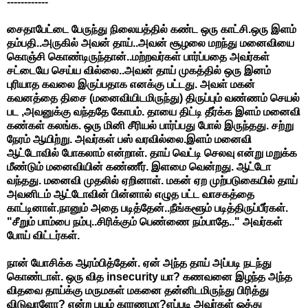
------------
சைதாபேட்டை பேருந்து நிலையத்தில் கண்ட ஒரு காட்சி.ஒரு இளம்
தம்பதி..அருகில் அவன் தாய்..அவன் சூழலை மறந்து மனைவியை
கொஞ்சி கொண்டிருந்தான்..மற்றவர்கள் பார்ப்பதை அவர்கள்
சட்டையே செய்ய வில்லை..அவன் தாய் முகத்தில் ஒரு இனம்
புரியாத கவலை இருப்பதாக எனக்கு பட்டது. அவள் மகன்
கவனத்தை திசை (மனைவியிடமிருந்து) திருப்பும் வண்ணம் செயல்
பட ,அவனுக்கு வந்ததே கோபம். தாயை திட்டி தீர்க்க இளம் மனைவி
கண்கள் கலங்க. ஒரு மினி சீரியல் பார்ப்பது போல் இருந்தது. சற்று
நேரம் ஆயிற்று. அவர்கள் பஸ் வரவில்லை.இளம் மனைவி
ஆட்டோவில் போகலாம் என்றாள். தாய் வெட்டி செலவு என்று மறுக்க
மீண்டும் மனைவியின் கண்ணீர். இளமை வென்றது. ஆட்டோ
வந்தது. மனைவி முதலில் ஏறினாள். மகன் ஏற முற்படுகையில் தாய்
அவனிடம் ஆட்டோவின் பின்னால் எழுத பட்ட வாசகத்தை
காட்டினாள்.நானும் அதை படித்தேன்..நீங்களூம் படித்திருப்பீர்கள்.
"சீறும் பாம்பை நம்பு..சிரிக்கும் பெண்ணை நம்பாதே.."
அவர்கள்
போய் விட்டர்கள்.
நான் யோசிக்க ஆரம்பித்தேன். ஏன் அந்த தாய் அப்படி நடந்து
கொண்டாள். ஒரு வித insecurity யா? கணவனை இழந்த அந்த
விதவை தாய்க்கு மருமகள் மகனை தன்னிடமிருந்து பிரித்து
விடுவாளோ? என்ற பயம் காரணமா?எப்படி அவர்கள் ஒத்து