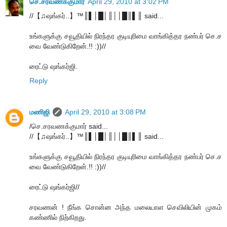
செ.சரவணக்குமார்
April 29, 2010 at 3:02 PM
//【♫ஷங்கர்..】™║▌│█│║││█║▌║ said...
உங்களுக்கு சவூதியில் நிரந்தர குடியுரிமை வாங்கித்தர நண்பர் செ.ச
வை வேண்டுகிறேன்.!! :))//
ரைட்டு ஷங்கர்ஜி.
Reply
மணிஜி
April 29, 2010 at 3:08 PM
/செ.சரவணக்குமார் said...
//【♫ஷங்கர்..】™║▌│█│║││█║▌║ said...
உங்களுக்கு சவூதியில் நிரந்தர குடியுரிமை வாங்கித்தர நண்பர் செ.ச
வை வேண்டுகிறேன்.!! :))//
ரைட்டு ஷங்கர்ஜி//
சரவணன் ! நீங்க சொன்ன அந்த மலையாள செவிலியின் முகம்
கண்ணில் நிற்கிறது.