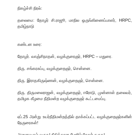
நிகழ்ச்சி நிரல்:
தலைமை: தோழர் சி.ராஜூ, மாநில ஒருங்கிணைப்பாளர், HRPC,
தமிழ்நாடு
கண்டன உரை:
தோழர். வாஞ்சிநாதன், வழக்குரைஞர், HRPC – மதுரை.
திரு. சங்கரசுப்பு, வழக்குறைஞர், சென்னை.
திரு. இராதகிருஷ்ணன், வழக்குறைஞர், சென்னை.
திரு. திருமலைராஜன், வழக்குறைஞர், ஈரோடு, முன்னாள் தலைவர்,
தமிழக கீழமை நீதிமன்ற வழக்குறைஞர் கூட்டமைப்பு.
ஏப்.25 அன்று உயர்நீதிமன்றத்தில் தாக்கப்பட்ட வழக்குறைஞர்களின்
நேருரைகள்!
அனைவரும் வருக! நீதிக்கான போரில் தோள் தருக!