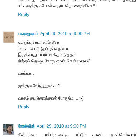
உங்களுக்கு ஃபோன் வரும். தொலைஞ்சீங்க!!!
Reply
பா.ராஜாராம்
April 29, 2010 at 9:00 PM
//கறுப்பு நாடா கால் சீசா
ப்ளாக் பெர்ரி (தமிழ்ல்ல நல்லா
இருக்காது பா.ரா.)சகிதம் நித்தம்
நித்தம் நெல்லு சோறு தான் சென்னைல//
வாய்யா..
மூக்குல வேர்த்துருச்சா?
வாசம் தட்டுனாத்தான் போதுமே.... :-)
Reply
ரோஸ்விக்
April 29, 2010 at 9:00 PM
சிஸ்டர்-னா டாக்டர்களுக்கு மட்டும் தான்... நமக்கெல்லாம்