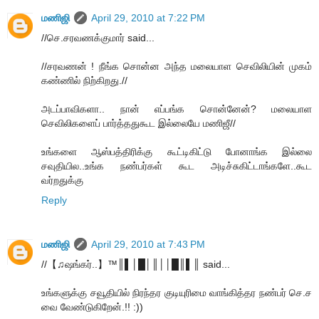
மணிஜி
April 29, 2010 at 7:22 PM
//செ.சரவணக்குமார் said...
//சரவணன் ! நீங்க சொன்ன அந்த மலையாள செவிலியின் முகம்
கண்ணில் நிற்கிறது.//
அடப்பாவிகளா.. நான் எப்பங்க சொன்னேன்? மலையாள
செவிலிகளைப் பார்த்ததுகூட இல்லையே மணிஜீ//
உங்களை ஆஸ்பத்திரிக்கு கூட்டிகிட்டு போனாங்க இல்லை
சவுதியில..உங்க நண்பர்கள் கூட அடிச்சுகிட்டாங்களே..கூட
வர்றதுக்கு
Reply
மணிஜி
April 29, 2010 at 7:43 PM
//【♫ஷங்கர்..】™║▌│█│║││█║▌║ said...
உங்களுக்கு சவூதியில் நிரந்தர குடியுரிமை வாங்கித்தர நண்பர் செ.ச
வை வேண்டுகிறேன்.!! :))