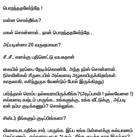
பொறந்ததலேர்ந்தே !
என்ன சொல்றீங்க?
மகள் சொன்னாள்.. நான் பொறந்ததலேர்ந்தே .
அப்படின்னா 20 வருஷமாவா?
சீ..சீ.. எனக்கு பதினெட்டு வயசுதான்
கையில் நரம்பை தேடிக்கொண்டே அந்த நர்ஸ் சொன்னாள்.
(செவிலிகள் சீருடையில் அவ்வளவு அழகாயிருக்கிறார்கள்.
காதலாகி, கசிந்துருக வேண்டும் போல் இருக்கிறது)
பார்த்தால் ரொம்ப நல்லவராயிருக்கீங்க?(அடிப்பாவி ! நல்லவேளை !)
எவ்வளவு கஷ்டம் பாருங்க.. உங்களுக்கு, உங்க வீட்டுக்கு . அப்படி
ஏன் நம்ம குடிக்கணும்? சொல்லுங்க.
சிஸ்டர் நீங்களும் குடிப்பிங்களா?
விளையாடாதீங்க சார். பாருங்க. இப்ப உங்க பிள்ளைக்கு கல்யாணம்
செய்யணும் . எவ்வளவு ரூபா ஆகும் . நீங்க குடிச்ச காசு இருந்தா?