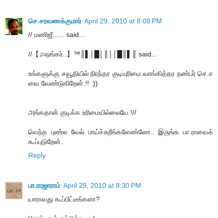
செ.சரவணக்குமார்
April 29, 2010 at 8:08 PM
// மணிஜீ...... said...
//【♫ஷங்கர்..】™║▌│█│║││█║▌║ said...
உங்களுக்கு சவூதியில் நிரந்தர குடியுரிமை வாங்கித்தர நண்பர் செ.ச
வை வேண்டுகிறேன்.!! :))
அங்கதான் குடிக்க உரிமையில்லையே !//
வெந்த புண்ல வேல் பாய்ச்சுறீங்களேண்ணே.. இருங்க பா.ராவைக்
கூப்புடுறேன்.
Reply
பா.ராஜாராம்
April 29, 2010 at 8:30 PM
யாராவது கூப்பிட்டீங்களா?