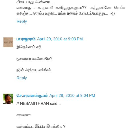
கிடையாது அண்ணா...
என்னாது... காதலாகி கசிந்துருகனுமா?? பாத்துண்ணே ரொம்ப
கசிஞ்சு... ரொம்ப உருகி...
உ
ங்க
மா
னம் போயிடப்போகுது... :-))
Reply
பா.ராஜாராம்
April 29, 2010 at 9:03 PM
இதெல்லாம் சரி.
மூலவரை காணோமே?
நர்ஸ் அக்கா..எஸ்கேப்.
Reply
செ.சரவணக்குமார்
April 29, 2010 at 9:04 PM
// NESAMITHRAN said...
சரவணா
என்னய்யா இப்பிடி இருக்கீரு ?