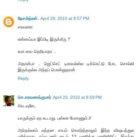
நேசமித்ரன்.
April 29, 2010 at 8:57 PM
சரவணா
என்னய்யா இப்பிடி இருக்கீரு ?
உமா வை தெரியாதா ..
அதான்பா .. ஜெட்செட் டிராவல்ஸ்ல டிக்கெட்டு போட சொல்லி
இருக்குல்ல அந்தப் பொன்னுதான்
Reply
செ.சரவணக்குமார்
April 29, 2010 at 8:59 PM
//கடவுளே,
யாருக்கும் ஏற கூடாது. புஸ்ஸா போகணும்.//
அதெல்லாம் எத்தன சாபம் கொடுத்தாலும் இந்த விஷயத்துல
பலிக்காது. நம்ம ஊர் டைம் 12 மணிக்கு மணிஜீகிட்ட இருந்து