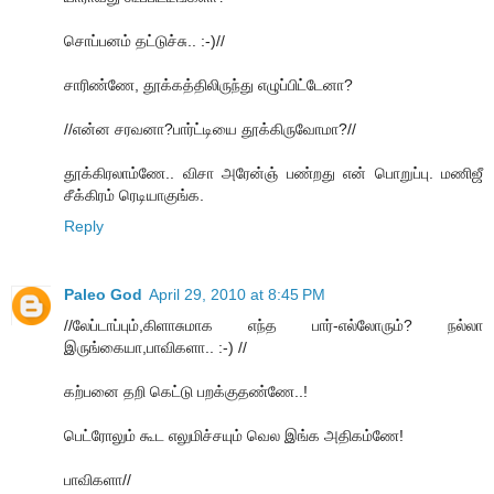
சொப்பனம் தட்டுச்சு.. :-)//
சாரிண்ணே, தூக்கத்திலிருந்து எழுப்பிட்டேனா?
//என்ன சரவனா?பார்ட்டியை தூக்கிருவோமா?//
தூக்கிரலாம்ணே.. விசா அரேன்ஞ் பண்றது என் பொறுப்பு. மணிஜீ
சீக்கிரம் ரெடியாகுங்க.
Reply
Paleo God
April 29, 2010 at 8:45 PM
//லேப்டாப்பும்,கிளாசுமாக எந்த பார்-எல்லோரும்? நல்லா
இருங்கையா,பாவிகளா.. :-) //
கற்பனை தறி கெட்டு பறக்குதண்ணே..!
பெட்ரோலும் கூட எலுமிச்சயும் வெல இங்க அதிகம்ணே!
பாவிகளா//