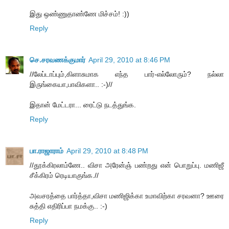
இது ஒண்ணுதாண்ணே மிச்சம்! :))
Reply
செ.சரவணக்குமார்
April 29, 2010 at 8:46 PM
//லேப்டாப்பும்,கிளாசுமாக எந்த பார்-எல்லோரும்? நல்லா
இருங்கையா,பாவிகளா.. :-)//
இதான் மேட்டரா... ரைட்டு நடத்துங்க.
Reply
பா.ராஜாராம்
April 29, 2010 at 8:48 PM
//தூக்கிரலாம்ணே.. விசா அரேன்ஞ் பண்றது என் பொறுப்பு. மணிஜீ
சீக்கிரம் ரெடியாகுங்க.//
அவசரத்தை பார்த்தா,விசா மணிஜிக்கா உமாவிற்கா சரவனா? ஊரை
சுத்தி எதிரிப்பா நமக்கு.. :-)
Reply