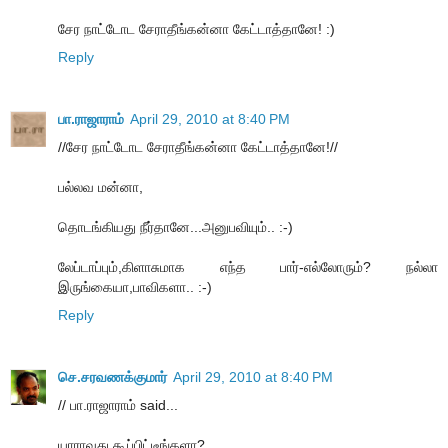
சேர நாட்டோட சேராதீங்கன்னா கேட்டாத்தானே! :)
Reply
பா.ராஜாராம்
April 29, 2010 at 8:40 PM
//சேர நாட்டோட சேராதீங்கன்னா கேட்டாத்தானே!//
பல்லவ மன்னா,
தொடங்கியது நீர்தானே...அனுபவியும்.. :-)
லேப்டாப்பும்,கிளாசுமாக எந்த பார்-எல்லோரும்? நல்லா
இருங்கையா,பாவிகளா.. :-)
Reply
செ.சரவணக்குமார்
April 29, 2010 at 8:40 PM
// பா.ராஜாராம் said...
யாராவது கூப்பிட்டீங்களா?