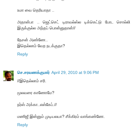
உமா வை தெரியாதா ..
அதான்பா .. ஜெட்செட் டிராவல்ஸ்ல டிக்கெட்டு போட சொல்லி
இருக்குல்ல அந்தப் பொன்னுதான்//
நேசன் அண்ணே..
இதெல்லாம் வேற நடக்குதா?
Reply
செ.சரவணக்குமார்
April 29, 2010 at 9:06 PM
//இதெல்லாம் சரி.
மூலவரை காணோமே?
நர்ஸ் அக்கா..எஸ்கேப்.//
மணிஜீ இன்னும் முடியலயா? சீக்கிரம் வாங்கண்ணே.
Reply