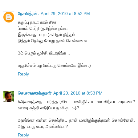
நேசமித்ரன்.
April 29, 2010 at 8:52 PM
கறுப்பு நாடா கால் சீசா
ப்ளாக் பெர்ரி (தமிழ்ல்ல நல்லா
இருக்காது பா.ரா.)சகிதம் நித்தம்
நித்தம் நெல்லு சோறு தான் சென்னைல ..
ம்ம் பெரும் மூச்சி விடாதீங்க ..
எலுமிச்சம் பழ மேட்டரு சொல்லவே இல்ல :)
Reply
செ.சரவணக்குமார்
April 29, 2010 at 8:53 PM
//அவசரத்தை பார்த்தா,விசா மணிஜிக்கா உமாவிற்கா சரவனா?
ஊரை சுத்தி எதிரிப்பா நமக்கு.. :-)//
அண்ணே என்ன சொல்றீக.. நான் மணிஜீக்குத்தான் சொன்னேன்.
அது யாரு உமா, அண்ணியா?
Reply