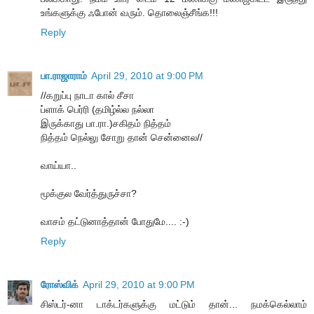
உங்களுக்கு ஃபோன் வரும். தொலைஞ்சீங்க!!!
Reply
பா.ராஜாராம்
April 29, 2010 at 9:00 PM
//கறுப்பு நாடா கால் சீசா
ப்ளாக் பெர்ரி (தமிழ்ல்ல நல்லா
இருக்காது பா.ரா.)சகிதம் நித்தம்
நித்தம் நெல்லு சோறு தான் சென்னைல//
வாய்யா..
மூக்குல வேர்த்துருச்சா?
வாசம் தட்டுனாத்தான் போதுமே.... :-)
Reply
ரோஸ்விக்
April 29, 2010 at 9:00 PM
சிஸ்டர்-னா டாக்டர்களுக்கு மட்டும் தான்... நமக்கெல்லாம்