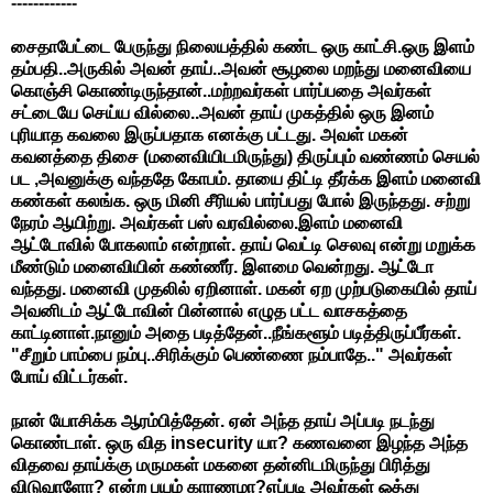
------------
சைதாபேட்டை பேருந்து நிலையத்தில் கண்ட ஒரு காட்சி.ஒரு இளம்
தம்பதி..அருகில் அவன் தாய்..அவன் சூழலை மறந்து மனைவியை
கொஞ்சி கொண்டிருந்தான்..மற்றவர்கள் பார்ப்பதை அவர்கள்
சட்டையே செய்ய வில்லை..அவன் தாய் முகத்தில் ஒரு இனம்
புரியாத கவலை இருப்பதாக எனக்கு பட்டது. அவள் மகன்
கவனத்தை திசை (மனைவியிடமிருந்து) திருப்பும் வண்ணம் செயல்
பட ,அவனுக்கு வந்ததே கோபம். தாயை திட்டி தீர்க்க இளம் மனைவி
கண்கள் கலங்க. ஒரு மினி சீரியல் பார்ப்பது போல் இருந்தது. சற்று
நேரம் ஆயிற்று. அவர்கள் பஸ் வரவில்லை.இளம் மனைவி
ஆட்டோவில் போகலாம் என்றாள். தாய் வெட்டி செலவு என்று மறுக்க
மீண்டும் மனைவியின் கண்ணீர். இளமை வென்றது. ஆட்டோ
வந்தது. மனைவி முதலில் ஏறினாள். மகன் ஏற முற்படுகையில் தாய்
அவனிடம் ஆட்டோவின் பின்னால் எழுத பட்ட வாசகத்தை
காட்டினாள்.நானும் அதை படித்தேன்..நீங்களூம் படித்திருப்பீர்கள்.
"சீறும் பாம்பை நம்பு..சிரிக்கும் பெண்ணை நம்பாதே.."
அவர்கள்
போய் விட்டர்கள்.
நான் யோசிக்க ஆரம்பித்தேன். ஏன் அந்த தாய் அப்படி நடந்து
கொண்டாள். ஒரு வித insecurity யா? கணவனை இழந்த அந்த
விதவை தாய்க்கு மருமகள் மகனை தன்னிடமிருந்து பிரித்து
விடுவாளோ? என்ற பயம் காரணமா?எப்படி அவர்கள் ஒத்து