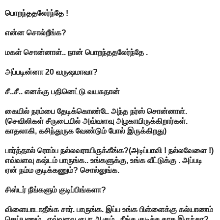
பொறந்ததலேர்ந்தே !
என்ன சொல்றீங்க?
மகள் சொன்னாள்.. நான் பொறந்ததலேர்ந்தே .
அப்படின்னா 20 வருஷமாவா?
சீ..சீ.. எனக்கு பதினெட்டு வயசுதான்
கையில் நரம்பை தேடிக்கொண்டே அந்த நர்ஸ் சொன்னாள்.
(செவிலிகள் சீருடையில் அவ்வளவு அழகாயிருக்கிறார்கள்.
காதலாகி, கசிந்துருக வேண்டும் போல் இருக்கிறது)
பார்த்தால் ரொம்ப நல்லவராயிருக்கீங்க?(அடிப்பாவி ! நல்லவேளை !)
எவ்வளவு கஷ்டம் பாருங்க.. உங்களுக்கு, உங்க வீட்டுக்கு . அப்படி
ஏன் நம்ம குடிக்கணும்? சொல்லுங்க.
சிஸ்டர் நீங்களும் குடிப்பிங்களா?
விளையாடாதீங்க சார். பாருங்க. இப்ப உங்க பிள்ளைக்கு கல்யாணம்
செய்யணும் . எவ்வளவு ரூபா ஆகும் . நீங்க குடிச்ச காசு இருந்தா?