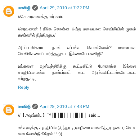
மணிஜி
April 29, 2010 at 7:22 PM
//செ.சரவணக்குமார் said...
//சரவணன் ! நீங்க சொன்ன அந்த மலையாள செவிலியின் முகம்
கண்ணில் நிற்கிறது.//
அடப்பாவிகளா.. நான் எப்பங்க சொன்னேன்? மலையாள
செவிலிகளைப் பார்த்ததுகூட இல்லையே மணிஜீ//
உங்களை ஆஸ்பத்திரிக்கு கூட்டிகிட்டு போனாங்க இல்லை
சவுதியில..உங்க நண்பர்கள் கூட அடிச்சுகிட்டாங்களே..கூட
வர்றதுக்கு
Reply
மணிஜி
April 29, 2010 at 7:43 PM
//【♫ஷங்கர்..】™║▌│█│║││█║▌║ said...
உங்களுக்கு சவூதியில் நிரந்தர குடியுரிமை வாங்கித்தர நண்பர் செ.ச
வை வேண்டுகிறேன்.!! :))