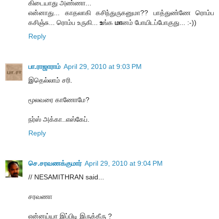
கிடையாது அண்ணா...
என்னாது... காதலாகி கசிந்துருகனுமா?? பாத்துண்ணே ரொம்ப
கசிஞ்சு... ரொம்ப உருகி...
உ
ங்க
மா
னம் போயிடப்போகுது... :-))
Reply
பா.ராஜாராம்
April 29, 2010 at 9:03 PM
இதெல்லாம் சரி.
மூலவரை காணோமே?
நர்ஸ் அக்கா..எஸ்கேப்.
Reply
செ.சரவணக்குமார்
April 29, 2010 at 9:04 PM
// NESAMITHRAN said...
சரவணா
என்னய்யா இப்பிடி இருக்கீரு ?