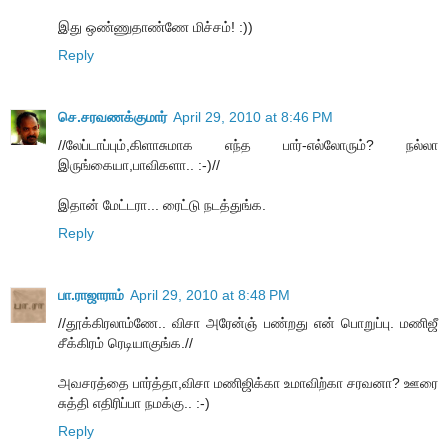
இது ஒண்ணுதாண்ணே மிச்சம்! :))
Reply
செ.சரவணக்குமார்
April 29, 2010 at 8:46 PM
//லேப்டாப்பும்,கிளாசுமாக எந்த பார்-எல்லோரும்? நல்லா
இருங்கையா,பாவிகளா.. :-)//
இதான் மேட்டரா... ரைட்டு நடத்துங்க.
Reply
பா.ராஜாராம்
April 29, 2010 at 8:48 PM
//தூக்கிரலாம்ணே.. விசா அரேன்ஞ் பண்றது என் பொறுப்பு. மணிஜீ
சீக்கிரம் ரெடியாகுங்க.//
அவசரத்தை பார்த்தா,விசா மணிஜிக்கா உமாவிற்கா சரவனா? ஊரை
சுத்தி எதிரிப்பா நமக்கு.. :-)
Reply