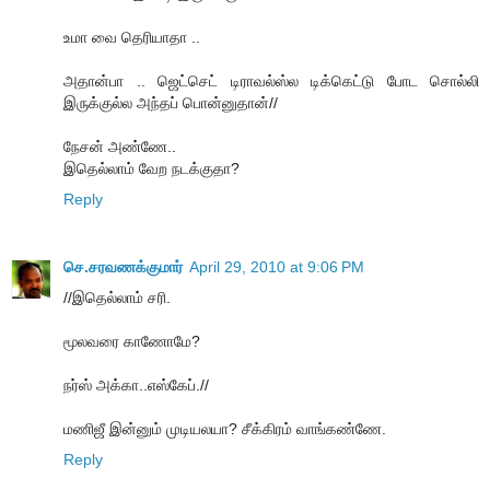
உமா வை தெரியாதா ..
அதான்பா .. ஜெட்செட் டிராவல்ஸ்ல டிக்கெட்டு போட சொல்லி
இருக்குல்ல அந்தப் பொன்னுதான்//
நேசன் அண்ணே..
இதெல்லாம் வேற நடக்குதா?
Reply
செ.சரவணக்குமார்
April 29, 2010 at 9:06 PM
//இதெல்லாம் சரி.
மூலவரை காணோமே?
நர்ஸ் அக்கா..எஸ்கேப்.//
மணிஜீ இன்னும் முடியலயா? சீக்கிரம் வாங்கண்ணே.
Reply