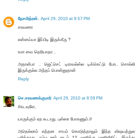
நேசமித்ரன்.
April 29, 2010 at 8:57 PM
சரவணா
என்னய்யா இப்பிடி இருக்கீரு ?
உமா வை தெரியாதா ..
அதான்பா .. ஜெட்செட் டிராவல்ஸ்ல டிக்கெட்டு போட சொல்லி
இருக்குல்ல அந்தப் பொன்னுதான்
Reply
செ.சரவணக்குமார்
April 29, 2010 at 8:59 PM
//கடவுளே,
யாருக்கும் ஏற கூடாது. புஸ்ஸா போகணும்.//
அதெல்லாம் எத்தன சாபம் கொடுத்தாலும் இந்த விஷயத்துல
பலிக்காது. நம்ம ஊர் டைம் 12 மணிக்கு மணிஜீகிட்ட இருந்து