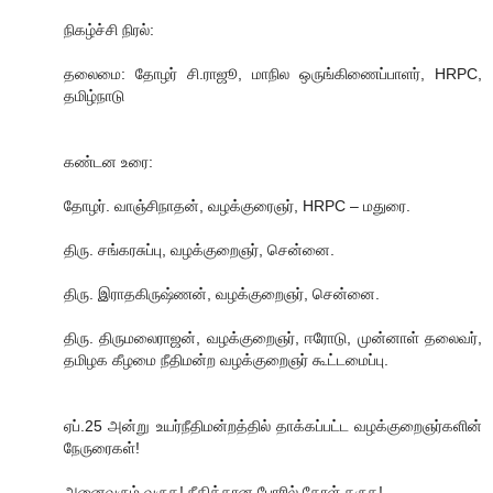
நிகழ்ச்சி நிரல்:
தலைமை: தோழர் சி.ராஜூ, மாநில ஒருங்கிணைப்பாளர், HRPC,
தமிழ்நாடு
கண்டன உரை:
தோழர். வாஞ்சிநாதன், வழக்குரைஞர், HRPC – மதுரை.
திரு. சங்கரசுப்பு, வழக்குறைஞர், சென்னை.
திரு. இராதகிருஷ்ணன், வழக்குறைஞர், சென்னை.
திரு. திருமலைராஜன், வழக்குறைஞர், ஈரோடு, முன்னாள் தலைவர்,
தமிழக கீழமை நீதிமன்ற வழக்குறைஞர் கூட்டமைப்பு.
ஏப்.25 அன்று உயர்நீதிமன்றத்தில் தாக்கப்பட்ட வழக்குறைஞர்களின்
நேருரைகள்!
அனைவரும் வருக! நீதிக்கான போரில் தோள் தருக!