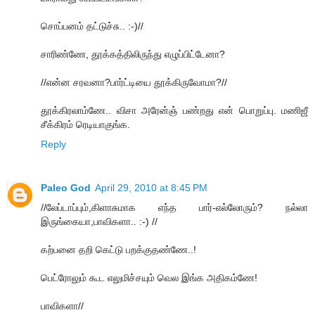
சொப்பனம் தட்டுச்சு.. :-)//
சாரிண்ணே, தூக்கத்திலிருந்து எழுப்பிட்டேனா?
//என்ன சரவனா?பார்ட்டியை தூக்கிருவோமா?//
தூக்கிரலாம்ணே.. விசா அரேன்ஞ் பண்றது என் பொறுப்பு. மணிஜீ
சீக்கிரம் ரெடியாகுங்க.
Reply
Paleo God
April 29, 2010 at 8:45 PM
//லேப்டாப்பும்,கிளாசுமாக எந்த பார்-எல்லோரும்? நல்லா
இருங்கையா,பாவிகளா.. :-) //
கற்பனை தறி கெட்டு பறக்குதண்ணே..!
பெட்ரோலும் கூட எலுமிச்சயும் வெல இங்க அதிகம்ணே!
பாவிகளா//