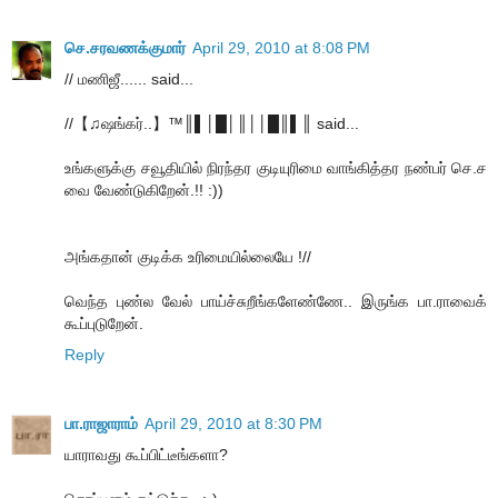
செ.சரவணக்குமார்
April 29, 2010 at 8:08 PM
// மணிஜீ...... said...
//【♫ஷங்கர்..】™║▌│█│║││█║▌║ said...
உங்களுக்கு சவூதியில் நிரந்தர குடியுரிமை வாங்கித்தர நண்பர் செ.ச
வை வேண்டுகிறேன்.!! :))
அங்கதான் குடிக்க உரிமையில்லையே !//
வெந்த புண்ல வேல் பாய்ச்சுறீங்களேண்ணே.. இருங்க பா.ராவைக்
கூப்புடுறேன்.
Reply
பா.ராஜாராம்
April 29, 2010 at 8:30 PM
யாராவது கூப்பிட்டீங்களா?