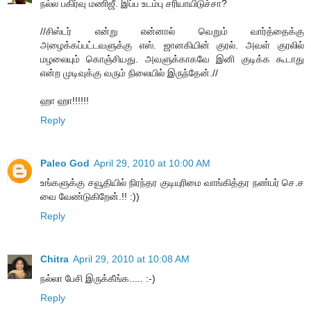
நல்ல பகிர்வு மணிஜீ. இப்ப உடம்பு சரியாயிடுச்சா?
//சிஸ்டர் என்று என்னால் வெறும் வார்த்தைக்கு
அழைக்கப்பட்டவளுக்கு எஸ். ஜானகியின் குரல். அவள் குரலில்
மழலையும் கொஞ்சியது. அவளுக்காகவே இனி குடிக்க கூடாது
என்ற முடிவுக்கு வரும் நிலையில் இருந்தேன்.//
ஹா ஹா!!!!!!
Reply
Paleo God
April 29, 2010 at 10:00 AM
உங்களுக்கு சவூதியில் நிரந்தர குடியுரிமை வாங்கித்தர நண்பர் செ.ச
வை வேண்டுகிறேன்.!! :))
Reply
Chitra
April 29, 2010 at 10:08 AM
நல்லா பேசி இருக்கீங்க..... :-)
Reply