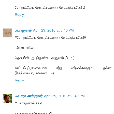
சேர நாட்டோட சேராதீங்கன்னா கேட்டாத்தானே! :)
Reply
பா.ராஜாராம்
April 29, 2010 at 8:40 PM
//சேர நாட்டோட சேராதீங்கன்னா கேட்டாத்தானே!//
பல்லவ மன்னா,
தொடங்கியது நீர்தானே...அனுபவியும்.. :-)
லேப்டாப்பும்,கிளாசுமாக எந்த பார்-எல்லோரும்? நல்லா
இருங்கையா,பாவிகளா.. :-)
Reply
செ.சரவணக்குமார்
April 29, 2010 at 8:40 PM
// பா.ராஜாராம் said...
யாராவது கூப்பிட்டீங்களா?