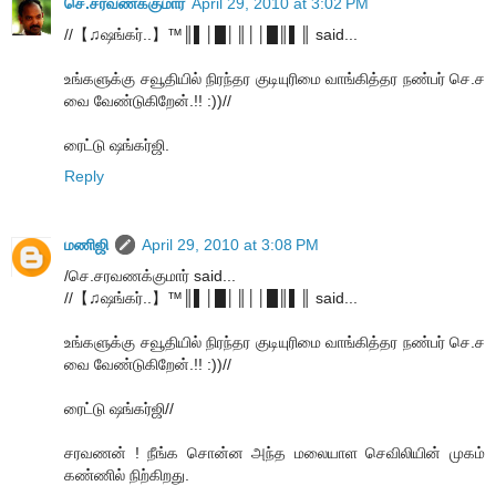
செ.சரவணக்குமார்
April 29, 2010 at 3:02 PM
//【♫ஷங்கர்..】™║▌│█│║││█║▌║ said...
உங்களுக்கு சவூதியில் நிரந்தர குடியுரிமை வாங்கித்தர நண்பர் செ.ச
வை வேண்டுகிறேன்.!! :))//
ரைட்டு ஷங்கர்ஜி.
Reply
மணிஜி
April 29, 2010 at 3:08 PM
/செ.சரவணக்குமார் said...
//【♫ஷங்கர்..】™║▌│█│║││█║▌║ said...
உங்களுக்கு சவூதியில் நிரந்தர குடியுரிமை வாங்கித்தர நண்பர் செ.ச
வை வேண்டுகிறேன்.!! :))//
ரைட்டு ஷங்கர்ஜி//
சரவணன் ! நீங்க சொன்ன அந்த மலையாள செவிலியின் முகம்
கண்ணில் நிற்கிறது.