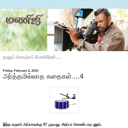
நானும் கொஞ்சம் பேசுகிறேன்.....
Friday, February 5, 2010
அர்த்தமில்லாத கதைகள்....4
இந்த வருசம் அய்யாவுக்கு 87 முடியுது. சிறப்பா கொண்டாடிடணும்.