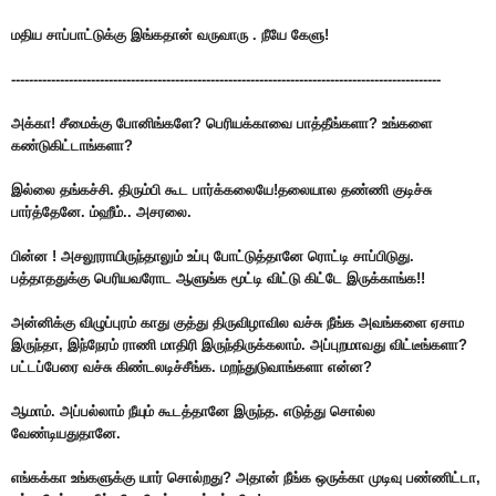
மதிய சாப்பாட்டுக்கு இங்கதான் வருவாரு . நீயே கேளு!
-------------------------------------------------------------------------------------------------
அக்கா! சீமைக்கு போனிங்களே? பெரியக்காவை பாத்தீங்களா? உங்களை
கண்டுகிட்டாங்களா?
இல்லை தங்கச்சி. திரும்பி கூட பார்க்கலையே!தலையால தண்ணி குடிச்சு
பார்த்தேனே. ம்ஹீம்.. அசரலை.
பின்ன ! அசலூராயிருந்தாலும் உப்பு போட்டுத்தானே ரொட்டி சாப்பிடுது.
பத்தாததுக்கு பெரியவரோட ஆளுங்க மூட்டி விட்டு கிட்டே இருக்காங்க!!
அன்னிக்கு விழுப்புரம் காது குத்து திருவிழாவில வச்சு நீங்க அவங்களை ஏசாம
இருந்தா, இந்நேரம் ராணி மாதிரி இருந்திருக்கலாம். அப்புறமாவது விட்டீங்களா?
பட்டப்பேரை வச்சு கிண்டலடிச்சீங்க. மறந்துடுவாங்களா என்ன?
ஆமாம். அப்பல்லாம் நீயும் கூடத்தானே இருந்த. எடுத்து சொல்ல
வேண்டியதுதானே.
எங்கக்கா உங்களுக்கு யார் சொல்றது? அதான் நீங்க ஒருக்கா முடிவு பண்ணிட்டா,