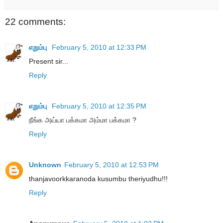
22 comments:
எறும்பு
February 5, 2010 at 12:33 PM
Present sir...
Reply
எறும்பு
February 5, 2010 at 12:35 PM
நீங்க அய்யா பக்கமா அம்மா பக்கமா ?
Reply
Unknown
February 5, 2010 at 12:53 PM
thanjavoorkkaranoda kusumbu theriyudhu!!!
Reply