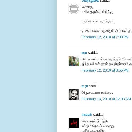
அகநாழிகை
said...
மணிஜி,
கவிதை நல்லாயிருக்கு.
//தலையனைகளுக்கும்//
‘தலையணைகளுக்கும்‘ அப்படின்னு ம
February 12, 2010 at 7:33 PM
மரா
said...
//மெளனம் என்னைதுரத்திக் கொண்ட
இந்த வரிகள் தான் தல நிதர்சனம்.க
February 12, 2010 at 8:55 PM
க ரா
said...
அருமையான கவிதை.
February 13, 2010 at 12:03 AM
கலகன்
said...
//அடிபடும் இடத்தில்
மட்டும் நொடிப் பொழுது
வலியை காட்டும்