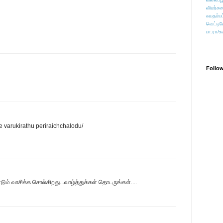
விமர்சன
சுயதம்ப
வெட்டிவ
பா.ரா/உ
Follo
 varukirathu periraichchalodu/
் வாசிக்க சொல்கிறது...வாழ்த்துக்கள் தொடருங்கள்....