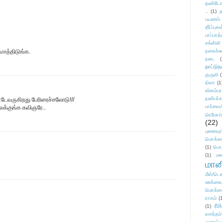
தண்டோரா
..
(1)
த
பயணம்
தீர்ப்பு
பாப்பாத்
சங்கிலி
ாத்திடுங்க.
நகைச்ச
நடை
(
நாட்டுந
குருவி
நிலா
(1
விளம்பர
நண்பர்க
ேவருகிறது பேரிரைச்சலோடு!//
பார்வை/
லக்குங்க கவிஞரே..
ரெமோ/க
(22)
புனைவ
மொக்க
(1)
பொ
(1)
மன
மானி
மீள்/டெஸ
ஊக்கை
மொக்க
ராகம்
(
ரீம
(1)
வசந்தம்
வலைப்பூ