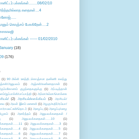
மானிட்டர் பக்கங்கள்.........08/02/10
அர்த்தமில்லாத கதைகள்....4
மனோஜ்......
நானும் கொஞ்சம் பேசுகிறேன்.....2
சைகாலஜி
மானிட்டர் பக்கங்கள் ------ 01/02/2010
January
(18)
09
(176)
s
ு
(1)
90 மில்லி ஊத்தி..கொஞ்சமா தண்ணி கலந்து
ஞ்சலி/அனுபவம்
(1)
அஞ்சலி/கண்ணதாசன்
(1)
/கும்பகோணம் குழந்தைகளுக்கு
(1)
அப்படித்தான்
ளம்/துப்பாக்கி/பாப்பாத்தி
(1)
அம்மா/சும்மா/மொக்கை
சியல்/
(2)
அரசியல்/எளக்கியம்
(2)
அரசியல்/
ுவை
(1)
அவள் இளம் மனைவி
(1)
அழகு/கதிர்/ரம்யா/
லா/ராமலட்சுமி/தொடர்
(1)
அழைப்பு
(1)
அழைப்பு/மழை
ிமுகம்
(1)
அனர்த்தம்
(1)
அனுபவக்கதைகள் /
ு
(1)
அனுபவக்கதைகள்......10
(1)
்கதைகள்......11
(1)
அனுபவக்கதைகள்......3
(1)
்கதைகள்......4
(1)
அனுபவக்கதைகள்......5
(1)
்கதைகள்......6
(1)
அனுபவக்கதைகள்......7
(1)
்கதைகள்......8
(1)
அனுபவக்கதைகள்......9
(1)