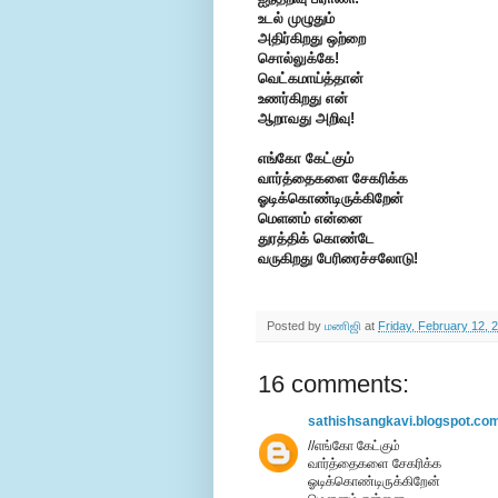
உடல் முழுதும்
அதிர்கிறது ஒற்றை
சொல்லுக்கே!
வெட்கமாய்த்தான்
உணர்கிறது என்
ஆறாவது அறிவு!
எங்கோ கேட்கும்
வார்த்தைகளை சேகரிக்க
ஓடிக்கொண்டிருக்கிறேன்
மெளனம் என்னை
துரத்திக் கொண்டே
வருகிறது பேரிரைச்சலோடு!
Posted by
மணிஜி
at
Friday, February 12, 
16 comments:
sathishsangkavi.blogspot.co
//எங்கோ கேட்கும்
வார்த்தைகளை சேகரிக்க
ஓடிக்கொண்டிருக்கிறேன்