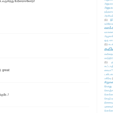
வருகிறது பேரிரைச்சலோடு!
அனுபவக
அனுபவ
நந்தலால
அரசியல
(1)
இட
உயிரோ
எளக்க
வாசனை/க
அழுகாச
ஒரு வா
(1)
கடன
கவ
கவிதைய
காந்தி/
(1)
க
கூட்டா
). great
கையா?
டண்டன
பகிர்வு
(
சிறுக
பொது
கொஞ்ச
ிஞரே..!
மொக்க
செருப்ப
நினைவு
புனைவு
மொக்க