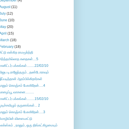
September
(4)
August
(11)
July
(12)
June
(10)
May
(20)
April
(15)
March
(18)
February
(18)
சிட்டு என்கிற ராமமூர்த்தி
அர்த்தமில்லாத கதைகள்....5
மானிட்டர் பக்கங்கள்.........22/02/10
விஜய டி.ராஜேந்தரும்...தண்டோராவும்
இப்படித்தான் ஆரம்பிக்கிறார்கள்
நானும் கொஞ்சம் பேசுகிறேன்.....4
வாழைப்பூ வாசனை..........
மானிட்டர் பக்கங்கள்.........15/02/10
முடிச்சவிழும் தருணங்கள்... 2
நானும் கொஞ்சம் பேசுகிறேன்.....3
மொழியின் விளையாட்டு
உலக்ஸ்சும் , நானும், ஒரு திங்கட்கிழமையும்