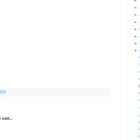
►
►
►
►
►
►
►
▼
2010
m
said...