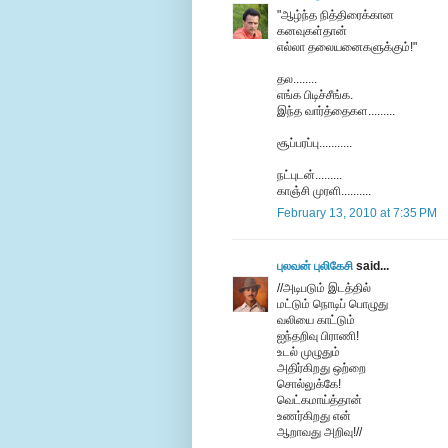
"ஆழ்ந்த நித்திரைக்கான
கனவுகள்தான்
எல்லா தலையனைகளுக்கும்!"
தல........
எங்க பிடிச்சீங்க.
இந்த வார்த்தைகள.........
சூப்பரப்பு...........
நட்புடன்.........
காஞ்சி முரளி..........
February 13, 2010 at 7:35 PM
புலவன் புலிகேசி
said...
//அடிபடும் இடத்தில்
மட்டும் நொடிப் பொழுது
வலியை காட்டும்
ஐந்தறிவு பிராணி!
உடல் முழுதும்
அதிர்கிறது ஒற்றை
சொல்லுக்கே!
வெட்கமாய்த்தான்
உணர்கிறது என்
ஆறாவது அறிவு!//