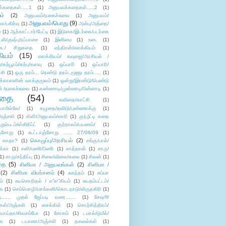
்கதைகள்.....1
(1)
அனுபவக்கதைகள்.....2
(1)
ம்
(2)
அனுபவம்/நகைச்சுவை
(1)
அனுபவம்/
அனுபவம்/பொது
(9)
ா/பகிர்வு
(1)
அன்பு/அத்தை/
்
(1)
ஆற்காட்டார்/பேட்டி
(1)
இடுகை/இடர்கை/படர்கை
்லி/குஷ்பு/நப்பாசை
(1)
இனிமை
(1)
உடை
(1)
டை/ சிறுகதை
(1)
எந்திரன்/எளக்கியம்
(1)
ியம்
(15)
எளக்கியம்/ கவுஜை/அரசியல் /
ற்பூரம்/கற்பு/களவு
(1)
ஒப்பாரி
(1)
ஒப்பாரி/
்சி
(1)
ஒரு தரம்... ரெண்டு தரம்..மூணு தரம்.....
(1)
க்காளனின் வாக்குமூலம்
(1)
ஒன்று/இரண்டு/பெண்டு
் /நகைச்சுவை
(1)
கண்ணாடி/முன்னாடி/பின்னாடி
(1)
ிதை
(54)
கவிதை/காட்சி
(1)
ாமில்லே/
(1)
கழுதை/தவிடு/புண்ணாக்கு
(1)
அஞ்சலி
(1)
கிளி/அனுபவம்/லாரி
(1)
கு(பு)ட்டி கதை
ுறும்படம்/ஸ்கிரிப்ட்
(1)
குற்றாலம்/பயணம்/
(1)
ஞ்சோறு
(1)
கூட்டாஞ்சோறு ...... 27/06/09
(1)
கொழுப்பு/அரசியல்
(2)
 காதா?
(1)
சங்கு/பால்/
க்கா
(1)
சனி/மணி/பிணி
(1)
சாத்தான்
(1)
சாரு/
1)
சாரு/சந்திப்பு
(1)
சிலை/விலை/கலை
(1)
சிவன்
(1)
தை
(5)
சினிமா / அனுபவங்கள்
(2)
சினிமா /
(2)
சினிமா விமர்சனம்
(4)
சுகந்தம்
(1)
சும்மா
ம்
(1)
சுயசொறிதல் / எ”ள”கியம்
(1)
சுயதம்பட்டம்/
ை
(1)
செம்மொழி/மாங்கனி/கொடநாடு/விருதகிரி
(1)
டி...... முதல் ஜேப்படி வரை.......
(1)
சேஷூ/
கள்/அஞ்சலி
(1)
சைக்கிள்
(1)
சொற்சித்திரம்/
/வாய்தா/சிவசம்போ
(1)
சோகம்
(1)
டமால்/டுமீல்/
ை
(1)
டயானா/அஞ்சலி
(1)
தகவல்கள்
(1)