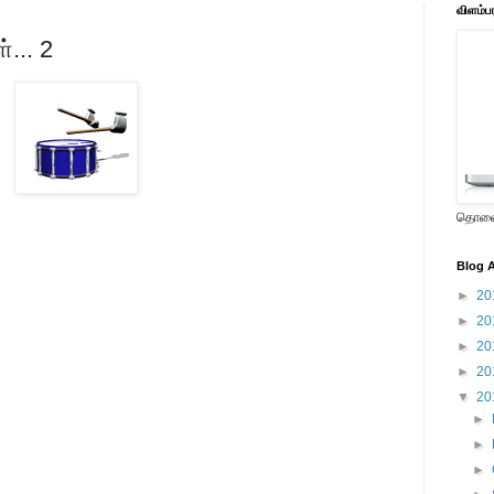
விளம்ப
்... 2
தொலைக
Blog A
►
20
►
20
►
20
►
20
▼
20
►
►
►