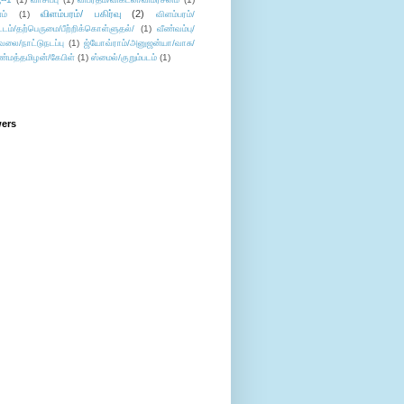
விளம்பரம்/ பகிர்வு
(2)
ம்
(1)
விளம்பரம்/
ட்டம்/தற்பெருமை/பீற்றிக்கொள்ளுதல்/
(1)
வீண்வம்பு/
ேலை/நாட்டுநடப்பு
(1)
ஜ்யோவ்ராம்/அனுஜன்யா/வாசு/
ண்மத்தமிழன்/கேபிள்
(1)
ஸ்மைல்/குறும்படம்
(1)
wers