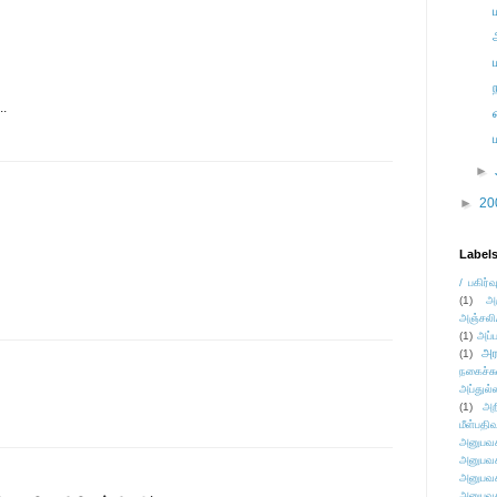
..
►
►
20
Label
/ பகிர்வ
(1)
அ
அஞ்சலி
(1)
அப்ப
அர
(1)
நகைச்ச
அப்துல்
(1)
அற
மீள்பதிவ
அனுபவக
அனுபவக
அனுபவக
அனுபவக