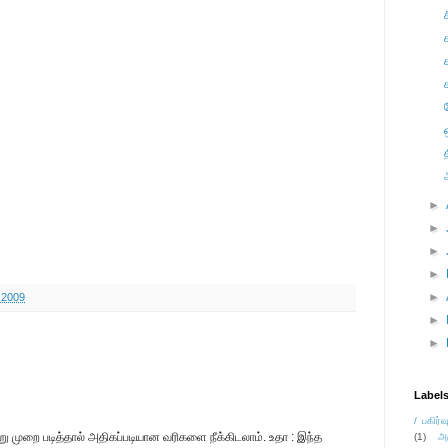
►
►
►
►
►
 2009
►
►
Label
/ பகிர்வ
 முறை படித்தால் அதிகப்படியான வரிகளை நீக்கிடலாம். உதா : இந்த
(1)
அ