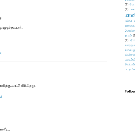
(1)
பொ
(1)
மன
மானி
ு.
மீள்/டெஸ
ஊக்கை
ு முடித்தவுடன்.
மொக்க
ராகம்
(
ரீம
(1)
வசந்தம்
வலைப்பூ
M
விமர்சன
சுயதம்ப
வெட்டிவ
பா.ரா/உ
ிற்கு காட்சி விரிகிறது.
Follo
PM
ணீர்...