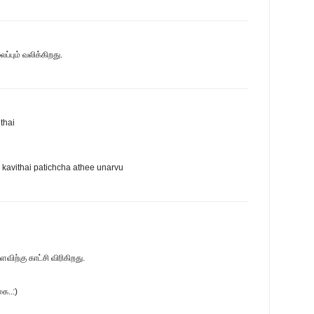
பும் வலிக்கிறது.
ithai
 kavithai patichcha athee unarvu
விற்கு காட்சி விரிகிறது.
ை..:)