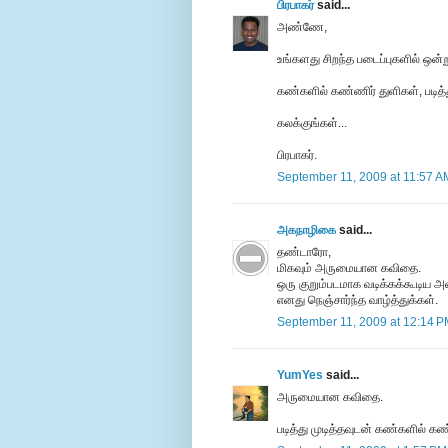
பிரபாகர்
said...
அண்ணே,
உங்களது சிறந்த படைப்புகளில் ஒன்ற
கண்களில் கண்ணிர் துளிகள், படித்த
கலக்குங்கள்...
பிரபாகர்.
September 11, 2009 at 11:57 A
அகநாழிகை
said...
தண்டாரோ,
மிகவும் அருமையான கவிதை.
ஒரு குறும்படமாக வடிக்கக்கூடிய அளவ
எனது நெஞ்சார்ந்த வாழ்த்துக்கள்.
September 11, 2009 at 12:14 
YumYes
said...
அருமையான கவிதை.
படித்து முடித்தவுடன் கண்களில் கண்