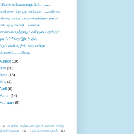
சிறிய இடைவேளைக்குப் பின்.............
சுற்றி வளைத்து ஒரு சந்தேகம்........கவிதை
கவிதை பலாப்பட்டறை----பதிவர்கள் கும்மி
சாமி..ஒரு சங்கதி.....கவிதை
கோணலாயிருந்தாலும் என்னுடையதாக்கும்....
ஒரு A 2 Z தொ(இ)டர்பதிவு........
திருப்பள்ளி எழுச்சி...ஜெயலலிதா
அய்யனார்......கவிதை
August
(19)
July
(20)
June
(15)
May
(4)
April
(6)
March
(14)
February
(9)
s
ு
(1)
90 மில்லி ஊத்தி..கொஞ்சமா தண்ணி கலந்து
ஞ்சலி/அனுபவம்
(1)
அஞ்சலி/கண்ணதாசன்
(1)