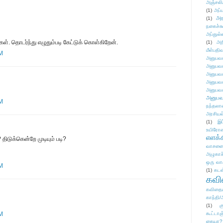
அஞ்சலி
(1)
அப்ப
அர
(1)
நகைச்ச
அப்துல்
ைகள். தொடர்ந்து எழுதும்படி கேட்டுக் கொள்கிறேன்.
(1)
அற
மீள்பதிவ
AM
அனுபவக
அனுபவக
அனுபவக
அனுபவக
அனுபவக
அனுபவ
AM
நந்தலால
அரசியல
(1)
இட
உயிரோ
எளக்க
திடுக்கென்றே முடியும் படி?
வாசனை/க
அழுகாச
ஒரு வா
AM
(1)
கடன
கவ
கவிதைய
காந்தி/
(1)
க
AM
கூட்டா
கையா?