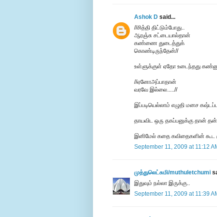
Ashok D
said...
//சித்தி திட்டும்போது..
ஆரஞ்சு சட்டையால்தான்
கண்ணை துடைத்துக்
கொண்டிருந்தேன்//
உள்ளுக்குள் ஏதோ உடைந்தது கண்ணுக
//ஏனோஅப்பாதான்
வரவே இல்லை.....//
இப்படியெல்லாம் எழுதி மனச கஷ்டப
தாயவிட ஒரு தகப்பனுக்கு தான் தன்
இனிமேல் கதை கவிதைகளின் கூட க
September 11, 2009 at 11:12 A
முத்துலெட்சுமி/muthuletchumi
sa
இதுவும் நல்லா இருக்கு..
September 11, 2009 at 11:39 A