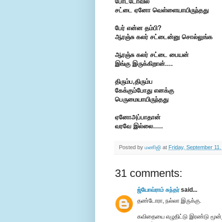
போட்டோவில்
சட்டை ஏனோ வெள்ளையாயிருந்தது
பேர் என்ன தம்பி?
ஆரஞ்சு கலர் சட்டைன்னு சொல்லுங்க
ஆரஞ்சு கலர் சட்டை பையன்
இங்கு இருக்கிறான்....
திரும்ப,திரும்ப
கேக்கும்போது எனக்கு
பெருமையாயிருந்தது
ஏனோஅப்பாதான்
வரவே இல்லை.....
Posted by
மணிஜி
at
Friday, September 11,
31 comments:
ஜ்யோவ்ராம் சுந்தர்
said...
தண்டோரா, நல்லா இருக்கு.
கவிதையை எழுதிட்டு இரண்டு மூன்று