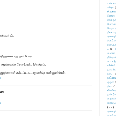
டண்டன
பகிர்வு
(
சிறுக
பொது
கொஞ்ச
மொக்க
செருப்ப
நினைவு
்குள் நீர்.
புனைவு
மொக்க
தண்டோரா
..
(1)
த
பயணம்
்படுத்தக்கூடாது தண்டோரா.
தீர்ப்பு
பாப்பாத்
 குழந்தைங்க மேல பேரன்பு இருக்கும்.
சங்கிலி
நகைச்ச
ுழந்தைகள் கஷ்டப்படகூடாது என்றே எண்ணுகிறேன்.
நடை
(
நாட்டுந
M
குருவி
நிலா
(1
விளம்பர
id...
நண்பர்க
பார்வை/
ரெமோ/க
M
(22)
புனைவ
மொக்க