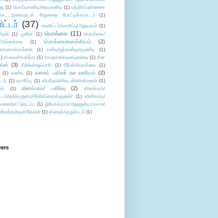
து
(1)
பொய்யாண்டி/நையாண்டி
(1)
மந்திரப்புன்னகை
சு.....(உரையாடல் சிறுகதை போட்டிக்காக...)
(1)
ட்டர்
(37)
மானிட்டர்/வாசிப்பு/அனுபவம்
(1)
மொக்கை
(11)
்டிங்
(1)
முகில்
(1)
மொக்கை/
மொக்கை/எளக்கியம்
(2)
/அல்லக்கை
(1)
ை/மகாமொக்கை
(1)
ரண்டி/ஜர்கண்டி/ஏமூண்டி
(1)
1)
ராகவன்/பகிர்வு
(1)
ராமதாசு/ரவுசு/புனைவு
(1)
ரீமா
ிக்ஸ்
(3)
ரீமிக்ஸ்/ஒப்பாரி
(1)
ரீமேக்/மொக்கை
(1)
வலைப் பதிவர் நல வாரியம்
(2)
(1)
வண்டி
(1)
--1
(1)
வாசிப்பு
(1)
விபரீதம்/விகடன்/விமர்சனம்
(1)
விளம்பரம்/ பகிர்வு
(2)
ம்
(1)
விளம்பரம்/
ட்டம்/தற்பெருமை/பீற்றிக்கொள்ளுதல்/
(1)
வீண்வம்பு/
ேலை/நாட்டுநடப்பு
(1)
ஜ்யோவ்ராம்/அனுஜன்யா/வாசு/
ண்மத்தமிழன்/கேபிள்
(1)
ஸ்மைல்/குறும்படம்
(1)
wers