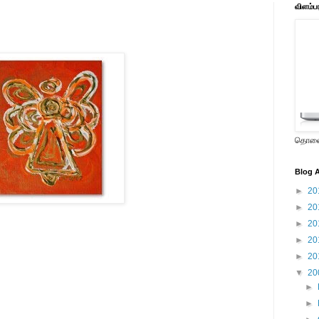
விளம்ப
தொலைக
Blog A
►
20
►
20
►
20
►
20
►
20
▼
20
►
►