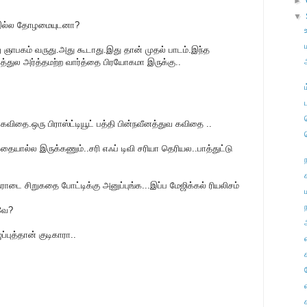
►
▼
?இல்ல தோழமையுடனா?
ு ஞாபகம் வருது.அது கூடாது.இது தான் முதல் பாடம்.இந்த
த்துல அர்த்தமற்ற வார்த்தை பிரயோகமா இருக்கு..
சனகவிதை.ஒரு பிராஸ்ட்டியூட் பத்தி பின்நவீனத்துவ கவிதை ..
யால்ல இருக்கணும்..சரி எஃப் டிவி சரியா தெரியல..பாத்துட்டு
ை சிறுகதை போட்டிக்கு அனுப்புங்க...இப்ப மேஜிக்கல் ரியலிசம்
ந
வே?
்புத்தான் குடிகாரா..