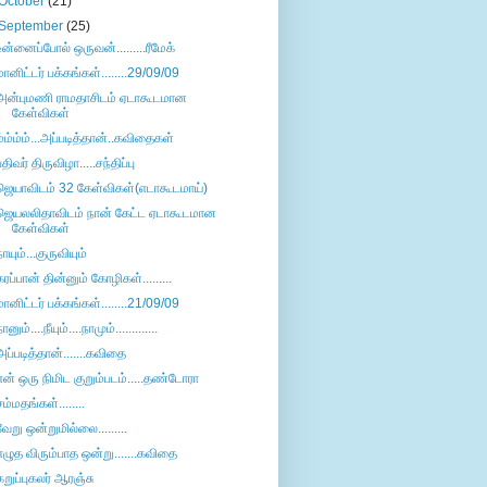
October
(21)
September
(25)
உன்னைப்போல் ஒருவன்.........ரீமேக்
மானிட்டர் பக்கங்கள்........29/09/09
அன்புமணி ராமதாசிடம் ஏடாகூடமான
கேள்விகள்
ம்ம்ம்ம்...அப்படித்தான்..கவிதைகள்
பதிவர் திருவிழா.....சந்திப்பு
ஜெயாவிடம் 32 கேள்விகள்(எடாகூடமாய்)
ஜெயலலிதாவிடம் நான் கேட்ட ஏடாகூடமான
கேள்விகள்
நாயும்...குருவியும்
கரப்பான் தின்னும் கோழிகள்.........
மானிட்டர் பக்கங்கள்........21/09/09
ானும்....நீயும்....நாமும்.............
அப்படித்தான்.......கவிதை
என் ஒரு நிமிட குறும்படம்.....தண்டோரா
சம்மதங்கள்........
வேறு ஒன்றுமில்லை.........
எழுத விரும்பாத ஒன்று.......கவிதை
கறுப்புகலர் ஆரஞ்சு