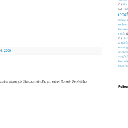
(1)
பொ
(1)
மன
மானி
மீள்/டெஸ
ஊக்கை
மொக்க
ராகம்
(
ரீம
(1)
வசந்தம்
வலைப்பூ
08, 2009
விமர்சன
சுயதம்ப
வெட்டிவ
பா.ரா/உ
்க எல்லாரும் அடையாளம் புரியுது.. சும்மா பேரைச் சொல்லியே
Follo