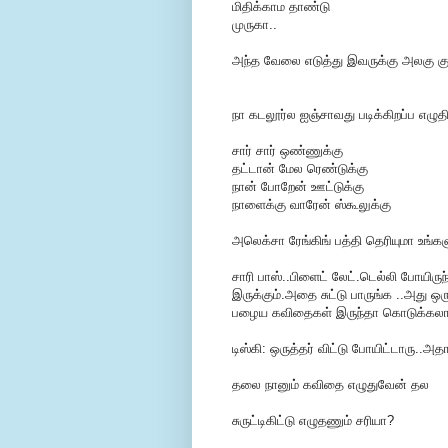
மிதிக்காம தாண்டு
முருகா..
அந்த வேலை எடுத்து இவருக்கு அலகு குத்
நா கடலூர்ல ஐஞ்சாவது படிக்கிறப்ப எழு
சார் சார் ஒண்ணுக்கு
தட்டான் மேல ரெண்டுக்கு
நான் போறேன் ஊட்டுக்கு
நாளைக்கு வாரேன் ஸ்கூலுக்கு
அலெக்சா ரேங்கிங் பத்தி தெரியுமா உங்கள
சாரி பாஸ்..பிளைட் லேட்.டெல்லி போயிரு
இருக்கும்.அதை சுட்டு பாருங்க ..அது ஒர
பழைய கவிதைகள் இருந்தா கொடுக்கலாம்
டிஸ்கி: ஒருத்தர் விட்டு போயிட்டாரு..அதா
தலை நானும் கவிதை எழுதுவேன் தல
சுருட்டிகிட்டு எழுதணும் சரியா?