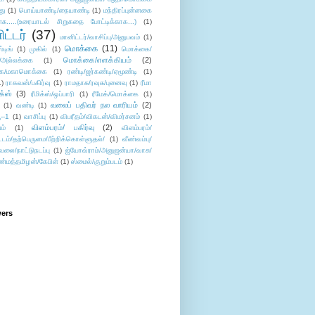
து
(1)
பொய்யாண்டி/நையாண்டி
(1)
மந்திரப்புன்னகை
சு.....(உரையாடல் சிறுகதை போட்டிக்காக...)
(1)
ட்டர்
(37)
மானிட்டர்/வாசிப்பு/அனுபவம்
(1)
மொக்கை
(11)
்டிங்
(1)
முகில்
(1)
மொக்கை/
மொக்கை/எளக்கியம்
(2)
/அல்லக்கை
(1)
ை/மகாமொக்கை
(1)
ரண்டி/ஜர்கண்டி/ஏமூண்டி
(1)
1)
ராகவன்/பகிர்வு
(1)
ராமதாசு/ரவுசு/புனைவு
(1)
ரீமா
ிக்ஸ்
(3)
ரீமிக்ஸ்/ஒப்பாரி
(1)
ரீமேக்/மொக்கை
(1)
வலைப் பதிவர் நல வாரியம்
(2)
(1)
வண்டி
(1)
--1
(1)
வாசிப்பு
(1)
விபரீதம்/விகடன்/விமர்சனம்
(1)
விளம்பரம்/ பகிர்வு
(2)
ம்
(1)
விளம்பரம்/
ட்டம்/தற்பெருமை/பீற்றிக்கொள்ளுதல்/
(1)
வீண்வம்பு/
ேலை/நாட்டுநடப்பு
(1)
ஜ்யோவ்ராம்/அனுஜன்யா/வாசு/
ண்மத்தமிழன்/கேபிள்
(1)
ஸ்மைல்/குறும்படம்
(1)
wers