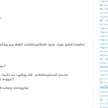
அஞ்சலி
(1)
அப்ப
அர
(1)
நகைச்ச
அப்துல்
?
(1)
அற
மீள்பதிவ
அனுபவக
அனுபவக
அனுபவக
அனுபவக
அனுபவக
ன்லேர்ந்து ஒரு மிஷின் வாங்கியிருக்கேன்.ஆனா அதுல ஒன்லி ஹைக்கூ
அனுபவ
நந்தலால
அரசியல
(1)
இட
உயிரோ
்ணே?
எளக்க
வாசனை/க
் அடிக்க கூடாதுன்னு ஸ்டே வாங்கியிருக்கான்.லாயரை
அழுகாச
ஒரு வா
ை காணும்?
(1)
கடன
கவ
..சரி கவிதை சொல்லுங்க
கவிதைய
காந்தி/
(1)
க
கூட்டா
கையா?