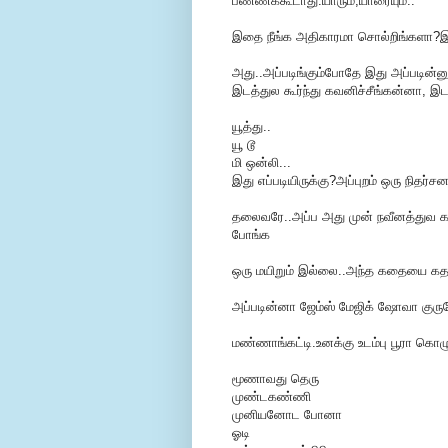
பண்ணக்கூடாது.யாரும்,யாரையும்..
இதை நீங்க அதிகாரமா சொல்றிங்களா
அது..அப்படிங்கும்போதே இது அப்படின்ன
இடத்துல கூர்ந்து கவனிச்சீங்கன்னா, இட
யூத்து..
யூ டூ
மி ஒன்லி...
இது எப்படியிருக்கு?அப்புறம் ஒரு நிதர்
தலைவரே..அப்ப அது முன் நவீனத்துவ கதை
போங்க
ஒரு மயிறும் இல்லை..அந்த கதையை கதராட
அப்படின்னா ஜேம்ஸ் மேஜிக் ஷோவா குரு
மண்ணாங்கட்டி.உனக்கு உடம்பு பூரா கொழுப
மூணாவது தெரு
முண்டகண்ணி
முனியனோட போனா
ஓடி