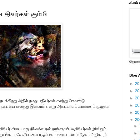
விளம்ப
பதிவர்கள் கும்மி
தொலைக
Blog A
►
20
►
20
►
20
நடக்கிறது.அதில் நமது பதிவர்கள் கலந்து கொண்டு
►
20
ழி,நடையை வைத்து இன்னார் என்று அடையாளம் காணலாம்.முழுக்க
►
20
▼
20
►
சிரியர் கிடையாது.நீங்களே,ஏன் நாமேதான் ஆசிரியர்கள்.இன்னும்
►
தயங்காம,வெளிப்படையா,ஓப்பனா உரையாடலாம்.ஆனா அதிகாரம்