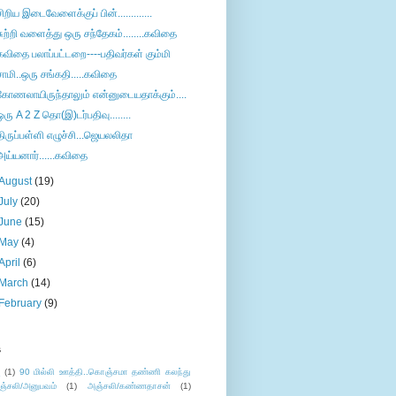
சிறிய இடைவேளைக்குப் பின்.............
சுற்றி வளைத்து ஒரு சந்தேகம்........கவிதை
கவிதை பலாப்பட்டறை----பதிவர்கள் கும்மி
சாமி..ஒரு சங்கதி.....கவிதை
கோணலாயிருந்தாலும் என்னுடையதாக்கும்....
ஒரு A 2 Z தொ(இ)டர்பதிவு........
திருப்பள்ளி எழுச்சி...ஜெயலலிதா
அய்யனார்......கவிதை
August
(19)
July
(20)
June
(15)
May
(4)
April
(6)
March
(14)
February
(9)
s
ு
(1)
90 மில்லி ஊத்தி..கொஞ்சமா தண்ணி கலந்து
ஞ்சலி/அனுபவம்
(1)
அஞ்சலி/கண்ணதாசன்
(1)