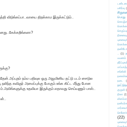
டண்டன
பகிர்வு
(
சிறுக
தி விடுங்கப்பா..வாயை திறக்காம இருக்கட்டும்..
பொது
கொஞ்ச
மொக்க
செருப்ப
தினது..கேக்கறிங்களா?
நினைவு
புனைவு
மொக்க
தண்டோரா
..
(1)
த
பயணம்
தீர்ப்பு
பாப்பாத்
ுக்கு?
சங்கிலி
நகைச்ச
ந்தேன்.அப்புறம் நம்ம பதிவுல ஒரு அலுமினிய தட்டு படம் சைடுல
நடை
(
ு நலிந்த கவிஞர் அமைப்புக்கு போகும்.உங்க கிட்ட மீந்து போன
நாட்டுந
.அவிங்களுக்கு உதவியா இருக்கும்.எதாவது செய்யணும் பாஸ்..
குருவி
நிலா
(1
ன்..
விளம்பர
நண்பர்க
பார்வை/
ரெமோ/க
(22)
புனைவ
மொக்க