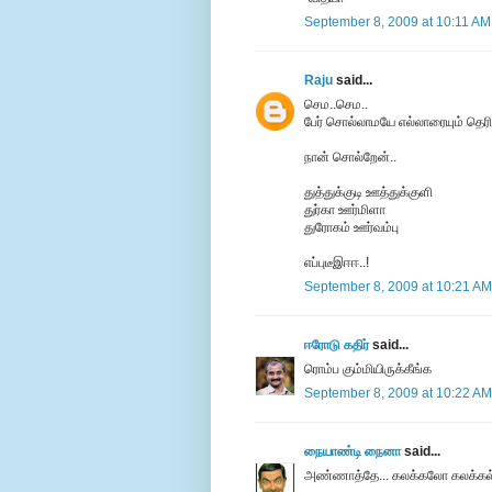
September 8, 2009 at 10:11 AM
Raju
said...
செம..செம..
பேர் சொல்லாமயே எல்லாரையும் தெரிஞ்
நான் சொல்றேன்..
துத்துக்குடி ஊத்துக்குளி
துர்கா ஊர்மிளா
துரோகம் ஊர்வம்பு
எப்புடீஇஈஈ..!
September 8, 2009 at 10:21 AM
ஈரோடு கதிர்
said...
ரொம்ப கும்மியிருக்கீங்க
September 8, 2009 at 10:22 AM
நையாண்டி நைனா
said...
அண்ணாத்தே... கலக்கலோ கலக்கல்... 