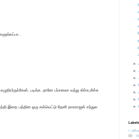
ேளுங்கப்பா..
►
►
►
►
ழுதியிருக்கேன்..படிங்க..நானே பர்சனலா வந்து கிச்சு,கிச்சு
►
►
►
பத்தி.இதை பத்தின ஒரு கல்வெட்டு தேனி நாகராஜன் சந்துல
Label
/ பகிர்வ
(1)
அ