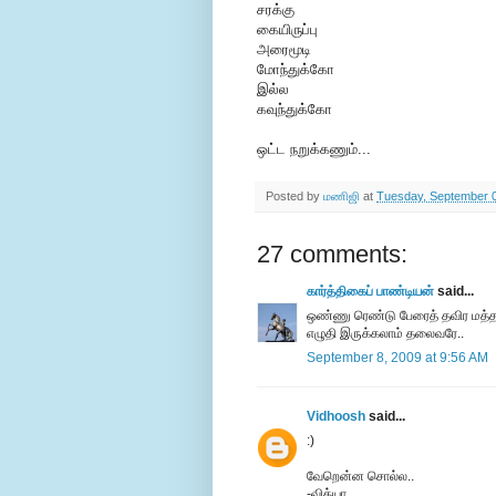
சரக்கு
கையிருப்பு
அரைமூடி
மோந்துக்கோ
இல்ல
கவுந்துக்கோ
ஒட்ட நறுக்கணும்...
Posted by
மணிஜி
at
Tuesday, September 
27 comments:
கார்த்திகைப் பாண்டியன்
said...
ஒண்ணு ரெண்டு பேரைத் தவிர மத்தவங
எழுதி இருக்கலாம் தலைவரே..
September 8, 2009 at 9:56 AM
Vidhoosh
said...
:)
வேறென்ன சொல்ல..
-வித்யா