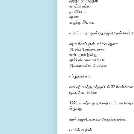
முந்தா நா ராத்திரி
திரும்பி வந்தா
தாலியோட
ஆனா
கழுத்து இல்லை
ஏ அப்பா..நா ஒண்ணு எழுதியிருக்கேன் க
அரசு கோப்புகள் பார்க்க ஆசை
அரசின் கோப்பைகளை
உரசியதால் இன்று
ஆல்ப்ஸ் மலை உச்சியில்
ஆல்கஹாலின் அபத்தம்
எப்பூடீடீயீஈஈஈ
கவிஞர் காத்தமுத்துவிடம் 32 கேள்விகள் எ
மூட்டறேன் சிரிங்க
1921 ல வந்த ஒரு திரைப்படம்..கவிதை 
இருக்கு
நான் எழுதியதையும் கேளுங்க மக்கா
படகில் விரிசல்