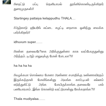
//நைட்டு மப்பு தெளியாமல் தூங்கிகொண்டிருக்கிறார்
துரைமுருகன்//
Startingey pattaiya kelappudhu THALA....
//ஆற்காடு ஹியரிங் எய்டை கழட்டி நைசாக ஒளித்து வைக்க
பார்க்கிறார்//
idhuvum super.......
//என்ன தலைவரே?கை அரிக்குதுன்னா காசு வரப்போகுதுன்னு
அர்த்தம்..டிஆர் பாலுவுக்கு போன் போடவா?//
ha ha ha ha
//வழக்கமா சொல்லாம போனா அண்ணா சமாதிக்கு உண்ணாவிரதம்
இருக்கத்தான் போவீங்கன்னு அவங்க காபி,டிபன் எல்லாம்
எடுத்துகிட்டு அங்க போயிருக்காங்க..தலைவரே பால்
பணியாரமாம்..இங்க கொண்டு வரட்டுமான்னு கேக்கறாங்க?//
Thala mudiyalaa.......