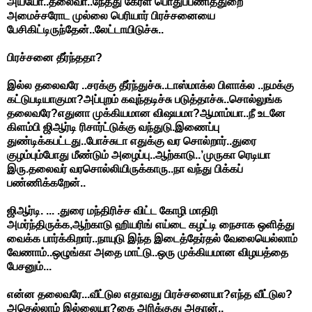
அய்யோ..தலைவா..நேத்து கேரள பொதுப்பணித்துறை
அமைச்சரோட முல்லை பெரியார் பிரச்சனையை
பேசிகிட்டிருந்தேன்..லேட்டாயிடுச்சு..
பிரச்சனை தீர்ந்ததா?
இல்ல தலைவரே ..சரக்கு தீர்ந்துச்சு..டாஸ்மாக்ல பிளாக்ல ..நமக்கு
கட்டுபடியாகுமா?அப்புறம் கவுந்தடிச்சு படுத்தாச்சு..சொல்லுங்க
தலைவரே?எதுனா முக்கியமான விஷயமா?ஆமாம்யா..நீ உடனே
கிளம்பி ஜிஆர்டி ரிசார்ட்டுக்கு வந்துடு.இணைப்பு
துண்டிக்கபட்டது..போச்சுடா எதுக்கு வர சொல்றார்..துரை
குழம்பும்போது மீண்டும் அழைப்பு..ஆற்காடு..’முருகா ரெடியா
இரு.தலைவர் வரசொல்லியிருக்காரு..நா வந்து பிக்கப்
பண்ணிக்கறேன்..
ஜிஆர்டி. ... .துரை மந்திரிச்ச விட்ட கோழி மாதிரி
அமர்ந்திருக்க,ஆற்காடு ஹியரிங் எய்டை கழட்டி நைசாக ஒளித்து
வைக்க பார்க்கிறார்..நாயுடு இந்த இடைத்தேர்தல் வேலையெல்லாம்
வேணாம்..ஒழுங்கா அதை மாட்டு..ஒரு முக்கியமான விழயத்தை
பேசனும்...
என்ன தலைவரே...வீட்டுல எதாவது பிரச்சனையா?எந்த வீட்டுல?
அதெல்லாம் இல்லையா?கை அரிக்குது அதான்..