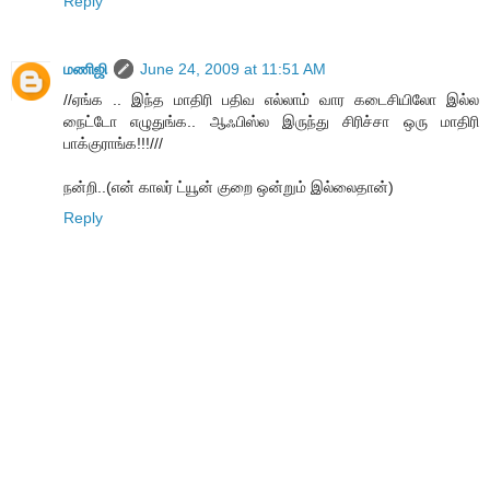
Reply
மணிஜி
June 24, 2009 at 11:51 AM
//ஏங்க .. இந்த மாதிரி பதிவ எல்லாம் வார கடைசியிலோ இல்ல
நைட்டோ எழுதுங்க.. ஆஃபிஸ்ல இருந்து சிரிச்சா ஒரு மாதிரி
பாக்குராங்க!!!///
நன்றி..(என் காலர் ட்யூன் குறை ஒன்றும் இல்லைதான்)
Reply