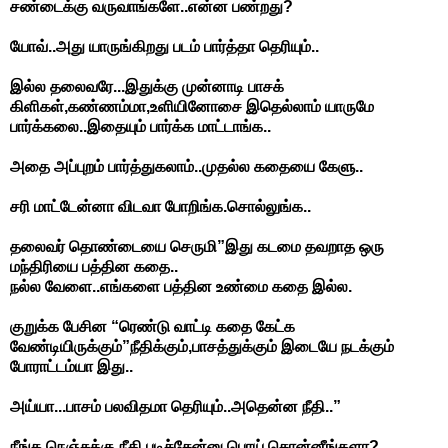
சண்டைக்கு வருவாங்களே..என்ன பண்றது?
யோவ்..அது யாருங்கிறது படம் பார்த்தா தெரியும்..
இல்ல தலைவரே...இதுக்கு முன்னாடி பாசக்
கிளிகள்,கண்ணம்மா,உளியினோசை இதெல்லாம் யாருமே
பார்க்கலை..இதையும் பார்க்க மாட்டாங்க..
அதை அப்புறம் பார்த்துகலாம்..முதல்ல கதையை கேளு..
சரி மாட்டேன்னா விடவா போறிங்க.சொல்லுங்க..
தலைவர் தொண்டையை செருமி”இது கடமை தவறாத ஒரு
மந்திரியை பத்தின கதை..
நல்ல வேளை..எங்களை பத்தின உண்மை கதை இல்ல.
குறுக்க பேசின “ரெண்டு வாட்டி கதை கேட்க
வேண்டியிருக்கும்”நீதிக்கும்,பாசத்துக்கும் இடையே நடக்கும்
போராட்டம்யா இது..
அய்யா...பாசம் பலவிதமா தெரியும்..அதென்ன நீதி..”
நீங்க நெஞ்சுக்கு நீதி படிச்சேன்னு பொய் சொன்னீங்களா?