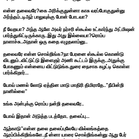
என்ன தலைவரே?கை அரிக்குதுன்னா காசு வரப்போகுதுன்னு
அர்த்தம்..டிஆர் பாலுவுக்கு போன் போடவா?
நீ வேறயா? அந்த ஆளே அவர் நர்சரி ஸ்கூல்ல உட்கார்ந்து அட்மிஷன்
பார்த்துகிட்டிருக்காரு..இது அது இல்லையா?ரொம்ப
நாளாச்சு..அதான் ஒரு கதை எழுதலாம்னு..
தலைவரே என்ன சொல்றிங்க?நா பேரனை ஸ்கூல்ல கொண்டு
விடனும்..விட்டுட்டு இளைஞர் அணி கூட்டம் இருக்கு..அதுக்கு
போகணும் என்னைய விட்டுடுங்க.துரை நைசாக கழட்டி கொள்ள
பார்க்கிறார்...
யோவ் மணல் லோடு ஏத்தின மாடு மாதிரி திமிராதே..”நீயின்றி
நானில்லை”
உங்க அன்புக்கு ரொம்ப நன்றி தலைவரே..
யோவ் இதான் அடுத்த படத்தோட தலைப்பு...
ஆற்காடு”என்ன தலை தலைப்புலேயே வில்லங்கத்தை
ஆரம்பிக்கிறிங்களே..நீ ன்னா யாரை சொல்றிங்கன்னு ஆறு பேர்