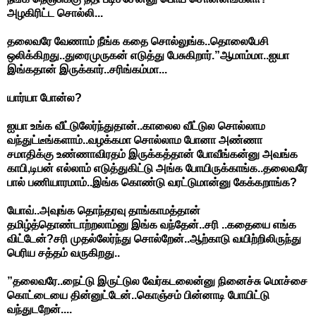
அழகிரிட்ட சொல்லி...
தலைவரே வேணாம் நீங்க கதை சொல்லுங்க..தொலைபேசி
ஒலிக்கிறது..துரைமுருகன் எடுத்து பேசுகிறார்.”ஆமாம்மா..ஐயா
இங்கதான் இருக்கார்..சரிங்கம்மா...
யார்யா போன்ல?
ஐயா உங்க வீட்டுலேர்ந்துதான்..காலைல வீட்டுல சொல்லாம
வந்துட்டீங்களாம்..வழக்கமா சொல்லாம போனா அண்ணா
சமாதிக்கு உண்ணாவிரதம் இருக்கத்தான் போவீங்கன்னு அவங்க
காபி,டிபன் எல்லாம் எடுத்துகிட்டு அங்க போயிருக்காங்க..தலைவரே
பால் பணியாரமாம்..இங்க கொண்டு வரட்டுமான்னு கேக்கறாங்க?
யோவ்..அவுங்க தொந்தரவு தாங்காமத்தான்
தமிழ்த்தொண்டாற்றலாம்னு இங்க வந்தேன்..சரி ..கதையை எங்க
விட்டேன்?சரி முதல்லேர்ந்து சொல்றேன்..ஆற்காடு வயிற்றிலிருந்து
பெரிய சத்தம் வருகிறது..
”தலைவரே..நைட்டு இருட்டுல வேர்கடலைன்னு நினைச்சு மொச்சை
கொட்டையை தின்னுட்டேன்..கொஞ்சம் பின்னாடி போயிட்டு
வந்துடறேன்....