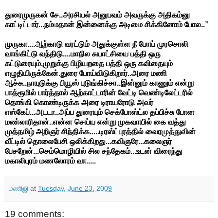
துரைமுருகன் சே..அரசியல் அனுபவம் அவருக்கு அதிகம்னு
காட்டிட்டார்...நம்மதான் இன்னைக்கு அடிமை சிக்கினோம் போல..”
முருகா....ஆற்காடு வரட்டும் அதுக்குள்ள நீ போய் முரசொலி
வாங்கிட்டு வந்திடு....மாநில சுயாட்சியை பத்தி ஒரு
கட்டுரையும்,முறுக்கு பிழியறதை பத்தி ஒரு கவிதையும்
எழுதியிருக்கேன்.துரை போய்விடுகிறார்..அரை மணி
ஆச்சு..நாயுடுக்கு பியூஸ் புடுங்கிச்சா..இன்னும் காணும் என்று
பாத்ரூமில் பார்த்தால் ஆற்காட்டாரின் வேட்டி வெண்டிலேட்டரில்
தொங்கி கொண்டிருக்க அரை டிராயரோடு அவர்
எஸ்கேப்...அடடா..அப்ப துரையும் செக்போஸ்ட்ல தப்பிச்சு போன
மண்லாரிதான்..என்ன செய்ய என்று முகவாயில் கை வத்து
முத்தமிழ் அறிஞர் சிந்திக்க.....டிரஸ்ட்புரத்தில் வைரமுத்துவின்
வீட்டில் தொலைபேசி ஒலிக்கிறது...கவிஞரே...கலைஞர்
பேசறேன்...செம்மொழியில் சில சந்தேகம்...உடன் விரைந்து
மகாலிபுரம் மணலோரம் வா.....
மணிஜி
at
Tuesday, June 23, 2009
19 comments: