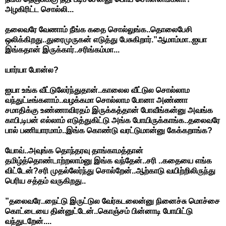
அழகிரிட்ட சொல்லி...
தலைவரே வேணாம் நீங்க கதை சொல்லுங்க..தொலைபேசி
ஒலிக்கிறது..துரைமுருகன் எடுத்து பேசுகிறார்.”ஆமாம்மா..ஐயா
இங்கதான் இருக்கார்..சரிங்கம்மா...
யார்யா போன்ல?
ஐயா உங்க வீட்டுலேர்ந்துதான்..காலைல வீட்டுல சொல்லாம
வந்துட்டீங்களாம்..வழக்கமா சொல்லாம போனா அண்ணா
சமாதிக்கு உண்ணாவிரதம் இருக்கத்தான் போவீங்கன்னு அவங்க
காபி,டிபன் எல்லாம் எடுத்துகிட்டு அங்க போயிருக்காங்க..தலைவரே
பால் பணியாரமாம்..இங்க கொண்டு வரட்டுமான்னு கேக்கறாங்க?
யோவ்..அவுங்க தொந்தரவு தாங்காமத்தான்
தமிழ்த்தொண்டாற்றலாம்னு இங்க வந்தேன்..சரி ..கதையை எங்க
விட்டேன்?சரி முதல்லேர்ந்து சொல்றேன்..ஆற்காடு வயிற்றிலிருந்து
பெரிய சத்தம் வருகிறது..
”தலைவரே..நைட்டு இருட்டுல வேர்கடலைன்னு நினைச்சு மொச்சை
கொட்டையை தின்னுட்டேன்..கொஞ்சம் பின்னாடி போயிட்டு
வந்துடறேன்....