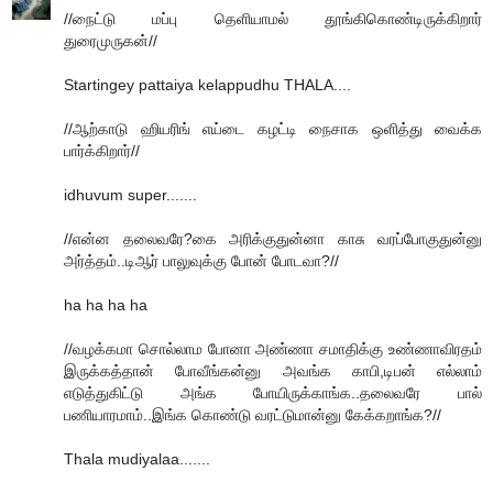
//நைட்டு மப்பு தெளியாமல் தூங்கிகொண்டிருக்கிறார்
துரைமுருகன்//
Startingey pattaiya kelappudhu THALA....
//ஆற்காடு ஹியரிங் எய்டை கழட்டி நைசாக ஒளித்து வைக்க
பார்க்கிறார்//
idhuvum super.......
//என்ன தலைவரே?கை அரிக்குதுன்னா காசு வரப்போகுதுன்னு
அர்த்தம்..டிஆர் பாலுவுக்கு போன் போடவா?//
ha ha ha ha
//வழக்கமா சொல்லாம போனா அண்ணா சமாதிக்கு உண்ணாவிரதம்
இருக்கத்தான் போவீங்கன்னு அவங்க காபி,டிபன் எல்லாம்
எடுத்துகிட்டு அங்க போயிருக்காங்க..தலைவரே பால்
பணியாரமாம்..இங்க கொண்டு வரட்டுமான்னு கேக்கறாங்க?//
Thala mudiyalaa.......