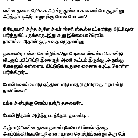
என்ன தலைவரே?கை அரிக்குதுன்னா காசு வரப்போகுதுன்னு
அர்த்தம்..டிஆர் பாலுவுக்கு போன் போடவா?
நீ வேறயா? அந்த ஆளே அவர் நர்சரி ஸ்கூல்ல உட்கார்ந்து அட்மிஷன்
பார்த்துகிட்டிருக்காரு..இது அது இல்லையா?ரொம்ப
நாளாச்சு..அதான் ஒரு கதை எழுதலாம்னு..
தலைவரே என்ன சொல்றிங்க?நா பேரனை ஸ்கூல்ல கொண்டு
விடனும்..விட்டுட்டு இளைஞர் அணி கூட்டம் இருக்கு..அதுக்கு
போகணும் என்னைய விட்டுடுங்க.துரை நைசாக கழட்டி கொள்ள
பார்க்கிறார்...
யோவ் மணல் லோடு ஏத்தின மாடு மாதிரி திமிராதே..”நீயின்றி
நானில்லை”
உங்க அன்புக்கு ரொம்ப நன்றி தலைவரே..
யோவ் இதான் அடுத்த படத்தோட தலைப்பு...
ஆற்காடு”என்ன தலை தலைப்புலேயே வில்லங்கத்தை
ஆரம்பிக்கிறிங்களே..நீ ன்னா யாரை சொல்றிங்கன்னு ஆறு பேர்