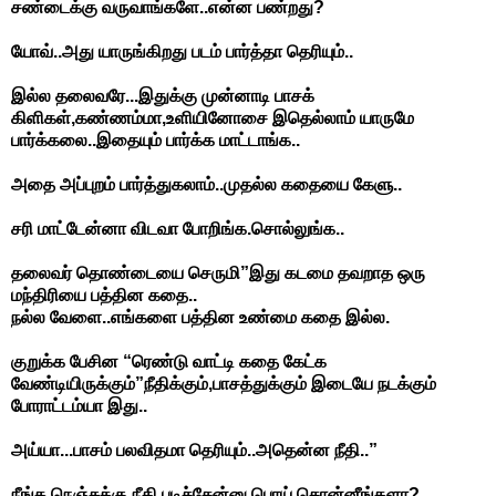
சண்டைக்கு வருவாங்களே..என்ன பண்றது?
யோவ்..அது யாருங்கிறது படம் பார்த்தா தெரியும்..
இல்ல தலைவரே...இதுக்கு முன்னாடி பாசக்
கிளிகள்,கண்ணம்மா,உளியினோசை இதெல்லாம் யாருமே
பார்க்கலை..இதையும் பார்க்க மாட்டாங்க..
அதை அப்புறம் பார்த்துகலாம்..முதல்ல கதையை கேளு..
சரி மாட்டேன்னா விடவா போறிங்க.சொல்லுங்க..
தலைவர் தொண்டையை செருமி”இது கடமை தவறாத ஒரு
மந்திரியை பத்தின கதை..
நல்ல வேளை..எங்களை பத்தின உண்மை கதை இல்ல.
குறுக்க பேசின “ரெண்டு வாட்டி கதை கேட்க
வேண்டியிருக்கும்”நீதிக்கும்,பாசத்துக்கும் இடையே நடக்கும்
போராட்டம்யா இது..
அய்யா...பாசம் பலவிதமா தெரியும்..அதென்ன நீதி..”
நீங்க நெஞ்சுக்கு நீதி படிச்சேன்னு பொய் சொன்னீங்களா?