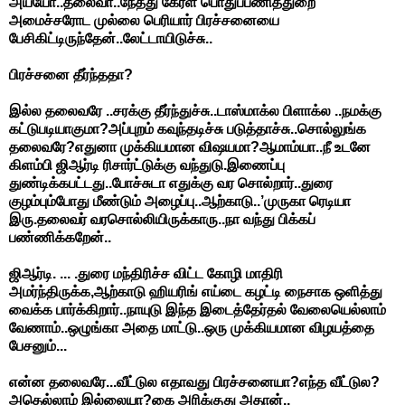
அய்யோ..தலைவா..நேத்து கேரள பொதுப்பணித்துறை
அமைச்சரோட முல்லை பெரியார் பிரச்சனையை
பேசிகிட்டிருந்தேன்..லேட்டாயிடுச்சு..
பிரச்சனை தீர்ந்ததா?
இல்ல தலைவரே ..சரக்கு தீர்ந்துச்சு..டாஸ்மாக்ல பிளாக்ல ..நமக்கு
கட்டுபடியாகுமா?அப்புறம் கவுந்தடிச்சு படுத்தாச்சு..சொல்லுங்க
தலைவரே?எதுனா முக்கியமான விஷயமா?ஆமாம்யா..நீ உடனே
கிளம்பி ஜிஆர்டி ரிசார்ட்டுக்கு வந்துடு.இணைப்பு
துண்டிக்கபட்டது..போச்சுடா எதுக்கு வர சொல்றார்..துரை
குழம்பும்போது மீண்டும் அழைப்பு..ஆற்காடு..’முருகா ரெடியா
இரு.தலைவர் வரசொல்லியிருக்காரு..நா வந்து பிக்கப்
பண்ணிக்கறேன்..
ஜிஆர்டி. ... .துரை மந்திரிச்ச விட்ட கோழி மாதிரி
அமர்ந்திருக்க,ஆற்காடு ஹியரிங் எய்டை கழட்டி நைசாக ஒளித்து
வைக்க பார்க்கிறார்..நாயுடு இந்த இடைத்தேர்தல் வேலையெல்லாம்
வேணாம்..ஒழுங்கா அதை மாட்டு..ஒரு முக்கியமான விழயத்தை
பேசனும்...
என்ன தலைவரே...வீட்டுல எதாவது பிரச்சனையா?எந்த வீட்டுல?
அதெல்லாம் இல்லையா?கை அரிக்குது அதான்..