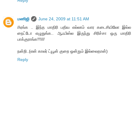
Reply
மணிஜி
June 24, 2009 at 11:51 AM
//ஏங்க .. இந்த மாதிரி பதிவ எல்லாம் வார கடைசியிலோ இல்ல
நைட்டோ எழுதுங்க.. ஆஃபிஸ்ல இருந்து சிரிச்சா ஒரு மாதிரி
பாக்குராங்க!!!///
நன்றி..(என் காலர் ட்யூன் குறை ஒன்றும் இல்லைதான்)
Reply