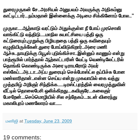
துரைமுருகன் சே..அரசியல் அனுபவம் அவருக்கு அதிகம்னு
காட்டிட்டார்...நம்மதான் இன்னைக்கு அடிமை சிக்கினோம் போல..”
முருகா....ஆற்காடு வரட்டும் அதுக்குள்ள நீ போய் முரசொலி
வாங்கிட்டு வந்திடு....மாநில சுயாட்சியை பத்தி ஒரு
கட்டுரையும்,முறுக்கு பிழியறதை பத்தி ஒரு கவிதையும்
எழுதியிருக்கேன்.துரை போய்விடுகிறார்..அரை மணி
ஆச்சு..நாயுடுக்கு பியூஸ் புடுங்கிச்சா..இன்னும் காணும் என்று
பாத்ரூமில் பார்த்தால் ஆற்காட்டாரின் வேட்டி வெண்டிலேட்டரில்
தொங்கி கொண்டிருக்க அரை டிராயரோடு அவர்
எஸ்கேப்...அடடா..அப்ப துரையும் செக்போஸ்ட்ல தப்பிச்சு போன
மண்லாரிதான்..என்ன செய்ய என்று முகவாயில் கை வத்து
முத்தமிழ் அறிஞர் சிந்திக்க.....டிரஸ்ட்புரத்தில் வைரமுத்துவின்
வீட்டில் தொலைபேசி ஒலிக்கிறது...கவிஞரே...கலைஞர்
பேசறேன்...செம்மொழியில் சில சந்தேகம்...உடன் விரைந்து
மகாலிபுரம் மணலோரம் வா.....
மணிஜி
at
Tuesday, June 23, 2009
19 comments: