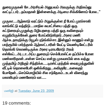
துரைமுருகன் சே..அரசியல் அனுபவம் அவருக்கு அதிகம்னு
காட்டிட்டார்...நம்மதான் இன்னைக்கு அடிமை சிக்கினோம் போல..”
முருகா....ஆற்காடு வரட்டும் அதுக்குள்ள நீ போய் முரசொலி
வாங்கிட்டு வந்திடு....மாநில சுயாட்சியை பத்தி ஒரு
கட்டுரையும்,முறுக்கு பிழியறதை பத்தி ஒரு கவிதையும்
எழுதியிருக்கேன்.துரை போய்விடுகிறார்..அரை மணி
ஆச்சு..நாயுடுக்கு பியூஸ் புடுங்கிச்சா..இன்னும் காணும் என்று
பாத்ரூமில் பார்த்தால் ஆற்காட்டாரின் வேட்டி வெண்டிலேட்டரில்
தொங்கி கொண்டிருக்க அரை டிராயரோடு அவர்
எஸ்கேப்...அடடா..அப்ப துரையும் செக்போஸ்ட்ல தப்பிச்சு போன
மண்லாரிதான்..என்ன செய்ய என்று முகவாயில் கை வத்து
முத்தமிழ் அறிஞர் சிந்திக்க.....டிரஸ்ட்புரத்தில் வைரமுத்துவின்
வீட்டில் தொலைபேசி ஒலிக்கிறது...கவிஞரே...கலைஞர்
பேசறேன்...செம்மொழியில் சில சந்தேகம்...உடன் விரைந்து
மகாலிபுரம் மணலோரம் வா.....
மணிஜி
at
Tuesday, June 23, 2009
19 comments: