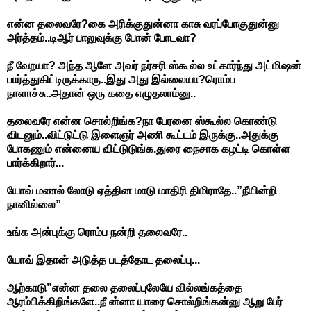
என்ன தலைவரே?கை அரிக்குதுன்னா காசு வரப்போகுதுன்னு
அர்த்தம்..டிஆர் பாலுவுக்கு போன் போடவா?
நீ வேறயா? அந்த ஆளே அவர் நர்சரி ஸ்கூல்ல உட்கார்ந்து அட்மிஷன்
பார்த்துகிட்டிருக்காரு..இது அது இல்லையா?ரொம்ப
நாளாச்சு..அதான் ஒரு கதை எழுதலாம்னு..
தலைவரே என்ன சொல்றிங்க?நா பேரனை ஸ்கூல்ல கொண்டு
விடனும்..விட்டுட்டு இளைஞர் அணி கூட்டம் இருக்கு..அதுக்கு
போகணும் என்னைய விட்டுடுங்க.துரை நைசாக கழட்டி கொள்ள
பார்க்கிறார்...
யோவ் மணல் லோடு ஏத்தின மாடு மாதிரி திமிராதே..”நீயின்றி
நானில்லை”
உங்க அன்புக்கு ரொம்ப நன்றி தலைவரே..
யோவ் இதான் அடுத்த படத்தோட தலைப்பு...
ஆற்காடு”என்ன தலை தலைப்புலேயே வில்லங்கத்தை
ஆரம்பிக்கிறிங்களே..நீ ன்னா யாரை சொல்றிங்கன்னு ஆறு பேர்