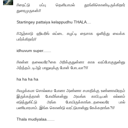
//நைட்டு மப்பு தெளியாமல் தூங்கிகொண்டிருக்கிறார்
துரைமுருகன்//
Startingey pattaiya kelappudhu THALA....
//ஆற்காடு ஹியரிங் எய்டை கழட்டி நைசாக ஒளித்து வைக்க
பார்க்கிறார்//
idhuvum super.......
//என்ன தலைவரே?கை அரிக்குதுன்னா காசு வரப்போகுதுன்னு
அர்த்தம்..டிஆர் பாலுவுக்கு போன் போடவா?//
ha ha ha ha
//வழக்கமா சொல்லாம போனா அண்ணா சமாதிக்கு உண்ணாவிரதம்
இருக்கத்தான் போவீங்கன்னு அவங்க காபி,டிபன் எல்லாம்
எடுத்துகிட்டு அங்க போயிருக்காங்க..தலைவரே பால்
பணியாரமாம்..இங்க கொண்டு வரட்டுமான்னு கேக்கறாங்க?//
Thala mudiyalaa.......