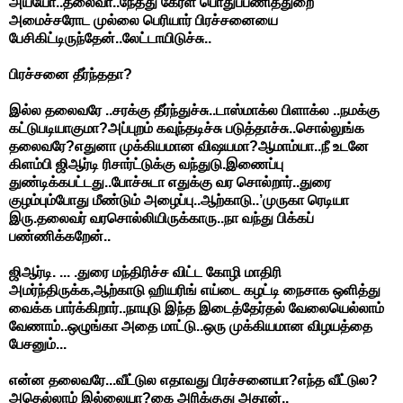
அய்யோ..தலைவா..நேத்து கேரள பொதுப்பணித்துறை
அமைச்சரோட முல்லை பெரியார் பிரச்சனையை
பேசிகிட்டிருந்தேன்..லேட்டாயிடுச்சு..
பிரச்சனை தீர்ந்ததா?
இல்ல தலைவரே ..சரக்கு தீர்ந்துச்சு..டாஸ்மாக்ல பிளாக்ல ..நமக்கு
கட்டுபடியாகுமா?அப்புறம் கவுந்தடிச்சு படுத்தாச்சு..சொல்லுங்க
தலைவரே?எதுனா முக்கியமான விஷயமா?ஆமாம்யா..நீ உடனே
கிளம்பி ஜிஆர்டி ரிசார்ட்டுக்கு வந்துடு.இணைப்பு
துண்டிக்கபட்டது..போச்சுடா எதுக்கு வர சொல்றார்..துரை
குழம்பும்போது மீண்டும் அழைப்பு..ஆற்காடு..’முருகா ரெடியா
இரு.தலைவர் வரசொல்லியிருக்காரு..நா வந்து பிக்கப்
பண்ணிக்கறேன்..
ஜிஆர்டி. ... .துரை மந்திரிச்ச விட்ட கோழி மாதிரி
அமர்ந்திருக்க,ஆற்காடு ஹியரிங் எய்டை கழட்டி நைசாக ஒளித்து
வைக்க பார்க்கிறார்..நாயுடு இந்த இடைத்தேர்தல் வேலையெல்லாம்
வேணாம்..ஒழுங்கா அதை மாட்டு..ஒரு முக்கியமான விழயத்தை
பேசனும்...
என்ன தலைவரே...வீட்டுல எதாவது பிரச்சனையா?எந்த வீட்டுல?
அதெல்லாம் இல்லையா?கை அரிக்குது அதான்..