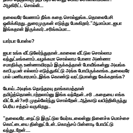
அழகிரிட்ட சொல்லி...
தலைவரே வேணாம் நீங்க கதை சொல்லுங்க..தொலைபேசி
ஒலிக்கிறது..துரைமுருகன் எடுத்து பேசுகிறார்.”ஆமாம்மா..ஐயா
இங்கதான் இருக்கார்..சரிங்கம்மா...
யார்யா போன்ல?
ஐயா உங்க வீட்டுலேர்ந்துதான்..காலைல வீட்டுல சொல்லாம
வந்துட்டீங்களாம்..வழக்கமா சொல்லாம போனா அண்ணா
சமாதிக்கு உண்ணாவிரதம் இருக்கத்தான் போவீங்கன்னு அவங்க
காபி,டிபன் எல்லாம் எடுத்துகிட்டு அங்க போயிருக்காங்க..தலைவரே
பால் பணியாரமாம்..இங்க கொண்டு வரட்டுமான்னு கேக்கறாங்க?
யோவ்..அவுங்க தொந்தரவு தாங்காமத்தான்
தமிழ்த்தொண்டாற்றலாம்னு இங்க வந்தேன்..சரி ..கதையை எங்க
விட்டேன்?சரி முதல்லேர்ந்து சொல்றேன்..ஆற்காடு வயிற்றிலிருந்து
பெரிய சத்தம் வருகிறது..
”தலைவரே..நைட்டு இருட்டுல வேர்கடலைன்னு நினைச்சு மொச்சை
கொட்டையை தின்னுட்டேன்..கொஞ்சம் பின்னாடி போயிட்டு
வந்துடறேன்....