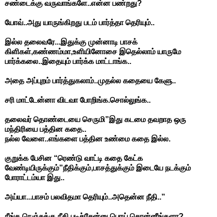
சண்டைக்கு வருவாங்களே..என்ன பண்றது?
யோவ்..அது யாருங்கிறது படம் பார்த்தா தெரியும்..
இல்ல தலைவரே...இதுக்கு முன்னாடி பாசக்
கிளிகள்,கண்ணம்மா,உளியினோசை இதெல்லாம் யாருமே
பார்க்கலை..இதையும் பார்க்க மாட்டாங்க..
அதை அப்புறம் பார்த்துகலாம்..முதல்ல கதையை கேளு..
சரி மாட்டேன்னா விடவா போறிங்க.சொல்லுங்க..
தலைவர் தொண்டையை செருமி”இது கடமை தவறாத ஒரு
மந்திரியை பத்தின கதை..
நல்ல வேளை..எங்களை பத்தின உண்மை கதை இல்ல.
குறுக்க பேசின “ரெண்டு வாட்டி கதை கேட்க
வேண்டியிருக்கும்”நீதிக்கும்,பாசத்துக்கும் இடையே நடக்கும்
போராட்டம்யா இது..
அய்யா...பாசம் பலவிதமா தெரியும்..அதென்ன நீதி..”
நீங்க நெஞ்சுக்கு நீதி படிச்சேன்னு பொய் சொன்னீங்களா?