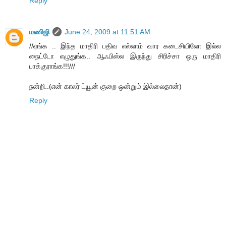
Reply
மணிஜி
June 24, 2009 at 11:51 AM
//ஏங்க .. இந்த மாதிரி பதிவ எல்லாம் வார கடைசியிலோ இல்ல
நைட்டோ எழுதுங்க.. ஆஃபிஸ்ல இருந்து சிரிச்சா ஒரு மாதிரி
பாக்குராங்க!!!///
நன்றி..(என் காலர் ட்யூன் குறை ஒன்றும் இல்லைதான்)
Reply