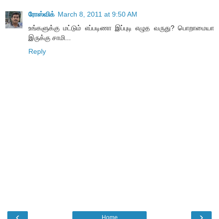
ரோஸ்விக்
March 8, 2011 at 9:50 AM
உங்களுக்கு மட்டும் எப்படிணா இப்புடி எழுத வருது? பொறாமையா
இருக்கு சாமி...
Reply
‹
›
Home