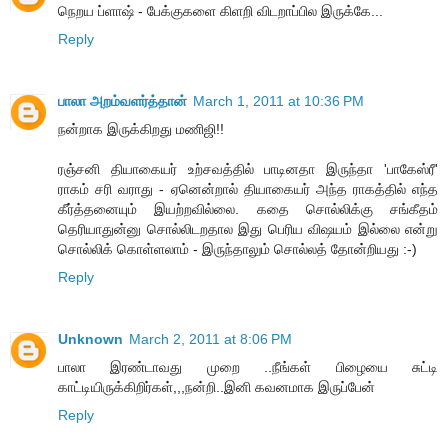
நெறய ப்ளாஷ் - பேக்குகளை கிளறி விடறாப்பில இருக்கே...
Reply
பாலா அறம்வளர்த்தான்
March 1, 2011 at 10:36 PM
நன்றாக இருக்கிறது மணிஜி!!
ரஞ்சனி தியாகையர் உற்சவத்தில் பாடினதா இருந்தா 'பாகேஸ்ரீ'
ராகம் சரி வராது - ஏனென்றால் தியாகையர் அந்த ராகத்தில் எந்த
கீர்த்தனையும் இயற்றவில்லை. கதை சொல்லிக்கு சங்கீதம்
தெரியாதுன்னு சொல்லிடறதால இது பெரிய விஷயம் இல்லை என்று
சொல்லிக் கொள்ளலாம் - இருந்தாலும் சொல்லத் தோன்றியது :-)
Reply
Unknown
March 2, 2011 at 8:06 PM
பாலா இரண்டாவது முறை ..நீங்கள் பிழையை சுட்டி
காட்டியிருக்கிறிர்கள்,,,நன்றி..இனி கவனமாக இருப்பேன்
Reply