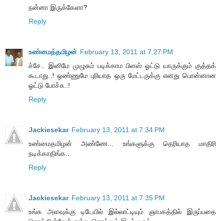
நன்னா இருக்கேளா?
Reply
உண்மைத்தமிழன்
February 13, 2011 at 7:27 PM
ச்சே.. இனிமே முழுசும் படிக்காம பிளஸ் ஓட்டு யாருக்கும் குத்தக்
கூடாது..! ஒண்ணுமே புரியாத ஒரு மேட்டருக்கு எனது பொன்னான
ஓட்டு போச்சு..!
Reply
Jackiesekar
February 13, 2011 at 7:34 PM
உண்மைதமிழன் அண்ணே... உங்களுக்கு தெரியாத மாதிரி
நடிக்காதிங்க..
Reply
Jackiesekar
February 13, 2011 at 7:35 PM
உங்க அளவுக்கு டிடேயில் இல்லாட்டியும் ஞாபகத்தில் இருப்பதை