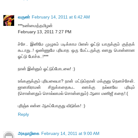
வருண்
February 14, 2011 at 6:42 AM
***உண்மைத்தமிழன்
February 13, 2011 7:27 PM
ச்சே.. இனிமே முழுசும் படிக்காம பிளஸ் ஓட்டு யாருக்கும் குத்தக்
கூடாது..! ஒண்ணுமே புரியாத ஒரு மேட்டருக்கு எனது பொன்னான
ஓட்டு போச்சு..!***
நான் இன்னும் ஓட்டுப்போடலை! :)
உங்களுக்கும் புரியலையா? நான் மட்டும்தான் மக்குனு நெனச்சேன்.
ஜானகிராமன் சிறுக்கதைகூட எனக்கு நல்லாவே புரியும்
(சொன்னதும் சொல்லாமல் சொன்னதும்) ஆனா மணிஜீ கதை!:(
புரிஞ்சு என்ன ஆகப்போகுது விடுங்க! :)
Reply
அகநாழிகை
February 14, 2011 at 9:00 AM