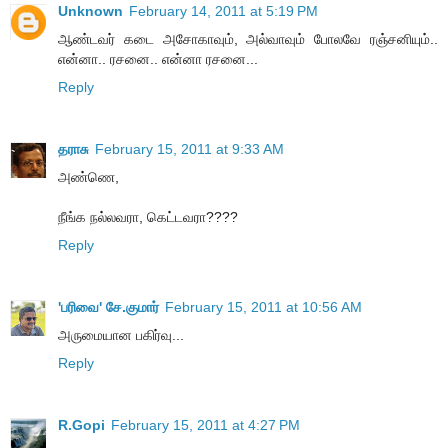
Unknown
February 14, 2011 at 5:19 PM
ஆண்டவர் கடை அசோகாவும், அல்வாவும் போலவே ரஞ்சனியும்..
என்னா.. ரசனை.. என்னா ரசனை...
Reply
தராசு
February 15, 2011 at 9:33 AM
அண்ணெ,
நீங்க நல்லவரா, கெட்டவரா????
Reply
'பரிவை' சே.குமார்
February 15, 2011 at 10:56 AM
அருமையான பகிர்வு...
Reply
R.Gopi
February 15, 2011 at 4:27 PM