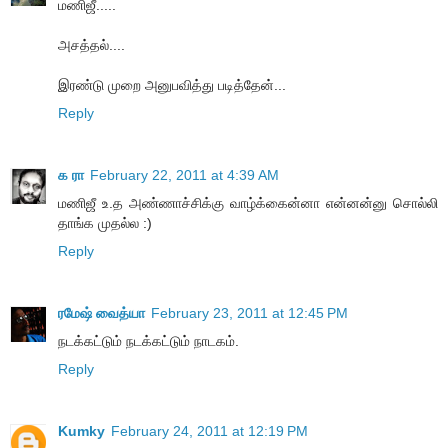
மணிஜீ.....
அசத்தல்....
இரண்டு முறை அனுபவித்து படித்தேன்...
Reply
க ரா
February 22, 2011 at 4:39 AM
மணிஜீ உ.த அண்ணாச்சிக்கு வாழ்க்கைன்னா என்னன்னு சொல்லி
தாங்க முதல்ல :)
Reply
ரமேஷ் வைத்யா
February 23, 2011 at 12:45 PM
நடக்கட்டும் நடக்கட்டும் நாடகம்.
Reply
Kumky
February 24, 2011 at 12:19 PM