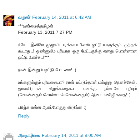
வருண்
February 14, 2011 at 6:42 AM
***உண்மைத்தமிழன்
February 13, 2011 7:27 PM
ச்சே.. இனிமே முழுசும் படிக்காம பிளஸ் ஓட்டு யாருக்கும் குத்தக்
கூடாது..! ஒண்ணுமே புரியாத ஒரு மேட்டருக்கு எனது பொன்னான
ஓட்டு போச்சு..!***
நான் இன்னும் ஓட்டுப்போடலை! :)
உங்களுக்கும் புரியலையா? நான் மட்டும்தான் மக்குனு நெனச்சேன்.
ஜானகிராமன் சிறுக்கதைகூட எனக்கு நல்லாவே புரியும்
(சொன்னதும் சொல்லாமல் சொன்னதும்) ஆனா மணிஜீ கதை!:(
புரிஞ்சு என்ன ஆகப்போகுது விடுங்க! :)
Reply
அகநாழிகை
February 14, 2011 at 9:00 AM