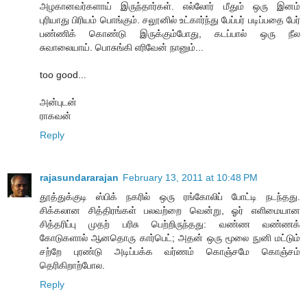
அழகானவர்களாய் இருந்தார்கள். எல்லோர் மீதும் ஒரு இனம்
புரியாது பிரியம் பொங்கும். சலூனில் உட்கார்ந்து பேப்பர் படிப்பதை பேர்
பண்ணிக் கொண்டு இருக்கும்போது, கடப்பால் ஒரு நீல
சுவாலையாய். பொசுங்கி எரிவேன் நானும்...
too good...
அன்புடன்
ராகவன்
Reply
rajasundararajan
February 13, 2011 at 10:48 PM
தூத்துக்குடி ஸ்பிக் நகரில் ஒரு ரங்கோலிப் போட்டி நடந்தது.
சிக்கலான சித்திரங்கள் பலவற்றை வென்று, ஓர் எளிமையான
சித்தரிப்பு முதற் பரிசு பெற்றிருந்தது: வண்ண வண்ணக்
கோடுகளால் ஆனதொரு கார்பெட்; அதன் ஒரு மூலை நுனி மட்டும்
சற்றே புரண்டு அடிப்பக்க வர்ணம் கொஞ்சமே கொஞ்சம்
தெரிகிறாற்போல.
Reply