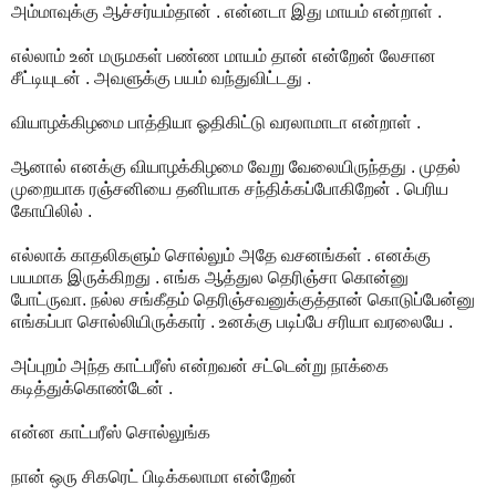
அம்மாவுக்கு ஆச்சர்யம்தான் . என்னடா இது மாயம் என்றாள் .
எல்லாம் உன் மருமகள் பண்ண மாயம் தான் என்றேன் லேசான
சீட்டியுடன் . அவளுக்கு பயம் வந்துவிட்டது .
வியாழக்கிழமை பாத்தியா ஓதிகிட்டு வரலாமாடா என்றாள் .
ஆனால் எனக்கு வியாழக்கிழமை வேறு வேலையிருந்தது . முதல்
முறையாக ரஞ்சனியை தனியாக சந்திக்கப்போகிறேன் . பெரிய
கோயிலில் .
எல்லாக் காதலிகளும் சொல்லும் அதே வசனங்கள் . எனக்கு
பயமாக இருக்கிறது . எங்க ஆத்துல தெரிஞ்சா கொன்னு
போட்ருவா. நல்ல சங்கீதம் தெரிஞ்சவனுக்குத்தான் கொடுப்பேன்னு
எங்கப்பா சொல்லியிருக்கார் . உனக்கு படிப்பே சரியா வரலையே .
அப்புறம் அந்த காட்பரீஸ் என்றவன் சட்டென்று நாக்கை
கடித்துக்கொண்டேன் .
என்ன காட்பரீஸ் சொல்லுங்க
நான் ஒரு சிகரெட் பிடிக்கலாமா என்றேன்