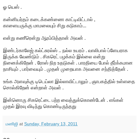
ஓ யெஸ் .
கன்னியர்தம் கடைக்கண்ணை காட்டிவிட்டால் ,
காளையருக்கு மாமலையும் சிறு கடுகாம்...
என்று கணீரென்று ஆரம்பித்தான் அவன் .
இண்டர்காலேஜ் கல்ட்சுரல்ஸ் .. நல்ல உயரம் . வாலிபால் ப்ளேயராக
இருக்க வேண்டும் . சிகரெட் பழக்கம் இல்லை என்று
நினைக்கிறேன் . ரோஸ் நிற உதடுகள் . பாரதியை போல் தீர்க்கமான
நாசியும் , பார்வையும் . முதன் முறையாக அவனை சந்தித்தேன் .
உங்க அளவுக்கு டிடெய்லா இல்லாவிட்டாலும் , ஞாபகத்தில் உள்ளதை
சொல்கிறேன் என்றாள் அவள் .
இன்னொரு சிகரெட்டை பற்ற வைத்துக்கொண்டேன் . எங்கள்
முதல் இரவு விடிந்து கொண்டிருந்தது
மணிஜி
at
Sunday, February 13, 2011