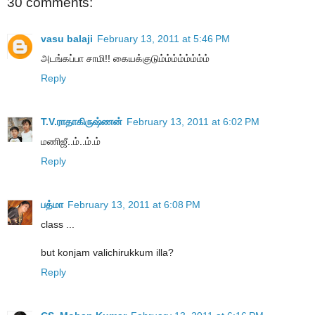
30 comments:
vasu balaji
February 13, 2011 at 5:46 PM
அடங்கப்பா சாமி!! கையக்குடும்ம்ம்ம்ம்ம்ம்ம்
Reply
T.V.ராதாகிருஷ்ணன்
February 13, 2011 at 6:02 PM
மணிஜீ..ம்..ம்.ம்
Reply
பத்மா
February 13, 2011 at 6:08 PM
class ...
but konjam valichirukkum illa?
Reply