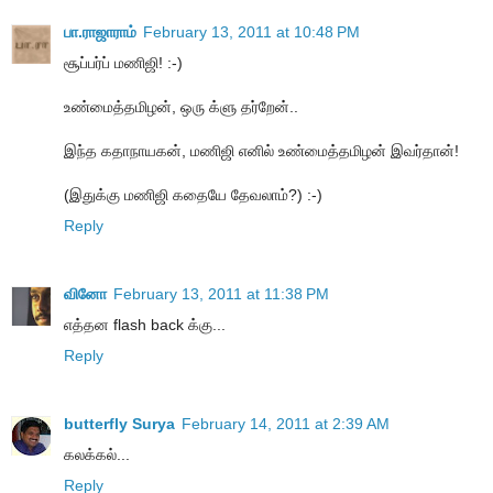
பா.ராஜாராம்
February 13, 2011 at 10:48 PM
சூப்பர்ப் மணிஜி! :-)
உண்மைத்தமிழன், ஒரு க்ளு தர்றேன்..
இந்த கதாநாயகன், மணிஜி எனில் உண்மைத்தமிழன் இவர்தான்!
(இதுக்கு மணிஜி கதையே தேவலாம்?) :-)
Reply
வினோ
February 13, 2011 at 11:38 PM
எத்தன flash back க்கு...
Reply
butterfly Surya
February 14, 2011 at 2:39 AM
கலக்கல்...
Reply