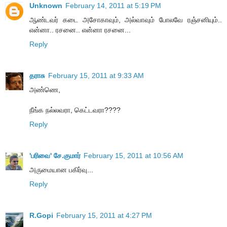
Unknown
February 14, 2011 at 5:19 PM
ஆண்டவர் கடை அசோகாவும், அல்வாவும் போலவே ரஞ்சனியும்..
என்னா.. ரசனை.. என்னா ரசனை...
Reply
தராசு
February 15, 2011 at 9:33 AM
அண்ணெ,
நீங்க நல்லவரா, கெட்டவரா????
Reply
'பரிவை' சே.குமார்
February 15, 2011 at 10:56 AM
அருமையான பகிர்வு...
Reply
R.Gopi
February 15, 2011 at 4:27 PM