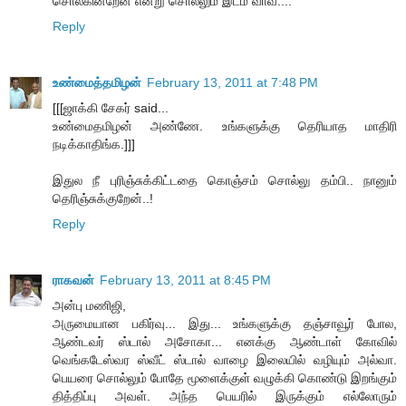
சொல்கின்றேன் என்று சொல்லும் இடம் வாவ்....
Reply
உண்மைத்தமிழன்
February 13, 2011 at 7:48 PM
[[[ஜாக்கி சேகர் said...
உண்மைதமிழன் அண்ணே. உங்களுக்கு தெரியாத மாதிரி
நடிக்காதிங்க.]]]
இதுல நீ புரிஞ்சுக்கிட்டதை கொஞ்சம் சொல்லு தம்பி.. நானும்
தெரிஞ்சுக்குறேன்..!
Reply
ராகவன்
February 13, 2011 at 8:45 PM
அன்பு மணிஜி,
அருமையான பகிர்வு... இது... உங்களுக்கு தஞ்சாவூர் போல,
ஆண்டவர் ஸ்டால் அசோகா... எனக்கு ஆண்டாள் கோவில்
வெங்கடேஸ்வர ஸ்வீட் ஸ்டால் வாழை இலையில் வழியும் அல்வா.
பெயரை சொல்லும் போதே மூளைக்குள் வழுக்கி கொண்டு இறங்கும்
தித்திப்பு அவள். அந்த பெயரில் இருக்கும் எல்லோரும்