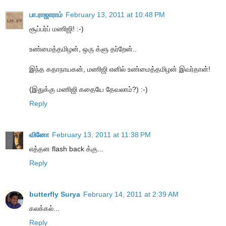
பா.ராஜாராம்
February 13, 2011 at 10:48 PM
சூப்பர்ப் மணிஜி! :-)
உண்மைத்தமிழன், ஒரு க்ளு தர்றேன்..
இந்த கதாநாயகன், மணிஜி எனில் உண்மைத்தமிழன் இவர்தான்!
(இதுக்கு மணிஜி கதையே தேவலாம்?) :-)
Reply
வினோ
February 13, 2011 at 11:38 PM
எத்தன flash back க்கு...
Reply
butterfly Surya
February 14, 2011 at 2:39 AM
கலக்கல்...
Reply