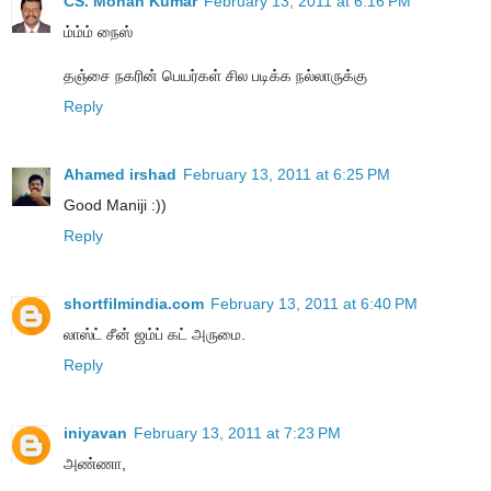
CS. Mohan Kumar
February 13, 2011 at 6:16 PM
ம்ம்ம் நைஸ்
தஞ்சை நகரின் பெயர்கள் சில படிக்க நல்லாருக்கு
Reply
Ahamed irshad
February 13, 2011 at 6:25 PM
Good Maniji :))
Reply
shortfilmindia.com
February 13, 2011 at 6:40 PM
லாஸ்ட் சீன் ஜம்ப் கட் அருமை.
Reply
iniyavan
February 13, 2011 at 7:23 PM
அண்ணா,