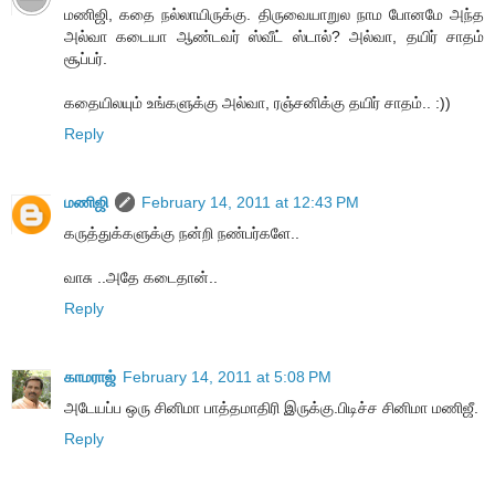
மணிஜி, கதை நல்லாயிருக்கு. திருவையாறுல நாம போனமே அந்த
அல்வா கடையா ஆண்டவர் ஸ்வீட் ஸ்டால்? அல்வா, தயிர் சாதம்
சூப்பர்.
கதையிலயும் உங்களுக்கு அல்வா, ரஞ்சனிக்கு தயிர் சாதம்.. :))
Reply
மணிஜி
February 14, 2011 at 12:43 PM
கருத்துக்களுக்கு நன்றி நண்பர்களே..
வாசு ..அதே கடைதான்..
Reply
காமராஜ்
February 14, 2011 at 5:08 PM
அடேயப்ப ஒரு சினிமா பாத்தமாதிரி இருக்கு.பிடிச்ச சினிமா மணிஜீ.
Reply