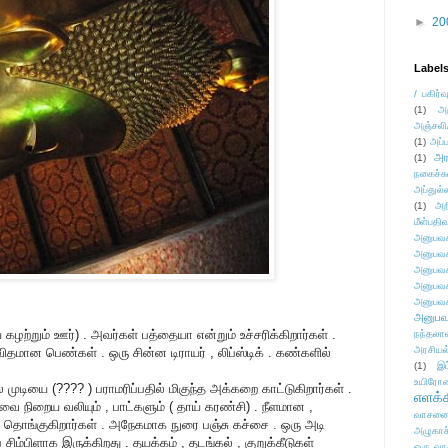
►
20
Label
/ பகிர்வ
(1)
அ
அஞ்சலி
(1)
அப்ப
அர
(1)
நகைச்ச
அப்துல்
(1)
அற
மீள்பதிவ
அனுபவக
அனுபவக
அனுபவக
அனுபவக
அனுபவக
அனுபவ
ழற்றும் ஊர்) . அவர்கள் பத்தையா என்றும் உச்சரிக்கிறார்கள் .
நந்தலால
அரசியல
தமான பெண்கள் . ஒரு சின்ன டிராயர் , லிப்ஸ்டிக் . கண்களில்
(1)
இட
உயிரோ
முடியை (???? ) பராமரிப்பதில் மிகுந்த அக்கறை காட்டுகிறார்கள் .
எளக்க
வை நிறைய வலியும் , பாட்களும் ( தாய் கரண்சி) . நீளமான ,
வாசனை/க
தொங்குகிறார்கள் . அநேகமாக நுரை பஞ்சு கச்சை . ஒரு அடி
அழுகாச
சிம்பிளாக இருக்கிறது . தயக்கம் , தடங்கல் , குறுக்கீடுகள்
ஒரு வா