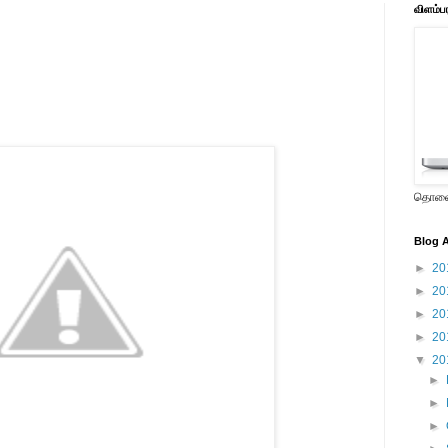
விளம்ப
தொலைக
Blog A
►
20
►
20
►
20
►
20
▼
20
►
►
►