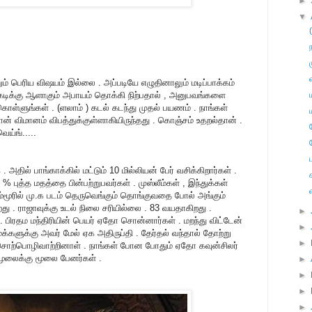
►
▼
ம் பெரிய விஷயம் இல்லை . அப்படியே எழுதினாலும் மடிப்பாக்கம்
டிக்கு ஆளாகும் அபாயம் தொக்கி நிற்பதால் , அனுபவங்களை
கொள்ளுங்கள் . (ளலாம் ) கடல் கடந்து முதல் பயணம் . நாங்கள்
தான் விமானம் விபத்துக்குள்ளாகியிருந்தது . கொஞ்சம் உதறல்தான் .
ெய்ங்.....
ப
அதில் பாங்காக்கில் மட்டும் 10 மில்லியன் பேர் வசிக்கிறார்கள் .
% புத்த மதத்தை பின்பற்றுபவர்கள் . முஸ்லீம்கள் , இந்துக்கள்
்மூரில் மு.க படம் தெருவெங்கும் தொங்குவதை போல் அங்கும்
றது . ராஜாவுக்கு உடல் நிலை சரியில்லை . 83 வயதாகிறது .
►
6 . பிரதம மந்திரியின் பெயர் ஏதோ சொன்னார்கள் . மறந்து விட்டேன்
►
 மக்களுக்கு அவர் மேல் ஏக அதிருப்தி . தேர்தல் வந்தால் தோற்று
►
ி சொற்பொழிவாற்றினாள் . நாங்கள் போன போதும் ஏதோ கவுன்சிலர்
 மூலைக்கு மூலை பேனர்கள் .
►
►
►
►