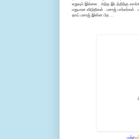
எதுவும் இல்லை . அந்த இடத்திற்கு வாக்
மதுபான விடுதிகள் . மசாஜ் பார்லர்கள் . ம
தாய் மசாஜ் இன்ன பிற ...
பஞ்ச
வ