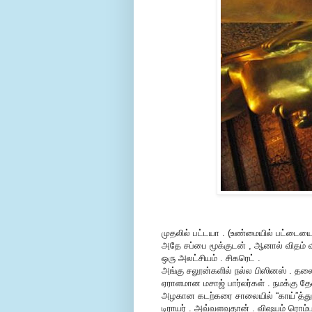
முதலில் பட்டயா . (உண்மையில் பட்டையை க
அதே சப்பை மூக்குடன் , ஆனால் விதம் வி
ஒரு அலட்சியம் . சிகரெட் .
அங்கு சலூன்களில் நல்ல பிஸினஸ் . தலை 
ஏராளமான மசாஜ் பார்லர்கள் . நமக்கு தே
அழகான கடற்கரை சாலையில் “காய்”த்து 
டிராயர் . அவ்வளவுதான் . விஷயம் ரொம்ப 