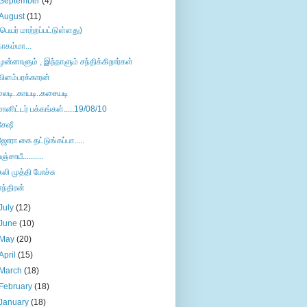
September
(4)
August
(11)
(பெயர் மாற்றப்பட்டுள்ளது)
நாகம்மா...
முன்னாளும் , இந்நாளும் சந்திக்கிறார்கள்
விளம்பரக்காரன்
மலடி..காயடி..கசையடி
மானிட்டர் பக்கங்கள்.....19/08/10
சேஷீ
ஜோரா கை தட்டுங்கப்பா.....
ஞ்சாயீ..........
கலி முத்தி போச்சு
எந்திரன்
July
(12)
June
(10)
May
(20)
April
(15)
March
(18)
February
(18)
January
(18)