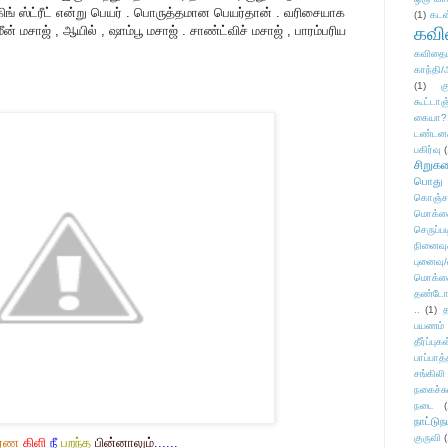
கிங் ஸ்ட்ரீட் என்று பெயர் . பொருத்தமான பெயர்தான் . வரிசையாக
(1)
கடன
ீன் மசாஜ் , ஆயில் , ஷாம்பூ மசாஜ் . சாண்ட்விச் மசாஜ் , பாரம்பரிய
கவ
கவிதைய
காந்தி/
(1)
க
கூட்டா
கையா?
டண்டன
பகிர்வு
(
சிறுக
பொது
கொஞ்ச
மொக்க
செருப்ப
நினைவு
புனைவு
மொக்க
தண்டோரா
..
(1)
த
பயணம்
தீர்ப்பு
பாப்பாத்
சங்கிலி
நகைச்ச
நடை
(
நாட்டுந
குருவி
ர்ண
கிளி
நீ
பறந்த
பின்னாலும்.
.....