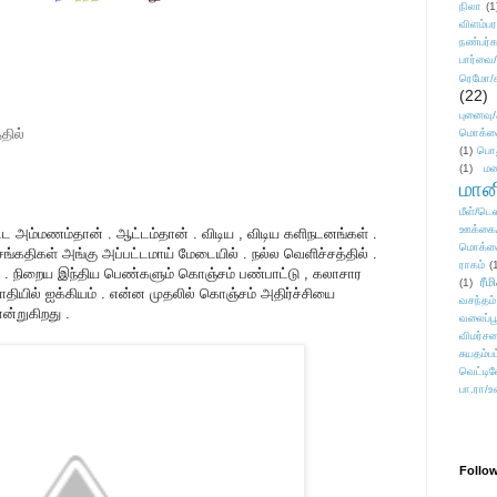
நிலா
(1
விளம்பர
நண்பர்க
பார்வை/
ரெமோ/க
(22)
புனைவ
தில்
மொக்க
(1)
பொ
(1)
மன
மானி
மீள்/டெஸ
ஊக்கை
்ட அம்மணம்தான் . ஆட்டம்தான் . விடிய , விடிய களிநடனங்கள் .
மொக்க
ம் சங்கதிகள் அங்கு அப்பட்டமாய் மேடையில் . நல்ல வெளிச்சத்தில் .
ராகம்
(
 . நிறைய இந்திய பெண்களும் கொஞ்சம் பண்பாட்டு , கலாசார
ரீம
(1)
ோதியில் ஐக்கியம் . என்ன முதலில் கொஞ்சம் அதிர்ச்சியை
வசந்தம்
ோன்றுகிறது .
வலைப்பூ
விமர்சன
சுயதம்ப
வெட்டிவ
பா.ரா/உ
Follo