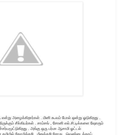
 என்று அழைக்கிறார்கள் . மினி கூவம் போல் ஒன்று ஓடுகிறது .
ிருக்கும் சீக்கியர்கள் . சாம்சங் , சோனி எல்.சி.டிக்களை ஷோரூம்
்யமூட்டுகிறது . அங்கு ஒரு பர்மா ஆசாமி ஓட்டல்
ன் தமிழில் கோழிக்கறி , மீனுக்கறி சோறு , வெண்டைக்காய்