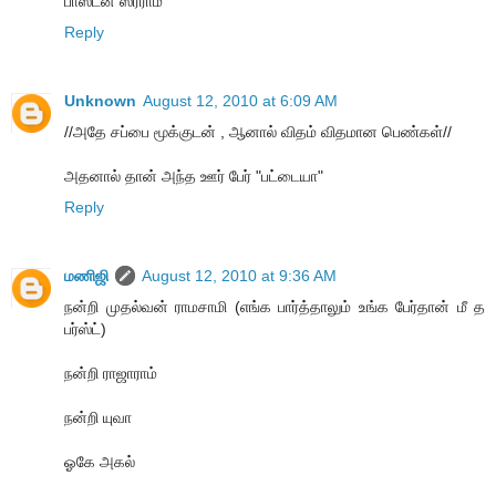
பாஸ்டன் ஸ்ரீராம்
Reply
Unknown
August 12, 2010 at 6:09 AM
//அதே சப்பை மூக்குடன் , ஆனால் விதம் விதமான பெண்கள்//
அதனால் தான் அந்த ஊர் பேர் "பட்டையா"
Reply
மணிஜி
August 12, 2010 at 9:36 AM
நன்றி முதல்வன் ராமசாமி (எங்க பார்த்தாலும் உங்க பேர்தான் மீ த
பர்ஸ்ட்)
நன்றி ராஜாராம்
நன்றி யுவா
ஓகே அகல்