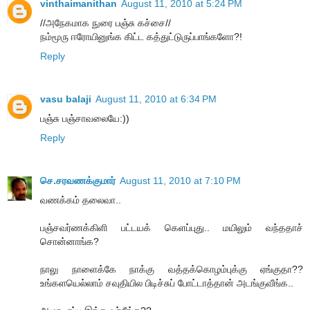
vinthaimanithan
August 11, 2010 at 5:24 PM
//அநேகமாக நுரை பஞ்சு கச்சை//
நம்மூரு ஈரோயினுங்க கிட்ட கத்துட்டுருப்பாங்களோ?!
Reply
vasu balaji
August 11, 2010 at 6:34 PM
பஞ்சு பஞ்சாவலையே:))
Reply
செ.சரவணக்குமார்
August 11, 2010 at 7:10 PM
வணக்கம் தலைவா..
பஞ்சவர்ணக்கிளி பட்டயக் கெளப்புது.. மயிலும் வந்ததாச்
சொன்னாங்க?
நாலு நாளைக்கே நாக்கு வத்தக்கொழம்புக்கு ஏங்குதா??
உங்களயெல்லாம் சவுதியில பிடிச்சுப் போட்டாத்தான் அடங்குவீங்க..