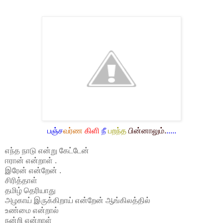
பஞ்ச
வர்ண
கிளி
நீ
பறந்த
பின்னாலும்.
.....
எந்த நாடு என்று கேட்டேன்
ஈரான் என்றாள் .
இரேன் என்றேன் .
சிரித்தாள்
தமிழ் தெரியாது
அழகாய் இருக்கிறாய் என்றேன் ஆங்கிலத்தில்
உண்மை என்றால்
நன்றி என்றாள்