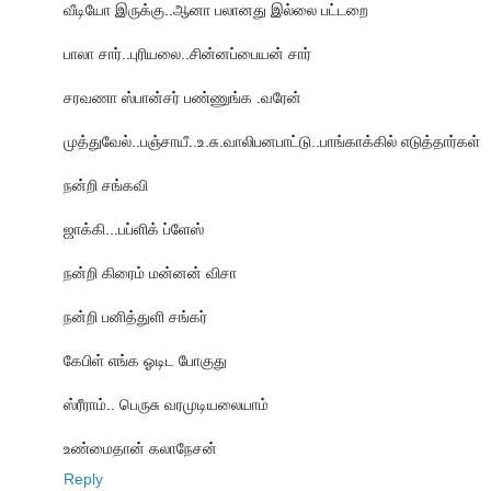
வீடியோ இருக்கு..ஆனா பலானது இல்லை பட்டறை
பாலா சார்..புரியலை..சின்னப்பையன் சார்
சரவணா ஸ்பான்சர் பண்ணுங்க .வரேன்
முத்துவேல்..பஞ்சாயீ..உ.சு.வாலிபனபாட்டு..பாங்காக்கில் எடுத்தார்கள்
நன்றி சங்கவி
ஜாக்கி...பப்ளிக் ப்ளேஸ்
நன்றி கிரைம் மன்னன் விசா
நன்றி பனித்துளி சங்கர்
கேபிள் எங்க ஓடிட போகுது
ஸ்ரீராம்.. பெருசு வரமுடியலையாம்
உண்மைதான் கலாநேசன்
Reply