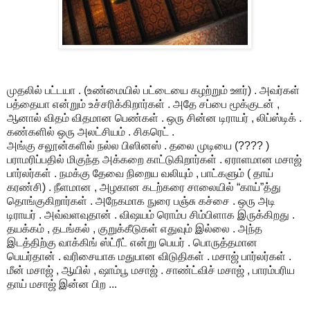
முதலில் பட்டயா . (உண்மையில் பட்டையை கழற்றும் ஊர்) . அவர்கள்
பத்தையா என்றும் உச்சரிக்கிறார்கள் . அதே சப்பை மூக்குடன் ,
ஆனால் விதம் விதமான பெண்கள் . ஒரு சின்ன டிராயர் , லிப்ஸ்டிக் .
கண்களில் ஒரு அலட்சியம் . சிகரெட் .
அங்கு சலூன்களில் நல்ல பிஸினஸ் . தலை முடியை (???? )
பராமரிப்பதில் மிகுந்த அக்கறை காட்டுகிறார்கள் . ஏராளமான மசாஜ்
பார்லர்கள் . நமக்கு தேவை நிறைய வலியும் , பாட்களும் ( தாய்
கரண்சி) . நீளமான , அழகான கடற்கரை சாலையில் “காய்”த்து
தொங்குகிறார்கள் . அநேகமாக நுரை பஞ்சு கச்சை . ஒரு அடி
டிராயர் . அவ்வளவுதான் . விஷயம் ரொம்ப சிம்பிளாக இருக்கிறது .
தயக்கம் , தடங்கல் , குறுக்கீடுகள் எதுவும் இல்லை . அந்த
இடத்திற்கு வாக்கிங் ஸ்ட்ரீட் என்று பெயர் . பொருத்தமான
பெயர்தான் . வரிசையாக மதுபான விடுதிகள் . மசாஜ் பார்லர்கள் .
மீன் மசாஜ் , ஆயில் , ஷாம்பூ மசாஜ் . சாண்ட்விச் மசாஜ் , பாரம்பரிய
தாய் மசாஜ் இன்ன பிற ...