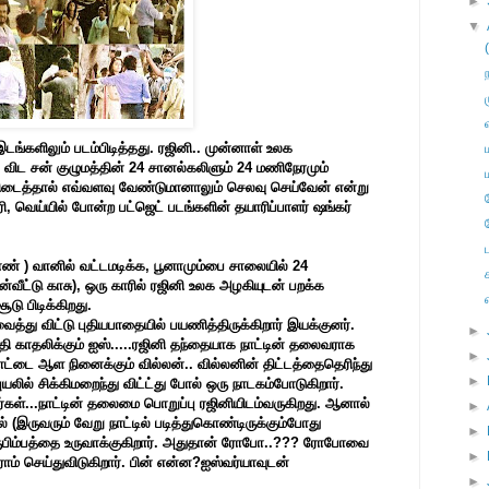
►
▼
இடங்களிலும்
படம்
பிடித்தது
.
ரஜினி
..
முன்னாள்
உலக
விட
சன்
குழுமத்தின்
24
சானல்கலிளும்
24
மணி
நேரமும்
ிடைத்தால்
எவ்வளவு
வேண்டுமானாலும்
செலவு
செய்வேன்
என்று
ரி
,
வெய்யில்
போன்ற
பட்ஜெட்
படங்களின்
தயாரிப்பாளர்
ஷங்கர்
ப
எண்
)
வானில்
வட்டமடிக்க
,
பூனா
மும்பை
சாலையில்
24
ன்
வீட்டு
காசு
),
ஒரு
காரில்
ரஜினி
உலக
அழகியுடன்
பறக்க
சூடு
பிடிக்கிறது
.
ைத்து
விட்டு
புதிய
பாதையில்
பயணித்திருக்கிறார்
இயக்குனர்
.
►
தி
காதலிக்கும்
ஐஸ்
.....
ரஜினி
தந்தையாக
நாட்டின்
தலைவராக
►
ாட்டை
ஆள
நினைக்கும்
வில்லன்
..
வில்லனின்
திட்டத்தை
தெரிந்து
►
ுயலில்
சிக்கி
மறைந்து
விட்ட்து
போல்
ஒரு
நாடகம்
போடுகிறார்
.
்கள்
...
நாட்டின்
தலைமை
பொறுப்பு
ரஜினியிடம்
வருகிறது
.
ஆனால்
►
ல்
(
இருவரும்
வேறு
நாட்டில்
படித்து
கொண்டிருக்கும்போது
►
ு
பிம்பத்தை
உருவாக்குகிறார்
.
அதுதான்
ரோபோ
..???
ரோபோவை
►
ராம்
செய்து
விடுகிறார்
.
பின்
என்ன
?
ஐஸ்வர்யாவுடன்
►