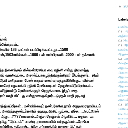
►
20
Label
/ பகிர்வ
(1)
அ
.
அஞ்சலி
தான்
(1)
அப்ப
ம்பிங்க்தான்
..
அர
(1)
ுகளில்
186
நாட்கள்
படம்
பிடிக்கபட்டது
...1500
நகைச்ச
கள்
,1503
மயில்கள்
...1000
டன்
சாம்பிராணி
..2000
டன்
தக்காளி
அப்துல்
(1)
அற
மீள்பதிவ
அனுபவக
்ற
நினைக்கும்
வில்லன்
ரோபோ
வை
ரஜினி
என்று
நினைத்து
அனுபவக
ில்
ஹாலிவுட்டை
அசால்ட்டாக
முந்தியிருக்கிறார்
இயக்குனர்
..
திடீர்
அனுபவக
ஆகி
மனிதனை
போல்
காதல்
உணர்வு
வந்து
விடுகிறது
..
வில்லன்
அனுபவக
ோலவே
)
உருவாக்கி
ரஜினி
ரோபோவுடன்
நெருங்க
விடுகிறார்கள்
..
அனுபவக
ினி
இரண்டு
ரோபோக்களும்
நெருக்கமாக
இருப்பதை
அனுபவ
ராம்
மாறி
விட்டது
என்று
உணருகிறார்
...(
முதல்
பாதி
முடிவு
)
நந்தலால
அரசியல
(1)
இட
ருப்பீர்கள்.. மன்னிக்கவும் நண்பர்களே.நான் அதுவரைதான்படம்
உயிரோ
டை அணிந்தகுண்டர்களின் தடியடி,ஆசிட் முட்டை வீச்சு.....பெட்ரோல்
எளக்க
ரத்த ஆறு...????காரணம்..அஞ்சாநெஞ்சன் அழகிரி.... மதுரை மா
வாசனை/க
ண்புமிகு "அட்டாக்" பாண்டி தலைமையில் வந்தகும்பல்...ரோபோ
அழுகாச
ும்இந்த கதிதான்...இந்த சம்பவத்தில் மதுரை ஆட்கள்
ஒரு வா