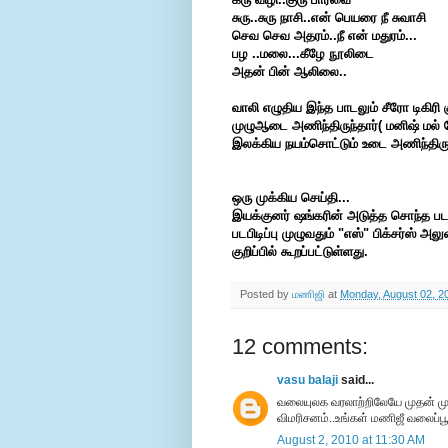
சுரு..சுரு நாசி..என் பெயரை நீ சுவாசி
செவ செவ அதரம்..நீ என் மதுரம்...
பழ ..மலை...கீழே நூலிடை
அதன் பின் ஆலிலை..
வாலி எழுதிய இந்த பாடலும் சீரோ டிகிரி 
முழுஆடை அணிந்திருந்தார்( மனிஷ் மல
இலக்கிய நயம்சொட்டும் உடை அணிந்திருந
ஒரு முக்கிய செய்தி...
இயக்குனர் ஷங்கரின் அடுத்த சொந்த பட
படபிடிப்பு முழுவதும் "எஸ்" பிக்சர்ஸ் 
குறிப்பில் கூறப்பட்டுள்ளது.
Posted by
மணிஜி
at
Monday, August 02, 2
12 comments:
vasu balaji
said...
வலையுலக வரலாற்றிலேயே முதன் மு
விமரிசனம்..உங்கள் மணிஜீ வலைப்பூவ
August 2, 2010 at 11:30 AM