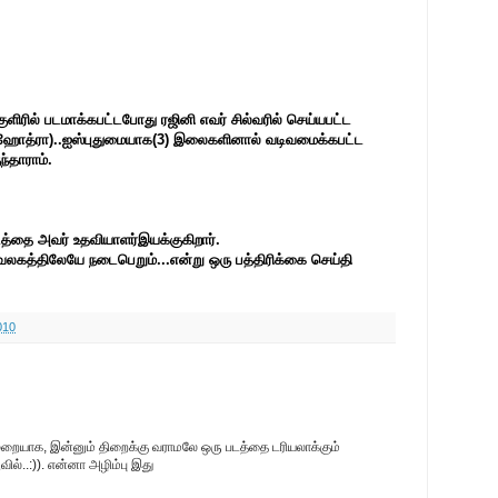
குளிரில் படமாக்கபட்டபோது ரஜினி எவர் சில்வரில் செய்யபட்ட
் ஹோத்ரா)..ஐஸ்புதுமையாக(3) இலைகளினால் வடிவமைக்கபட்ட
்தாராம்.
த்தை அவர் உதவியாளர்இயக்குகிறார்.
அலுவலகத்திலேயே நடைபெறும்...என்று ஒரு பத்திரிக்கை செய்தி
010
றையாக, இன்னும் திறைக்கு வராமலே ஒரு படத்தை டரியலாக்கும்
ில்..:)). என்னா அழிம்பு இது