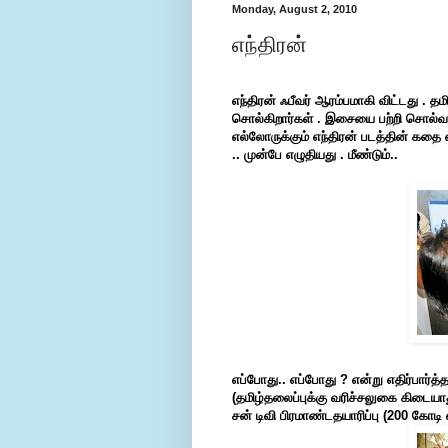
Monday, August 2, 2010
எந்திரன்
எந்திரன் ஃபீவர் ஆரம்பமாகி விட்டது . த
சொல்கிறார்கள் . இசையை பற்றி சொல்வத
எல்லோருக்கும் எந்திரன் படத்தின் கதை 
.. முன்பே எழுதியது . மீண்டும்..
எப்போது..
எப்போது
?
என்று
எதிர்பார்த்
(
தமிழ்
தலைப்புக்கு
வரிச்சலுகை
கிடையா
சன்
டிவி
பிரமாண்ட
தயாரிப்பு
(200
கோடி