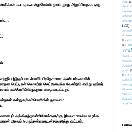
நிலா
(1
ன்னிக்கக் கூடாதா..என்றுசெல்வி மூலம் தூது அனுப்பியதாக ஒரு
விளம்பர
நண்பர்க
பார்வை/
ள்....
ரெமோ/க
(22)
புனைவ
மொக்க
்.
(1)
பொ
(1)
மன
மானி
மீள்/டெஸ
ஊக்கை
்...
மொக்க
ராகம்
(
ரீம
(1)
..எழுதிய இந்தப் பாடல்பனிப் பிரதேசமான அண்டார்டிகாவில்
வசந்தம்
ிர்சாதன பெட்டிகள் கொண்டு செட்அமைக்க வேண்டும் என்று ஷங்கர்
வலைப்பூ
ம்சங்க் கம்பெனியிலிருந்துவரவழைககபட்டது.
விமர்சன
சுயதம்ப
வெட்டிவ
ாங்கள்தான் என்றுஅக்கம்பெனியின் தலைமை
பா.ரா/உ
்..
ட்டிகளையும் அங்கிருந்தஎஸ்கிமோக்களுக்கு இலவசமாகவே வழங்க
ாறன் மிகவும் பெருந்தன்மையுடன்சம்மதித்து விட்டார்.
Follo