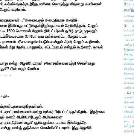
்டதால் வக்கீல்களுக்கு இந்தபணியை கொடுத்து விடுமாறு அண்ணன்
(1)
கடன
கவ
ேலும் கூறினார்.
கவிதைய
் துறைதலைவர்..."அனைவரும் அமைதியாக அலறிக்
காந்தி/
 இப்போது கட்டுக்குள்இருப்பதாகவும் தெரிவித்தார். மேலும்
(1)
க
 1500 மொபைல் ஹோம் தியேட்டர்கள் தமிழ் நாடுமுழுவதும்
கூட்டா
கையா?
 படம்இலவசமாக ரோபோ வை பார்க்கலாம்... மேலும் படம்
டண்டன
க நாணயம் பரிசாகவழங்கப்படும்..என்றும் அவர் மேலும் கூறினார்.
பகிர்வு
(
ள் மீது தேசிய பாதுகாப்பு சட்டம்பாயும் என்றும் கூறினார். காவல்
சிறுக
பொது
கொஞ்ச
ையாது என்று அழகிரி,மாறன் சகோதரர்களை பற்றி சொன்னது
மொக்க
தது?? பின் வரும் ரோபோ
செருப்ப
........
நினைவு
புனைவு
மொக்க
தண்டோரா
..
(1)
த
்டது..
பயணம்
தீர்ப்பு
ன்றனர்..தகவலறிந்தவர்கள்..
பாப்பாத்
ஷுட் பண்ணலாம் என்று ஷங்கர் பிரியப்பட்டிருக்கிறார்.. இதற்காக
சங்கிலி
ப்துல் கலாம் ஆகியோரிடமும் ஆலோசனை
நகைச்ச
நடை
(
ந்த தயாநிதிஎன்னது? சூரியனுக்கா..நாங்க இங்கிருந்தே
நாட்டுந
என்று வாய்த் துடுக்காக சொல்லிவிட்டாராம்..இது அழகிரி
குருவி