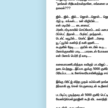
"நாங்கள் சிறியவர்கள்தானே, எங்களை ம
தகவல்???
ஜில்.. ஜில்.. ஜில்... ஜொள்...ஜொள்... ஜொ
ஆர்.டி. எக்ஃஸ்.... உன் விழியில்....
என் மடியில் .... டைனமைட்
அண்டார்டிகாவில் செய்வோம்...லவ் ஃபைட
பிப்பெட் நீதான்.... பீயுரெட்.நாந்தான்..
டெஸ்ட் டீயூபில்... ரெஸ்ட் இனி ..அதை
யூ ட்யூபில் கண்டு நீ களி ஹனி.....
கூகுளில் தேடி...... குயிக் டைமில் கூடி...
பிளாக்குகளில் பாடி.....பாரடைஸ் போகலாம
என் பிளாக் பெர்ரி நீ வாடி....
கலைமாமணி
,வித்தக கவிஞர் பா.விஜய் 
நடைபெற்றது...இப்பாடலுக்கு 5000 குள
பிரியப்பட....உடனேகொரியாவிலிருந்து சா
இங்கு
பிரிட்ஜ் விற்ற முதல் கம்பெனி ந
நிர்வாகி சூ சென் பெருமையுடன் கூறினார
படபிடிப்பு
முடிந்தவுடன் 5000 குளிர் பெ
வேண்டுமென்றுரஜினி கூறி விட கலாநிதி ம
கரு விழி..குரு பார்வை