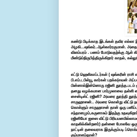
கண்டு
பிடிக்காத
இடங்கள்
தவிர
எல்லா
அழகி
...
ஷங்கர்
..
ஆஸ்கார்
ரகுமான்
.
அதை
விளம்பரம்
.
பணம்
போடுவதற்க்கு
ஆள்
க
மீண்டும்
நிருபித்திருக்கிறார்
காதல்
,
கல்லு
எட்டு ஹெலிகாப்டர்கள்
(
ஷங்கரின்
ராசி
பி
.
எம்
.
டபிள்யூ
கார்கள்
பறக்க
(
எவன்
அப்ப
பின்னால்
இன்னொரு
ரஜினி
துரத்த
.
படம்
தனது
வழக்கமான
பார்முலாவை
தள்ளி
வ
சைன்டிஸ்ட்
ரஜினி
?
அவரை
துரத்தி
துரத்
சாருஹாஸன்
..
அவரை
கொன்று
விட்டு
ந
கொள்ளும்
சாருஹாசன்
தான்
ஒரு
பனிப்ப
சந்தானமும்
,
கருனாசும்
இதற்கு
உதவுகிறார
ரஜினியோ
ஐஸை
விட்டு
பிரிய
மனமில்லாம
காதலிக்கின்றனர்
)
தன்னை
போலவே
ஒர
நாட்டின்
தலைவராக
இருக்கும்படி
ப்ரொக்
கும்மாளம்தான்
?