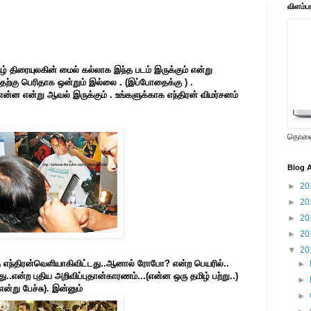
விளம்ப
மிழ் திரையுலகின் மைல் கல்லாக இந்த படம் இருக்கும் என்று
ற்கு பெரிதாக ஒன்றும் இல்லை . (இப்போதைக்கு ) .
என்ன என்று ஆவல் இருக்கும் . உங்களுக்காக எந்திரன் விமர்சனம்
தொலைக
Blog A
►
20
►
20
►
20
►
20
▼
20
த
எந்திரன்
வெளியாகிவிட்டது
..
ஆனால்
ரோபோ
?
என்ற
பெயரில்
..
►
து
..
என்ற
புதிய
அறிவிப்புதான்
காரணம்
...(
என்ன
ஒரு
தமிழ்
பற்று
..)
►
என்று
பேச்சு
).
இன்னும்
►