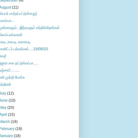
September
(4)
August
(11)
(பெயர் மாற்றப்பட்டுள்ளது)
நாகம்மா...
முன்னாளும் , இந்நாளும் சந்திக்கிறார்கள்
விளம்பரக்காரன்
மலடி..காயடி..கசையடி
மானிட்டர் பக்கங்கள்.....19/08/10
சேஷீ
ஜோரா கை தட்டுங்கப்பா.....
ஞ்சாயீ..........
கலி முத்தி போச்சு
எந்திரன்
July
(12)
June
(10)
May
(20)
April
(15)
March
(18)
February
(18)
January
(18)