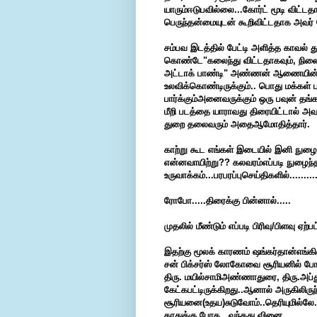
யாரும்ஈடுபவில்லை...கோர்ட் மூடி விட
பெருந்தன்மையுடன் கூறிவிட்டதாக அவர் ம
சம்பவ இடத்தில் பேட்டி அளித்த காவல
கொண்டே"கலைந்து விட்டதாகவும், நிலைமை
அட்டாக் பாண்டி" அண்ணன் ஆணையின்படி
உலவிக்கொண்டிருக்கும்.. பொது மக்கள்
பார்க்கும்அனைவருக்கும் ஒரு பவுன் தங்
மீறி படத்தை யாராவது திரையிட்டால் அவர்க
துறை தலைவரும் அதைஆமோதித்தார்.
காற்று கூட எங்கள் இடையில் இனி நுழ
என்னவாயிற்று?? கலவரம்எப்படி நுழைந்
உருவாக்கம்...பரபரப்புசெய்திகளில்...........
ரோபோ.....திரைக்கு பின்னால்.....
முதலில்
மீண்டும் எப்படி பிரிவு/பிளவு ஏற்பட
இதற்கு
மூலக் காரணம் ஷங்கர்தான்எங்கி
சன் பிக்சர்ஸ் லோகோவை சூரியனில் போய் 
திரு. மயில்சாமிஅண்ணாதுரை, திரு.அ
கேட்கபட்டிருக்கிறது..ஆனால் அருகிலிரு
சூரியனை(உதய)சுடுவோம்..தெரியுமில்லே..
காதுக்கு போக ..வந்தது வினை...