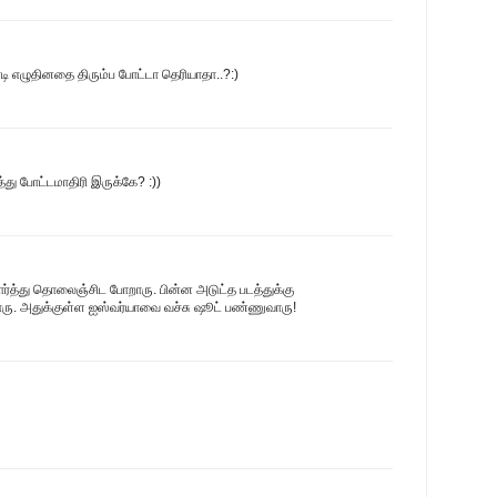
 எழுதினதை திரும்ப போட்டா தெரியாதா..?:)
து போட்டமாதிரி இருக்கே? :))
பார்த்து தொலைஞ்சிட போறாரு. பின்ன அடுட்த படத்துக்கு
பாரு. அதுக்குள்ள ஐஸ்வர்யாவை வச்சு ஷூட் பண்ணுவாரு!