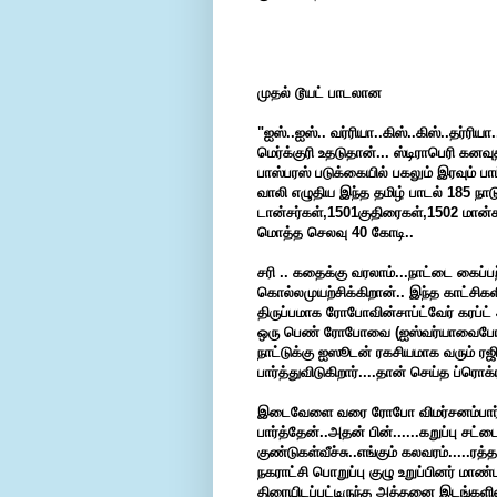
முதல்
டூயட்
பாடலான
"
ஐஸ்
..
ஐஸ்
..
வர்ரியா
..
கிஸ்
..
கிஸ்
..
தர்ரியா
.
மெர்க்குரி
உதடுதான்
...
ஸ்டிராபெரி
கனவு
பாஸ்பரஸ்
படுக்கையில்
பகலும்
இரவும்
பா
வாலி
எழுதிய
இந்த
தமிழ்
பாடல்
185
நாட
டான்சர்கள்
,1501
குதிரைகள்
,1502
மான்
மொத்த
செலவு
40
கோடி
..
சரி
..
கதைக்கு
வரலாம்
...
நாட்டை
கைப்பற
கொல்ல
முயற்சிக்கிறான்
..
இந்த
காட்சிகள
திருப்பமாக
ரோபோவின்
சாப்ட்வேர்
கரப்ட்
ஒரு
பெண்
ரோபோவை
(
ஐஸ்வர்யாவை
ப
நாட்டுக்கு
ஐஸூடன்
ரகசியமாக
வரும்
ரஜ
பார்த்து
விடுகிறார்
....
தான்
செய்த
ப்ரொக்
இடைவேளை வரை ரோபோ விமர்சனம்பார்த்தி
பார்த்தேன்..அதன் பின்......கறுப்பு சட்
குண்டுகள்வீச்சு..எங்கும் கலவரம்.....
நகராட்சி பொறுப்பு குழு உறுப்பினர் மா
திரையிடப்பட்டிருந்த அத்தனை இடங்களில