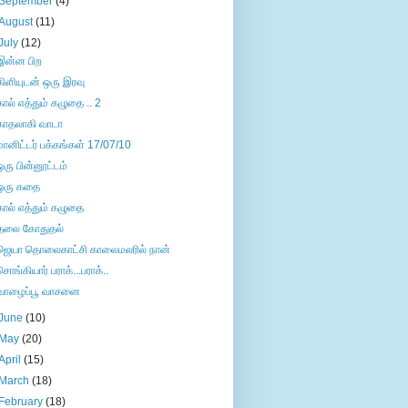
September
(4)
August
(11)
July
(12)
இன்ன பிற
கிளியுடன் ஒரு இரவு
கால் எத்தும் கழுதை .. 2
காதலாகி வாடா
மானிட்டர் பக்கங்கள் 17/07/10
ஒரு பின்னூட்டம்
ஒரு கதை
கால் எத்தும் கழுதை
தலை கோதுதல்
ஜெயா தொலைகாட்சி காலைமலரில் நான்
சொங்கியார் பராக்...பராக்..
வாழைப்பூ வாசனை
June
(10)
May
(20)
April
(15)
March
(18)
February
(18)