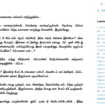
►
►
20
 மாலையை எல்லாம் எடுத்துடுங்க .
Label
ய வாழைமரங்கள். மொந்தை வாழைப்பூக்கள். அடிக்கடி அம்மா
/ பகிர்வ
ம் எங்கோ அந்த வாசனை கமழ்ந்து கொண்டே இருக்கிறது.
(1)
அ
அஞ்சலி
 பி சிம்டம்ஸ் ஆஃப் அல்சீமர். நீங்க அவர் பிள்ளை இல்லியா? உங்க
(1)
அப்ப
ந்து போகும். இல்லை சட்டுன்னு நியாபகம் வராது. அட் ஒன் ஸ்டேஜ்
அர
(1)
ண்ணாடியில் பார்க்கும்போது இவர் யாருண்ணு அவருக்கே குழப்பம்
நகைச்ச
அப்துல்
ிளம்பறீங்க? அப்பாவை யார்...?
(1)
அற
மீள்பதிவ
ற்கே வந்து விடுவான். அப்பாவின் மேற்பார்வையில் சுத்தமாய்
அனுபவக
ஹைஜீனிக் - அப்பா .
அனுபவக
அனுபவக
? இரண்டு போட்டோக்களை பார்பர் அவனிடம் காட்டுகிறார். ம்ம்ம்..
அனுபவக
கண்ணை நல்லா இறுக்கமா மூடிக்கோப்பா .
அனுபவக
அனுபவ
நந்தலால
இரண்டாவது முத்தம். உமா, கிணற்றடி, தோய்க்கிற கல். அந்த முத்தம்
அரசியல
ிருந்தேன். இறுக்கமாக. திறந்த போது உமா போய் விட்டிருந்தாள்.
(1)
இட
ண்டேயிருந்தது.
உயிரோ
எளக்க
யுதான்னு பாருங்களேன். ஜஸ்ட் டிரை டூ அண்டர்ஸ்டேண்டு . இந்த
வாசனை/க