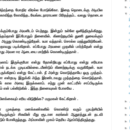
►
►
்த பவித்ரத்தை மோதிர விரல்ல போடுங்கோ. இதை தொடைக்கு அடியில
▼
 கோவிந்த கோவிந்த..வேங்கடநாராயண பிரிதத்தம்.. வலது தொடைல
ிக்கும்போது அவளிடம் பெற்றது. இன்றும் உள்ளே ஒளிந்திருக்கிறது.
தம்தான் இப்போதும் நினைவில். கிணற்றடியில் துணி துவைக்கும்
ந்து அழுது கொண்டிருந்தேன். உமா வந்தாள். சொல்ல மறந்துவிடுவேன்.
ன்பதாவது படிக்கிறாள். எப்போது அவளை முதலில் பார்த்தேன் என்று
ோது அவள ஈர ஆடையை மாற்றிக் கொண்டிருந்தாள் .
ாதலாய் இருக்குமோ என்று தோன்றியது எப்போது என்று சரியாக
 நடக்க முடியவில்லை..மீண்டும் கிணற்றடிக்கு வருகிறேன். உமா
க்கிறாய் என்று கேட்டாள். நீ அன்று கொடுத்தாயே ஒரு முத்தம்.
 என்றபடி இறுக்கி அந்த இரண்டாவது முத்தத்தை கொடுத்தாள்.
ல் கால அளவு இருக்கலாம். சற்று முன் காட்பரீஸ் சாப்பிடிருக்க
ம் என் பல்லிடுகில் . இந்த நினைவுகள் போலவே .
ிளக்கையும் எரிய விடுறிங்க? மருமகள் கேட்கிறாள் .
►
►
 முகத்தை மனக்கண்களில் கொண்டு வரும் முயற்சியில்
ண்டிருக்கும் சிசுவின் மீது சூடான கரங்கள் ஆதுரத்துடன் தடவி
►
் போலிருந்தது. அம்மாவின் முகம் தெரிய ஆரம்பித்திருந்தது.
►
►