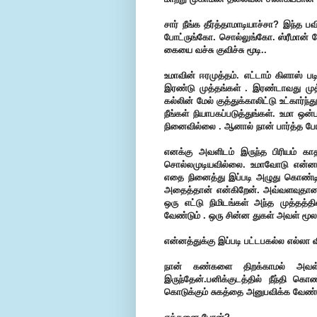
சார் நீங்க தீர்த்தாமாடியாச்சா? இந
போட்ருங்கோ.
சொல்லுங்கோ. ஸ்ரீமான்
கையை வச்சு குவிச்சு மூடி..
உமாவின் ஈரமுத்தம். எட்டாம் கிளாஸ் பட
இரண்டு முத்தங்கள் . இரண்டாவது முத்
கல்லின் மேல் குத்துக்காலிட்டு உட்கார்
நீங்கள் நியாபகப்படுத்துங்கள். உமா ஒ
நினைவில்லை . ஆனால் நான் பார்த்த ப
எனக்கு அவளிடம் இருந்த பிரியம் க
சொல்லமுடியவில்லை. உமாவோடு என்னால்
எதை நினைத்து இப்படி அழுது கொண்டிரு
அதைத்தான் என்கிறேன். அவ்வளவுதானா
ஒரு எட்டு நிமிடங்கள் அந்த முத்தத்தி
வேண்டும் . ஒரு சின்ன துகள் அவள் மூல
என்னத்துக்கு இப்படி பட்டபகல்ல எல்லா வ
நான் கண்களை திறக்காமல் அவள்
இருந்தேன்.பனிக்குடத்தில் நீந்தி கொ
கொடுக்கும் சுகத்தை அனுபவிக்க வேண்டும