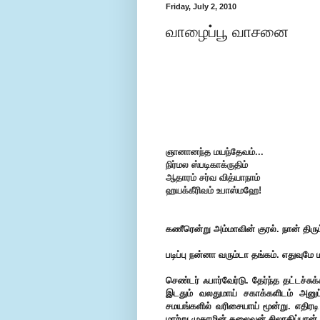
Friday, July 2, 2010
வாழைப்பூ வாசனை
ஞானானந்த மயந்தேவம்...
நிர்மல ஸ்படிகாக்ருதிம்
ஆதாரம் சர்வ வித்யாநாம்
ஹயக்கீரிவம் உபாஸ்மஹே!
கணீரென்று அம்மாவின் குரல். நான் திரு
படிப்பு நன்னா வரும்டா தங்கம். எதுவு
செண்டர் ஃபார்வேர்டு. தேர்ந்த தட்டச்
இடதும் வலதுமாய் சகாக்களிடம் அனுப்
சமயங்களில் வரிசையாய் மூன்று. எதிரடி
மாற்று முகாமின் தலைவன் சிலாகிப்பான்