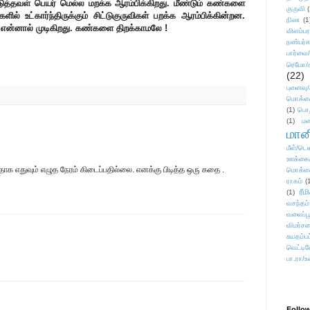
ுத்தவள் பெயர் மெல்ல மறக்க ஆரம்பிக்கிறது. மீண்டும் கண்களை
குருவி
ளில் உட்கார்ந்திருக்கும் சிட்டுகுருவிகள் பறக்க ஆரம்பிக்கின்றன.
நிலா
(1
.. என்னால் முடிகிறது. கண்களை திறக்காமலே !
விளம்பர
நண்பர்க
பார்வை/
ரெமோ/க
(22)
புனைவ
மொக்க
(1)
பொ
(1)
மன
மானி
மீள்/டெஸ
ஊக்கை
தாக எதுவும் எழுத நேரம் கிடைப்பதில்லை. எனக்கு பிடித்த ஒரு கதை .
மொக்க
ராகம்
(
ரீம
(1)
வசந்தம்
வலைப்பூ
விமர்சன
சுயதம்ப
வெட்டிவ
பா.ரா/உ
Follo