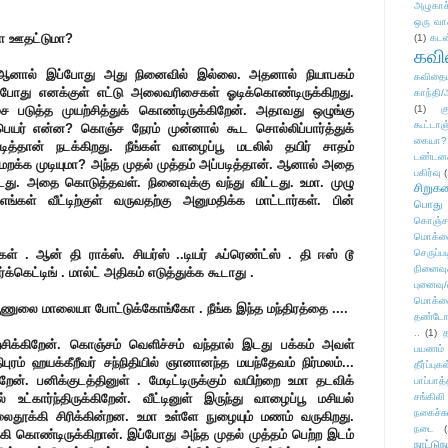
அழுகாச
ஒரு வா
பா ஊதட்டுமா?
(1)
கடன
கவ
 ஆனால் இப்போது அது நினைவில் இல்லை. அதனால் நியாபகம்
கவிதைய
ப்போது எனக்குள் எட்டு அலைவரிசைகள் ஓடிக்கொண்டிருக்கிறது.
காந்தி/
 படுத்த முயற்சித்துக் கொண்டிருக்கிறேன். அதாவது ஒழுங்கு
(1)
க
கூட்டா
பெயர் என்ன? கொஞ்ச நேரம் முன்னால் கூட சொல்லிப்பார்த்துக்
கையா?
்தான் நடக்கிறது. நீங்கள் வாழைப்பூ மடலில் தயிர் சாதம்
டண்டன
ை மறக்க முடியுமா? அந்த முதல் முத்தம் அப்படித்தான். ஆனால் அதை
பகிர்வு
(
டது. அதை கொடுத்தவள். நினைவுக்கு வந்து விட்டது. உமா. முழு
சிறுக
ள் வீட்டிற்குள் வருவதற்கு அனுமதிக்க மாட்டார்கள். பின்
பொது
கொஞ்ச
மொக்க
் . ஆன் தி ராக்ஸ். சியர்ஸ் ..டியர் ஃப்ரெண்ட்ஸ் . தி ஈஸ் டூ
செருப்ப
நினைவு
க்கெட்டிங் . மால்ட் அதிகம் எடுத்துக்க கூடாது .
புனைவு
மொக்க
பூணுலை மாலையா போட்டுக்கோங்கோ . நீங்க இந்த மந்திரத்தை ....
தண்டோரா
..
(1)
த
ிக்கிறேன். கொஞ்சம் வெளிச்சம் வந்தால் இடது பக்கம் அவள்
பயணம்
ுரம் ஹயக்கீறீவர் சந்நிதியில் ஞானானந்த மயந்தேவம் நிர்மலம்...
தீர்ப்பு
றேன். பனிக்குடத்தினுள் .
மேடிட்டிருக்கும் வயிற்றை உமா தடவிக்
பாப்பாத்
 உட்கார்ந்திருக்கிறேன். வீட்டினுள் இருந்து வாழைப்பூ மசியல்
சங்கிலி
நகைச்ச
ூக்கி சிரிக்கின்றன. உமா உள்ளே நுழையும் மணம் வருகிறது.
நடை
(
்கி கொண்டிருக்கிறான். இப்போது அந்த முதல் முத்தம் பெற்ற இடம்
நாட்டுந