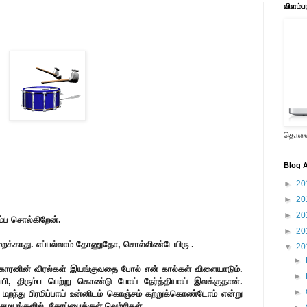
விளம்ப
தொலைக
Blog A
►
20
►
20
►
20
ம்ப சொல்கிறேன்.
►
20
மே மறக்காது. எப்பல்லாம் தோணுதோ, சொல்லிண்டேயிரு .
▼
20
►
சுக்காரனின் விரல்கள் இயங்குவதை போல் என் கால்கள் விளையாடும்.
►
பி, திரும்ப பெற்று கொண்டு போய் நேர்த்தியாய் இலக்குதான்.
►
 மறந்து பிரமிப்பாய் உன்னிடம் கொஞ்சம் கற்றுக்கொண்டோம் என்று
 சமயங்களில். கோப்பைக்குள் வெற்றிகள்.