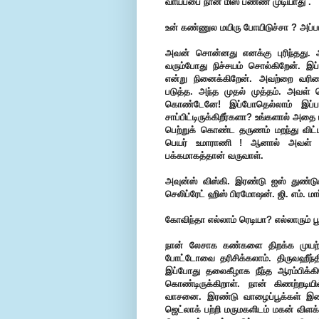
வாய்ப்பை நான் மிஸ் பண்ண முடியாது .
உன் கண்ணுல மயிரு போயிடுச்சா ? அப்
அவன் சொன்னது எனக்கு புரிந்தது.
வரும்போது நிச்சயம் சொல்கிறேன். இ
என்று நினைக்கிறேன். அவற்றை வரிசை
படுத்த. அந்த முதல் முத்தம். அவள் 
கொண்டேனே! இப்போதெல்லாம் இப்படித
சாப்பிட்டிருக்கிறீர்களா? உங்களால் அத
பெற்றுக் கொண்ட தருணம் மறந்து விட்
பெயர் உமாராணி ! ஆனால் அவள் எங்க
பக்கமாகத்தான் வருவாள்.
அவுன்ஸ் விஸ்கி. இரண்டு ஐஸ் துண்டுகள
செலிப்ரேட் ஹிஸ் பிரமோஷன். ஜி. எம். மார்
கோவிந்தா எல்லாம் ரெடியா? எல்லாரும் 
நான் லேசாக கண்களை திறக்க முயற்ச
போட்டோவை தரிசிக்கலாம். திருவஹீந்திப
இப்போது தலைகீழாக நீந்த ஆரம்பிக்கி
கொண்டிருக்கிறாள். நான் கிணற்றடியில்
வாசனை. இரண்டு வாழைப்பூக்கள் இலைத
ஜெட்லாக் பற்றி மருமகளிடம் மகன் விளக