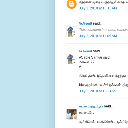
எத்தனை முறை படித்தாலும் அதே உண
July 2, 2010 at 10:11 AM
பெசொவி
said...
This comment has been removed
July 2, 2010 at 11:09 AM
பெசொவி
said...
//Cable Sankar said...
மீள்ஸா..??
//
மீள்ஸ் தான். இதே மீல்ஸா இருந்தா
btw முதல்லயே படிச்சிருக்கேன். திர
July 2, 2010 at 1:22 PM
உண்மைத்தமிழன்
said...
தலைவரே..
படிக்கிறேன்.. படிக்கிறேன்.. படிக்கிறே