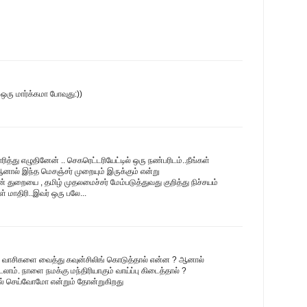
 ஒரு மார்க்கமா போவுது:))
ாரித்து எழுதினேன் .. செகரெட்டரியேட்டில் ஒரு நண்பரிடம்..நீங்கள்
ஆனால் இந்த மெசஞ்சர் முறையும் இருக்கும் என்று
ன் துறையை , தமிழ் முதலமைச்சர் மேம்படுத்துவது குறித்து நிச்சயம்
 மாதிரி..இவர் ஒரு பலே...
ீ நகர் வாசிகளை வைத்து கவுன்சிலிங் கொடுத்தால் என்ன ? ஆனால்
லாம். நாளை நமக்கு மந்திரியாகும் வாய்ப்பு கிடைத்தால் ?
் செய்வோமோ என்றும் தோன்றுகிறது