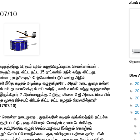
விளம்ப
/07/10
தொலைக
கடிதத்திற்கு பிரதமர் பதில் எழுதியிருப்பதாக சொன்னார்கள் .
தம் அது. கிட்ட தட்ட 15 நாட்களில் பதில் வந்து விட்டது.
Blog A
்லா முயற்சிகளும் மேற்கொள்ளப்படும் என்று அதில்
. சரி இந்த கடிதம் அடிக்கடி எழுதுகிறாரே . அதன் நடை முறை என்ன
►
20
ோல் தபாலாபீசுக்கு போய் கார்டு , கவர் வாங்கி வந்து எழுதுவாரோ
►
20
ு இருக்கிறார் ? அண்ணனுக்கு அடுத்த வினை 2 ஜீ அலைவரிசையில்
►
20
்த முறை நிச்சயம் கீரிடம் கிட்ட தட்ட கழலும் நிலையில்தான்
►
20
17/07/10)
▼
20
ர் சொன்ன நடைமுறை . முதல்வரின் கடிதம் ஆங்கிலத்தில் தட்டச்சு
►
்திடப்பட்டு , ஒரு ஸ்பெஷல் மெசஞ்சர் மூலம் டெல்லிக்கு
►
த்தை தமிழிலேயே எழுதி செம்மொழியை இன்னும் கொஞ்சம்
►
ஒன்றும் செய்யப்போவதில்லை . ஒரு சம்பிரதாய பதிலை தவிர . பின்
அலுவலகத்தில் கனையாழியை காட்டி , கடிதத்தை சேர்த்து விட்டு