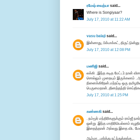
ரமேஷ் வைத்யா
said...
Where is Songiyaar?
July 17, 2010 at 11:22 AM
vasu balaji
said...
இன்னாது, பிக்பாக்கட், திருட்டுன்னு
July 17, 2010 at 12:08 PM
மணிஜி
said...
லக்கி ..இந்த கடித மேட்டர் நான் விச
சொல்லும் முறையும் இருக்கலாம் ..
நினைக்கிறேன்.மற்றப்டி ஒரு தமிழரி
பெருமைதான்..தினத்தந்தி செய்திகள்
July 17, 2010 at 1:25 PM
கண்ணகி
said...
. நம்மூர் மந்திரிகளுக்கும் ராம்ஜ
ஒன்று .இந்த மாதிரியெல்லாம் எழுதிட
இதைத்தான் அல்லது இதை விட மேல
ஆம்மா...பார்த்து நட்ந்துக்கங்க...