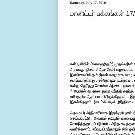
Saturday, July 17, 2010
மானிட்டர் பக்கங்கள் 17
சன் டிவியில் (கலைஞரிலும்) முதல்வரின் 
அதாவது ஜீலை 3 ஆம் தேதி எழுதப்பட்ட கடி
இலங்கையில் தமிழர்கள் கவுரமாக வாழ எல
கூறப்பட்டுள்ளது . சந்தோஷம் நடந்தால் 
என்று தெரிந்து கொள்ள ஆசை . நம்மைப்ப
? ஆனால் ஆ.ராசா துறை மந்திரி எதற்க
சமீபத்தில் ஆரம்பமாகியிருக்கிறதாம் . இந
இருக்கிறதாம் .(டைம்ஸ் ஆஃப் இந்தியா - 
அரசு உயர் அதிகாரியாக இருக்கும் நண்ப
செய்யப்பட்டு . அவரால் தமிழில் கையெழுத
கொடுத்தனுப்பப்படுமாம் . அந்த கடித
வளர்க்கலாம். எப்படியிருந்தாலும் சிங் 
அந்த மெசஞ்சர் டெல்லியில் பிரதமரின் 