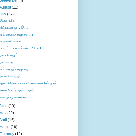
September
(4)
August
(11)
July
(12)
இன்ன பிற
கிளியுடன் ஒரு இரவு
கால் எத்தும் கழுதை .. 2
காதலாகி வாடா
மானிட்டர் பக்கங்கள் 17/07/10
ஒரு பின்னூட்டம்
ஒரு கதை
கால் எத்தும் கழுதை
தலை கோதுதல்
ஜெயா தொலைகாட்சி காலைமலரில் நான்
சொங்கியார் பராக்...பராக்..
வாழைப்பூ வாசனை
June
(10)
May
(20)
April
(15)
March
(18)
February
(18)