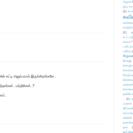
அழுகாச
ஒரு வா
(1)
கடன
கவ
கவிதைய
காந்தி/
(1)
க
கூட்டா
கையா?
டண்டன
பகிர்வு
(
சிறுக
பொது
கொஞ்ச
மொக்க
செருப்ப
ல் கட்டி அனுப்பாமல் இருக்கிறார்களே..
நினைவு
புனைவு
்தார்கள்.. மந்திரிகள்..?
மொக்க
தண்டோரா
னம்..
..
(1)
த
பயணம்
தீர்ப்பு
பாப்பாத்
சங்கிலி
நகைச்ச
நடை
(
நாட்டுந