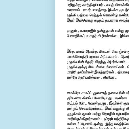
பதிலுக்கு காத்திருப்பார் . சவுத் பிளா
காரணம் . ராமர் பாலத்தை இடிக்க முயற்ச
உறங்கி பதிலை பெற்றுக் கொண்டு கண்டேன்
இவர் இன்னொரு கடிதம் தயாராக வைத்திர
நானும் , காமராஜிம் ஒன்றுதான் என்று மு
பேசாதீங்கப்பா கதர் கிழிசல்களே . இல்ல
இந்த வாரம் ஆனந்த விகடன் கொஞ்சம் சூட
மனங்கொத்தி பறவை அட்டகாசம் . ஆனந்
முதல்வரின் தேநீர் விருந்து அமர்க்களம
முதல்வருக்கு சில பச்சை மிளகாய்கள் .
மாதிரி நண்பர்கள் இருந்தார்கள் . தியா
என்றே தெரியவில்லை . சினிமா ..
மைக்ரோ சாஃப்ட் துணைத் தலைவரின் பர்சை
கும்பலாக கிளம்ப வேண்டியது . அண்டை 
ஆட்டம் போட வேண்டியது . இவர்கள் குறவர
என்றும் சொல்கிறார்கள். இவர்களுக்கு சி
குழுக்கள் மூலம் மாற்று தொழில் ஏற்பாடுக
மாறியிருக்கிறார்களாம் . நம்மூர் மந்திர
என்ன ? ஆனால் ஒன்று .இந்த மாதிரியெல்ல