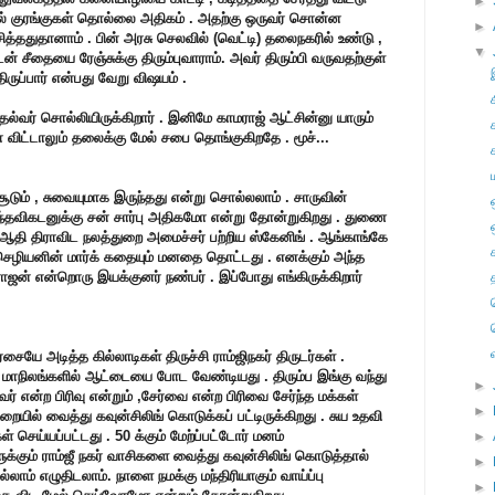
►
க்கில் குரங்குகள் தொல்லை அதிகம் . அதற்கு ஒருவர் சொன்ன
►
ித்ததுதானாம் . பின் அரசு செலவில் (வெட்டி) தலைநகரில் உண்டு ,
▼
 சீதையை ரேஞ்சுக்கு திரும்புவாராம். அவர் திரும்பி வருவதற்குள்
ுப்பார் என்பது வேறு விஷயம் .
தல்வர் சொல்லியிருக்கிறார் . இனிமே காமராஜ் ஆட்சின்னு யாரும்
ா விட்டாலும் தலைக்கு மேல் சபை தொங்குகிறதே . மூச்...
ும் , சுவையுமாக இருந்தது என்று சொல்லலாம் . சாருவின்
தவிகடனுக்கு சன் சார்பு அதிகமோ என்று தோன்றுகிறது . துணை
் . ஆதி திராவிட நலத்துறை அமைச்சர் பற்றிய ஸ்கேனிங் . ஆங்காங்கே
 செழியனின் மார்க் கதையும் மனதை தொட்டது . எனக்கும் அந்த
கராஜன் என்றொரு இயக்குனர் நண்பர் . இப்போது எங்கிருக்கிறார்
யே அடித்த கில்லாடிகள் திருச்சி ராம்ஜிநகர் திருடர்கள் .
மாநிலங்களில் ஆட்டையை போட வேண்டியது . திரும்ப இங்கு வந்து
►
் என்ற பிரிவு என்றும் ,சேர்வை என்ற பிரிவை சேர்ந்த மக்கள்
►
றையில் வைத்து கவுன்சிலிங் கொடுக்கப் பட்டிருக்கிறது . சுய உதவி
ள் செய்யப்பட்டது . 50 க்கும் மேற்ப்பட்டோர் மனம்
►
ிகளுக்கும் ராம்ஜீ நகர் வாசிகளை வைத்து கவுன்சிலிங் கொடுத்தால்
►
ாம் எழுதிடலாம். நாளை நமக்கு மந்திரியாகும் வாய்ப்பு
►