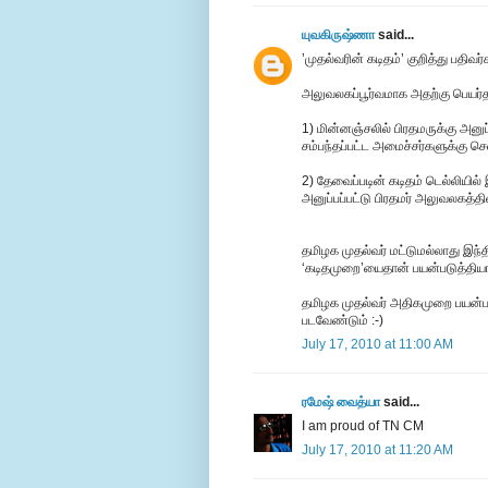
யுவகிருஷ்ணா
said...
’முதல்வரின் கடிதம்’ குறித்து பதி
அலுவலகப்பூர்வமாக அதற்கு பெயர்த
1) மின்னஞ்சலில் பிரதமருக்கு அனுப்
சம்பந்தப்பட்ட அமைச்சர்களுக்கு ச
2) தேவைப்படின் கடிதம் டெல்லியில
அனுப்பப்பட்டு பிரதமர் அலுவலகத்தில
தமிழக முதல்வர் மட்டுமல்லாது இந்
‘கடிதமுறை’யைதான் பயன்படுத்தியா
தமிழக முதல்வர் அதிகமுறை பயன்பட
படவேண்டும் :-)
July 17, 2010 at 11:00 AM
ரமேஷ் வைத்யா
said...
I am proud of TN CM
July 17, 2010 at 11:20 AM