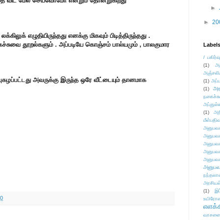
ை விட மேல் செய்வோமோ என்றும் தோன்றுகிறது
►
►
20
ி லக்கிலுக் எழுதியிருந்தது எனக்கு மிகவும் பிடித்திருந்தது .
ுவை தூறல்களும் . அப்படியே கொஞ்சம் பால்யமும் , பாலகுமார
Label
/ பகிர்வ
(1)
அ
அஞ்சலி
புகழப்பட்டது அவருக்கு இருந்த ஒரே வீட்டையும் தானமாக
(1)
அப்ப
அர
(1)
நகைச்ச
அப்துல்
(1)
அற
மீள்பதிவ
அனுபவக
அனுபவக
அனுபவக
அனுபவக
அனுபவக
அனுபவ
நந்தலால
அரசியல
(1)
இட
10
உயிரோ
எளக்க
வாசனை/க