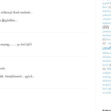
குருவி
நிலா
(1
விளம்பர
 எப்போவும் போல் கலக்கல்...
நண்பர்க
பார்வை/
ு இருக்கீங்க....
ரெமோ/க
(22)
புனைவ
மொக்க
(1)
பொ
(1)
மன
வுஜை...........நடக்கட்டும்!
மானி
மீள்/டெஸ
ஊக்கை
மொக்க
ராகம்
(
கல்..
ரீம
(1)
வசந்தம்
டே கொடுக்கலாம்... சூப்பர்...
வலைப்பூ
விமர்சன
சுயதம்ப
வெட்டிவ
பா.ரா/உ
Follo