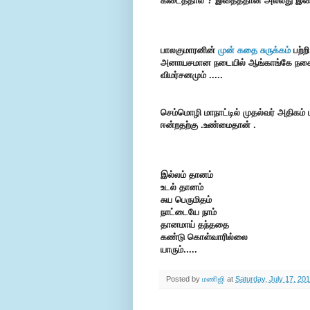
கிடைத்தால் ? இதைத்தான் அல்லது இத
பாலகுமாரனின்
முன் கதை சுருக்கம்
பற்ற
அனாயசமான நடையில் ஆங்காங்கே நகைச்ச
விமர்சனமும் .....
செம்மொழி மாநாட்டில் முதல்வர் அதிகம் 
ஈன்றதற்கு .உண்மைதான் .
இல்லம் தானம்
உடல் தானம்
சுய பெருமிதம்
நாட்டையே நாம்
தானமாய் தந்ததை
கண்டு கொள்வாரில்லை
யாரும்.....
Posted by
மணிஜி
at
Saturday, July 17, 20