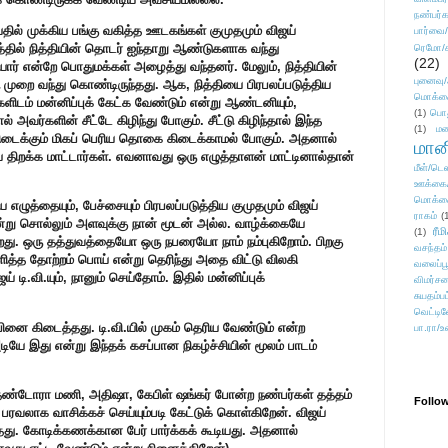
நண்பர்க
யதில் முக்கிய பங்கு வகித்த ஊடகங்கள் குமுதமும் விஜய்
பார்வை/
த்தில் நித்தியின் தொடர் ஐந்தாறு ஆண்டுகளாக வந்து
ரெமோ/க
(22)
யார் என்றே பொதுமக்கள் அழைத்து வந்தனர். மேலும், நித்தியின்
புனைவ
டு முறை வந்து கொண்டிருந்தது. ஆக, நித்தியை பிரபலப்படுத்திய
மொக்க
க்களிடம் மன்னிப்புக் கேட்க வேண்டும் என்று ஆண்டனியும்,
(1)
பொ
வர்களின் சீட்டே கிழிந்து போகும். சீட்டு கிழிந்தால் இந்த
(1)
மன
 கிடைக்கும் மிகப் பெரிய தொகை கிடைக்காமல் போகும். அதனால்
மானி
ய் திறக்க மாட்டார்கள். எவனாவது ஒரு எழுத்தாளன் மாட்டினால்தான்
மீள்/டெஸ
.
ஊக்கை
மொக்க
எழுத்தையும், பேச்சையும் பிரபலப்படுத்திய குமுதமும் விஜய்
ராகம்
(
் என்று சொல்லும் அளவுக்கு நான் மூடன் அல்ல. வாழ்க்கையே
ரீம
(1)
ிறது. ஒரு தத்துவத்தையோ ஒரு நபரையோ நாம் நம்புகிறோம். பிறகு
வசந்தம்
ளித்த தோற்றம் பொய் என்று தெரிந்து அதை விட்டு விலகி
வலைப்பூ
 டி.வி.யும், நானும் செய்தோம். இதில் மன்னிப்புக்
விமர்சன
சுயதம்ப
வெட்டிவ
ினை கிடைத்தது. டி.வி.யில் முகம் தெரிய வேண்டும் என்ற
பா.ரா/உ
ியே இது என்று இந்தக் கசப்பான நிகழ்ச்சியின் மூலம் பாடம்
், தண்டோரா மணி, அதிஷா, கேபிள் ஷங்கர் போன்ற நண்பர்கள் தத்தம்
Follo
ரவலாக வாசிக்கச் செய்யும்படி கேட்டுக் கொள்கிறேன். விஜய்
ந்தது. கோடிக்கணக்கான பேர் பார்க்கக் கூடியது. அதனால்