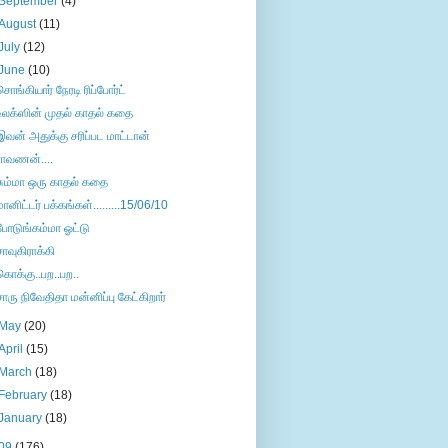
September
(4)
August
(11)
July
(12)
June
(10)
சொங்கியார் நேரடி ரிப்போர்ட்
உலக்ஸின் முதல் காதல் கதை
இவன் அதுக்கு சரிப்பட மாட்டான்
ராவணன்....
சும்மா ஒரு காதல் கதை
மானிட்டர் பக்கங்கள்.........15/06/10
போடுங்கம்மா ஓட்டு
சாவுகிராக்கி
கொக்கு..பற..பற..
சாரு நிவேதிதா மன்னிப்பு கேட்கிறார்
May
(20)
April
(15)
March
(18)
February
(18)
January
(18)
09
(176)