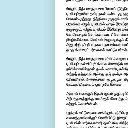
மேலும், நித்யானந்தாவை பிரபலப்படுத்தி
டி.வி.யும்தானே தவிர நான் அல்ல; குமுத
கொண்டிருந்தது. நித்தியை குமுதம் சாமி
பிரசங்கம் விஜய் டி.வி.யில் வாரம் இரண்
குமுதமும், விஜய் டி.வி.யும் இப்போது ம
கோபிநாத்தும் சொல்வார்களா? சொன்னால் அ
நிகழ்ச்சிக்காக அவர்கள் இருவருக்கும்
அது பற்றி நம் நீயா நானா நாயகர்கள் வா
தமது கோரைப் பற்களைக் காட்டுவார்கள்
மேலும், நித்யானந்தாவை நம்பி அவருடைய 
டி.வி.யும் மன்னிப்புக் கேட்க வேண்டும
நம்பிக்கையில்தான் ஓடிக் கொண்டிருக்க
அந்தத் தத்துவம் அல்லது நபர் நமக்கு அ
விடுகிறோம். அதைத்தான் குமுதமும், விஜய்
கேட்பதற்கெல்லாம் ஒன்றுமே இல்லை.
ஆனால் எனக்கும் இதன் மூலம் ஒரு படிப்ப
அற்பத்தனத்துக்கு எனக்குக் கிடைத்த அட
கற்றுக் கொண்டேன்.
(இந்தக் கட்டுரையை லக்கிலுக், நர்சிம
வலைத்தளங்களிலும் வெளியிட்டு இதைப் ப
டி.வி.யின் பார்வையாளர் தளம் மிக விரி