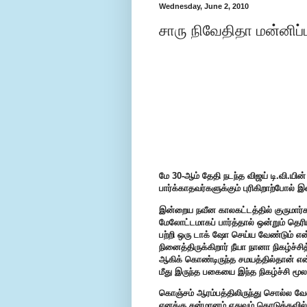
Wednesday, June 2, 2010
சாரு நிவேதிதா மன்னிப்பு
மே 30-ஆம் தேதி நடந்த விஜய் டி.வி.யின் 
பார்க்காதவர்களுக்கும் புரிகிறாற்போல் 
இன்றைய நவீன காலகட்டத்தில் குருமார
மேலோட்டமாகப் பார்த்தால் ஒன்றும் தெர
பற்றி ஒரு டாக் ஷோ செய்ய வேண்டும் என
நினைத்திருக்கிறார் நீயா நானா நிகழ்ச்
ஆகிக் கொண்டிருந்த சமயத்தில்தான் என
மீது இருந்த பகையை இந்த நிகழ்ச்சி மூலம
கொஞ்சம் ஆரம்பத்திலிருந்து சொல்ல வே
எனக்கு சன்மானம் எதுவும் கொடுக்கவில்ல