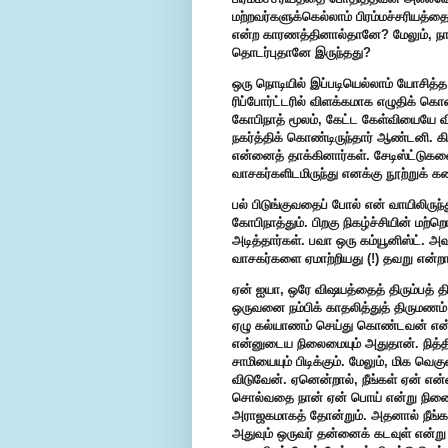
மற்றவர்களுக்கெல்லாம் பிரம்மச்சரியத்த
என்ற காரணத்தினால்தானே? மேலும், நான்
தொடர்புதானே இருந்தது?
ஒரு நொடியில் இப்படியெல்லாம் யோசித்
ரிப்போர்ட்டரில் விளக்கமாக எழுதிக் 
கோபிநாத் மூலம், கேட்ட கேள்வியையே விடா
நகர்த்திக் கொண்டிருந்தார் ஆண்டனி.
என்னைத் தாக்கினார்கள். சேடிஸ்ட்டுகள
வாசகர்களிடமிருந்து எனக்கு நூற்றுக்
பல் பிடுங்குவதைப் போல் என் வாயிலிருந்
கோபிநாத்தும். பிறகு நிகழ்ச்சியின் மற
அடித்தார்கள். பவா ஒரு கம்யூனிஸ்ட். 
வாசகர்களை ஏமாற்றியது (!) தவறு என்றார
ஏன் ஐயா, ஒரே விஷயத்தைத் திரும்பத் 
ஒருவனை நம்பிக் காதலித்துத் திருமணம
ஏழு கல்யாணம் செய்து கொண்டவன் என்று.
என்னுடைய நிலைமையும் அதுதான். நித்தி
சாமியையும் பிடிக்கும். மேலும், மிக வ
விடுவேன். ஏனென்றால், நீங்கள் ஏன் என
சொல்வதை நான் ஏன் பொய் என்று நினை
அராஜகமாகத் தோன்றும். அதனால் நீங்
அதுவும் ஒருவர் தன்னைக் கடவுள் என்று