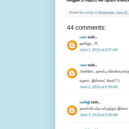
என்னுடைய எதிர்ப்பு சில ஆயிரம் பேரைய
Posted by
மணிஜி
at
Wednesday, June 02,
44 comments:
பாலா
said...
ஒண்ணு....!!!
June 2, 2010 at 8:37 AM
பாலா
said...
அண்ணே.. தலைப்பு வில்லங்கமாயிர
எதுனா.. இன்ஸைட் கோல்? :)
June 2, 2010 at 8:39 AM
மணிஜி
said...
தலைப்பில் எந்த உள்குத்தும் இல்லை
June 2, 2010 at 8:39 AM