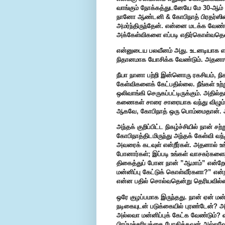
வாங்கும் நோக்கத்துடனேயே மே 30-ஆம் த
நானோ ஆண்டனி & கோபிநாத் பிரதர்ஸின்
அமர்ந்திருந்தேன். என்னை மடக்க வேண்ட
அக்கேள்விகளை எப்படி எதிர்கொள்வதென்
என்னுடைய பலவீனம் அது. உடனடியாக எதற்
நிதானமாக யோசிக்க வேண்டும். அதனாலே
நீயா நானா பற்றி இன்னொரு ரகசியம், நிக
கேள்விகளைக் கேட்பதில்லை. நீங்கள் உற்
ஒலிவாங்கி செருகப்பட்டிருக்கும். அதில்
கணைகள் சாரை சாரையாக வந்து விழும். 
ஆகவே, கோபிநாத் ஒரு பொம்மைதான்.
அந்தக் குறிப்பிட்ட நிகழ்ச்சியில் நான் 
கோபிநாத்திடமிருந்து அந்தக் கேள்வி வந்
அவரைக் கடவுள் என்றீர்கள். அதனால் உ
போனார்கள்; இப்படி உங்கள் வாசகர்களைத
திகைத்துப் போன நான் ”ஆமாம்” என்றேன
மன்னிப்பு கேட்டுக் கொள்வீர்களா?” என
என்ன பதில் சொல்வதென்று தெரியவில்
ஒரே குழப்பமாக இருந்தது. நான் ஏன் மன
நடிகையுடன் படுக்கையில் புரண்டேன்? அ
அல்லவா மன்னிப்புக் கேட்க வேண்டும்? 
பிரம்மச்சரியத்தை போதித்தவன் அல்லவே?