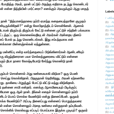
ை போதித்த அவர், தான் மட்டும் அதற்கு எதிராக நடந்து கொண்டார்
 என்ன நித்தியின் பார்ட்னரா? எனக்கும் அவருக்கும் ஆறு மாதத்
Label
/ பகிர்வ
த நான் ”நித்யானந்தாவை நம்பி ஏமாந்த கதையைத்தானே குமுதம்
(1)
அ
கொண்டிருக்கிறேன்?” என்று கோபிநாத்திடம் சொன்னேன். ஆனால்
அஞ்சலி
மல் திரும்பத் திரும்பக் கேட்டு என்னை முட்டுச் சந்தின் பக்கமாக
(1)
அப்ப
அர
(1)
 கிட்டத்தட்ட ஒரு கொலைவெறியுடன் அவர்கள் அன்றைய தினம்
நகைச்ச
ைப் போல் நடந்து கொண்டார்கள். இது சம்பந்தமாக என்
அப்துல்
 கணக்கான மின்னஞ்சல்கள் வந்துள்ளன.
(1)
அற
மீள்பதிவ
து மன்னிப்பு என்ற வார்த்தையைப் பிடுங்கினார்கள் ஆண்டனியும்
அனுபவக
்றொரு விருந்தினரான பவா செல்லத்துரையை விட்டும் என்னை
அனுபவக
அவரும் நீயா நானா கோஷ்டியோடு சேர்ந்து கொண்டு நான்
அனுபவக
்.
அனுபவக
அனுபவக
திரும்பச் சொன்னால் அது உண்மையாகி விடுமா? ஒரு பெண்
அனுபவ
் செய்து கொள்கிறாள். பிறகுதான் தெரிகிறது, அவன் ஏற்கனவே
நந்தலால
 தாலியை அறுத்துப் போட்டு விட்டு வந்து விடுகிறாள்.
அரசியல
 தன்னை சாமி என்றார். எனக்கு ஆசாமியையும் பிடிக்கும்;
(1)
இட
உயிரோ
ெகுளியான ஒரு ஆள் நான். நீங்கள் எதைச் சொன்னாலும் நம்பி
எளக்க
்னிடம் பொய் சொல்ல வேண்டும் என்று நினைப்பேன். ஒருவர்
வாசனை/க
க்க வேண்டும்? அப்படி நினைப்பது என்னைப் பொறுத்தவரை
அழுகாச
கள் என்ன சொன்னாலும் அதை உண்மை என்றுதான் நம்புவேன்.
ஒரு வா
 சொல்லிக் கொள்வது எப்படிப் பொய்யாக இருக்க முடியும்? ஒருவர்
(1)
கடன