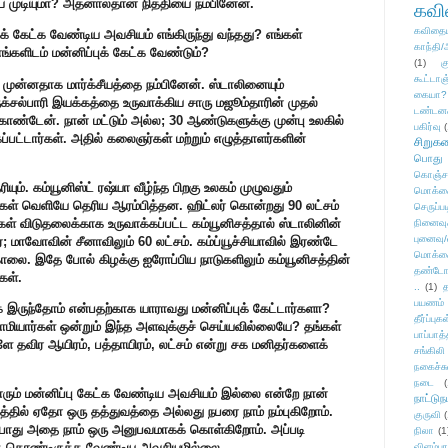
ய்ய முடியுமா? அதனால்தான் நித்தியை நம்பினேன்.
கவ
கவிதைய
ுக் கேட்க வேண்டிய அவசியம் எங்கிருந்து வந்தது? எங்கள்
காந்தி/
ங்களிடம் மன்னிப்புக் கேட்க வேண்டும்?
(1)
க
கூட்டா
 முன்னதாக மார்க்சீயத்தை நம்பினேன். ஸ்டாலினையும்
கையா?
க்சல்பாரி இயக்கத்தை உருவாக்கிய சாரு மஜூம்தாரின் முதல்
டண்டன
ண்டேன். நான் மட்டும் அல்ல; 30 ஆண்டுகளுக்கு முன்பு உலகில்
பகிர்வு
(
்பட்டார்கள். அதில் கலைஞர்கள் மற்றும் எழுத்தாளர்களின்
சிறுக
பொது
கொஞ்ச
யும். கம்யூனிஸ்ட் ரஷ்யா வீழ்ந்த பிறகு உலகம் முழுவதும்
மொக்க
கள் வெளியே தெரிய ஆரம்பித்தன. ஹிட்லர் கொன்றது 90 லட்சம்
செருப்ப
க்கள் விடுதலைக்காக உருவாக்கப்பட்ட கம்யூனிசத்தால் ஸ்டாலினின்
நினைவு
புனைவு
்; மாவோவின் சீனாவிலும் 60 லட்சம். கம்ப்யூச்சியாவில் இரண்டே
மொக்க
ொலை. இதே போல் கிழக்கு ஐரோப்பிய நாடுகளிலும் கம்யூனிசத்தின்
தண்டோரா
கள்.
..
(1)
த
பயணம்
க இருந்தோம் என்பதற்காக யாராவது மன்னிப்புக் கேட்டார்களா?
தீர்ப்பு
ாமியார்கள் ஒன்றும் இந்த அளவுக்குச் செய்யவில்லையே? தங்கள்
பாப்பாத்
ே தவிர ஆயிரம், பத்தாயிரம், லட்சம் என்று சக மனிதர்களைக்
சங்கிலி
நகைச்ச
நடை
(
ாரும் மன்னிப்பு கேட்க வேண்டிய அவசியம் இல்லை என்றே நான்
நாட்டுந
த்தில் ஏதோ ஒரு தத்துவத்தை அல்லது நபரை நாம் நம்புகிறோம்.
குருவி
ும்போது அதை நாம் ஒரு அனுபவமாகக் கொள்கிறோம். அப்படி
நிலா
(1
்டுக் கொண்டிருக்க வேண்டிய அவசியமில்லை.
விளம்பர