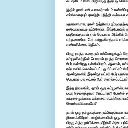
கடவுளிடம் போய் ஜேப்படித் திருட்டு செ
இதில் நான் என் வாசகர்களிடம் மன்னிப்ப
எல்லோரையும் ஏமாற்றிய நித்தி அல்லவா எ
உதாரணமாக, நான் நித்தியை நம்புவதற்கு
மாவோவையும் நம்பினேன். இந்தியாவில் ந
பாதியைத்தான் என் பெயராக ஆக்கிக் கொ
எத்தனையோ பேர் கம்யூனிசத்தால் ஈர்க்கப
எண்ணிக்கை அதிகம்.
பிறகு நடந்த கதை நம் எல்லோருக்கும் தெரி
கம்யூனிசத்தின் பெயரால் நடந்த கொலை
பேர் என்கிறது புள்ளிவிபரம். ஆனால், ம
ரஷ்யாவில் கொல்லப்பட்டது 60 லட்சம் பேர
ஆண்டுகளில் இரண்டு லட்சம் பேர் படுக
பெயரால் பல லட்சம் பேர் கொல்லப்பட்டார்
இந்த நிலையில், தான் ஒரு கம்யூனிஸ்டா
பவா செல்லத்துரை கேட்டாரா? போலிச் ச
சுயநலத்துக்காக மக்களை ஏமாற்றினார்கள
கொல்லவில்லையே?
தான் ஒரு தத்துவத்தை நம்பியதற்காக ய
நினைக்கிறேன். வாழ்க்கையின் ஒரு கட்ட
பிறகு அந்த நம்பிக்கை வீழ்ச்சி அடைய
நம்பியதற்காக யாரும் மன்னிப்புக் கேட