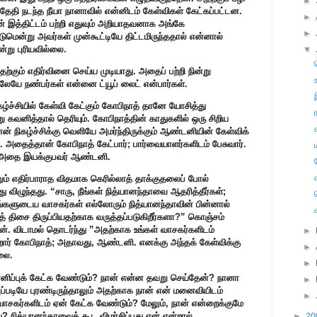
►
ேதி நடந்த நீயா நானாவில் என்னிடம் கேள்விகள் கேட்கப்பட்டன.
►
 இத்திட்டம் பற்றி எதுவும் அறியாதவனாக அங்கே
►
ுமென்று அவர்கள் முன்கூட்டியே திட்டமிருந்ததால் என்னால்
று புரியவில்லை.
▼
கும் எதிர்வினை செய்ய முடியாது. அதைப் பற்றி நின்று
யே நண்பர்கள் என்னை ட்யூப் லைட் என்பார்கள்.
ழ்ச்சியில் கேள்வி கேட்கும் கோபிநாத் தானே யோசித்து
று கவனித்தால் தெரியும். கோபிநாத்தின் காதுகளில் ஒரு சிறிய
தான் நிகழ்ச்சிக்கு வெளியே அமர்ந்திருக்கும் ஆண்டனியின் கேள்விக்
அதைத்தான் கோபிநாத் கேட்பார்; பார்வையாளர்களிடம் பேசுவார்.
 அதை இயக்குபவர் ஆண்டனி.
சற்றும் எதிர்பாராத விதமாக கெரில்லாத் தாக்குதலைப் போல்
து விழுந்தது. “சாரு, நீங்கள் நித்யானந்தாவை ஆதரித்தீர்கள்;
ங்களுடைய வாசகர்கள் எல்லோரும் நித்யானந்தாவின் பின்னால்
் திசை திருப்பியதற்காக வருத்தப்படுகிறீர்களா?” கொஞ்சம்
். விடாமல் தொடர்ந்து ”அதற்காக உங்கள் வாசகர்களிடம்
►
்றார் கோபிநாத்; அதாவது, ஆண்டனி. எனக்கு அந்தக் கேள்விக்கு
►
லை.
►
்னிப்புக் கேட்க வேண்டும்? நான் என்ன தவறு செய்தேன்? நானா
►
ப்படியே புரண்டிருந்தாலும் அதற்காக நான் என் மனைவியிடம்
►
வாசகர்களிடம் ஏன் கேட்க வேண்டும்? மேலும், நான் என்றைக்குமே
 நித்யானந்தாவைக் கூட விமர்சிப்பது ஏன் என்றால்,
►
20