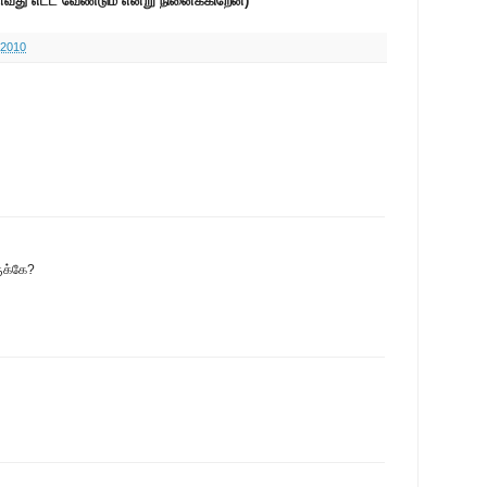
ாவது எட்ட வேண்டும் என்று நினைக்கிறேன்)
 2010
ுக்கே?