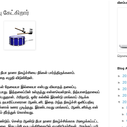
விளம்ப
 கேட்கிறார்
தொலைக
Blog A
நீயா நானா நிகழ்ச்சியை நீங்கள் பார்த்திருக்கலாம்.
►
20
இதை எழுதி விடுகிறேன்.
►
20
்கள் தேவையா இல்லையா என்பது விவாதத் தலைப்பு.
►
20
ியாது. இத்தலைப்பின் உள்குத்து என்னவென்றால், நித்யானந்தாவைப்
►
20
்பதுதான். அதோடு, ஒரே கல்லில் இரண்டு மாங்காய் அடிக்க
சித் தயாரிப்பாளரான ஆண்டனி. இதை அந்த நிகழ்ச்சி ஒளிப்பதிவு
▼
20
்னால் உணர முடிந்தது. இரண்டாவது மாங்காய், ஆண்டனிக்கு என்
►
் தீர்த்துக் கொள்வது.
►
►
ண்டும். சென்ற ஆண்டு நீயா நானா நிகழ்ச்சிக்காக அழைக்கப்பட்ட
ை. இது பற்றி ஒரு பத்திரிகையில் எழுதியிருந்தேன். அதற்குப் பழி