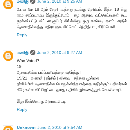
மணிஜி
June 2, 2010 at 9:25 AM
போன மே 18 ஆம் தேதி நடந்தது நமக்கு தெரியும். இந்த 18 க்கு
நாம சாப்பிடாமய இருந்துட்டோம் . ஈழ ஆதரவு விட்கெட்டுகள் கூட
தூக்கப்பட்டு விட்டன.சூப்பர் லிங்க்ஸ்னு ஒரு காமெடி தளம். அதில்
ஆணாதிக்கத்து எதிரா ஒரு விட்கெட்..ஆதித்யா , சிரிப்பொலி
Reply
மணிஜி
June 2, 2010 at 9:27 AM
Who Voted?
19
ஆணாதிக்க பார்ப்பனியத்தை எதிர்த்து!
19/21 | அசுரன் | நர்சிம் | வினவு | சந்தன முல்லை
நர்சிம்மின் ஆணாதிக்க பொறுக்கித்தனத்தை எதிர்க்கும் பதிவர்கள்
கீழே உள்ள விட்ஜெட்டை தமது பதிவில் இணைத்துக் கொள்ளவும். ..
இது இன்னொரு அசுரகாமெடி
Reply
Unknown
June 2, 2010 at 9:54 AM