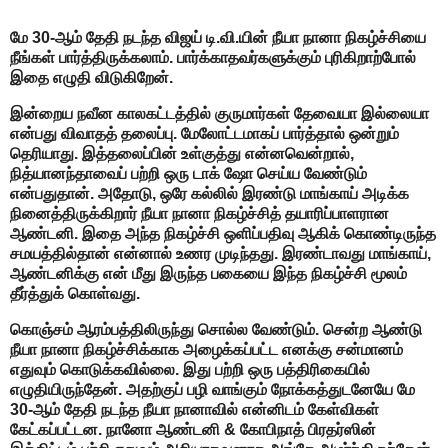
மே 30-ஆம் தேதி நடந்த விஜய் டி.வி.யின் நீயா நானா நிகழ்ச்சியை
நீங்கள் பார்த்திருக்கலாம். பார்க்காதவர்களுக்கும் புரிகிறாற்போல்
இதை எழுதி விடுகிறேன்.
இன்றைய நவீன காலகட்டத்தில் குருமார்கள் தேவையா இல்லையா
என்பது விவாதத் தலைப்பு. மேலோட்டமாகப் பார்த்தால் ஒன்றும்
தெரியாது. இத்தலைப்பின் உள்குத்து என்னவென்றால்,
நித்யானந்தாவைப் பற்றி ஒரு டாக் ஷோ செய்ய வேண்டும்
என்பதுதான். அதோடு, ஒரே கல்லில் இரண்டு மாங்காய் அடிக்க
நினைத்திருக்கிறார் நீயா நானா நிகழ்ச்சித் தயாரிப்பாளரான
ஆண்டனி. இதை அந்த நிகழ்ச்சி ஒளிப்பதிவு ஆகிக் கொண்டிருந்த
சமயத்தில்தான் என்னால் உணர முடிந்தது. இரண்டாவது மாங்காய்,
ஆண்டனிக்கு என் மீது இருந்த பகையை இந்த நிகழ்ச்சி மூலம்
தீர்த்துக் கொள்வது.
கொஞ்சம் ஆரம்பத்திலிருந்து சொல்ல வேண்டும். சென்ற ஆண்டு
நீயா நானா நிகழ்ச்சிக்காக அழைக்கப்பட்ட எனக்கு சன்மானம்
எதுவும் கொடுக்கவில்லை. இது பற்றி ஒரு பத்திரிகையில்
எழுதியிருந்தேன். அதற்குப் பழி வாங்கும் நோக்கத்துடனேயே மே
30-ஆம் தேதி நடந்த நீயா நானாவில் என்னிடம் கேள்விகள்
கேட்கப்பட்டன. நானோ ஆண்டனி & கோபிநாத் பிரதர்ஸின்