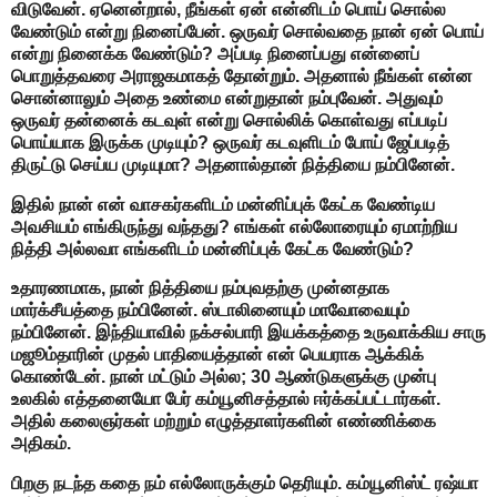
விடுவேன். ஏனென்றால், நீங்கள் ஏன் என்னிடம் பொய் சொல்ல
வேண்டும் என்று நினைப்பேன். ஒருவர் சொல்வதை நான் ஏன் பொய்
என்று நினைக்க வேண்டும்? அப்படி நினைப்பது என்னைப்
பொறுத்தவரை அராஜகமாகத் தோன்றும். அதனால் நீங்கள் என்ன
சொன்னாலும் அதை உண்மை என்றுதான் நம்புவேன். அதுவும்
ஒருவர் தன்னைக் கடவுள் என்று சொல்லிக் கொள்வது எப்படிப்
பொய்யாக இருக்க முடியும்? ஒருவர் கடவுளிடம் போய் ஜேப்படித்
திருட்டு செய்ய முடியுமா? அதனால்தான் நித்தியை நம்பினேன்.
இதில் நான் என் வாசகர்களிடம் மன்னிப்புக் கேட்க வேண்டிய
அவசியம் எங்கிருந்து வந்தது? எங்கள் எல்லோரையும் ஏமாற்றிய
நித்தி அல்லவா எங்களிடம் மன்னிப்புக் கேட்க வேண்டும்?
உதாரணமாக, நான் நித்தியை நம்புவதற்கு முன்னதாக
மார்க்சீயத்தை நம்பினேன். ஸ்டாலினையும் மாவோவையும்
நம்பினேன். இந்தியாவில் நக்சல்பாரி இயக்கத்தை உருவாக்கிய சாரு
மஜூம்தாரின் முதல் பாதியைத்தான் என் பெயராக ஆக்கிக்
கொண்டேன். நான் மட்டும் அல்ல; 30 ஆண்டுகளுக்கு முன்பு
உலகில் எத்தனையோ பேர் கம்யூனிசத்தால் ஈர்க்கப்பட்டார்கள்.
அதில் கலைஞர்கள் மற்றும் எழுத்தாளர்களின் எண்ணிக்கை
அதிகம்.
பிறகு நடந்த கதை நம் எல்லோருக்கும் தெரியும். கம்யூனிஸ்ட் ரஷ்யா