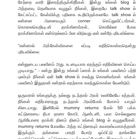
சேற்றை வாரி இரைத்திருக்கிறீர்கள். இன்று உங்கள் blog ல்
அந்தளவு தெளிவாக எழுதும் நீங்கள், இதையே talk show ல்
கேட்கப்பட்ட கேள்விக்கு பதிலாக கூறியிருக்கலாமே. talk show ல்
என்னை அனைவரும் corner செய்துவிட்டார்கள்,
கொலைவெறியுடன் தாக்கினார்கள், கொரில்லா போல
தாக்கினார்கள் என்றெல்லாம் பீலா விடுவது ஏன் என்றே புரியவில்லை.
"என்னால் அக்கேள்விகளை எப்படி எதிர்கொள்வதென்று
புரியவில்லை.
என்னுடைய பலவீனம் அது. உடனடியாக எதற்கும் எதிர்வினை செய்ய
முடியாது." - என்று இன்று உங்கள் ப்ளாக் ல் உங்கள் பலவீனம் பற்றி
புலம்பும் நீங்கள் ஏன் talk show ல் கலந்து கொண்டீர்கள். உங்கள்
பலவீனம் இதுதான் என்றால் எதற்காக கலந்துகொள்ள வேண்டும்.
ஒருவரால் உங்களுக்கு நல்லது நடந்தால் அவர் உலகிலேயே உத்தமர்.
நீங்கள் எதிர்பாராதது நடந்தால் அவர்போல் மோசம் யாரும்
கிடையாது. இனிமேல் mummy returns போல் 50 பக்க
கட்டுரையை நீயா நானா கோபி, ஆண்டனி, பவா செல்லதுரை
ஆகியோரை தாக்கி தினம் தினம் உங்கள் blog ல் எழுதுவீர்கள்.
mummy returns போலவே அந்த கட்டுரையும் சுவாரஸ்யமாகத்தான்
இருக்கும். தங்களை பாரதி யோடு ஒப்பிட்டு தாங்களே
எழுதிக்கொண்ட கட்டுரையை படித்ததைப்போலவே இதையும் படித்து