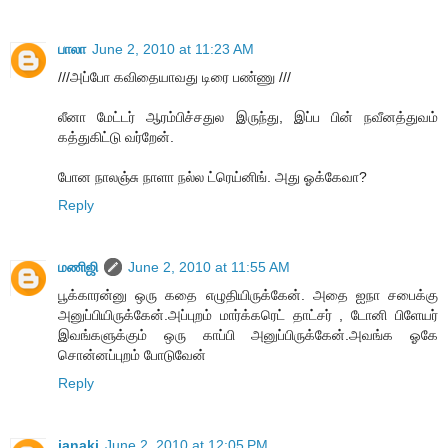
பாலா
June 2, 2010 at 11:23 AM
///அப்போ கவிதையாவது டிரை பண்ணு ///
லீனா மேட்டர் ஆரம்பிச்சதுல இருந்து, இப்ப பின் நவீனத்துவம்
கத்துகிட்டு வர்றேன்.
போன நாலஞ்சு நாளா நல்ல ட்ரெய்னிங். அது ஓக்கேவா?
Reply
மணிஜி
June 2, 2010 at 11:55 AM
பூக்காரன்னு ஒரு கதை எழுதியிருக்கேன். அதை ஐநா சபைக்கு
அனுப்பியிருக்கேன்.அப்புறம் மார்க்கரெட் தாட்சர் , டோனி பிளேயர்
இவங்களுக்கும் ஒரு காப்பி அனுப்பிருக்கேன்.அவங்க ஓகே
சொன்னப்புறம் போடுவேன்
Reply
janaki
June 2, 2010 at 12:05 PM