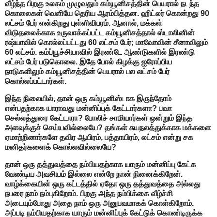
வீழ்ந்த பிறகு உலகம் முழுவதும் கம்யூனிசத்தின் பெயரால் நடந்த
கொலைகள் வெளியே தெரிய ஆரம்பித்தன. ஹிட்லர் கொன்றது 90
லட்சம் பேர் என்கிறது புள்ளிவிபரம். ஆனால், மக்கள்
விடுதலைக்காக உருவாக்கப்பட்ட கம்யூனிசத்தால் ஸ்டாலினின்
ரஷ்யாவில் கொல்லப்பட்டது 60 லட்சம் பேர்; மாவோவின் சீனாவிலும்
60 லட்சம். கம்ப்யூச்சியாவில் இரண்டே ஆண்டுகளில் இரண்டு
லட்சம் பேர் படுகொலை. இதே போல் கிழக்கு ஐரோப்பிய
நாடுகளிலும் கம்யூனிசத்தின் பெயரால் பல லட்சம் பேர்
கொல்லப்பட்டார்கள்.
இந்த நிலையில், தான் ஒரு கம்யூனிஸ்டாக இருந்தோம்
என்பதற்காக யாராவது மன்னிப்புக் கேட்டார்களா? பவா
செல்லத்துரை கேட்டாரா? போலிச் சாமியார்கள் ஒன்றும் இந்த
அளவுக்குச் செய்யவில்லையே? தங்கள் சுயநலத்துக்காக மக்களை
ஏமாற்றினார்களே தவிர ஆயிரம், பத்தாயிரம், லட்சம் என்று சக
மனிதர்களைக் கொல்லவில்லையே?
தான் ஒரு தத்துவத்தை நம்பியதற்காக யாரும் மன்னிப்பு கேட்க
வேண்டிய அவசியம் இல்லை என்றே நான் நினைக்கிறேன்.
வாழ்க்கையின் ஒரு கட்டத்தில் ஏதோ ஒரு தத்துவத்தை அல்லது
நபரை நாம் நம்புகிறோம். பிறகு அந்த நம்பிக்கை வீழ்ச்சி
அடையும்போது அதை நாம் ஒரு அனுபவமாகக் கொள்கிறோம்.
அப்படி நம்பியதற்காக யாரும் மன்னிப்புக் கேட்டுக் கொண்டிருக்க