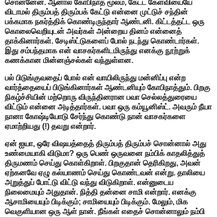
சொன்னேன். ஆனால் கோபிநாத் மூலம், கேட்ட கேள்வியையே
விடாமல் திரும்பத் திரும்பக் கேட்டு என்னை முட்டுச் சந்தின்
பக்கமாக நகர்த்திக் கொண்டிருந்தார் ஆண்டனி. கிட்டத்தட்ட ஒரு
கொலைவெறியுடன் அவர்கள் அன்றைய தினம் என்னைத்
தாக்கினார்கள். சேடிஸ்ட்டுகளைப் போல் நடந்து கொண்டார்கள்.
இது சம்பந்தமாக என் வாசகர்களிடமிருந்து எனக்கு நூற்றுக்
கணக்கான மின்னஞ்சல்கள் வந்துள்ளன.
பல் பிடுங்குவதைப் போல் என் வாயிலிருந்து மன்னிப்பு என்ற
வார்த்தையைப் பிடுங்கினார்கள் ஆண்டனியும் கோபிநாத்தும். பிறகு
நிகழ்ச்சியின் மற்றொரு விருந்தினரான பவா செல்லத்துரையை
விட்டும் என்னை அடித்தார்கள். பவா ஒரு கம்யூனிஸ்ட். அவரும் நீயா
நானா கோஷ்டியோடு சேர்ந்து கொண்டு நான் வாசகர்களை
ஏமாற்றியது (!) தவறு என்றார்.
ஏன் ஐயா, ஒரே விஷயத்தைத் திரும்பத் திரும்பச் சொன்னால் அது
உண்மையாகி விடுமா? ஒரு பெண் ஒருவனை நம்பிக் காதலித்துத்
திருமணம் செய்து கொள்கிறாள். பிறகுதான் தெரிகிறது, அவன்
ஏற்கனவே ஏழு கல்யாணம் செய்து கொண்டவன் என்று. தாலியை
அறுத்துப் போட்டு விட்டு வந்து விடுகிறாள். என்னுடைய
நிலைமையும் அதுதான். நித்தி தன்னை சாமி என்றார். எனக்கு
ஆசாமியையும் பிடிக்கும்; சாமியையும் பிடிக்கும். மேலும், மிக
வெகுளியான ஒரு ஆள் நான். நீங்கள் எதைச் சொன்னாலும் நம்பி