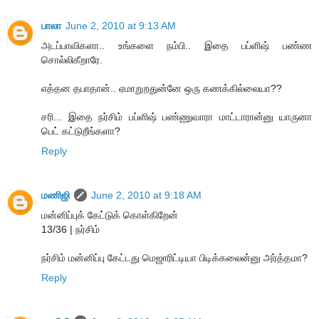
பாலா
June 2, 2010 at 9:13 AM
அடப்பாவிகளா.. உங்களை நம்பி.. இதை பப்ளிஷ் பண்ண
சொல்லிகீறாரே.
எத்தன தபாதான்.. ஏமாறுறதுன்னே ஒரு கணக்கில்லையா??
சரி... இதை நர்சிம் பப்ளிஷ் பண்ணுவாரா மாட்டாரான்னு யாருனா
பெட் கட்டுறீங்களா?
Reply
மணிஜி
June 2, 2010 at 9:18 AM
மன்னிப்புக் கேட்டுக் கொள்கிறேன்
13/36 | நர்சிம்
நர்சிம் மன்னிப்பு கேட்டது மெஜாரிட்டியா பிடிக்கலைன்னு அர்த்தமா?
Reply