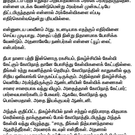
இத்திட்டம் பற்றி எதுவும் அறியாதவனாக அங்கே அமர்ந்திருந்தேன்.
என்னை மடக்க வேண்டுமென்று அவர்கள் முன்கூட்டியே
திட்டமிருந்ததால் என்னால் அக்கேள்விகளை எப்படி
எதிர்கொள்வதென்று புரியவில்லை.
என்னுடைய பலவீனம் அது. உடனடியாக எதற்கும் எதிர்வினை
செய்ய முடியாது. அதைப் பற்றி நின்று நிதானமாக யோசிக்க
வேண்டும். அதனாலேயே நண்பர்கள் என்னை ட்யூப் லைட்
என்பார்கள்.
நீயா நானா பற்றி இன்னொரு ரகசியம், நிகழ்ச்சியில் கேள்வி
கேட்கும் கோபிநாத் தானே யோசித்து கேள்விகளைக் கேட்பதில்லை.
நீங்கள் உற்று கவனித்தால் தெரியும். கோபிநாத்தின் காதுகளில் ஒரு
சிறிய ஒலிவாங்கி செருகப்பட்டிருக்கும். அதில்தான் நிகழ்ச்சிக்கு
வெளியே அமர்ந்திருக்கும் ஆண்டனியின் கேள்விக் கணைகள்
சாரை சாரையாக வந்து விழும். அதைத்தான் கோபிநாத் கேட்பார்;
பார்வையாளர்களிடம் பேசுவார். ஆகவே, கோபிநாத் ஒரு
பொம்மைதான். அதை இயக்குபவர் ஆண்டனி.
அந்தக் குறிப்பிட்ட நிகழ்ச்சியில் நான் சற்றும் எதிர்பாராத விதமாக
கெரில்லாத் தாக்குதலைப் போல் கோபிநாத்திடமிருந்து அந்தக்
கேள்வி வந்து விழுந்தது. “சாரு, நீங்கள் நித்யானந்தாவை
ஆதரித்தீர்கள்; அவரைக் கடவுள் என்றீர்கள். அதனால்