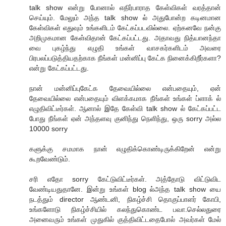
talk show என்று போனால் எதிர்பாராத கேள்விகள் வரத்தான்
செய்யும். மேலும் அந்த talk show ல் அதுபோன்ற கடினமான
கேள்விகள் எதுவும் உங்களிடம் கேட்கப்படவில்லை. ஏற்கனவே நன்கு
அறிமுகமான கேள்விதான் கேட்கப்பட்டது. அதாவது நித்யானந்தா
வை புகழ்ந்து எழுதி உங்கள் வாசகர்களிடம் அவரை
பிரபலப்படுத்தியதற்காக நீங்கள் மன்னிப்பு கேட்க நினைக்கிறீர்களா?
என்று கேட்கப்பட்டது.
நான் மன்னிப்புகேட்க தேவையில்லை என்பதையும், ஏன்
தேவையில்லை என்பதையும் விளக்கமாக நீங்கள் உங்கள் ப்ளாக் ல்
எழுதிவிட்டீர்கள். ஆனால் இதே கேள்வி talk show ல் கேட்கப்பட்ட
போது நீங்கள் ஏன் அந்தளவு குனிந்து நெளிந்து, ஒரு sorry அல்ல
10000 sorry
களுக்கு சமமாக நான் எழுதிக்கொண்டிருக்கிறேன் என்று
கூறவேண்டும்.
சரி எதோ sorry கேட்டுவிட்டீர்கள். அத்தோடு விட்டுவிட
வேண்டியதுதானே. இன்று உங்கள் blog ல்அந்த talk show யை
நடத்தும் director ஆண்டனி, நிகழ்ச்சி தொகுப்பாளர் கோபி,
உங்களோடு நிகழ்ச்சியில் கலந்துகொண்ட பவா.செல்லதுரை
அனைவரும் உங்கள் முதுகில் குத்திவிட்டதைபோல் அவர்கள் மேல்