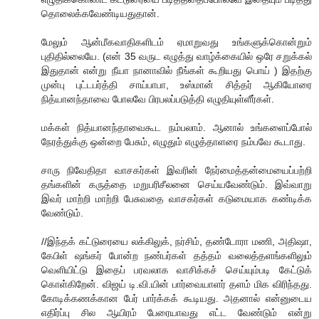
தொலைக்கவேண்டியதுதான்.
மேலும் ஆன்மீகவாதிகளிடம் ஏமாறுவது உங்களுக்கொன்றும்
புதிதில்லையே. (என் 35 வருட எழுத்து வாழ்க்கையில் ஒரே சறுக்கல்
இதுதான் என்று நீயா நானாவில் நீங்கள் கூறியது பொய் ) இதற்கு
முன்பு புட்டபர்த்தி சாய்பாபா, உஸ்மான் சித்தர் ஆகியோரை
நித்யானந்தாவை போலவே பிரபலப்படுத்தி எழுதியுள்ளீர்கள்.
மக்கள் நித்யானந்தாவைகூட நம்பலாம். ஆனால் உங்களைப்போல்
நேரத்துக்கு ஒன்றை பேசும், எழுதும் எழுத்தாளரை நம்பவே கூடாது.
சாரு நிவேதிதா வாசகர்கள் இவரின் நேர்மைத்தன்மையைப்பற்றி
தங்களின் கருத்தை மறுபரிசீலனை செய்யவேண்டும். இவ்வாறு
இவர் மாற்றி மாற்றி பேசுவதை வாசகர்கள் கடுமையாக கண்டிக்க
வேண்டும்.
//இந்தக் கட்டுரையை லக்கிலுக், நர்சிம், தண்டோரா மணி, அதிஷா,
கேபிள் ஷங்கர் போன்ற நண்பர்கள் தத்தம் வலைத்தளங்களிலும்
வெளியிட்டு இதைப் பரவலாக வாசிக்கச் செய்யும்படி கேட்டுக்
கொள்கிறேன். விஜய் டி.வி.யின் பார்வையாளர் தளம் மிக விரிந்தது.
கோடிக்கணக்கான பேர் பார்க்கக் கூடியது. அதனால் என்னுடைய
எதிர்ப்பு சில ஆயிரம் பேரையாவது எட்ட வேண்டும் என்று