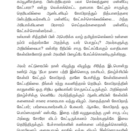
கம்யூனிசத்தை பின்பற்றியதால் பவா செல்லத்துரை மன்னிப்பு
கேட்பாரா? என்று வெக்கங்கெட்ட தனமாக கேட்கும் சாருக்கு
தெரியவில்லை ஆண்டனியும் கோபிநாத்தும் நித்யானந்தரை
பின்பற்றியவர்களிடம் மன்னிப்பு கேட்கச்சொல்லவில்லை... அந்த
அயோக்கியனை பிரசாரம் செய்தவர்களைதான் மன்னிப்பு
கேட்கச்சொன்னர்கள்...
உஸ்மான் சித்தரின் பின் அமெரிக்க வாழ் தமிழர்களெல்லாம் உன்னை
நம்பி வந்தார்களே அதற்க்கு யார் பொறுப்பு? அவர்களுக்கு
அறிவில்லையா? என்கிற ரீதியில் சாரு கேட்கப்போகும் வசதியான
கேள்விகளோடு தான் அவரின் பிழைப்பே போய்க்கொண்டிருக்கிறது.
அவர் கட்டுரையில் நான் விழுந்து விழுந்து சிரித்த இடமொன்று
உண்டு அது 'நீயா நானா பற்றி இன்னொரு ரகசியம், நிகழ்ச்சியில்
கேள்வி கேட்கும் கோபிநாத் தானே யோசித்து கேள்விகளைக்
கேட்பதில்லை. நீங்கள் உற்று கவனித்தால் தெரியும். கோபிநாத்தின்
காதுகளில் ஒரு சிறிய ஒலிவாங்கி செருகப்பட்டிருக்கும். அதில்தான்
நிகழ்ச்சிக்கு வெளியே அமர்ந்திருக்கும் ஆண்டனியின் கேள்விக்
கணைகள் சாரை சாரையாக வந்து விழும். அதைத்தான் கோபிநாத்
கேட்பார்; பார்வையாளர்களிடம் பேசுவார். ஆகவே, கோபிநாத் ஒரு
பொம்மைதான்' என்பதே. இதை பற்றி எழுதுவதற்கு முன் சாரு பப்பு
அல்லது சோரோ விடம் கேட்டிருக்கலாம் அவர்களுக்கே இவை
தெரிந்திருக்கும். பேச்சாளர்களின் கண்களை பார்த்துக்கொண்டு,
மொழிவளம் குறையாமல் காதில் வந்து விழும் இன்னொருவரின்