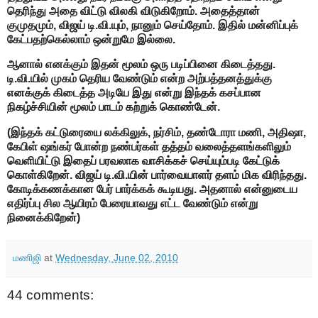
தெரிந்து அதை விட்டு விலகி விடுகிறோம். அதைத்தான்
குமுதமும், விஜய் டி.வி.யும், நானும் செய்தோம். இதில் மன்னிப்புக்
கேட்பதற்கெல்லாம் ஒன்றுமே இல்லை.
ஆனால் எனக்கும் இதன் மூலம் ஒரு படிப்பினை கிடைத்தது.
டி.வி.யில் முகம் தெரிய வேண்டும் என்ற அற்பத்தனத்துக்கு
எனக்குக் கிடைத்த அடியே இது என்று இந்தக் கசப்பான
நிகழ்ச்சியின் மூலம் பாடம் கற்றுக் கொண்டேன்.
(இந்தக் கட்டுரையை லக்கிலுக், நர்சிம், தண்டோரா மணி, அதிஷா,
கேபிள் ஷங்கர் போன்ற நண்பர்கள் தத்தம் வலைத்தளங்களிலும்
வெளியிட்டு இதைப் பரவலாக வாசிக்கச் செய்யும்படி கேட்டுக்
கொள்கிறேன். விஜய் டி.வி.யின் பார்வையாளர் தளம் மிக விரிந்தது.
கோடிக்கணக்கான பேர் பார்க்கக் கூடியது. அதனால் என்னுடைய
எதிர்ப்பு சில ஆயிரம் பேரையாவது எட்ட வேண்டும் என்று
நினைக்கிறேன்)
மணிஜி
at
Wednesday, June 02, 2010
44 comments: