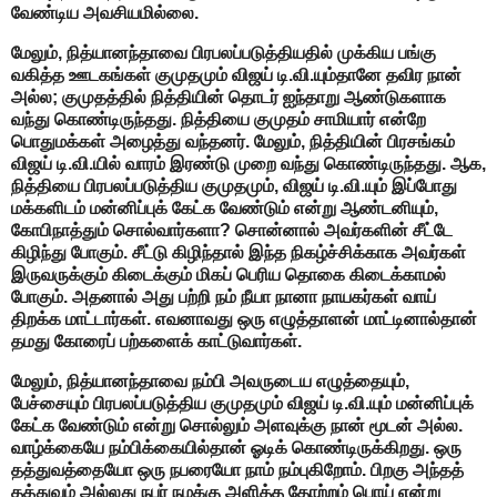
வேண்டிய அவசியமில்லை.
மேலும், நித்யானந்தாவை பிரபலப்படுத்தியதில் முக்கிய பங்கு
வகித்த ஊடகங்கள் குமுதமும் விஜய் டி.வி.யும்தானே தவிர நான்
அல்ல; குமுதத்தில் நித்தியின் தொடர் ஐந்தாறு ஆண்டுகளாக
வந்து கொண்டிருந்தது. நித்தியை குமுதம் சாமியார் என்றே
பொதுமக்கள் அழைத்து வந்தனர். மேலும், நித்தியின் பிரசங்கம்
விஜய் டி.வி.யில் வாரம் இரண்டு முறை வந்து கொண்டிருந்தது. ஆக,
நித்தியை பிரபலப்படுத்திய குமுதமும், விஜய் டி.வி.யும் இப்போது
மக்களிடம் மன்னிப்புக் கேட்க வேண்டும் என்று ஆண்டனியும்,
கோபிநாத்தும் சொல்வார்களா? சொன்னால் அவர்களின் சீட்டே
கிழிந்து போகும். சீட்டு கிழிந்தால் இந்த நிகழ்ச்சிக்காக அவர்கள்
இருவருக்கும் கிடைக்கும் மிகப் பெரிய தொகை கிடைக்காமல்
போகும். அதனால் அது பற்றி நம் நீயா நானா நாயகர்கள் வாய்
திறக்க மாட்டார்கள். எவனாவது ஒரு எழுத்தாளன் மாட்டினால்தான்
தமது கோரைப் பற்களைக் காட்டுவார்கள்.
மேலும், நித்யானந்தாவை நம்பி அவருடைய எழுத்தையும்,
பேச்சையும் பிரபலப்படுத்திய குமுதமும் விஜய் டி.வி.யும் மன்னிப்புக்
கேட்க வேண்டும் என்று சொல்லும் அளவுக்கு நான் மூடன் அல்ல.
வாழ்க்கையே நம்பிக்கையில்தான் ஓடிக் கொண்டிருக்கிறது. ஒரு
தத்துவத்தையோ ஒரு நபரையோ நாம் நம்புகிறோம். பிறகு அந்தத்
தத்துவம் அல்லது நபர் நமக்கு அளித்த தோற்றம் பொய் என்று