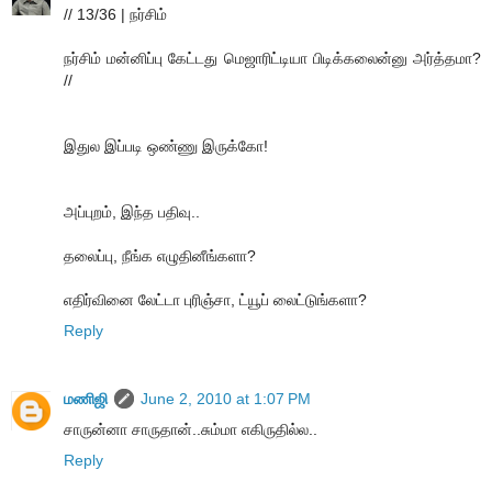
// 13/36 | நர்சிம்
நர்சிம் மன்னிப்பு கேட்டது மெஜாரிட்டியா பிடிக்கலைன்னு அர்த்தமா?
//
இதுல இப்படி ஒண்ணு இருக்கோ!
அப்புறம், இந்த பதிவு..
தலைப்பு, நீங்க எழுதினீங்களா?
எதிர்வினை லேட்டா புரிஞ்சா, ட்யூப் லைட்டுங்களா?
Reply
மணிஜி
June 2, 2010 at 1:07 PM
சாருன்னா சாருதான்..சும்மா எகிருதில்ல..
Reply