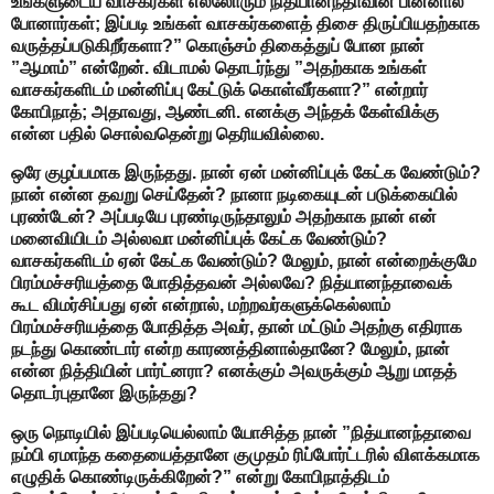
உங்களுடைய வாசகர்கள் எல்லோரும் நித்யானந்தாவின் பின்னால்
போனார்கள்; இப்படி உங்கள் வாசகர்களைத் திசை திருப்பியதற்காக
வருத்தப்படுகிறீர்களா?” கொஞ்சம் திகைத்துப் போன நான்
”ஆமாம்” என்றேன். விடாமல் தொடர்ந்து ”அதற்காக உங்கள்
வாசகர்களிடம் மன்னிப்பு கேட்டுக் கொள்வீர்களா?” என்றார்
கோபிநாத்; அதாவது, ஆண்டனி. எனக்கு அந்தக் கேள்விக்கு
என்ன பதில் சொல்வதென்று தெரியவில்லை.
ஒரே குழப்பமாக இருந்தது. நான் ஏன் மன்னிப்புக் கேட்க வேண்டும்?
நான் என்ன தவறு செய்தேன்? நானா நடிகையுடன் படுக்கையில்
புரண்டேன்? அப்படியே புரண்டிருந்தாலும் அதற்காக நான் என்
மனைவியிடம் அல்லவா மன்னிப்புக் கேட்க வேண்டும்?
வாசகர்களிடம் ஏன் கேட்க வேண்டும்? மேலும், நான் என்றைக்குமே
பிரம்மச்சரியத்தை போதித்தவன் அல்லவே? நித்யானந்தாவைக்
கூட விமர்சிப்பது ஏன் என்றால், மற்றவர்களுக்கெல்லாம்
பிரம்மச்சரியத்தை போதித்த அவர், தான் மட்டும் அதற்கு எதிராக
நடந்து கொண்டார் என்ற காரணத்தினால்தானே? மேலும், நான்
என்ன நித்தியின் பார்ட்னரா? எனக்கும் அவருக்கும் ஆறு மாதத்
தொடர்புதானே இருந்தது?
ஒரு நொடியில் இப்படியெல்லாம் யோசித்த நான் ”நித்யானந்தாவை
நம்பி ஏமாந்த கதையைத்தானே குமுதம் ரிப்போர்ட்டரில் விளக்கமாக
எழுதிக் கொண்டிருக்கிறேன்?” என்று கோபிநாத்திடம்