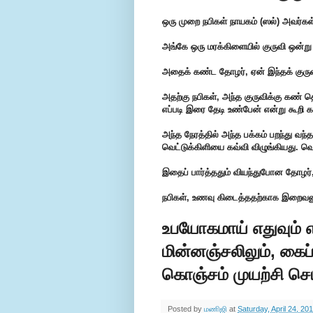
ஒரு முறை நபிகள் நாயகம் (ஸல்) அவர்க
அங்கே ஒரு மரக்கிளையில் குருவி ஒன்ற
அதைக் கண்ட தோழர், ஏன் இந்தக் குருவி
அதற்கு நபிகள், அந்த குருவிக்கு கண
எப்படி இரை தேடி உண்பேன் என்று கூறி கத
அந்த நேரத்தில் அந்த பக்கம் பறந்து வந்
வெட்டுக்கிளியை கவ்வி விழுங்கியது. வெ
இதைப் பார்த்ததும் வியந்துபோன தோழர், 
நபிகள், உணவு கிடைத்ததற்காக இறைவனுக
உபயோகமாய் எதுவும் 
மின்னஞ்சலிலும், கைப்
கொஞ்சம் முயற்சி செய்
Posted by
மணிஜி
at
Saturday, April 24, 20