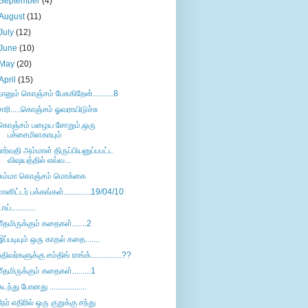
September
(4)
August
(11)
July
(12)
June
(10)
May
(20)
April
(15)
நானும் கொஞ்சம் பேசுகிறேன்..........8
சாரி.....கொஞ்சம் ஓவராயிடுச்சு
கொஞ்சம் பழைய சோறும்,ஒரு
பச்சைமிளகாயும்
பார்வதி அம்மாள் திருப்பியனுப்பபட்ட
விஷயத்தில் எவ்வ...
சும்மா கொஞ்சம் மொக்கை
மானிட்டர் பக்கங்கள்.............19/04/10
ாய்............
மீதமிருக்கும் கதைகள்.......2
இப்படியும் ஒரு காதல் கதை.......
பதிவர்களுக்கு சம்திங் ராங்க்...............??
மீதமிருக்கும் கதைகள்.........1
கடந்து போனது ..................
நேர் எதிரில் ஒரு குறுக்கு சந்து