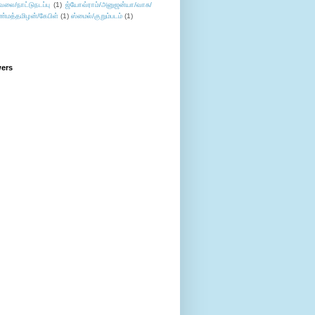
ேலை/நாட்டுநடப்பு
(1)
ஜ்யோவ்ராம்/அனுஜன்யா/வாசு/
ண்மத்தமிழன்/கேபிள்
(1)
ஸ்மைல்/குறும்படம்
(1)
wers