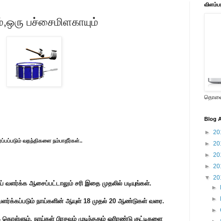
விளம்ப
,ஒரு பச்சைமிளகாயும்
தொலைக
Blog A
►
20
ப்பப்படும் வதந்திகளை நம்பாதீர்கள்..
►
20
►
20
►
20
▼
20
 நா‌ய் வள‌ர்‌‌க்க ஆசை‌ப்ப‌ட்டாலு‌ம் ச‌ரி இதை முத‌லி‌ல் படியு‌ங்க‌ள்.
►
►
ளர்க்கப்படும் நாய்களின் ஆயுள் 18 முதல் 20 ஆண்டுகள் வரை.
►
 கொள்ளும். நாய்கள் பிரசவம் முடிந்ததும் ஓரிரண்டு குட்டிகளை