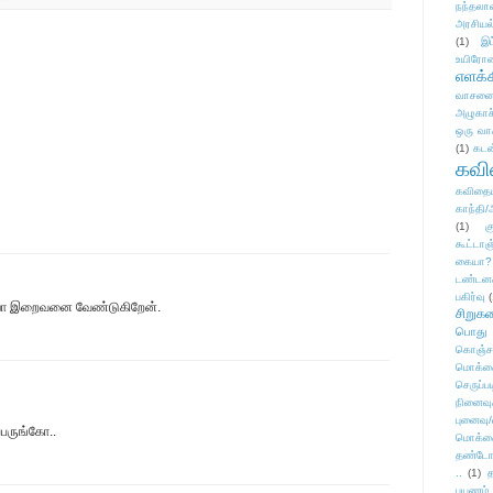
நந்தலால
அரசியல
(1)
இட
உயிரோ
எளக்க
வாசனை/க
அழுகாச
ஒரு வா
(1)
கடன
கவ
கவிதைய
காந்தி/
(1)
க
கூட்டா
கையா?
டண்டன
பகிர்வு
(
படியா இறைவனை வேண்டுகிறேன்.
சிறுக
பொது
கொஞ்ச
மொக்க
செருப்ப
நினைவு
புனைவு
ப்பருங்கோ..
மொக்க
தண்டோரா
..
(1)
த
பயணம்