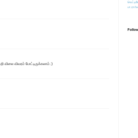
வெட்டிவ
பா.ரா/உ
Follo
றி விலை விவரம் போட்டிருக்கலாம்.:)