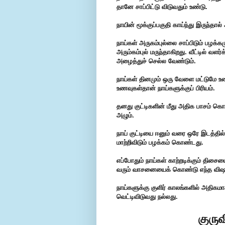
தானே சாப்பிட்டு விடுவது‌ம் உண்டு.
நாயின் மூக்குப்பகுதி காய்ந்து இருந்தால்
நாய்கள் அருகம்புல்லை சாப்பிடும் பழக
அரும்கம்புல் மருந்தாகிறது. ‌வீ‌ட்டி‌ல் வள‌ர்‌க
அழை‌த்து‌ச் செ‌ல்ல வே‌ண்டு‌ம்.
நாய்கள் தினமும் ஒரு வேளை மட்டுமே 
உணவுக‌ள்தா‌ன் நா‌‌ய்களு‌க்கு‌ப் ‌பி‌ரிய‌ம்.
தனது குட்டிகளின் மீது அதிக பாசம் கொ
அழும்.
நா‌ய் கு‌ட்டியை ஈனு‌ம் வரை ஒரே இட‌த்‌தி‌ல் 
மா‌ற்‌றி‌விடு‌ம் பழ‌க்க‌ம் கொ‌ண்டது.
எப்போதும் நாய்கள் காற்றடிக்கும் திசையை 
வரு‌ம் வாசனையை‌க் கொ‌ண்டு எ‌ந்த ‌விஷய‌
நாய்களுக்கு குளிர் காலங்களில் அதிகம
வெட்டிவிடுவது நல்லது.
குருவ