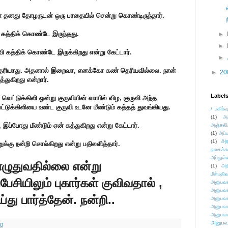
ள் தனது தோழருடன் ஒரு பாதையில் சென்று கொண்டிருந்தார்.
ு கத்திக் கொண்டே இருந்தது.
►
►
 கத்திக் கொண்டே இருக்கிறது என்று கேட்டார்.
►
் தெரியாது. அதனால் இறைவா, எனக்கோ கண் தெரியவில்லை. நான்
►
20
்துகிறது என்றார்.
Label
த வெட்டுக்கிளி ஒன்று குருவியின் வாயில் விழ, குருவி அந்த
ட்டுக்கிளியை உண்ட குருவி உடனே மீண்டும் கத்தத் துவங்கியது.
/ பகிர்வ
(1)
அ
இப்போது மீண்டும் ஏன் கத்துகிறது என்று கேட்டார்.
அஞ்சலி
(1)
அப்ப
அர
(1)
்கு நன்றி சொல்கிறது என்று பதிலளித்தார்.
நகைச்ச
அப்துல்
எழுதுவதில்லை என்று
(1)
அற
மீள்பதிவ
பேசியிலும் புகார்கள் குவிவதால் ,
அனுபவக
அனுபவக
து பார்த்தேன். நன்றி..
அனுபவக
அனுபவக
அனுபவக
அனுபவ
10