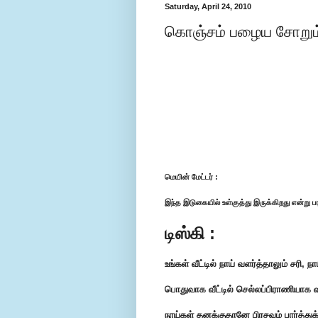
Saturday, April 24, 2010
கொஞ்சம் பழைய சோறும்
மெயின் மேட்டர் :
இந்த இடுகையில் உள்குத்து இருக்கிறது என்று பர
டிஸ்கி :
உ‌ங்க‌ள் ‌வீ‌ட்டில் நா‌ய் வள‌ர்‌த்தாலு‌ம் ச‌ரி,
பொதுவாக வீட்டில் செல்லப்பிராணியாக வ
நாய்கள் தனக்குதானே பிரசவம் பார்த்துக்