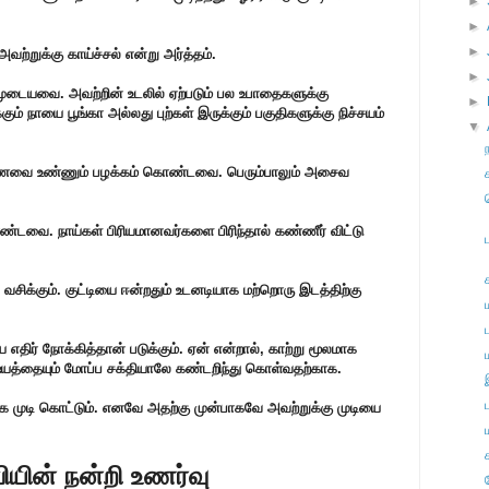
►
►
►
 அவற்றுக்கு காய்ச்சல் என்று அர்த்தம்.
►
்கமுடையவை. அவற்றின் உடலில் ஏற்படும் பல உபாதைகளுக்கு
►
்கு‌ம் நாயை பூ‌ங்கா அ‌ல்லது பு‌ற்க‌ள் இரு‌க்கு‌‌ம் பகு‌திகளு‌க்கு ‌நி‌ச்சய‌ம்
▼
உணவை உண்ணும் பழக்கம் கொண்டவை. பெரு‌ம்பாலு‌ம் அசைவ
ண்டவை. நாய்கள் பிரியமானவர்களை பிரிந்தால் கண்ணீர் விட்டு
வ‌சி‌க்கு‌ம். கு‌‌ட்டியை ஈ‌ன்றது‌ம் உடனடியாக ம‌ற்றொரு இட‌த்‌தி‌ற்கு
ட
எதிர் நோக்கித்தான் படுக்கும். ஏ‌ன் எ‌ன்றா‌ல், கா‌ற்று மூலமாக
த்தையு‌ம் மோ‌ப்ப ச‌க்‌தியாலே க‌ண்ட‌றி‌ந்து கொ‌ள்வத‌ற்காக.
ாக முடி கொட்டும். எனவே அதற்கு முன்பாகவே அவற்றுக்கு முடியை
ியின் நன்றி உணர்வு