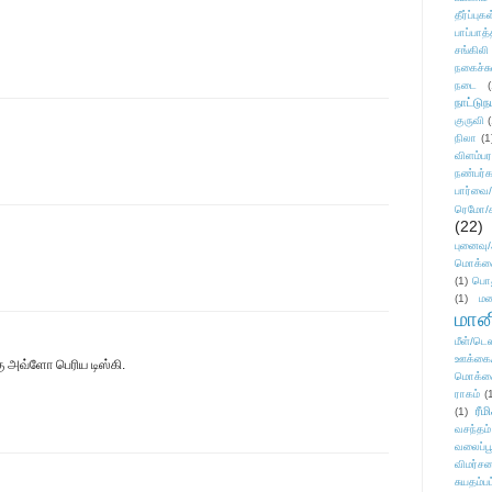
தீர்ப்பு
பாப்பாத்
சங்கிலி
நகைச்ச
நடை
(
நாட்டுந
குருவி
நிலா
(1
விளம்பர
நண்பர்க
பார்வை/
ரெமோ/க
(22)
புனைவ
மொக்க
(1)
பொ
(1)
மன
மானி
மீள்/டெஸ
ஊக்கை
ு அவ்ளோ பெரிய டிஸ்கி.
மொக்க
ராகம்
(
ரீம
(1)
வசந்தம்
வலைப்பூ
விமர்சன
சுயதம்ப