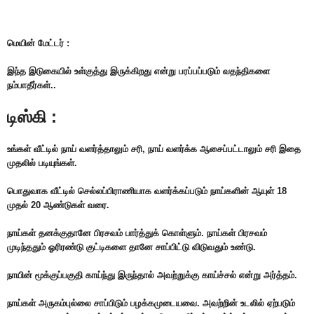
மெயின் மேட்டர் :
இந்த இடுகையில் உள்குத்து இருக்கிறது என்று பரப்பப்படும் வதந்திகளை
நம்பாதீர்கள்..
டிஸ்கி :
உ‌ங்க‌ள் ‌வீ‌ட்டில் நா‌ய் வள‌ர்‌த்தாலு‌ம் ச‌ரி, நா‌ய் வள‌ர்‌‌க்க ஆசை‌ப்ப‌ட்டாலு‌ம் ச‌ரி இதை
முத‌லி‌ல் படியு‌ங்க‌ள்.
பொதுவாக வீட்டில் செல்லப்பிராணியாக வளர்க்கப்படும் நாய்களின் ஆயுள் 18
முதல் 20 ஆண்டுகள் வரை.
நாய்கள் தனக்குதானே பிரசவம் பார்த்துக் கொள்ளும். நாய்கள் பிரசவம்
முடிந்ததும் ஓரிரண்டு குட்டிகளை தானே சாப்பிட்டு விடுவது‌ம் உண்டு.
நாயின் மூக்குப்பகுதி காய்ந்து இருந்தால் அவற்றுக்கு காய்ச்சல் என்று அர்த்தம்.
நாய்கள் அருகம்புல்லை சாப்பிடும் பழக்கமுடையவை. அவற்றின் உடலில் ஏற்படும்