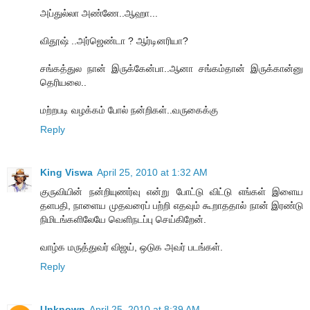
அப்துல்லா அண்ணே..ஆஹா...
விதூஷ் ..அர்ஜெண்டா ? ஆர்டினரியா?
சங்கத்துல நான் இருக்கேன்பா..ஆனா சங்கம்தான் இருக்கான்னு
தெரியலை..
மற்றபடி வழக்கம் போல் நன்றிகள்..வருகைக்கு
Reply
King Viswa
April 25, 2010 at 1:32 AM
குருவியின் நன்றியுணர்வு என்று போட்டு விட்டு எங்கள் இளைய
தளபதி, நாளைய முதவரைப் பற்றி எதவும் கூறாததால் நான் இரண்டு
நிமிடங்களிலேயே வெளிநடப்பு செய்கிறேன்.
வாழ்க மருத்துவர் விஜய், ஒடுக அவர் படங்கள்.
Reply
Unknown
April 25, 2010 at 8:39 AM