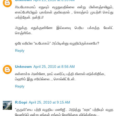
//உபயோகமாய் எதுவும் எழுதுவதில்லை என்று மின்னஞ்சலிலும்,
கைப்பேசியிலும் புகார்கள் குவிவதால் , கொஞ்சம் முயற்சி செய்து
பார்த்தேன். நன்றி.//
அதுக்கு எதுக்குண்ணே இவ்வளவு பெரிய பக்கத்த வேஸ்ட்
செஞ்சிங்க.
ஒரே வரியில “உபயோகம்” அப்பிடின்னு எழுதியிருக்கலாமே?
Reply
Unknown
April 25, 2010 at 8:56 AM
என்னாச்சு அண்ணே, நாய் வளர்ப்பு பத்தி கிளாஸ் எடுக்கிறீங்க,
ம்ஹூம் இது சரியில்லை.., சொல்லிட்டேன்.
Reply
R.Gopi
April 25, 2010 at 9:15 AM
”குருவி”யை பற்றி எழுதிய மணிஜீ.. அடுத்து “சுறா” பற்றியும் எழுத
வேண்டும் என்று எங்கள் சங்கம் கோரிக்கை விடுக்கிறது...