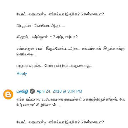
யோவ்..நையாண்டி..எங்கய்யா இருக்க? சென்னையா?
அப்துல்லா அண்ணே..ஆஹா...
விதூஷ் ..அர்ஜெண்டா ? ஆர்டினரியா?
சங்கத்துல நான் இருக்கேன்பா..ஆனா சங்கம்தான் இருக்கான்னு
தெரியலை..
மற்றபடி வழக்கம் போல் நன்றிகள்..வருகைக்கு..
Reply
மணிஜி
April 24, 2010 at 9:04 PM
ஏங்க எவ்வளவு உபயோகமான தகவல்கள் கொடுத்திருக்கிறேன். சில
பேர் மனசாட்சி இல்லாமல் ...
யோவ்..நையாண்டி..எங்கய்யா இருக்க? சென்னையா?