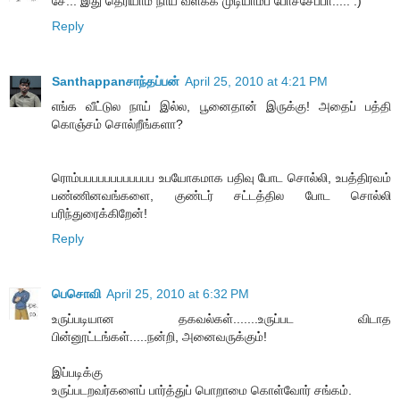
சே... இது தெரியாம நாய் வளக்க முடியாமப் போச்சேப்பா..... :)
Reply
Santhappanசாந்தப்பன்
April 25, 2010 at 4:21 PM
எங்க வீட்டுல நாய் இல்ல, பூனைதான் இருக்கு! அதைப் பத்தி
கொஞ்சம் சொல்றீங்களா?
ரொம்ப‌பப‌பப‌பப‌பப‌பபப உபயோகமாக பதிவு போட சொல்லி, உப‌த்திர‌வம்
ப‌ண்ணின‌வ‌ங்க‌ளை, குண்ட‌ர் ச‌ட்ட‌த்தில‌ போட‌ சொல்லி
ப‌ரிந்துரைக்கிறேன்!
Reply
பெசொவி
April 25, 2010 at 6:32 PM
உருப்படியான தகவல்கள்.......உருப்பட விடாத
பின்னூட்டங்கள்.....நன்றி, அனைவருக்கும்!
இப்படிக்கு
உருப்படறவர்களைப் பார்த்துப் பொறாமை கொள்வோர் சங்கம்.