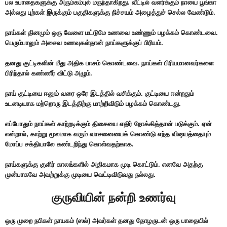
பல உபாதைகளுக்கு அரும்கம்புல் மருந்தாகிறது. ‌வீ‌ட்டி‌ல் வள‌ர்‌க்கு‌ம் நாயை பூ‌ங்கா
அ‌ல்லது பு‌ற்க‌ள் இரு‌க்கு‌‌ம் பகு‌திகளு‌க்கு ‌நி‌ச்சய‌ம் அழை‌த்து‌ச் செ‌ல்ல வே‌ண்டு‌ம்.
நாய்கள் தினமும் ஒரு வேளை மட்டுமே உணவை உண்ணும் பழக்கம் கொண்டவை.
பெரு‌ம்பாலு‌ம் அசைவ உணவுக‌ள்தா‌ன் நா‌‌ய்களு‌க்கு‌ப் ‌பி‌ரிய‌ம்.
தனது குட்டிகளின் மீது அதிக பாசம் கொண்டவை. நாய்கள் பிரியமானவர்களை
பிரிந்தால் கண்ணீர் விட்டு அழும்.
நா‌ய் கு‌ட்டியை ஈனு‌ம் வரை ஒரே இட‌த்‌தி‌ல் வ‌சி‌க்கு‌ம். கு‌‌ட்டியை ஈ‌ன்றது‌ம்
உடனடியாக ம‌ற்றொரு இட‌த்‌தி‌ற்கு மா‌ற்‌றி‌விடு‌ம் பழ‌க்க‌ம் கொ‌ண்டது.
எப்போதும் நாய்கள் காற்றடிக்கும் திசையை எதிர் நோக்கித்தான் படுக்கும். ஏ‌ன்
எ‌ன்றா‌ல், கா‌ற்று மூலமாக வரு‌ம் வாசனையை‌க் கொ‌ண்டு எ‌ந்த ‌விஷய‌த்தையு‌ம்
மோ‌ப்ப ச‌க்‌தியாலே க‌ண்ட‌றி‌ந்து கொ‌ள்வத‌ற்காக.
நாய்களுக்கு குளிர் காலங்களில் அதிகமாக முடி கொட்டும். எனவே அதற்கு
முன்பாகவே அவற்றுக்கு முடியை வெட்டிவிடுவது நல்லது.
குருவியின் நன்றி உணர்வு
ஒரு முறை நபிகள் நாயகம் (ஸல்) அவர்கள் தனது தோழருடன் ஒரு பாதையில்