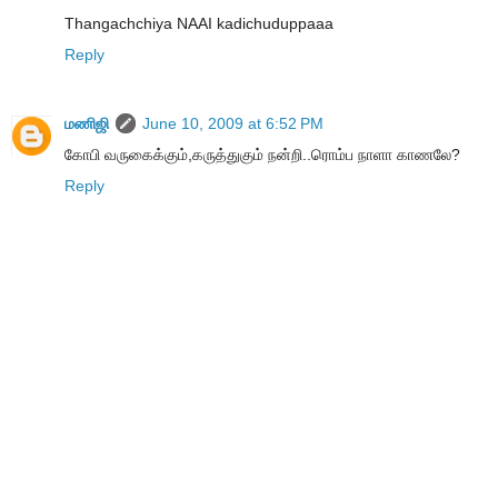
Thangachchiya NAAI kadichuduppaaa
Reply
மணிஜி
June 10, 2009 at 6:52 PM
கோபி வருகைக்கும்,கருத்துகும் நன்றி..ரொம்ப நாளா காணலே?
Reply