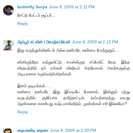
butterfly Surya
June 8, 2009 at 2:11 PM
சேட்டு மேட்டர் சூப்பர்...
Reply
ஆம்பூர் எட்வின் / பிரபஞ்சப்ரியன்
June 8, 2009 at 2:12 PM
இது கருத்துக்கிண்டல் அல்ல நண்பரே, உண்மை போற்றுதும்....
எங்கிருந்தோ வந்துவிட்டு, சமஸ்கிருத சப்போர்ட் வேற. இந்த
விஷயத்தில் நம் மக்கள் விஷியம் தெரியாமல் அவர்களுக்கு
அடியாளாக உருவெடுக்கிறார்கள்.
இளம் குடியர்கள்.....
உண்மை நண்பரே. இது இப்படியே போனால், இன்னும் பத்து
வருடத்தில், குறிப்பாக தமிழ்நாட்டில், நாப்பத்தைந்து வயது
ஆண்களை காண்பது கஷ்டமாகிவிடும். முன்ஏர்கள் சரி இல்லயோ?
Reply
நையாண்டி நைனா
June 8, 2009 at 2:39 PM