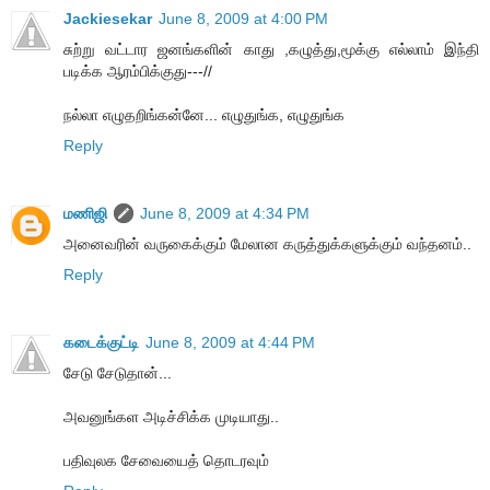
Jackiesekar
June 8, 2009 at 4:00 PM
சுற்று வட்டார ஜனங்களின் காது ,கழுத்து,மூக்கு எல்லாம் இந்தி
படிக்க ஆரம்பிக்குது---//
நல்லா எழுதறிங்கன்னே... எழுதுங்க, எழுதுங்க
Reply
மணிஜி
June 8, 2009 at 4:34 PM
அனைவரின் வருகைக்கும் மேலான கருத்துக்களுக்கும் வந்தனம்..
Reply
கடைக்குட்டி
June 8, 2009 at 4:44 PM
சேடு சேடுதான்...
அவனுங்கள அடிச்சிக்க முடியாது..
பதிவுலக சேவையைத் தொடரவும்