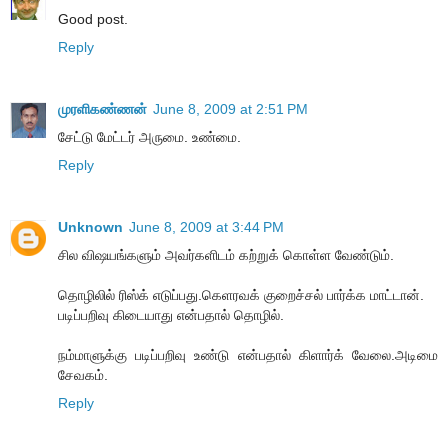
Good post.
Reply
முரளிகண்ணன்
June 8, 2009 at 2:51 PM
சேட்டு மேட்டர் அருமை. உண்மை.
Reply
Unknown
June 8, 2009 at 3:44 PM
சில விஷயங்களும் அவர்களிடம் கற்றுக் கொள்ள வேண்டும்.
தொழிலில் ரிஸ்க் எடுப்பது.கெளரவக் குறைச்சல் பார்க்க மாட்டான்.
படிப்பறிவு கிடையாது என்பதால் தொழில்.
நம்மாளுக்கு படிப்பறிவு உண்டு என்பதால் கிளார்க் வேலை.அடிமை
சேவகம்.
Reply