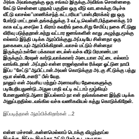
அங்க அவங்களுக்கு ஒரு சங்கம் இருக்கு.அவிங்க சொன்னதை
கேட்டு சென்னை
புறநகர்
பகுதில ஒரு வீடு வாடகைக்கு பிடிச்சு
வீட்டு வாசல்ல”மாணிக்சந்த் கட்டாரியா”பான்புரோக்கர் னு ஒரு
போர்டு மாட்டறான்.தங்கத்துக்கு 3 வட்டி,வெள்ளி,பித்தளைக்கு 10
காசு வட்டி.சைடுல 1 கிராம் கவரிங் நகை.சிறு சேமிப்பு நகை சீட்டுனு
விரிவு படுத்தறான்.சுற்று வட்டார ஜனங்களின்
காது
,கழுத்து,மூக்கு
எல்லாம் இந்தி படிக்க ஆரம்பிக்குது.அப்படியே சின்னதா ஒரு
நகைகடையும் ஆரம்பிக்கிறான்..வாசல் மட்டும் சின்னதா
இருக்கும்.உள்ளே பக்காவா டைல்ஸ் வச்சு வீடு பிரமாண்டமா
இருக்கும்..ரேஷன் கார்டு,வாக்காளர் அடையாள அட்டை எல்லாம்
வாங்கிடறான்
.அப்புறம் என்ன ராஜஸ்தான்ல ரிக்‌ஷா ஓட்டுன நாயி
இப்ப “சேட்டு”ஆயிட்டான்.அவன் கொடுக்குற அடகு சீட்டுக்கு பத்து
ரூபா ஸ்ஸ்டேசனரி” பீஸ் வேற.
நானும் என் அவசிய
மற்றும்
அனாவசிய தேவைகளுக்கு
படியேறியதுண்டு..அதுல பாதி வட்டி கட்டாம் மூழ்கியும்
போனதுண்டு.ஆனா இப்பல்லாம் நா என் தங்கங்களை இந்தி படிக்க
அனுப்பறதில்ல..வங்கில வச்சு வணிகவியல் கத்து கொடுக்கிறேன்.
இப்படித்தான் ஆரம்பிக்கிறார்கள் ...2
என்ன மச்சான்..கன்னமெல்லாம் டொக்கு விழுந்தாப்ல
இருக்கு..இப்படி இருந்தா அட்டு பிகர் கூட மடியாது.