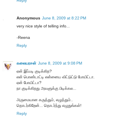
Reply
Anonymous
June 8, 2009 at 8:22 PM
very nice style of telling info...
-Reena
Reply
கலையரசன்
June 8, 2009 at 9:08 PM
ஏன் இப்படி குடிக்கிற?
என் பொண்டாட்டி என்னைய விட்டுட்டு போயிட்டா.
ஏன் போயிட்டா?
நா குடிக்கிறது அவளுக்கு பிடிக்கல...
அருமையான கருத்தும், எழுத்தும்..
தொடர்கிறேன்... தொடர்ந்து எழுதுங்கள்!
Reply