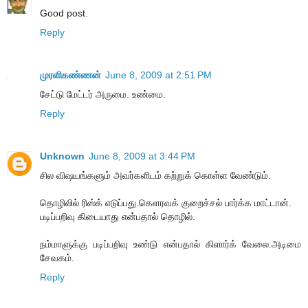
Good post.
Reply
முரளிகண்ணன்
June 8, 2009 at 2:51 PM
சேட்டு மேட்டர் அருமை. உண்மை.
Reply
Unknown
June 8, 2009 at 3:44 PM
சில விஷயங்களும் அவர்களிடம் கற்றுக் கொள்ள வேண்டும்.
தொழிலில் ரிஸ்க் எடுப்பது.கெளரவக் குறைச்சல் பார்க்க மாட்டான்.
படிப்பறிவு கிடையாது என்பதால் தொழில்.
நம்மாளுக்கு படிப்பறிவு உண்டு என்பதால் கிளார்க் வேலை.அடிமை
சேவகம்.
Reply