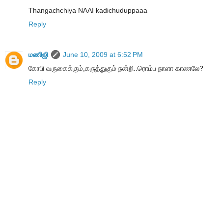
Thangachchiya NAAI kadichuduppaaa
Reply
மணிஜி
June 10, 2009 at 6:52 PM
கோபி வருகைக்கும்,கருத்துகும் நன்றி..ரொம்ப நாளா காணலே?
Reply