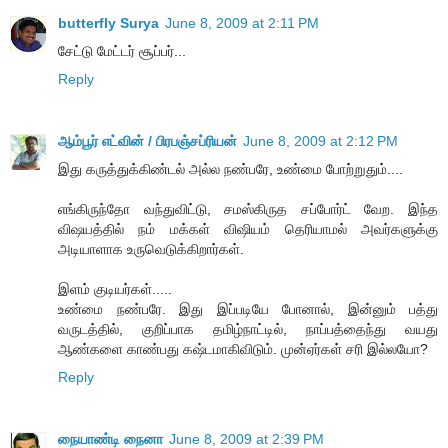
butterfly Surya
June 8, 2009 at 2:11 PM
சேட்டு மேட்டர் சூப்பர்...
Reply
ஆம்பூர் எட்வின் / பிரபஞ்சப்ரியன்
June 8, 2009 at 2:12 PM
இது கருத்துக்கிண்டல் அல்ல நண்பரே, உண்மை போற்றுதும்....
எங்கிருந்தோ வந்துவிட்டு, சமஸ்கிருத சப்போர்ட் வேற. இந்த
விஷயத்தில் நம் மக்கள் விஷியம் தெரியாமல் அவர்களுக்கு
அடியாளாக உருவெடுக்கிறார்கள்.
இளம் குடியர்கள்.....
உண்மை நண்பரே. இது இப்படியே போனால், இன்னும் பத்து
வருடத்தில், குறிப்பாக தமிழ்நாட்டில், நாப்பத்தைந்து வயது
ஆண்களை காண்பது கஷ்டமாகிவிடும். முன்ஏர்கள் சரி இல்லயோ?
Reply
நையாண்டி நைனா
June 8, 2009 at 2:39 PM