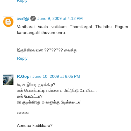
Reply
மணிஜி
June 9, 2009 at 4:12 PM
Vantharai Vaala vaikkum Thamilargal Thalnthu Pogum
karanangalil ithuvum onru.
இருக்கிறவனை ???????? வைத்து
Reply
R.Gopi
June 10, 2009 at 6:05 PM
//ஏன் இப்படி குடிக்கிற?
என் பொண்டாட்டி என்னைய விட்டுட்டு போயிட்டா.
ஏன் போயிட்டா?
நா குடிக்கிறது அவளுக்கு பிடிக்கல...//
********
Aendaa kudikkara?