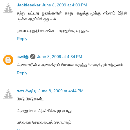
Jackiesekar
June 8, 2009 at 4:00 PM
சுற்று வட்டார ஜனங்களின் காது ,கழுத்து,மூக்கு எல்லாம் இந்தி
படிக்க ஆரம்பிக்குது---//
நல்லா எழுதறிங்கன்னே... எழுதுங்க, எழுதுங்க
Reply
மணிஜி
June 8, 2009 at 4:34 PM
அனைவரின் வருகைக்கும் மேலான கருத்துக்களுக்கும் வந்தனம்..
Reply
கடைக்குட்டி
June 8, 2009 at 4:44 PM
சேடு சேடுதான்...
அவனுங்கள அடிச்சிக்க முடியாது..
பதிவுலக சேவையைத் தொடரவும்