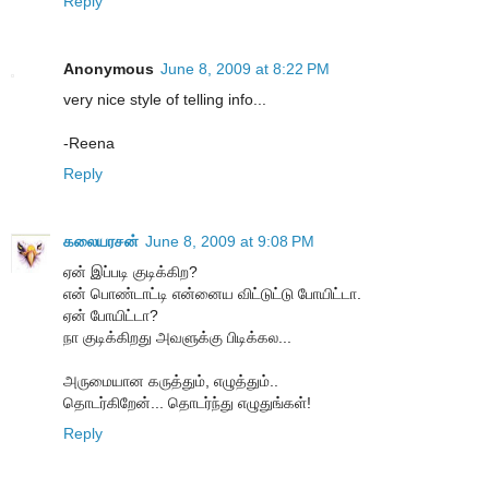
Reply
Anonymous
June 8, 2009 at 8:22 PM
very nice style of telling info...
-Reena
Reply
கலையரசன்
June 8, 2009 at 9:08 PM
ஏன் இப்படி குடிக்கிற?
என் பொண்டாட்டி என்னைய விட்டுட்டு போயிட்டா.
ஏன் போயிட்டா?
நா குடிக்கிறது அவளுக்கு பிடிக்கல...
அருமையான கருத்தும், எழுத்தும்..
தொடர்கிறேன்... தொடர்ந்து எழுதுங்கள்!
Reply