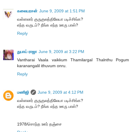
கலையரசன்
June 9, 2009 at 1:51 PM
வள்ளலார் குருகுலத்திலேயா படிச்சிங்க?
எந்த வருடம்? நீங்க எந்த ஊரு பாஸ்?
Reply
துபாய் ராஜா
June 9, 2009 at 3:22 PM
Vantharai Vaala vaikkum Thamilargal Thalnthu Pogum
karanangalil ithuvum onru.
Reply
மணிஜி
June 9, 2009 at 4:12 PM
வள்ளலார் குருகுலத்திலேயா படிச்சிங்க?
எந்த வருடம்? நீங்க எந்த ஊரு பாஸ்?
1978/சொந்த ஊர் தஞ்சை