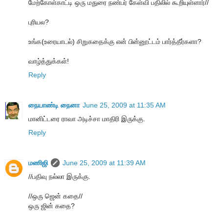
மேற்கோள்காட்டி ஒரு மதுரை நண்பர் கேள்வி பதிலில் கூறியுள்ளார்//
புரியல?
உங்க(உரையாடல்) சிறுகதைக்கு என் பின்னூட்டம் பார்த்தீர்களா?
வாழ்த்துக்கள்!
Reply
நையாண்டி நைனா
June 25, 2009 at 11:35 AM
மானிட்டரை ராவா அடிச்சா மாதிரி இருக்கு.
Reply
மணிஜி
June 25, 2009 at 11:39 AM
//பதிவு நல்லா இருக்கு.
//ஒரு ஜென் கதை//
ஒரு ஜின் கதை?