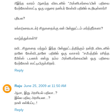
//இந்த வாரம் ஆனந்த விகடனில் “அக்னிபார்வை’யின் பதிவை
மேற்கோள்காட்டி ஒரு மதுரை நண்பர் கேள்வி பதிலில் கூறியுள்ளார்//
புரியல?
உங்க(உரையாடல்) சிறுகதைக்கு என் பின்னூட்டம் பார்த்தீர்களா?
வாழ்த்துக்கள்!//
ரவி...சிறுகதை மற்றும் இந்த பின்னூட்டத்திற்கும் நன்றி..விகடனில்
நானே கேள்வி,,நானே பதிலில் ஒரு வாசகர் “சமீபத்தில் ரசித்த
ரீமிக்ஸ் டயலாக் என்று நம்ம அக்னிபார்வையின் ஒரு பதிவை
மேற்கோள் காட்டியிருக்கிறார்.
Reply
Raju
June 25, 2009 at 11:50 AM
ஆமா, இது அரசியல் பதிவா..?
இல்ல பதிவு அரசியலா...?
நான் எஸ்பேப்பு..!
Reply