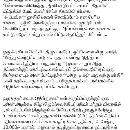
பிரச்சனைகளிலிருந்து ரஜினி விடுப்பட்ட சமயம்..கீதாவின்
வீட்டுக்கே போய் பெண் கேட்க,கீதாவின் தந்தை
“அய்யங்கார்”ஜாதியில்தான் கொடுப்போம் என பெரிய
சண்டை..ரஜினி அங்கிருந்து பாலச்சந்தர் முயற்சியால்
வெளியேற்றபட்டார்...நானும் ஒரு அய்யங்கார் பெண்ணை கட்டி
காட்டுகிறேன் என்று சவால் விட்டு ஜெயித்தும் விட்டார்.....
ஒரு அரசியல் செய்தி : திமுக எதிர்ப்பு ஓட்டுகளை விஜயகாந்த்
பிரித்து வெற்றிக்கு வழி வகுத்தார் என்பது ஆதித்யா
சேனலில்”ஆத்தியா வாலு என்று அழகாக கூறும் அந்த
குட்டிஸுக்கும் தெரியும்..பணம் மட்டும் இல்லை..இன்னும் ஒரு
நிபந்தனையும் அவர் போட்டிருந்தார்..அது டி.ஆர் பாலுவுக்கு மந்திரி
பதவி தரக்கூடாது என்பதாம்....(விருகம்பாக்கம் டாஸ்மாக்கில்
விஜியின் கார் டிரைவர் மப்பில் கக்கியது)
ஒரு ஜென் கதை : இன்றுதான் ஊர் திரும்பியிருக்கும் ஒரு
பதிவர்,அடிக்கடி கீழே விழும்(வைத்திய) பதிவர்,மற்றும் விரைவில்
டின் கட்டப்படும் இருக்கும் அறிவிப்பு பதிவர் மூவரும் சேர்ந்து
“டாஸ்மாக்கை” கவிழ்த்து காலி பண்ணிட்டு பிரிந்த பின் அறிவிப்பு
பதிவை காரை பின் பக்கமாக ஓட்டி சென்றதில் சரி டேமேஜ்.ரூ
10,000/- பணால்...அதனால் குடித்துவிட்டு காரை ஓட்டாதீர்கள்