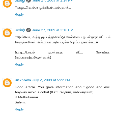
மணிஜி
June 27, 2009 at 2:14 PM
//வாலு..கொம்பா முக்கியம்..வம்புதான்..
Reply
மணிஜி
June 27, 2009 at 2:16 PM
//அண்ணே, அந்த முப்பத்திரெண்டு கேள்வியை நயன்தாரா கிட்டயும்
கேளுங்களேன். கில்மாவா பதிவு படிச்சு ரொம்ப நாளாச்சு...//
போயும்,போயும் நயன்தாரா கிட்ட கேள்வியா
கேப்பாங்க(பர்மிஷன்தான்)
Reply
Unknown
July 2, 2009 at 5:22 PM
Good article. You gave information about good and evil.
Anyway avoid alcohal (Katturaiylum, valkkaiyilum).
R.Muthukumar
Salem.
Reply