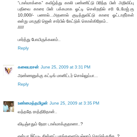
“டாஸ்மாக்கை” கவிழ்த்து காலி பண்ணிட்டு பிரிந்த பின் அறிவிப்பு
பதிவை காரை பின் பக்கமாக ஓட்டி சென்றதில் சரி டேமேஜ்.ரூ
10,000/- பணால்...அதனால் குடித்துவிட்டு காரை ஓட்டாதீர்கள்
என்று மாருதி ஜென் சார்பில் கேட்டுக் கொள்கிறோம்..
/////
பார்த்து போயிருக்கலாம்..
Reply
கலையரசன்
June 25, 2009 at 3:31 PM
அண்ணனுக்கு கட்டிங் மானிட்டர் சொல்லுப்பா...
Reply
உண்மைத்தமிழன்
June 25, 2009 at 3:35 PM
வந்ததே ராத்திரிதான்..
விடிஞ்சதும் நேரா டாஸ்மாக்குதானா..?
ஏன்யா இப்படி சின்னப் பசங்களையெல்லாம் கெடுக்குறீரூ..?