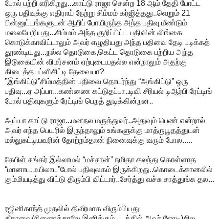
போல் பற்றி எரிகிறது...காட்டு ராஜா சென்ற 18 ஆம் தேதி போட்ட
ஒரு பதிவுக்கு எதிராய் நேற்று சிம்மம் கர்ஜித்தது..வெறும் 21
பின்னுட்டங்களுடன் ஆறிப் போயிருந்த அந்த பதிவு மீண்டும்
மலையேறியது...சிம்மம் அந்த குறிப்பிட்ட பதிவின் லிங்கை
கொடுக்காவிட்டாலும் அவர் எழுதியது அந்த பதிவை தேடி படிக்கத்
தூண்டியது...நல்ல தொடுகை,கெட்ட தொடுகை பற்றிய அந்த
இடுகையின் விமர்சனம் ஏற்புடையதல்ல என்றாலும் அதற்கு
கிடைத்த பப்ளிசிட்டி தேவையா?
”இங்கிட்டு”சிம்மத்தின் பதிவை தொடர்ந்து “அங்கிட்டு” ஒரு
பதிவு...ஏ அப்பா...கண்ணை கட்டுதப்பா..டிவி சீரியல் டிஆர்பி ரேட்டிங்
போல் பதிவுகளும் ரேட்டிங் பெறத் துடிக்கின்றன..
அய்யா காட்டு ராஜா...மனநல மருத்துவர்..அதுவும் பெண் என்றால்
அவர் எந்த பெயரில் இருந்தாலும் உங்களுக்கு மாத்ருபூதத்துடன்
மல்லுகட்டியவரின் தோற்றம்தான் நினைவுக்கு வரும் போல.....
கேபிள் சங்கர் இல்லாமல் “மச்சான்” நமிதா கலந்து கொள்ளாத
“மானாட,மயிலாட”போல் பதிவுலகம் இருக்கிறது..கொடைக்கானலில்
கும்மியடித்து விட்டு திரும்பி விட்டார்..சேர்த்து வச்சு சாத்துங்க தல...
ரஜினிகாந்த் முதலில் திவீரமாக விரும்பியது
கீதாவை(நிணைத்தாலே இனிக்கும் படத்தில் அவர் ஜோடி)சில