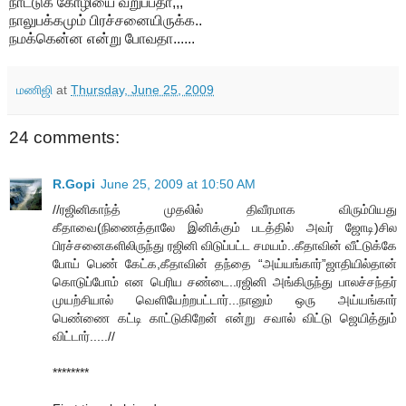
நாட்டுக் கோழியை வறுப்பதா,,,
நாலுபக்கமும் பிரச்சனையிருக்க..
நமக்கென்ன என்று போவதா......
மணிஜி
at
Thursday, June 25, 2009
24 comments:
R.Gopi
June 25, 2009 at 10:50 AM
//ரஜினிகாந்த் முதலில் திவீரமாக விரும்பியது
கீதாவை(நிணைத்தாலே இனிக்கும் படத்தில் அவர் ஜோடி)சில
பிரச்சனைகளிலிருந்து ரஜினி விடுப்பட்ட சமயம்..கீதாவின் வீட்டுக்கே
போய் பெண் கேட்க,கீதாவின் தந்தை “அய்யங்கார்”ஜாதியில்தான்
கொடுப்போம் என பெரிய சண்டை..ரஜினி அங்கிருந்து பாலச்சந்தர்
முயற்சியால் வெளியேற்றபட்டார்...நானும் ஒரு அய்யங்கார்
பெண்ணை கட்டி காட்டுகிறேன் என்று சவால் விட்டு ஜெயித்தும்
விட்டார்.....//
********