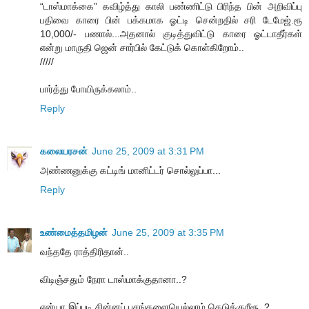
“டாஸ்மாக்கை” கவிழ்த்து காலி பண்ணிட்டு பிரிந்த பின் அறிவிப்பு
பதிவை காரை பின் பக்கமாக ஓட்டி சென்றதில் சரி டேமேஜ்.ரூ
10,000/- பணால்...அதனால் குடித்துவிட்டு காரை ஓட்டாதீர்கள்
என்று மாருதி ஜென் சார்பில் கேட்டுக் கொள்கிறோம்..
/////
பார்த்து போயிருக்கலாம்..
Reply
கலையரசன்
June 25, 2009 at 3:31 PM
அண்ணனுக்கு கட்டிங் மானிட்டர் சொல்லுப்பா...
Reply
உண்மைத்தமிழன்
June 25, 2009 at 3:35 PM
வந்ததே ராத்திரிதான்..
விடிஞ்சதும் நேரா டாஸ்மாக்குதானா..?
ஏன்யா இப்படி சின்னப் பசங்களையெல்லாம் கெடுக்குறீரூ..?