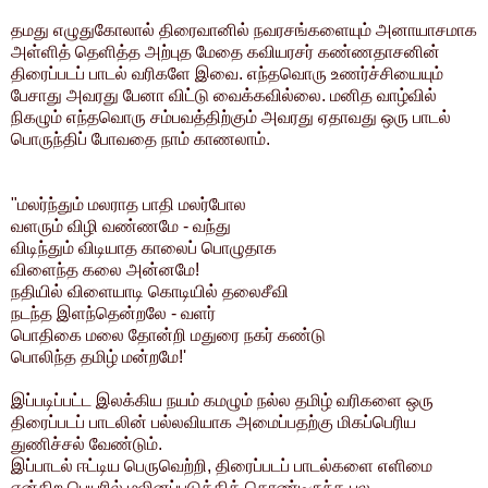
தமது எழுதுகோலால் திரைவானில் நவரசங்களையும் அனாயாசமாக
அள்ளித் தெளித்த அற்புத மேதை கவியரசர் கண்ணதாசனின்
திரைப்படப் பாடல் வரிகளே இவை.
எந்தவொரு உணர்ச்சியையும்
பேசாது அவரது பேனா விட்டு வைக்கவில்லை. மனித வாழ்வில்
நிகழும் எந்தவொரு சம்பவத்திற்கும் அவரது ஏதாவது ஒரு பாடல்
பொருந்திப் போவதை நாம் காணலாம்.
"மலர்ந்தும் மலராத பாதி மலர்போல
வளரும் விழி வண்ணமே - வந்து
விடிந்தும் விடியாத காலைப் பொழுதாக
விளைந்த கலை அன்னமே!
நதியில் விளையாடி கொடியில் தலைசீவி
நடந்த இளந்தென்றலே - வளர்
பொதிகை மலை தோன்றி மதுரை நகர் கண்டு
பொலிந்த தமிழ் மன்றமே!'
இப்படிப்பட்ட இலக்கிய நயம் கமழும் நல்ல தமிழ் வரிகளை ஒரு
திரைப்படப் பாடலின் பல்லவியாக அமைப்பதற்கு மிகப்பெரிய
துணிச்சல் வேண்டும்.
இப்பாடல் ஈட்டிய பெருவெற்றி, திரைப்படப் பாடல்களை எளிமை
என்கிற பெயரில் மலினப்படுத்திக் கொண்டிருந்த பல