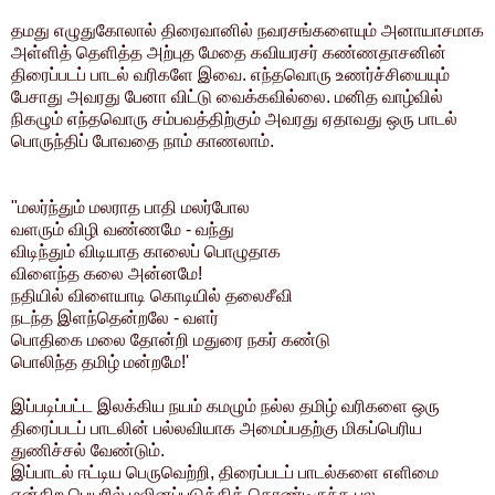
தமது எழுதுகோலால் திரைவானில் நவரசங்களையும் அனாயாசமாக
அள்ளித் தெளித்த அற்புத மேதை கவியரசர் கண்ணதாசனின்
திரைப்படப் பாடல் வரிகளே இவை.
எந்தவொரு உணர்ச்சியையும்
பேசாது அவரது பேனா விட்டு வைக்கவில்லை. மனித வாழ்வில்
நிகழும் எந்தவொரு சம்பவத்திற்கும் அவரது ஏதாவது ஒரு பாடல்
பொருந்திப் போவதை நாம் காணலாம்.
"மலர்ந்தும் மலராத பாதி மலர்போல
வளரும் விழி வண்ணமே - வந்து
விடிந்தும் விடியாத காலைப் பொழுதாக
விளைந்த கலை அன்னமே!
நதியில் விளையாடி கொடியில் தலைசீவி
நடந்த இளந்தென்றலே - வளர்
பொதிகை மலை தோன்றி மதுரை நகர் கண்டு
பொலிந்த தமிழ் மன்றமே!'
இப்படிப்பட்ட இலக்கிய நயம் கமழும் நல்ல தமிழ் வரிகளை ஒரு
திரைப்படப் பாடலின் பல்லவியாக அமைப்பதற்கு மிகப்பெரிய
துணிச்சல் வேண்டும்.
இப்பாடல் ஈட்டிய பெருவெற்றி, திரைப்படப் பாடல்களை எளிமை
என்கிற பெயரில் மலினப்படுத்திக் கொண்டிருந்த பல