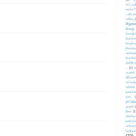
கூட்டா
கையா?
டண்டன
பகிர்வு
(
சிறுக
பொது
கொஞ்ச
மொக்க
செருப்ப
நினைவு
புனைவு
மொக்க
தண்டோரா
..
(1)
த
பயணம்
தீர்ப்பு
பாப்பாத்
சங்கிலி
நகைச்ச
நடை
(
நாட்டுந
குருவி
நிலா
(1
விளம்பர
நண்பர்க
பார்வை/
ரெமோ/க
(22)