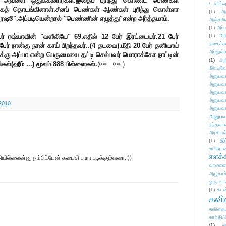
் அவளை ஒதுக்கினார்கள்.இதைப் புரிந்து கொண்ட பெண்கள்
/ பகிர்வ
்கத் தொடங்கினாள்.சீனப் பெண்கள் ஆண்கள் புரிந்து கொள்ளா
(1)
அ
நூஷூ".அப்படியென்றால் "பெண்ணின் எழுத்து"என்ற அர்த்தமாம்.
அஞ்சலி
(1)
அப்ப
அர
 ரஷ்யாவின் "வஸீலியே" 69.எதில் 12 பேர் இரட்டையர்.21 பேர்
(1)
நகைச்ச
ேர் நான்கு நான் காய் பிறந்தவர்..(4 தடவை).மீதி 20 பேர் தனியாய்
அப்துல்
ுக்கு அப்பா என்ற பெருமையை தட்டி செல்பவர் மொராக்கோ நாட்டின்
(1)
அற
்(ஹீம் ...) மூலம் 888 பிள்ளைகள்.
(சே ..சே )
மீள்பதிவ
அனுபவக
அனுபவக
அனுபவக
அனுபவக
2010
அனுபவக
அனுபவ
நந்தலால
அரசியல
(1)
இட
உயிரோ
எளக்க
ல்லைன்னு நம்பிட்டேன் கடைசி பாரா படிக்கும்வரை.:))
வாசனை/க
அழுகாச
ஒரு வா
(1)
கடன
கவ
கவிதைய
காந்தி/
(1)
க