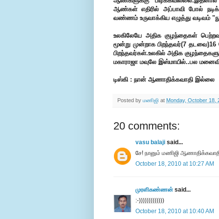
ஆண்களுக்கு பிடிக்கவில்லை.இதனால
ஆண்கள் எதிரில் அப்பாவி போல் நடிக
வண்ணம் உருவாக்கிய எழுத்து வடிவம் "
உலகிலேயே அதிக குழந்தைகள் பெற்றவர்
மூன்று முன்றாக பிறந்தவர்(7 தடவை)16 ப
பிறந்தவர்கள்.உலகில் அதிக குழந்தைகள
மகாராஜா மவுலே இஸ்மாயில்..பல மனைவிகள
டிஸ்கி : நான் ஆணாதிக்கவாதி இல்லை
Posted by
மணிஜி
at
Monday, October 18, 
20 comments:
vasu balaji
said...
சே! நானும் மணிஜி ஆணாதிக்கவாதியி
October 18, 2010 at 10:27 AM
முரளிகண்ணன்
said...
:-)))))))))))))
October 18, 2010 at 10:40 AM