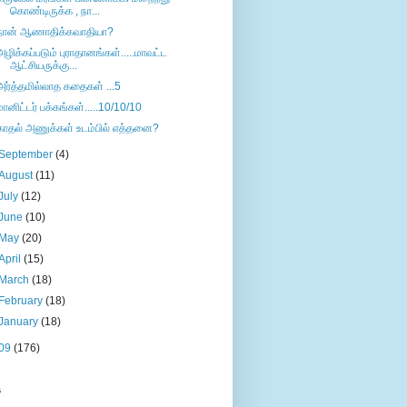
கொண்டிருக்க , நா...
நான் ஆணாதிக்கவாதியா?
அழிக்கப்படும் புராதானங்கள்.....மாவட்ட
ஆட்சியருக்கு...
அர்த்தமில்லாத கதைகள் ...5
மானிட்டர் பக்கங்கள்.....10/10/10
காதல் அணுக்கள் உடம்பில் எத்தனை?
September
(4)
August
(11)
July
(12)
June
(10)
May
(20)
April
(15)
March
(18)
February
(18)
January
(18)
09
(176)
s