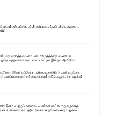
பி.வி.ஆர் சார் சய்ன்ஸ் டீச்சர்..கல்யாணசுந்தரம் பள்ளி...தஞ்சை...
1981...
் என்பதை உணர்த்த அவன் உடலில் கீறி ரத்தத்தை வெளியேற
ுக்கு வந்தவனாக அடையாளம் காட்டும் இன்றும் ஆப்பிரிக்க
வ்வொரு பிரிவும் ஒவ்வொரு குறியை முகத்தில் அதுவும் குழந்தை
த்ரன்,அணிமா,ராகவன் சார் கவனிக்கவும்) இப்பொழுது அந்த வழக்கம்
 மனித இனம் பெருகும் என்பதால் பெண்கள் வேட்டைக்கு வருவதை
்தான் பெண்களை ஒரிடத்தில் நிலையாக தங்க வைக்கும் பழக்கம்