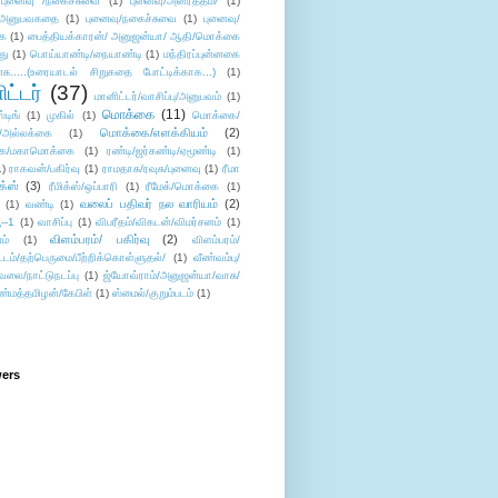
புனைவு /நகைச்சுவை
(1)
புனைவு/அனர்த்தம்/
(1)
ு/அனுபவகதை
(1)
புனைவு/நகைச்சுவை
(1)
புனைவு/
ை
(1)
பைத்தியக்காரன்/ அனுஜன்யா/ ஆதி/மொக்கை
து
(1)
பொய்யாண்டி/நையாண்டி
(1)
மந்திரப்புன்னகை
சு.....(உரையாடல் சிறுகதை போட்டிக்காக...)
(1)
ட்டர்
(37)
மானிட்டர்/வாசிப்பு/அனுபவம்
(1)
மொக்கை
(11)
்டிங்
(1)
முகில்
(1)
மொக்கை/
மொக்கை/எளக்கியம்
(2)
/அல்லக்கை
(1)
ை/மகாமொக்கை
(1)
ரண்டி/ஜர்கண்டி/ஏமூண்டி
(1)
1)
ராகவன்/பகிர்வு
(1)
ராமதாசு/ரவுசு/புனைவு
(1)
ரீமா
ிக்ஸ்
(3)
ரீமிக்ஸ்/ஒப்பாரி
(1)
ரீமேக்/மொக்கை
(1)
வலைப் பதிவர் நல வாரியம்
(2)
(1)
வண்டி
(1)
--1
(1)
வாசிப்பு
(1)
விபரீதம்/விகடன்/விமர்சனம்
(1)
விளம்பரம்/ பகிர்வு
(2)
ம்
(1)
விளம்பரம்/
ட்டம்/தற்பெருமை/பீற்றிக்கொள்ளுதல்/
(1)
வீண்வம்பு/
ேலை/நாட்டுநடப்பு
(1)
ஜ்யோவ்ராம்/அனுஜன்யா/வாசு/
ண்மத்தமிழன்/கேபிள்
(1)
ஸ்மைல்/குறும்படம்
(1)
wers