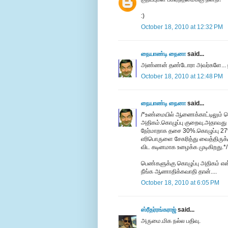
:)
October 18, 2010 at 12:32 PM
நையாண்டி நைனா
said...
அண்ணன் தண்டோரா அவர்களே... நா
October 18, 2010 at 12:48 PM
நையாண்டி நைனா
said...
/*உண்மையில் ஆணைக்காட்டிலும் 
அதிகம்.கொழுப்பு குறைவு.அதாவ
நேர்மாறாக தசை 30%.கொழுப்பு 2
எரிபொருளை சேகரித்து வைத்திருக
விட கடினமாக உழைக்க முடிகிறது.*/
பெண்களுக்கு கொழுப்பு அதிகம் எ
நீங்க ஆணாதிக்கவாதி தான்....
October 18, 2010 at 6:05 PM
ஸ்ரீதர்ரங்கராஜ்
said...
அருமை.மிக நல்ல பதிவு.