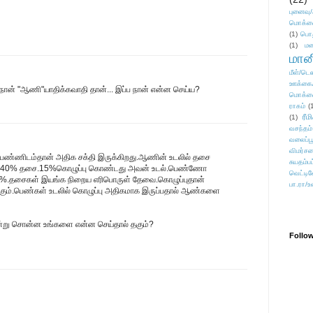
புனைவ
மொக்க
(1)
பொ
(1)
மன
மானி
மீள்/டெஸ
ஊக்கை
ன் "ஆணி"யாதிக்கவாதி தான்... இப்ப நான் என்ன செய்ய?
மொக்க
ராகம்
(
ரீம
(1)
வசந்தம்
வலைப்பூ
விமர்சன
பெண்ணிடம்தான் அதிக சக்தி இருக்கிறது.ஆணின் உடலில் தசை
சுயதம்ப
து 40% தசை.15%கொழுப்பு கொண்டது அவன் உடல்.பெண்ணோ
வெட்டிவ
7%.தசைகள் இயங்க நிறைய எரிபொருள் தேவை.கொழுப்புதான்
பா.ரா/உ
்கும்.பெண்கள் உடலில் கொழுப்பு அதிகமாக இருப்பதால் ஆண்களை
ன்று சொன்ன உங்களை என்ன செய்தால் தகும்?
Follo