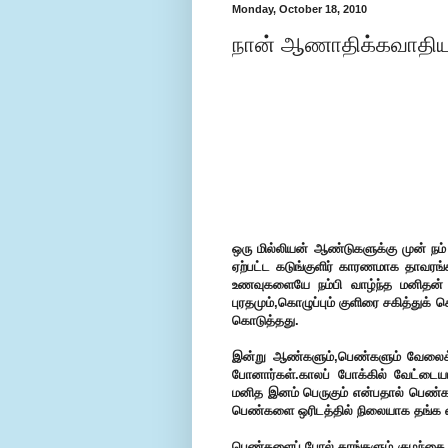
Monday, October 18, 2010
நான் ஆணாதிக்கவாதி
ஒரு மில்லியன் ஆண்டுகளுக்கு முன் நம்
ஏற்பட்ட கடுங்குளிர் காரணமாக தாவரங்
உணவுகளையே நம்பி வாழ்ந்த மனிதன் 
புரதமும்,கொழுப்பும் குளிரை சகித்துக
கொடுத்தது.
இன்று ஆண்களும்,பெண்களும் வேலைக்
போனார்கள்.காலப் போக்கில் வேட்டைய
மனித இனம் பெருகும் என்பதால் பெண்க
பெண்களை ஒரிடத்தில் நிலையாக தங்க வ
பெண்களைப் போல் தாங்களும் குழந்தை