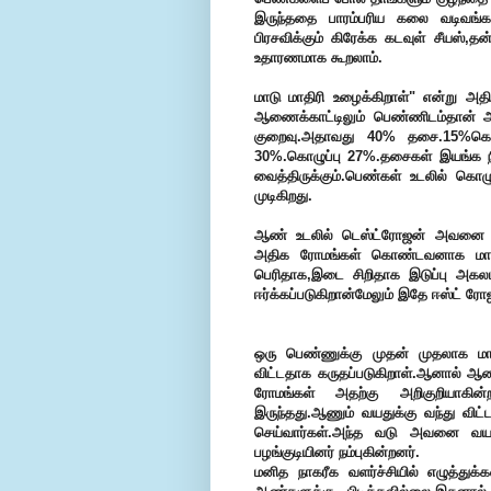
இருந்ததை பாரம்பரிய கலை வடிவங்க
பிரசவிக்கும் கிரேக்க கடவுள் சீயஸ்
உதாரணமாக கூறலாம்.
மாடு மாதிரி உழைக்கிறாள்" என்று அ
ஆணைக்காட்டிலும் பெண்ணிடம்தான் அ
குறைவு.அதாவது 40% தசை.15%கொ
30%.கொழுப்பு 27%.தசைகள் இயங்க ந
வைத்திருக்கும்.பெண்கள் உடலில் க
முடிகிறது.
ஆண் உடலில் டெஸ்ட்ரோஜன் அவனை உயர
அதிக ரோமங்கள் கொண்டவனாக மாற்ற
பெரிதாக,இடை சிறிதாக இடுப்பு அகலம
ஈர்க்கப்படுகிறான்மேலும் இதே ஈஸ்ட் ரோ
ஒரு பெண்ணுக்கு முதன் முதலாக மாத
விட்டதாக கருதப்படுகிறாள்.ஆனால் ஆண
ரோமங்கள் அதற்கு அறிகுறியாகின
இருந்தது.ஆணும் வயதுக்கு வந்து வி
செய்வார்கள்.அந்த வடு அவனை வயது
பழங்குடியினர் நம்புகின்றனர்.
மனித நாகரீக வளர்ச்சியில் எழுத்து