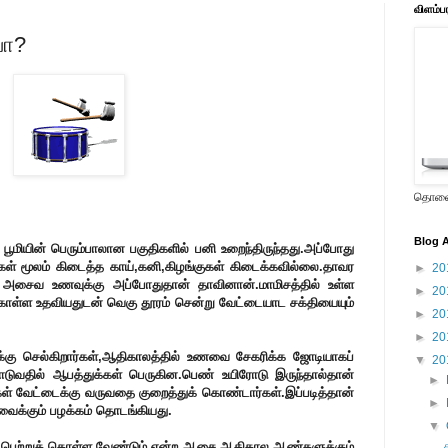
விளம்ப
யா?
தொலைக
Blog A
 பூமியின் பெரும்பாலான பகுதிகளில் பனி உறைந்திருந்தது.அப்போது
கள் மூலம் கிடைத்த காய்,கனி,கிழங்குகள் கிடைக்கவில்லை.தாவர
►
20
அசைவ உணவுக்கு அப்போதுதான் தாவினான்.மாமிசத்தில் உள்ள
►
20
் கொள்ள உதவியதுடன் வெகு தூரம் சென்று வேட்டையாட சக்தியையும்
►
20
►
20
கு செல்கிறார்கள்,ஆதிகாலத்தில் உணவை சேகரிக்க ஜோடியாகப்
▼
20
ாடுவதில் ஆபத்துக்கள் பெருகின.பெண் உயிரோடு இருந்தால்தான்
►
ள் வேட்டைக்கு வருவதை குறைத்துக் கொண்டார்கள்.இப்படித்தான்
►
ைக்கும் பழக்கம் தொடங்கியது.
▼
 பெற்றுக் கொள்ள வேண்டும் என்ற ஆசை ஆதிகால ஆண்களுக்கும்