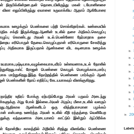
ள் நிரூபிக்கின்றன.தன் தொடையிலிருந்து மகன் டயோனிஸசை
,தன் விலா எலும்பிலிருந்து ஏவாளை உருவாக்கிய ஆதாம் ஆகியோரை
திகமாக உழைக்கும் பெண்களை பற்றி சொல்கிறார்கள். உண்மையில்
திக சக்தி இருக்கிறது.ஆணின் உடலில் தசை அதிகம்.கொழுப்பு
ழுப்பு கொண்டது அவன் உடல்.பெண்ணோ நேர்மாறாக தசை
ிறைய எரிபொருள் தேவை.கொழுப்புதான் எரிபொருளை சேகரித்து
ொழுப்பு அதிகமாக இருப்பதால் ஆண்களை விட கடினமாக உழைக்க
►
►
மாக,புஷ்டியாக,வழுக்கையாக,வீரம் உள்ளவனாக,உடல் தோலில்
►
ுகிறது.ஈஸ்ட் ரோஜன் பெண்னை கொழுக் மொழுக்காக,மார்பு
►
ாக மாற்றுகிறது.இந்த தோற்றத்தில் பெண்ணை பார்க்கும் ஆண்
►
ஜன் பெண்களின் நோய் எதிர்ப்பு கேடயமாகவும் விளங்குகிறது.
►
►
ாந்திர உதிரப் போக்கு ஏற்படும்போது அவள் பருவம் அடைந்து
►
்களுக்கு அது போல் இல்லை.அவன் அரும்பு மீசை,உடலில் வளரும்
►
்றது.ஆதிகால ஆண்களிடம் ஒரு வித்தியாசமான பழக்கம்
ட்டான் என்பதை உணர்த்த அவன் உடலில் கீறி ரத்தத்தை வெளியேற
►
20
க்கு வந்தவனாக அடையாளம் காட்டும் இன்றும் ஆப்பிரிக்க
க்கள் தோன்றிய காலத்தில் அறிவில் சிறந்து விளங்கிய பெண்ணை
Label