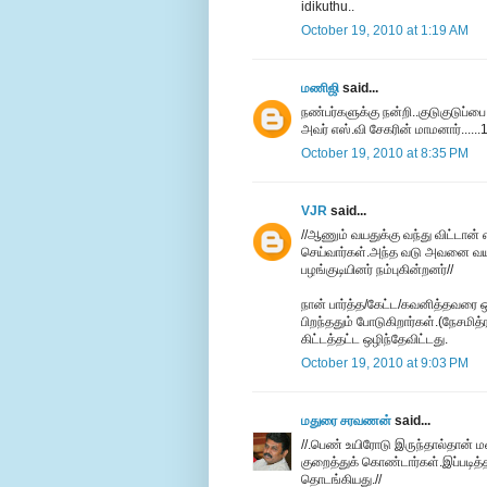
idikuthu..
October 19, 2010 at 1:19 AM
மணிஜி
said...
நண்பர்களுக்கு நன்றி..குடுகுடுப்பை 
அவர் எஸ்.வி சேகரின் மாமனார்......
October 19, 2010 at 8:35 PM
VJR
said...
//ஆணும் வயதுக்கு வந்து விட்டான
செய்வார்கள்.அந்த வடு அவனை வயத
பழங்குடியினர் நம்புகின்றனர்//
நான் பார்த்த/கேட்ட/கவனித்தவரை ஒ
பிறந்ததும் போடுகிறார்கள்.(நேசமி
கிட்டத்தட்ட ஒழிந்தேவிட்டது.
October 19, 2010 at 9:03 PM
மதுரை சரவணன்
said...
//.பெண் உயிரோடு இருந்தால்தான்
குறைத்துக் கொண்டார்கள்.இப்படித
தொடங்கியது.//