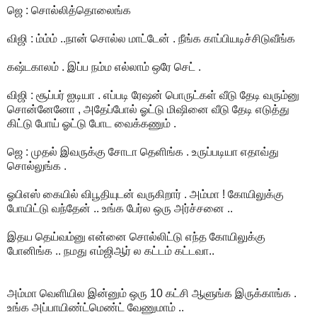
ஜெ : சொல்லித்தொலைங்க
விஜி : ம்ம்ம் ..நான் சொல்ல மாட்டேன் . நீங்க காப்பியடிச்சிடுவீங்க
கஷ்டகாலம் . இப்ப நம்ம எல்லாம் ஒரே செட் .
விஜி : சூப்பர் ஐடியா . எப்படி ரேஷன் பொருட்கள் வீடு தேடி வரும்னு
சொன்னேனோ , அதேப்போல் ஓட்டு மிஷினை வீடு தேடி எடுத்து
கிட்டு போய் ஓட்டு போட வைக்கணும் .
ஜெ : முதல் இவருக்கு சோடா தெளிங்க . உருப்படியா எதாவ்து
சொல்லுங்க .
ஓபிஎஸ் கையில் விபூதியுடன் வருகிறார் . அம்மா ! கோயிலுக்கு
போயிட்டு வந்தேன் .. உங்க பேர்ல ஒரு அர்ச்சனை ..
இதய தெய்வம்னு என்னை சொல்லிட்டு எந்த கோயிலுக்கு
போனிங்க .. நமது எம்ஜிஆர் ல கட்டம் கட்டவா..
அம்மா வெளியில இன்னும் ஒரு 10 கட்சி ஆளுங்க இருக்காங்க .
உங்க அப்பாயிண்ட்மெண்ட் வேணுமாம் ..