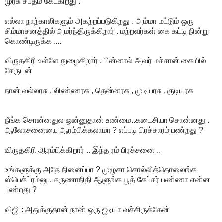
முரசு சப்தம் கேட்கிறது .
எல்லா நாற்காலிகளும் அகற்றப்படுகிறது . அம்மா மட்டும் ஒரு
சிம்மாசனத்தில் அமர்ந்திருக்கிறார் . மற்றவர்கள் கை கட்டி நின்று
கொண்டிருக்க ....
விருதகிரி உள்ளே நுழைகிறார் . பின்னால் அவர் மச்சான் கையில்
சேருடன்
நான் வல்லரசு , விண்ணரசு , தென்னரசு , முடியரசு , குடியரசு
நீங்க சொன்னதுல ஒன்னுதான் உண்மை..கடைசியா சொன்னது .
ஆலோசனையை ஆரம்பிக்கலாமா ? எப்படி பிரச்சாரம் பண்றது ?
விருதகிரி ஆரம்பிக்கிறார் .. இந்த ரம் பிரச்சனை ..
உங்களுக்கு அதே நினைப்பா ? முழுசா சொல்லித்தொலைங்க
ஸ்பெக்ட்ரம்னு . கருணாநிதி ஆளுங்க பூத் கேப்சர் பண்ணா என்ன
பண்றது ?
விஜி : அதுக்குதான் நான் ஒரு ஐடியா வச்சிருக்கேன்