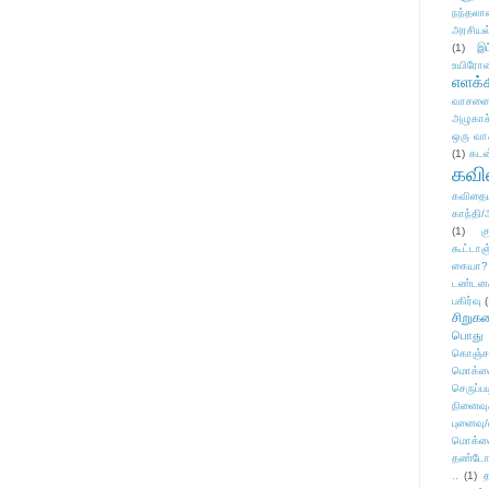
நந்தலால
அரசியல
(1)
இட
உயிரோ
எளக்க
வாசனை/க
அழுகாச
ஒரு வா
(1)
கடன
கவ
கவிதைய
காந்தி/
(1)
க
கூட்டா
கையா?
டண்டன
பகிர்வு
(
சிறுக
பொது
கொஞ்ச
மொக்க
செருப்ப
நினைவு
புனைவு
மொக்க
தண்டோரா
..
(1)
த