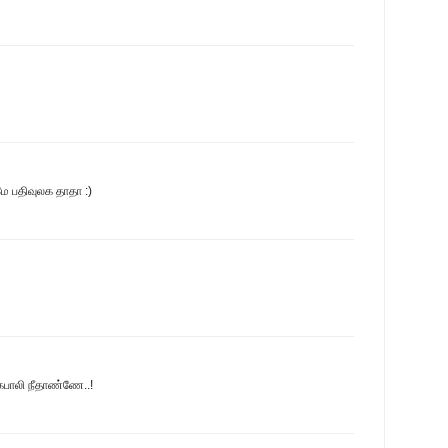
ிமே பதிவுலக தாதா :)
 கபாலி நீதாண்ணே..!