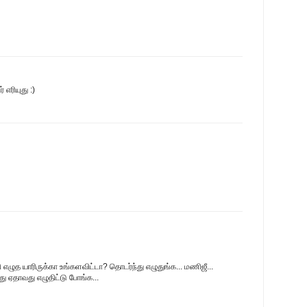
் எரியுது :)
ி எழுத யாரிருக்கா உங்களவிட்டா? தொடர்ந்து எழுதுங்க... மணிஜீ...
து ஏதாவது எழுதிட்டு போங்க...