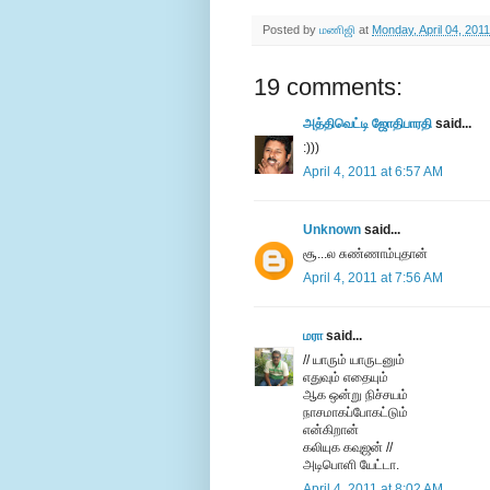
Posted by
மணிஜி
at
Monday, April 04, 2011
19 comments:
அத்திவெட்டி ஜோதிபாரதி
said...
:)))
April 4, 2011 at 6:57 AM
Unknown
said...
சூ...ல சுண்ணாம்புதான்
April 4, 2011 at 7:56 AM
மரா
said...
// யாரும் யாருடனும்
எதுவும் எதையும்
ஆக ஒன்று நிச்சயம்
நாசமாகப்போகட்டும்
என்கிறான்
கலியுக கவுஜன் //
அடிபொளி யேட்டா.
April 4, 2011 at 8:02 AM