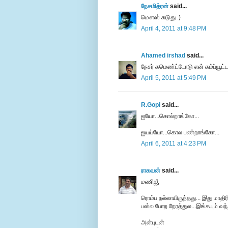
நேசமித்ரன்
said...
மௌஸ் சுடுது :)
April 4, 2011 at 9:48 PM
Ahamed irshad
said...
நேச‌ர் க‌மெண்ட்டோடு என் க‌ம்ப்யூட்ட‌ர
April 5, 2011 at 5:49 PM
R.Gopi
said...
ஐயோ...கொல்றாங்கோ...
ஐயய்யோ...கொல பண்றாங்கோ...
April 6, 2011 at 4:23 PM
ராகவன்
said...
மணிஜீ,
ரொம்ப நல்லாயிருந்தது... இது மாதிர
பஸ்ல போற நேரத்துல...இங்கயும் வந்
அன்புடன்