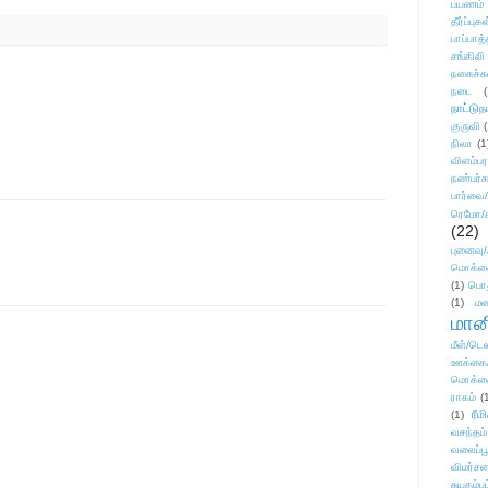
பயணம்
தீர்ப்பு
பாப்பாத்
சங்கிலி
நகைச்ச
நடை
(
நாட்டுந
குருவி
நிலா
(1
விளம்பர
நண்பர்க
பார்வை/
ரெமோ/க
(22)
புனைவ
மொக்க
(1)
பொ
(1)
மன
மானி
மீள்/டெஸ
ஊக்கை
மொக்க
ராகம்
(
ரீம
(1)
வசந்தம்
வலைப்பூ
விமர்சன
சுயதம்ப