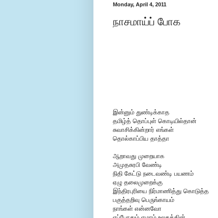
Monday, April 4, 2011
நாசமாய்ப் போக
இன்னும் துண்டிக்காத
தமிழ்த் தொப்புள் கொடியில்தான்
சுவாசிக்கின்றார் எங்கள்
தொல்காப்பிய தாத்தா
ஆறாவது முறையாக
அமுதசுரபி வேண்டி
நிதி கேட்டு நடைவண்டி பயணம்
ஏழு தலைமுறைக்கு
இந்திரபுரியை நிர்மாணித்து கொடுத்த
பகுத்தறிவு பெருங்காயம்
நாங்கள் என்னவோ
எப்போதும் ஏழாம் உலகத்தின்