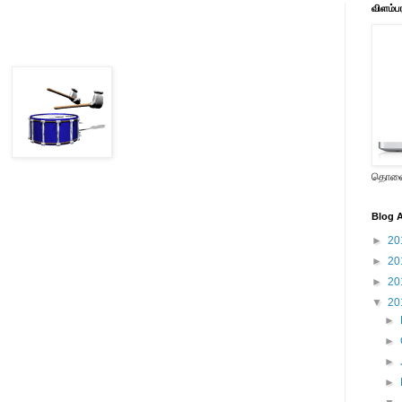
விளம்ப
தொலைக
Blog A
►
20
►
20
►
20
▼
20
►
►
►
►