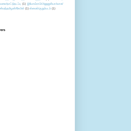
ேலை/நாட்டுநடப்பு
(1)
ஜ்யோவ்ராம்/அனுஜன்யா/வாசு/
ண்மத்தமிழன்/கேபிள்
(1)
ஸ்மைல்/குறும்படம்
(1)
wers