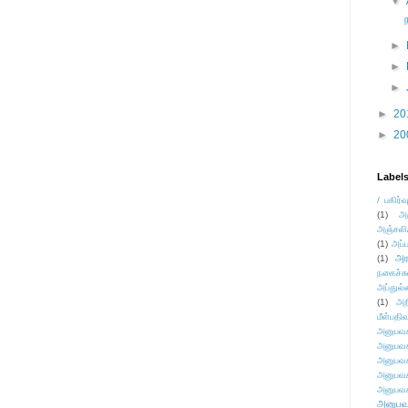
▼
►
►
►
►
20
►
20
Label
/ பகிர்வ
(1)
அ
அஞ்சலி
(1)
அப்ப
அர
(1)
நகைச்ச
அப்துல்
(1)
அற
மீள்பதிவ
அனுபவக
அனுபவக
அனுபவக
அனுபவக
அனுபவக
அனுபவ