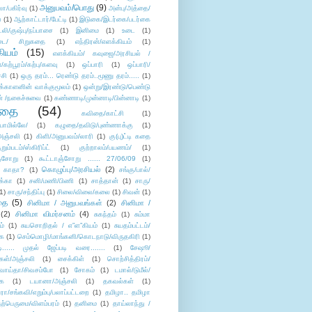
அனுபவம்/பொது
(9)
ா/பகிர்வு
(1)
அன்பு/அத்தை/
்
(1)
ஆற்காட்டார்/பேட்டி
(1)
இடுகை/இடர்கை/படர்கை
்லி/குஷ்பு/நப்பாசை
(1)
இனிமை
(1)
உடை
(1)
டை/ சிறுகதை
(1)
எந்திரன்/எளக்கியம்
(1)
ியம்
(15)
எளக்கியம்/ கவுஜை/அரசியல் /
ற்பூரம்/கற்பு/களவு
(1)
ஒப்பாரி
(1)
ஒப்பாரி/
்சி
(1)
ஒரு தரம்... ரெண்டு தரம்..மூணு தரம்.....
(1)
க்காளனின் வாக்குமூலம்
(1)
ஒன்று/இரண்டு/பெண்டு
் /நகைச்சுவை
(1)
கண்ணாடி/முன்னாடி/பின்னாடி
(1)
ிதை
(54)
கவிதை/காட்சி
(1)
ாமில்லே/
(1)
கழுதை/தவிடு/புண்ணாக்கு
(1)
அஞ்சலி
(1)
கிளி/அனுபவம்/லாரி
(1)
கு(பு)ட்டி கதை
ுறும்படம்/ஸ்கிரிப்ட்
(1)
குற்றாலம்/பயணம்/
(1)
ஞ்சோறு
(1)
கூட்டாஞ்சோறு ...... 27/06/09
(1)
கொழுப்பு/அரசியல்
(2)
 காதா?
(1)
சங்கு/பால்/
க்கா
(1)
சனி/மணி/பிணி
(1)
சாத்தான்
(1)
சாரு/
1)
சாரு/சந்திப்பு
(1)
சிலை/விலை/கலை
(1)
சிவன்
(1)
தை
(5)
சினிமா / அனுபவங்கள்
(2)
சினிமா /
(2)
சினிமா விமர்சனம்
(4)
சுகந்தம்
(1)
சும்மா
ம்
(1)
சுயசொறிதல் / எ”ள”கியம்
(1)
சுயதம்பட்டம்/
ை
(1)
செம்மொழி/மாங்கனி/கொடநாடு/விருதகிரி
(1)
டி...... முதல் ஜேப்படி வரை.......
(1)
சேஷூ/
கள்/அஞ்சலி
(1)
சைக்கிள்
(1)
சொற்சித்திரம்/
/வாய்தா/சிவசம்போ
(1)
சோகம்
(1)
டமால்/டுமீல்/
ை
(1)
டயானா/அஞ்சலி
(1)
தகவல்கள்
(1)
/சங்கவி/எறும்பு/பலாப்பட்டறை
(1)
தமிழா.. தமிழா
ற்பெருமை/விளம்பரம்
(1)
தனிமை
(1)
தாய்லாந்து /