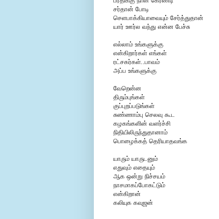
ப்ரீதிக்கு நான் கேரண்டி
சர்தான் போடி
செளபாக்கியாவையும் சேர்த்துதான்
யார் ஊர்ல வந்து என்ன பேச்சு
எல்லாம் உங்களுக்கு
என்கிறார்கள் எங்கள்
ரட்சகர்கள்..பாவம்
அப்ப உங்களுக்கு
வேறென்ன
திரும்புங்கள்
குப்புறப்படுங்கள்
சுண்ணாம்பு செலவு கூட
கழகங்களின் வளர்ச்சி
நிதியிலிருந்துதானாம்
பொழைக்கத் தெரியாதவங்க
யாரும் யாருடனும்
எதுவும் எதையும்
ஆக ஒன்று நிச்சயம்
நாசமாகப்போகட்டும்
என்கிறான்
கலியுக கவுஜன்