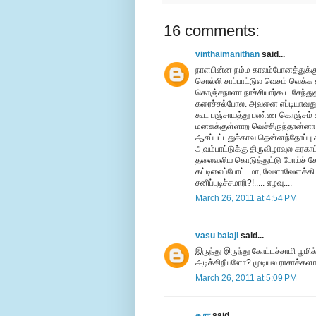
16 comments:
vinthaimanithan
said...
நாளபின்ன நம்ம காலம்போனத்துக்குப
சொல்லி சாப்பாட்டுல வெசம் வெக்க 
கொஞ்சநாளா நாச்சியார்கூட சேந்துத
கரைச்சல்போல. அவனை எப்டியாவது 
கூட பஞ்சாயத்து பண்ண கொஞ்சம் வ
மனசுக்குள்ளாற வெச்சிருந்தான்னா த
ஆசப்பட்டதுக்காவ தென்னந்தோப்பு 
அவம்பாட்டுக்கு திருவிழாவுல கரகாட
தலைவலிய கொடுத்துட்டு போய்ச் சேந
கட்டிலைப்போட்டமா, வேளாவேளக்கி 
சனிப்புடிச்சமாரி?!..... எழவு....
March 26, 2011 at 4:54 PM
vasu balaji
said...
இருந்து இருந்து கோட்டச்சாமி பூமிக
அடிக்கிறீயளோ? முடியல ராசாக்களா:
March 26, 2011 at 5:09 PM
க ரா
said...