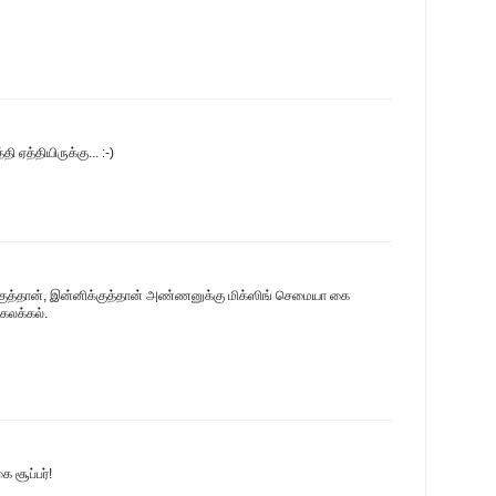
 ஏத்தியிருக்கு... :-)
்குத்தான், இன்னிக்குத்தான் அண்ணனுக்கு மிக்ஸிங் செமையா கை
கலக்கல்.
ை சூப்பர்!