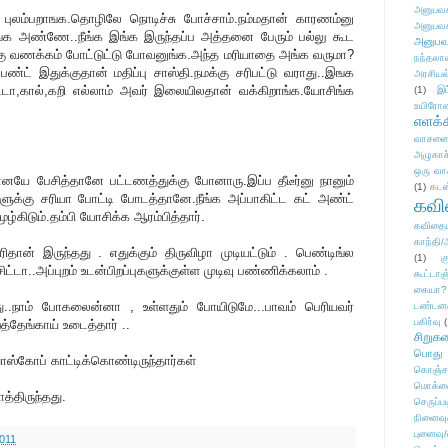
அனுபவக
் புலம்பறாஙக.தொழிலே நொடிச்சு போச்சாம்.நம்மதான் காரணம்னு
அனுபவக
ுங்க அண்ணே..நீங்க இங்க இருந்தப்ப அத்தனை பேரும் பல்லு கூட
அனுபவ
ுக்கு வணக்கம் போட்டுட்டு போவனுங்க.அந்த மரியாதை அங்க வருமா?
நந்தலால
ேண்ட் இதுக்குதான் மதிப்பு சாஸ்தி.நமக்கு சரிபட்டு வராது..இஙக
அரசியல
ட்டா,கால்,கறி எல்லாம் அவர் இலையிலதான் வக்கிறாங்க.யோசிங்க
(1)
இட
உயிரோ
எளக்க
வாசனை/க
அழுகாச
ஒரு வா
ுன்னயே பேசித்தானே பட்டணத்துக்கு போனாரு.இப்ப தீடீர்னு நானும்
(1)
கடன
ுக்கு சரியா போட்டி போடத்தானே.நீங்க அப்பாகிட்ட கட் அண்ட்
கவ
ழ்கிடும்.தம்பி யோசிக்க ஆரம்பித்தார்.
கவிதைய
காந்தி/
் இருந்தது . எதுக்கும் திருவிழா முடியட்டும் . பெண்டிங்ல
(1)
க
ட்டா..அப்புறம் உடன்பிறப்புகளுக்குள்ள முடிவு பண்ணிக்கலாம் .
கூட்டா
கையா?
..நாம் போகலைன்னா , உள்ளதும் போயிடுமே...பாவம் பெரியவர்
டண்டன
பகிர்வு
(
த்தேங்காய் உடைத்தார் ..
சிறுக
பொது
யாஸ்கோப் காட்டிக்கொண்டிருந்தார்கள்
கொஞ்ச
மொக்க
த்திருந்தது.
செருப்ப
நினைவு
புனைவு
2011