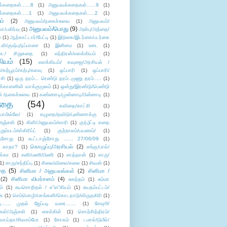
்கதைகள்......8
(1)
அனுபவக்கதைகள்......9
(1)
்கதைகள்.....1
(1)
அனுபவக்கதைகள்.....2
(1)
ம்
(2)
அனுபவம்/நகைச்சுவை
(1)
அனுபவம்/
அனுபவம்/பொது
(9)
ா/பகிர்வு
(1)
அன்பு/அத்தை/
்
(1)
ஆற்காட்டார்/பேட்டி
(1)
இடுகை/இடர்கை/படர்கை
்லி/குஷ்பு/நப்பாசை
(1)
இனிமை
(1)
உடை
(1)
டை/ சிறுகதை
(1)
எந்திரன்/எளக்கியம்
(1)
ியம்
(15)
எளக்கியம்/ கவுஜை/அரசியல் /
ற்பூரம்/கற்பு/களவு
(1)
ஒப்பாரி
(1)
ஒப்பாரி/
்சி
(1)
ஒரு தரம்... ரெண்டு தரம்..மூணு தரம்.....
(1)
க்காளனின் வாக்குமூலம்
(1)
ஒன்று/இரண்டு/பெண்டு
் /நகைச்சுவை
(1)
கண்ணாடி/முன்னாடி/பின்னாடி
(1)
ிதை
(54)
கவிதை/காட்சி
(1)
ாமில்லே/
(1)
கழுதை/தவிடு/புண்ணாக்கு
(1)
அஞ்சலி
(1)
கிளி/அனுபவம்/லாரி
(1)
கு(பு)ட்டி கதை
ுறும்படம்/ஸ்கிரிப்ட்
(1)
குற்றாலம்/பயணம்/
(1)
ஞ்சோறு
(1)
கூட்டாஞ்சோறு ...... 27/06/09
(1)
கொழுப்பு/அரசியல்
(2)
 காதா?
(1)
சங்கு/பால்/
க்கா
(1)
சனி/மணி/பிணி
(1)
சாத்தான்
(1)
சாரு/
1)
சாரு/சந்திப்பு
(1)
சிலை/விலை/கலை
(1)
சிவன்
(1)
தை
(5)
சினிமா / அனுபவங்கள்
(2)
சினிமா /
(2)
சினிமா விமர்சனம்
(4)
சுகந்தம்
(1)
சும்மா
ம்
(1)
சுயசொறிதல் / எ”ள”கியம்
(1)
சுயதம்பட்டம்/
ை
(1)
செம்மொழி/மாங்கனி/கொடநாடு/விருதகிரி
(1)
டி...... முதல் ஜேப்படி வரை.......
(1)
சேஷூ/
கள்/அஞ்சலி
(1)
சைக்கிள்
(1)
சொற்சித்திரம்/
/வாய்தா/சிவசம்போ
(1)
சோகம்
(1)
டமால்/டுமீல்/