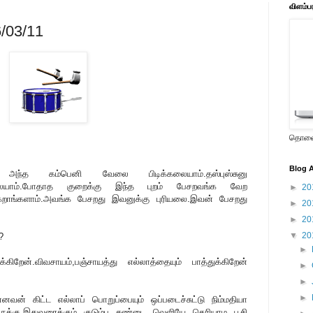
விளம்ப
/03/11
தொலைக
Blog A
அந்த கம்பெனி வேலை பிடிக்கலையாம்.தஸ்புஸ்சுனு
ல்லையாம்.போதாத குறைக்கு இந்த புறம் பேசறவங்க வேற
►
20
றாங்களாம்.அவங்க பேசறது இவனுக்கு புரியலை.இவன் பேசறது
►
20
►
20
▼
20
?
►
ிறேன்.விவசாயம்,பஞ்சாயத்து எல்லாத்தையும் பாத்துக்கிறேன்
►
►
►
னவன் கிட்ட எல்லாப் பொறுப்பையும் ஒப்படைச்சுட்டு நிம்மதியா
ருக்கு.இதுவரைக்கும் குடும்ப சண்டை வெளியே தெரியாம பூசி