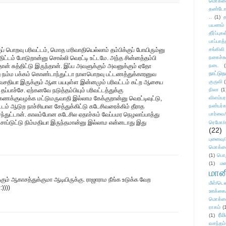
மொக்க
தண்டோரா
..
(1)
த
பயணம்
தீர்ப்பு
பாப்பாத்
் பொறவு பரிவட்டம், மொத மரிவாதியெல்லாம் தம்பிக்குப் போயிரும்னு
சங்கிலி
திட்டம் போடுறான்னு சொல்லி வெரட்டி உட்டமே. அந்த சின்னத்தம்பி
நகைச்ச
ான் சுத்திட்டு இருந்தான். இப்ப அவளுக்கும் அவனுக்கும் ஏதோ
நடை
(
நாட்டுந
நம்ம பக்கம் கொண்டாந்துட்டா நாளபொறவு பட்டணத்துக்காரனுவ
சதியா இருக்கும் ஆன பயபுள்ள இன்னமும் பரிவட்டம் கட்ற ஆசைய
குருவி
ப்பாச்சே. ஏற்கனவே நடுத்தம்பியும் பரிவட்டத்துக்கு
நிலா
(1
கணக்குவழக்க மட்டுமருவாதி இல்லாம கேக்குறான்னு வெரட்டிவுட்டு,
விளம்பர
்டம் ஆடுற நாச்சியாள சேத்துக்கிட்டு கடேசிவரைக்கிம் தீராத
நண்பர்க
்துட்டான். காலம்போன கடேசில ஏதாச்சும் வேப்பமர நெழலாப்பாத்து
பார்வை/
சாப்டுட்டு நிம்மதியா இருந்தமான்னு இல்லாம என்னடாது இது
ரெமோ/க
(22)
புனைவ
மொக்க
(1)
பொ
(1)
மன
மானி
்கும் ஆகாசத்துக்குமா ஆடியிருக்கு. ராஜாராம நீங்க உடுக்க வேற
மீள்/டெஸ
))))
ஊக்கை
மொக்க
ராகம்
(
ரீம
(1)
வசந்தம்