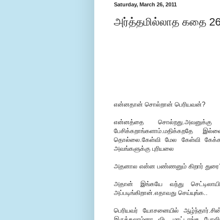
Saturday, March 26, 2011
அர்த்தமில்லாத கதை 26
என்னதான் சொல்றான் பெரியவன்?
என்னத்தை சொல்றது.அவனுக்கு 
பேசிக்கறாங்களாம்.மதிக்கறதே இ
தொல்லை.கேள்வி மேல கேள்வி கேக்க
அவங்களுக்கு புரியலை
அதனால என்ன பண்ணனும் கிறார் துரை
அதான் இங்கயே வந்து செட்டிலாயிக்க
அப்படிங்கிறான்.எதாவது செய்யுங்க..
பெரியவர் யோசனையில் ஆழ்ந்தார்.சின்
இருக்கலாம்னா விட மாட்டாங்க போலி