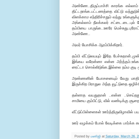
அண்ணே..திருப்பாச்சி காரங்க எல்லாம
திட்டறாங்க.பட்டணத்தை விட்டு வந்துட
விளக்காம எந்திரிச்சதும் வந்து உங்கள
அங்கல்லாம் நீலக்கலர் சட்டை.டை.புல் ப
தம்பியை பாருங்க..ஊரே மெச்சுது.புரோ
அண்ணே..
அவர் யோசிக்க ஆரம்பிக்கிறார்.
தம்பி வீட்டுலயயும் இதே பேச்சுதான்.ம
இங்கய வரேன்னா என்ன அர்த்தம்.உங்கள
ரைட்டா சொல்லிடுங்க.இல்லை நம்ம குடி மூ
அண்ணனின் யோசனையும் வேறு மாதிரிதான
இருக்கிற பிராதுல அந்த வூட்டுதை ஒழிச்சி
தள்ளாத வயதுதான் ..என்ன ..செய்றது
சாமியை கும்பிட்டு, வில் வண்டிக்கு சூறை
வீட்டுப்பிள்ளைகள் ஊர்த்திருவிழாவில் ப
ஊர் வழக்கம் போல் வேடிக்கை பார்க்க கா
Posted by
மணிஜி
at
Saturday, March 26, 