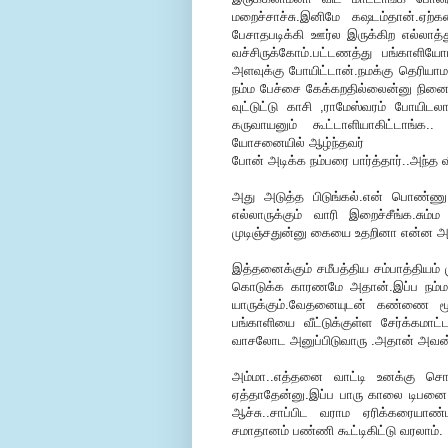
மறைச்சாச்சு.இனிமே கஷடம்தான்.ஏற்
பேசாதபடிக்கி ஊர்ல இருக்கிற எல்லாத்
வச்சிருக்கோம்.பட்டணத்து பங்காளிய
அளவுக்கு போயிட்டான்.நமக்கு தெரியாம
நம்ம பேச்சை கேக்கறதில்லைன்னு நினைக
வுட்டுட்டு காசி ,ராமேஸ்வரம் போயிட
கருவாயனும் கூட்டாளியாகிட்டாங்க.
யோசனையில் ஆழ்ந்தவர்
போன் அடிக்க நம்பரை பார்த்தார்..அந்த வீ
அது அடுத்த பிடுங்கல்.என் பொண்ணு 
எல்லாருக்கும் வாரி இறைச்சீங்க.ச
முடிஞ்சதுன்னு கையை உதறினா என்ன அர்
இத்தனைக்கும் சமீபத்திய சம்பாத்தியம் 
கொடுக்க காரணமே அதான்.இப்ப நம்ம 
யாருக்கும்.வேதனையுடன் கண்ணை மூடி
பங்காளியை வீட்டுக்குள்ள சேர்க்கம
வாசலோட அனுப்பிடுவாரு .அதான் அவன் இ
அம்மா..எத்தனை வாட்டி உனக்கு 
ஏத்தாதேன்னு.இப்ப பாரு காலை டிபனை ச
ஆச்சு..சாப்பிட வராம ஏரிக்கரையாண்ட 
சமாதானம் பண்ணி கூட்டிகிட்டு வரலாம்.