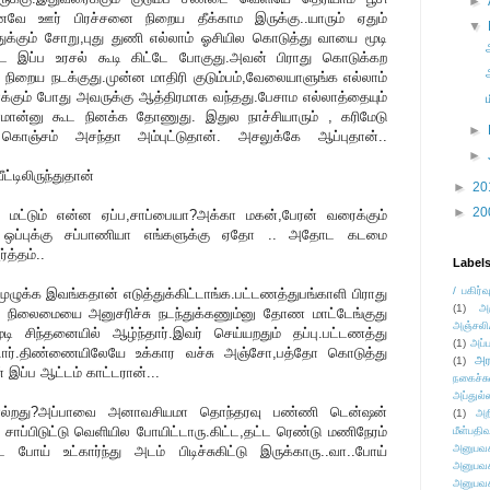
►
கனவே ஊர் பிரச்சனை நிறைய தீக்காம இருக்கு..யாரும் ஏதும்
▼
துக்கும் சோறு,புது துணி எல்லாம் ஓசியில கொடுத்து வாயை மூடி
ோட இப்ப உரசல் கூடி கிட்டே போகுது.அவன் பிராது கொடுக்கற
 நிறைய நடக்குது.முன்ன மாதிரி குடும்பம்,வேலையாளுங்க எல்லாம்
்கும் போது அவருக்கு ஆத்திரமாக வந்தது.பேசாம எல்லாத்தையும்
லாமான்னு கூட நினக்க தோணுது. இதுல நாச்சியாரும் , கரிமேடு
►
. கொஞ்சம் அசந்தா அம்புட்டுதான். அசலுக்கே ஆப்புதான்..
►
ட்டிலிருந்துதான்
►
20
►
20
மட்டும் என்ன ஏப்ப,சாப்பையா?அக்கா மகன்,பேரன் வரைக்கும்
ும்ம ஒப்புக்கு சப்பாணியா எங்களுக்கு ஏதோ .. அதோட கடமை
த்தம்..
Label
/ பகிர்வ
முழுக்க இவங்கதான் எடுத்துக்கிட்டாங்க.பட்டணத்துபங்காளி பிராது
(1)
அ
நிலைமையை அனுசரிச்சு நடந்துக்கணும்னு தோண மாட்டேங்குது
அஞ்சலி
 சிந்தனையில் ஆழ்ந்தார்.இவர் செய்யறதும் தப்பு.பட்டணத்து
(1)
அப்ப
ாட்டார்.திண்ணையிலேயே உக்கார வச்சு அஞ்சோ,பத்தோ கொடுத்து
அர
(1)
ப்ப ஆட்டம் காட்டரான்...
நகைச்ச
அப்துல்
சொல்றது?அப்பாவை அனாவசியமா தொந்தரவு பண்ணி டென்ஷன்
(1)
அற
ாப்பிடுட்டு வெளியில போயிட்டாரு.கிட்ட,தட்ட ரெண்டு மணிநேரம்
மீள்பதிவ
அனுபவக
போய் உட்கார்ந்து அடம் பிடிச்சுகிட்டு இருக்காரு..வா..போய்
அனுபவக
அனுபவக