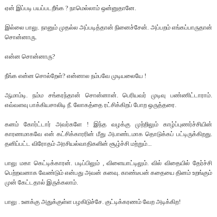
ஏன் இப்படி பயப்படறீங்க ? நாமெல்லாம் ஒன்னுதானே.
இல்லை பாலு. நானும் முதல்ல அப்படித்தான் நினைச்சேன். அப்பறம் எங்கப்பாருதான்
சொன்னாரு.
என்ன சொன்னாரு?
நீங்க என்ன சொல்றேள்? என்னால நம்பவே முடியலையே !
ஆமாம்டி. நம்ம சங்கரந்தான் சொன்னான். பெரியவர் முடிவு பண்ணிட்டாராம்.
எவ்வளவு பாக்கியசாலிடி நீ. லோகத்தை ரட்சிக்கிறப் போற ஒருத்தரை.
கனம் கோர்ட்டார் அவர்களே ! இந்த வழக்கு முற்றிலும் காழ்ப்புணர்ச்சியின்
காரணமாகவே என் கட்சிக்காரரின் மீது அபாண்டமாக தொடுக்கப் பட்டிருக்கிறது.
தனிப்பட்ட விரோதம் அரசியல்வாதிகளின் சூழ்ச்சி மற்றும்...
பாலு மகா கெட்டிக்காரன். படிப்பிலும் , விளையாட்டிலும். வில் விதையில் தேர்ச்சி
பெற்றவனாக வேண்டும் என்பது அவன் கனவு. காண்டீபன் கதையை தினம் உறங்கும்
முன் கேட்டதால் இருக்கலாம்.
பாலு . உனக்கு அதுக்குள்ள பழகிடுச்சே. குட்டிக்கரணம் வேற அடிக்கிற!