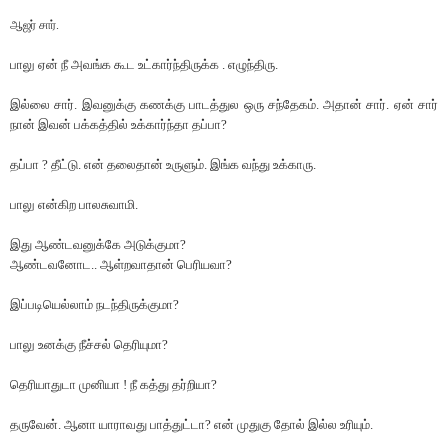
ஆஜர் சார்.
பாலு ஏன் நீ அவங்க கூட உட்கார்ந்திருக்க . எழுந்திரு.
இல்லை சார். இவனுக்கு கணக்கு பாடத்துல ஒரு சந்தேகம். அதான் சார். ஏன் சார்
நான் இவன் பக்கத்தில் உக்கார்ந்தா தப்பா?
தப்பா ? தீட்டு. என் தலைதான் உருளும். இங்க வந்து உக்காரு.
பாலு என்கிற பாலசுவாமி.
இது ஆண்டவனுக்கே அடுக்குமா?
ஆண்டவனோட.. ஆள்றவாதான் பெரியவா?
இப்படியெல்லாம் நடந்திருக்குமா?
பாலு உனக்கு நீச்சல் தெரியுமா?
தெரியாதுடா முனியா ! நீ கத்து தர்றியா?
தருவேன். ஆனா யாராவது பாத்துட்டா? என் முதுகு தோல் இல்ல உரியும்.