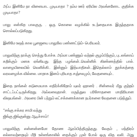
அப்ப இனிமே நா விளையாட முடியாதா ? நம்ம ஊர் ஏரியில அவங்களோட குதிக்க
முடியாதா?
பாலு என்கிற பாலகுரு. . ஒரு கொலை வழக்கில் உடந்தையாக இருந்ததாக
சொல்லப்படுகிறது.
இனிமே உஷத் கால பூஜையை பாலுவே பண்ணட்டும்- பெரியவர்.
பாலுவிற்கு நாக்கு செத்து போச்சு. அம்மா பண்ணும் வற்றல் குழம்பிற்கும், புடலங்காய்
கறிக்கும் மனசு ஏங்கியது. இந்த பழங்கள்..வெள்ளிக் கிண்ணத்தில் பால்.
வாழையிலையில் வெளிக்கி.. இன்னும் இத்யாதிகள்...இதெல்லாம் தூக்கத்தை
வரவழைக்க வில்லை. மாறாக இனம் புரியாத சஞ்சலமும், வேதனையும்..
இதை நாங்கள் கடுமையாக எதிர்க்கிறோம் யுவர் ஹானர் . சின்னவர் மீது குற்றம்
சாட்டப்பட்டிருக்கிறது. அவ்வளவுதான். மருத்துவ பரிசோதனை மாதிரியான
விஷயங்கள் . அவரை பின் பற்றும் லட்சக்கணக்கான நபர்களை வேதனை படுத்தும்.
”சங்கு சக்கர சாமி வந்து
ஜிங்கு ஜிங்குன்னு ஆடிச்சாம்!
பாலுவிற்கு என்னன்னமோ தோண ஆரம்பித்திருந்தது. வேதம் , மந்திரம்
எல்லாவற்றையும் மீறி உள்ளங்காலில் தைக்கும் முள் போல் ஒரு வித வலி. அது