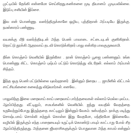
முட்டியில் தேங்கி என்னமோ செய்கிறது.கண்களை மூடி தியானம் .முடியவில்லை.
இடுப்பு சளியின் இம்சை.
இவ என் பொண்ணு. வளர்ந்திருக்காளே ஒழிய, புத்திதான் அப்படியே இருக்கு.
நமஸ்காரம் பண்ணுடி.
வயசுக்கு மீறி வளர்த்தியுடன் அந்த பெண் பாவாடை சட்டையுடன் குனிகிறாள்.
தொட்டு தூக்கி ஆதரவாய் தடவி கொடுக்கிறார் பாலு என்கிற பாலகுருசுவாமி.
நீங்க கொஞ்சம் வெளியில் இருங்கோ . நான் கொஞ்சம் பூஜை பண்ணனும். உங்க
பொண்ணு கிட்ட கொஞ்சம் புஷ்பம் மட்டும் கொடுத்து விடறேன். எல்லாம் அம்பாள்
சித்தம்.
இந்த ஒரு பெண் மட்டுமில்லை யுவர்ஹானர் . இன்னும் நிறைய .... ஜாமீனில் விட்டால்
சாட்சியங்களை கலைத்து விடுவார்கள். எனவே..
பாலுவிற்கு இலை மறைவாய் காய் மறைவாய் பார்த்தவைகள் எல்லாம் மெல்ல புலப்பட
ஆரம்பித்தது. வீட்டிலும், சமயங்களில் வெளியில். ஐந்து வயதில் வேதத்தை
உருவேற்றும்போது இருந்ததை காட்டிலும் இன்னும் வேகம். உன்மத்தம். நாக்கு மடிந்து
சொஷ்டமாய் சொல்லி கற்றுக் கொள்ள இது வேதமோ, மந்திரமோ இல்லையே.
வழியில் இருக்கும் எந்த பாறையையும் உருட்டிக் கொண்டு பாயும் காட்டாறு போல் சீற
ஆரம்பித்திருந்தது. அத்தனை ஜீவராசிகளுக்கும் பொதுவான அந்த காமம் என்னும்