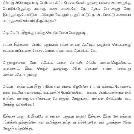
நீங்க இன்னொருவாட்டி பெரியவா கிட்ட பேசுங்களேன். ஒத்தை புள்ளையை ஊருக்கு
கொடுக்கிறதுக்கு எனக்கு மனசு வரலையே! தோ ஆச்சு. பொண்ணு வேற
இடத்துக்கு போயிடுவா . அப்புறம் நீங்களும் நானும் மட்டும் தான் . மோட்டு வளையை
பார்த்துண்டு உக்கார்ந்திருக்கறதா?
அடி அசடு . இதுக்கு நமக்கு கொடுப்பினை வோணும்டி .
நாட்ல இத்தனை பெரிய மனுஷாள் எல்லாரையும் தெரியும். ஒருத்தர் செல்வாக்கு
கூடவா எடுபடலை. கேஸை ரொம்ப ஸ்டிராங்கா ஆக்கிட்டாளே.
அதுக்குத்தான் வேற ஸ்டேட்ல மாத்த சொல்லி அப்பீல் பண்ணியிருக்கோம்.
பாக்கலாம். இவா செஞ்ச பூஜைக்கு அந்த பகவான் என்ன கைமாறு
பண்ணப்போறாறுன்னு!
அம்மா ! என்னம்மா இது ? நீங்க என் கால்ல விழறேளே ? நான் எங்கயும் போகலை.
உங்க கூடவே என்னையும் கூட்டிண்டு போயிடுங்கோ . வயசுல பெரியவாள்ளாம் என்
கால்ல.. எனக்கு பள்ளிக்கூடம் போகணும். வேணும்னா என்னை மிலிட்டரில கூட
சேர்த்து விடுங்கோ !
இல்லை பாலு. நீ இனிமே சாதாரண மனுஷா மாதிரி இல்லை. இந்த லோகத்தை
ரட்சிக்கிறதுக்குன்னே என் வயித்துல வந்து வாய்ச்சிருக்கே. உன் முகத்துல அந்த
தேஜஸ் வந்துடுத்து.