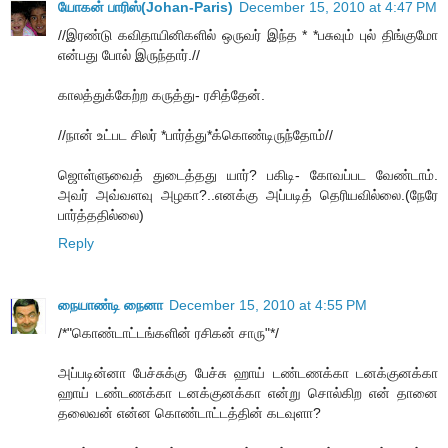
யோகன் பாரிஸ்(Johan-Paris)
December 15, 2010 at 4:47 PM
//இரண்டு கவிதாயினிகளில் ஒருவர் இந்த * *பசுவும் புல் திங்குமோ
என்பது போல் இருந்தார்.//
காலத்துக்கேற்ற கருத்து- ரசித்தேன்.
//நான் உட்பட சிலர் *பார்த்து*க்கொண்டிருந்தோம்//
ஜொள்ளுவைத் துடைத்தது யார்? பகிடி- கோவப்பட வேண்டாம்.
அவர் அவ்வளவு அழகா?..எனக்கு அப்படித் தெரியவில்லை.(நேரே
பார்த்ததில்லை)
Reply
நையாண்டி நைனா
December 15, 2010 at 4:55 PM
/*"கொண்டாட்டங்களின் ரசிகன் சாரு"*/
அப்படின்னா பேச்சுக்கு பேச்சு ஹாய் டண்டணக்கா டனக்குனக்கா
ஹாய் டண்டணக்கா டனக்குனக்கா என்று சொல்கிற என் தானை
தலைவன் என்ன கொண்டாட்டத்தின் கடவுளா?