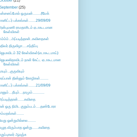
October
(21)
September
(25)
உன்னைப்போல் ஒருவன்.........ரீமேக்
மானிட்டர் பக்கங்கள்........29/09/09
அன்புமணி ராமதாசிடம் ஏடாகூடமான
கேள்விகள்
ம்ம்ம்ம்...அப்படித்தான்..கவிதைகள்
பதிவர் திருவிழா.....சந்திப்பு
ஜெயாவிடம் 32 கேள்விகள்(எடாகூடமாய்)
ஜெயலலிதாவிடம் நான் கேட்ட ஏடாகூடமான
கேள்விகள்
நாயும்...குருவியும்
கரப்பான் தின்னும் கோழிகள்.........
மானிட்டர் பக்கங்கள்........21/09/09
ானும்....நீயும்....நாமும்.............
அப்படித்தான்.......கவிதை
என் ஒரு நிமிட குறும்படம்.....தண்டோரா
சம்மதங்கள்........
வேறு ஒன்றுமில்லை.........
எழுத விரும்பாத ஒன்று.......கவிதை
கறுப்புகலர் ஆரஞ்சு