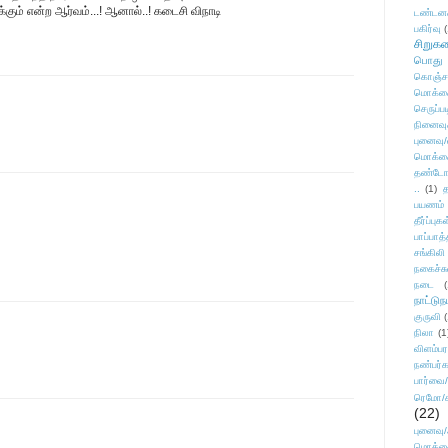
்கும் என்ற ஆர்வம்...! ஆனால்..! கடைசி விநாடி
டண்டன
பகிர்வு
(
சிறுக
பொது
கொஞ்ச
மொக்க
செருப்ப
நினைவு
புனைவு
மொக்க
தண்டோரா
..
(1)
த
பயணம்
தீர்ப்பு
பாப்பாத்
சங்கிலி
நகைச்ச
நடை
(
நாட்டுந
குருவி
நிலா
(1
விளம்பர
நண்பர்க
பார்வை/
ரெமோ/க
(22)
புனைவ
மொக்க