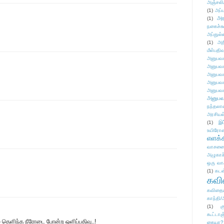
அஞ்சலி
(1)
அப்ப
அர
(1)
நகைச்ச
அப்துல்
(1)
அற
மீள்பதிவ
அனுபவக
அனுபவக
அனுபவக
அனுபவக
அனுபவக
அனுபவ
நந்தலால
அரசியல
(1)
இட
உயிரோ
எளக்க
வாசனை/க
அழுகாச
ஒரு வா
(1)
கடன
கவ
கவிதைய
காந்தி/
(1)
க
கூட்டா
 தெளிந்த நீரோடை போன்ற ஒளிப்பதிவு..!
கையா?