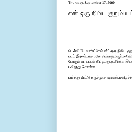
Thursday, September 17, 2009
என் ஒரு நிமிட குறும்பட
டெல்லி “டேலண்ட்கேம்பஸ்” ஒரு நிமிட கு
படம் இரண்டாம் பரிசு பெற்றது.ஜெர்மனியி
போகும் வாய்ப்பும் கிட்டியது.தவிர்க
பகிர்ந்து கொள்ள..
பார்த்து விட்டு கருத்துரையுங்கள்.மகிழ்ச