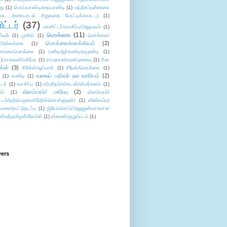
து
(1)
பொய்யாண்டி/நையாண்டி
(1)
மந்திரப்புன்னகை
சு.....(உரையாடல் சிறுகதை போட்டிக்காக...)
(1)
ட்டர்
(37)
மானிட்டர்/வாசிப்பு/அனுபவம்
(1)
மொக்கை
(11)
்டிங்
(1)
முகில்
(1)
மொக்கை/
மொக்கை/எளக்கியம்
(2)
/அல்லக்கை
(1)
ை/மகாமொக்கை
(1)
ரண்டி/ஜர்கண்டி/ஏமூண்டி
(1)
1)
ராகவன்/பகிர்வு
(1)
ராமதாசு/ரவுசு/புனைவு
(1)
ரீமா
ிக்ஸ்
(3)
ரீமிக்ஸ்/ஒப்பாரி
(1)
ரீமேக்/மொக்கை
(1)
வலைப் பதிவர் நல வாரியம்
(2)
(1)
வண்டி
(1)
--1
(1)
வாசிப்பு
(1)
விபரீதம்/விகடன்/விமர்சனம்
(1)
விளம்பரம்/ பகிர்வு
(2)
ம்
(1)
விளம்பரம்/
ட்டம்/தற்பெருமை/பீற்றிக்கொள்ளுதல்/
(1)
வீண்வம்பு/
ேலை/நாட்டுநடப்பு
(1)
ஜ்யோவ்ராம்/அனுஜன்யா/வாசு/
ண்மத்தமிழன்/கேபிள்
(1)
ஸ்மைல்/குறும்படம்
(1)
wers