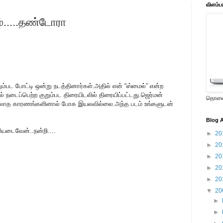
விளம்ப
ம்.....தண்டோரா
றும்பட போட்டி ஒன்று நடத்தினார்கள்.அதில் என் “ஸ்மைல்” என்ற
ல் நடைப்பெற்ற குறும்பட திரையிடலில் திரையிப்பட்டது.ஜெர்மன்
தொலைக
்க இயலாத காரணங்களினால் போக இயலவில்லை.அந்த படம் உங்களுடன்
Blog A
்சியடைவேன்..நன்றி....
►
20
►
20
►
20
►
20
►
20
▼
20
►
►