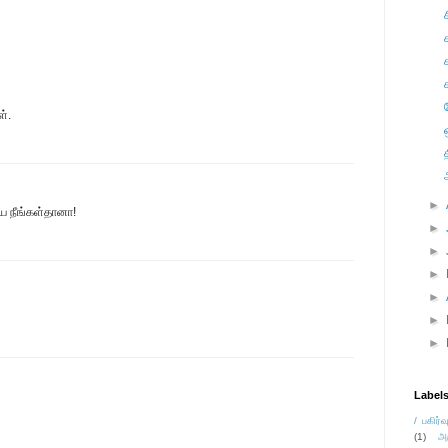
ள்.
►
ே நீங்கள்தானா!
►
►
►
►
►
►
Label
/ பகிர்வ
(1)
அ