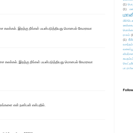
(1)
பொ
(1)
மன
மானி
மீள்/டெஸ
ஊக்கை
கலக்கல். இதற்கு நீங்கள் பயன்படுத்தியது மொபைல் கேமராவா
மொக்க
ராகம்
(
ரீம
(1)
வசந்தம்
வலைப்பூ
விமர்சன
சுயதம்ப
 கலக்கல். இதற்கு நீங்கள் பயன்படுத்தியது மொபைல் கேமராவா
வெட்டிவ
பா.ரா/உ
Follo
ங்களை என் நண்பன் என்பதில்.