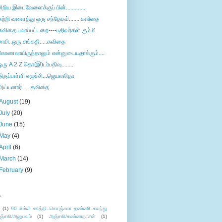
சிறிய இடைவேளைக்குப் பின்.............
சுற்றி வளைத்து ஒரு சந்தேகம்........கவிதை
கவிதை பலாப்பட்டறை----பதிவர்கள் கும்மி
சாமி..ஒரு சங்கதி.....கவிதை
கோணலாயிருந்தாலும் என்னுடையதாக்கும்....
ஒரு A 2 Z தொ(இ)டர்பதிவு........
திருப்பள்ளி எழுச்சி...ஜெயலலிதா
அய்யனார்......கவிதை
August
(19)
July
(20)
June
(15)
May
(4)
April
(6)
March
(14)
February
(9)
s
ு
(1)
90 மில்லி ஊத்தி..கொஞ்சமா தண்ணி கலந்து
ஞ்சலி/அனுபவம்
(1)
அஞ்சலி/கண்ணதாசன்
(1)