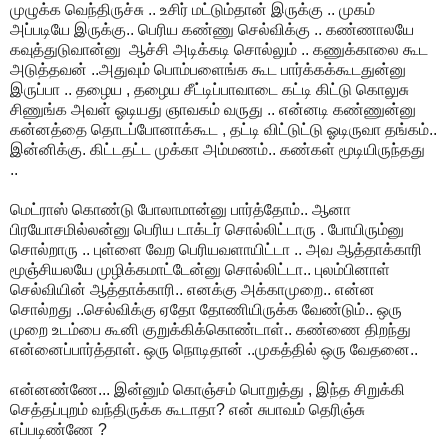
முழுக்க வெந்திருச்சு .. உசிர் மட்டும்தான் இருக்கு .. முகம்
அப்படியே இருக்கு.. பெரிய கண்ணு செல்விக்கு .. கண்ணாலயே
கவுத்துடுவான்னு ஆச்சி அடிக்கடி சொல்லும் .. கணுக்காலை கூட
அடுத்தவன் ..அதுவும் பொம்பளைங்க கூட பார்க்கக்கூடதுன்னு
இருப்பா .. தழைய , தழைய சீட்டிப்பாவாடை கட்டி கிட்டு கொலுசு
சிணுங்க அவள் ஓடியது ஞாவகம் வருது .. என்னடி கண்ணுன்னு
கன்னத்தை தொடப்போனாக்கூட , தட்டி விட்டுட்டு ஓடிருவா தங்கம்..
இன்னிக்கு. கிட்டதட்ட முக்கா அம்மணம்.. கண்கள் மூடியிருந்தது
..
மெட்ராஸ் கொண்டு போலாமான்னு பார்த்தோம்.. ஆனா
பிரயோசமில்லன்னு பெரிய டாக்டர் சொல்லிட்டாரு . போயிரும்னு
சொல்றாரு .. புள்ளை வேற பெரியவளாயிட்டா .. அவ ஆத்தாக்காரி
மூஞ்சியலயே முழிக்கமாட்டேன்னு சொல்லிட்டா.. புலம்பினாள்
செல்வியின் ஆத்தாக்காரி.. எனக்கு அக்காமுறை.. என்ன
சொல்றது ..செல்விக்கு ஏதோ தோணியிருக்க வேண்டும்.. ஒரு
முறை உடம்பை கூனி குறுக்கிக்கொண்டாள்.. கண்ணை திறந்து
என்னைப்பார்த்தாள். ஒரு நொடிதான் ..முகத்தில் ஒரு வேதனை..
என்னண்ணே... இன்னும் கொஞ்சம் பொறுத்து , இந்த சிறுக்கி
செத்தப்புறம் வந்திருக்க கூடாதா? என் சுபாவம் தெரிஞ்சு
எப்படிண்ணே ?