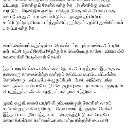
விட்டாரு ..கெரசினும் கேன்ல வந்துச்சு .. இன்னிக்கு அவன்
வரட்டும் .. ரெண்டுல ஒன்னு பார்த்துட்டுத்தான் அடுப்பை பத்த
வைப்பேன்னு அம்மா சொல்லிடுச்சு .. நானும் தம்பியியும்
சாப்பிட்டுட்டு டிவியை பார்த்துக்கிட்டிருந்தோம்.. தம்பி தூங்கிட்டான்
.. அப்பா வந்துச்சு ..
உனக்கெல்லாம் எதுக்குய்யா பொண்டாட்டி ,புள்ளைங்க..அப்படியே
உன் கட்சி ஆஃபீசிலயே இருந்துக்க வேண்டியதுதானே.. விரால மீன்
கவரை விசிறியடித்தாள் செல்வி ..
ந்தாப்பாரு செல்வி.. எலெக்‌ஷன் நேரம் . அப்படித்தான் இருக்கும்..
தலைவரு காலைலேர்ந்து ஒன்னும் சாப்பிடலையாம் .. மீட்டீங்க்ல
சொன்னாரு ..அப்படியே அழுதுட்டேன்.. போய் அடுப்பை பத்த
வை..நல்லா மாங்கா போட்டு மீன் குழம்பு வை.. நாளைக்கு ஒரு நாள்
பொறுத்துக்க ..கேஸ் வந்திரும் என்றான் சந்திரன் ..
முகம் கழுவி கைலி மாற்றி திரும்புவதற்குள் கெரசின் வாசம்
சுர்ரென்று மூக்கில் ஏறியது .. தொப்பலாய் இருந்தாள் செல்வி..
இந்தாய்யா .. நீயே பத்த வை .. கொளுத்திட்டு என் மேலயே
சோறாக்கிக்கோ என்றவள்..சடாரென்று தீக்குச்சியை உரசி..