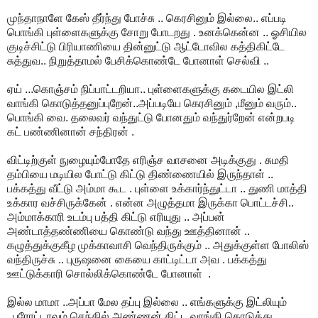
முந்தாநாளே கேஸ் தீர்ந்து போச்சு .. கெரசினும் இல்லை.. எப்படி
பொங்கி புள்ளைகளுக்கு சோறு போடறது . உனக்கென்ன .. ஓசியில
குடிச்சிட்டு பிரியாணியை தின்னுட்டு ஆட்டோவில கத்திகிட்டே
சுத்துவ.. நிறுத்தாமல் பேசிக்கொண்டே போனாள் செல்வி ..
ஏய் ...கொஞ்சம் நிப்பாட்டறியா.. புள்ளைகளுக்கு கடையில இட்லி
வாங்கி கொடுத்தனுப்புறேன்..அப்படியே கெரசினும் ,மீனும் வரும்..
பொங்கி வை. தலைவர் வந்துட்டு போனதும் வந்துர்றேன் என்றபடி
கட் பண்ணினான் சந்திரன் .
விட்டிற்குள் நுழையும்போதே எரிஞ்ச வாசனை அடிக்குது . சுமதி
தம்பியை மடியில போட்டு கிட்டு திண்ணையில் இருந்தாள் ..
பக்கத்து வீட்டு அம்மா கூட . புள்ளை உக்கார்ந்துட்டா .. துணி மாத்தி
உக்கார வச்சிருக்கேன் . என்ன அழுத்தமா இருக்கா பொட்டச்சி..
அம்மாக்காரி உடம்பு பத்தி கிட்டு எரியுது .. அப்பன்
அண்டாத்தண்ணியை கொண்டு வந்து ஊத்தினான் ..
கழுத்துக்குகீழ முக்காவாசி வெந்திருக்கும் .. அதுக்குள்ள போலிஸ்
வந்திருச்சு .. புருஷனை கையை காட்டிட்டா அவ . பக்கத்து
ஊட்டுக்காரி சொல்லிக்கொண்டே போனாள் .
இல்ல மாமா ..அப்பா மேல தப்பு இல்லை .. எங்களுக்கு இட்லியும்
,புரோட்டாவும் செந்தில் அண்ணன் கிட்ட வாங்கி கொடுத்து