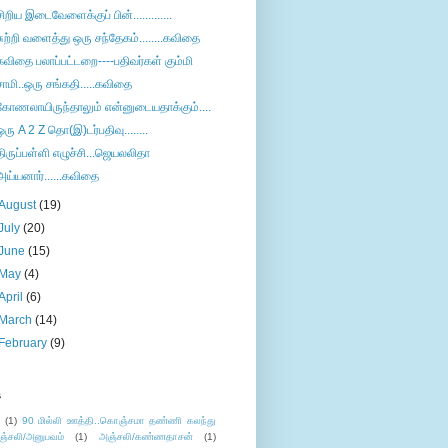
சிறிய இடைவேளைக்குப் பின்.............
சுற்றி வளைத்து ஒரு சந்தேகம்........கவிதை
கவிதை பலாப்பட்டறை----பதிவர்கள் கும்மி
சாமி..ஒரு சங்கதி.....கவிதை
கோணலாயிருந்தாலும் என்னுடையதாக்கும்....
ஒரு A 2 Z தொ(இ)டர்பதிவு........
திருப்பள்ளி எழுச்சி...ஜெயலலிதா
அய்யனார்......கவிதை
August
(19)
July
(20)
June
(15)
May
(4)
April
(6)
March
(14)
February
(9)
s
ு
(1)
90 மில்லி ஊத்தி..கொஞ்சமா தண்ணி கலந்து
ஞ்சலி/அனுபவம்
(1)
அஞ்சலி/கண்ணதாசன்
(1)