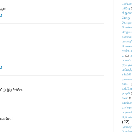
டண்டன
பகிர்வு
(
ு!!!
சிறுக
PM
பொது
கொஞ்ச
மொக்க
செருப்ப
நினைவு
புனைவு
மொக்க
தண்டோரா
..
(1)
த
பயணம்
தீர்ப்பு
PM
பாப்பாத்
சங்கிலி
நகைச்ச
நடை
(
நாட்டுந
்டு இருக்கீங்க..
குருவி
நிலா
(1
விளம்பர
நண்பர்க
பார்வை/
ரெமோ/க
லாமாமே..!
(22)
புனைவ
மொக்க