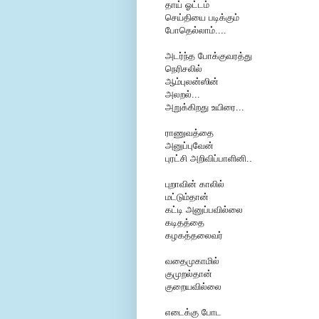
தாய் ஓட்டம்
செய்தியை படிக்கும்
போதெல்லாம்....
அடர்ந்த போக்குவரத்து
நெரிசலில்
ஆம்புலன்ஸின்
அலறல்...
அறுக்கிறது உயிரை...
ராணுவத்தை
அனுப்புவேன்
புரட்சி அறிவிப்பாளினி..
புறாவின் காலில்
மட்டும்தான்
கட்டி அனுப்பவில்லை
கடிதத்தை
கழகத்தலைவர்
வதைமுகாமில்
குமுறல்தான்
குறையவில்லை
எடைக்கு போட