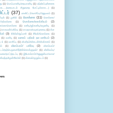
து
(1)
பொய்யாண்டி/நையாண்டி
(1)
மந்திரப்புன்னகை
சு.....(உரையாடல் சிறுகதை போட்டிக்காக...)
(1)
ட்டர்
(37)
மானிட்டர்/வாசிப்பு/அனுபவம்
(1)
மொக்கை
(11)
்டிங்
(1)
முகில்
(1)
மொக்கை/
மொக்கை/எளக்கியம்
(2)
/அல்லக்கை
(1)
ை/மகாமொக்கை
(1)
ரண்டி/ஜர்கண்டி/ஏமூண்டி
(1)
1)
ராகவன்/பகிர்வு
(1)
ராமதாசு/ரவுசு/புனைவு
(1)
ரீமா
ிக்ஸ்
(3)
ரீமிக்ஸ்/ஒப்பாரி
(1)
ரீமேக்/மொக்கை
(1)
வலைப் பதிவர் நல வாரியம்
(2)
(1)
வண்டி
(1)
--1
(1)
வாசிப்பு
(1)
விபரீதம்/விகடன்/விமர்சனம்
(1)
விளம்பரம்/ பகிர்வு
(2)
ம்
(1)
விளம்பரம்/
ட்டம்/தற்பெருமை/பீற்றிக்கொள்ளுதல்/
(1)
வீண்வம்பு/
ேலை/நாட்டுநடப்பு
(1)
ஜ்யோவ்ராம்/அனுஜன்யா/வாசு/
ண்மத்தமிழன்/கேபிள்
(1)
ஸ்மைல்/குறும்படம்
(1)
wers