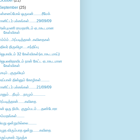
October
(21)
September
(25)
உன்னைப்போல் ஒருவன்.........ரீமேக்
மானிட்டர் பக்கங்கள்........29/09/09
அன்புமணி ராமதாசிடம் ஏடாகூடமான
கேள்விகள்
ம்ம்ம்ம்...அப்படித்தான்..கவிதைகள்
பதிவர் திருவிழா.....சந்திப்பு
ஜெயாவிடம் 32 கேள்விகள்(எடாகூடமாய்)
ஜெயலலிதாவிடம் நான் கேட்ட ஏடாகூடமான
கேள்விகள்
நாயும்...குருவியும்
கரப்பான் தின்னும் கோழிகள்.........
மானிட்டர் பக்கங்கள்........21/09/09
ானும்....நீயும்....நாமும்.............
அப்படித்தான்.......கவிதை
என் ஒரு நிமிட குறும்படம்.....தண்டோரா
சம்மதங்கள்........
வேறு ஒன்றுமில்லை.........
எழுத விரும்பாத ஒன்று.......கவிதை
கறுப்புகலர் ஆரஞ்சு