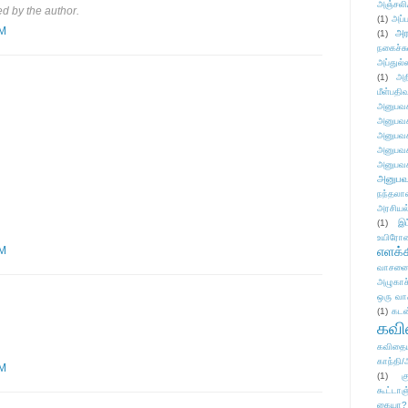
அஞ்சலி
 by the author.
(1)
அப்ப
PM
அர
(1)
நகைச்ச
அப்துல்
(1)
அற
மீள்பதிவ
அனுபவக
அனுபவக
அனுபவக
அனுபவக
அனுபவக
அனுபவ
நந்தலால
அரசியல
(1)
இட
உயிரோ
PM
எளக்க
வாசனை/க
அழுகாச
ஒரு வா
(1)
கடன
கவ
கவிதைய
காந்தி/
PM
(1)
க
கூட்டா
கையா?