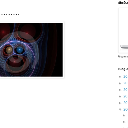
விளம்ப
..........
தொலைக
Blog A
►
20
►
20
►
20
►
20
►
20
▼
20
►
►