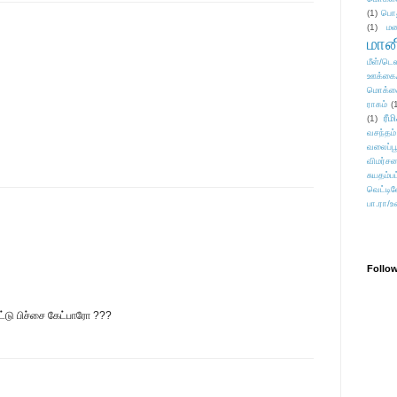
(1)
பொ
(1)
மன
மானி
மீள்/டெஸ
ஊக்கை
மொக்க
ராகம்
(
ரீம
(1)
வசந்தம்
வலைப்பூ
விமர்சன
சுயதம்ப
வெட்டிவ
பா.ரா/உ
Follo
்டு பிச்சை கேட்பாரோ ???