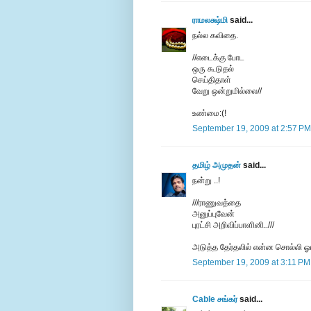
ராமலக்ஷ்மி
said...
நல்ல கவிதை.
//எடைக்கு போட
ஒரு கூடுதல்
செய்திதாள்
வேறு ஒன்றுமில்லை//
உண்மை:(!
September 19, 2009 at 2:57 PM
தமிழ் அமுதன்
said...
நன்று ..!
///ராணுவத்தை
அனுப்புவேன்
புரட்சி அறிவிப்பாளினி..///
அடுத்த தேர்தலில் என்ன சொல்லி ஓட
September 19, 2009 at 3:11 PM
Cable சங்கர்
said...