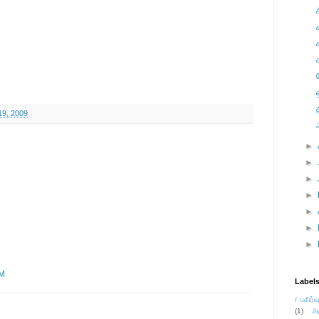
19, 2009
►
►
►
►
►
►
►
PM
Label
/ பகிர்வ
(1)
அ