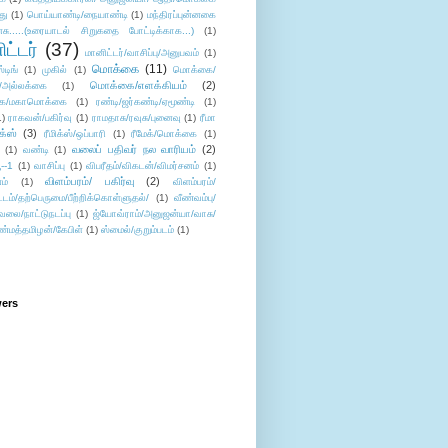
து
(1)
பொய்யாண்டி/நையாண்டி
(1)
மந்திரப்புன்னகை
சு.....(உரையாடல் சிறுகதை போட்டிக்காக...)
(1)
ட்டர்
(37)
மானிட்டர்/வாசிப்பு/அனுபவம்
(1)
மொக்கை
(11)
்டிங்
(1)
முகில்
(1)
மொக்கை/
மொக்கை/எளக்கியம்
(2)
/அல்லக்கை
(1)
ை/மகாமொக்கை
(1)
ரண்டி/ஜர்கண்டி/ஏமூண்டி
(1)
1)
ராகவன்/பகிர்வு
(1)
ராமதாசு/ரவுசு/புனைவு
(1)
ரீமா
ிக்ஸ்
(3)
ரீமிக்ஸ்/ஒப்பாரி
(1)
ரீமேக்/மொக்கை
(1)
வலைப் பதிவர் நல வாரியம்
(2)
(1)
வண்டி
(1)
--1
(1)
வாசிப்பு
(1)
விபரீதம்/விகடன்/விமர்சனம்
(1)
விளம்பரம்/ பகிர்வு
(2)
ம்
(1)
விளம்பரம்/
ட்டம்/தற்பெருமை/பீற்றிக்கொள்ளுதல்/
(1)
வீண்வம்பு/
ேலை/நாட்டுநடப்பு
(1)
ஜ்யோவ்ராம்/அனுஜன்யா/வாசு/
ண்மத்தமிழன்/கேபிள்
(1)
ஸ்மைல்/குறும்படம்
(1)
wers