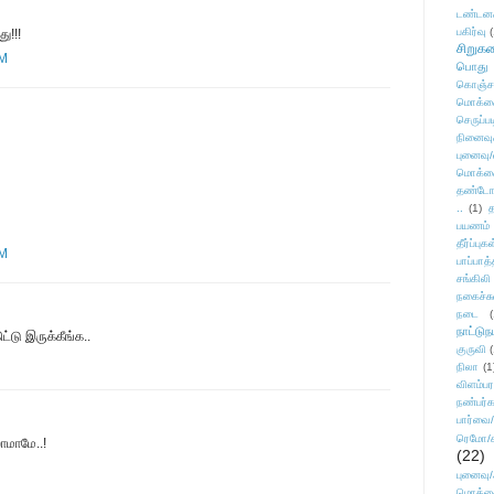
டண்டன
பகிர்வு
(
ு!!!
சிறுக
PM
பொது
கொஞ்ச
மொக்க
செருப்ப
நினைவு
புனைவு
மொக்க
தண்டோரா
..
(1)
த
பயணம்
தீர்ப்பு
PM
பாப்பாத்
சங்கிலி
நகைச்ச
நடை
(
நாட்டுந
்டு இருக்கீங்க..
குருவி
நிலா
(1
விளம்பர
நண்பர்க
பார்வை/
ரெமோ/க
லாமாமே..!
(22)
புனைவ
மொக்க