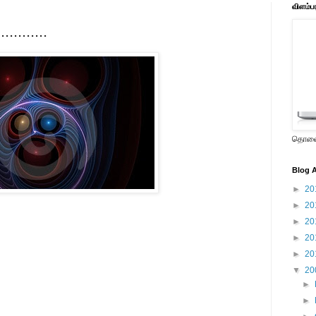
விளம்ப
..........
தொலைக
Blog A
►
20
►
20
►
20
►
20
►
20
▼
20
►
►