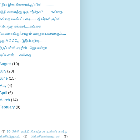
சிறிய இடைவேளைக்குப் பின்.............
சுற்றி வளைத்து ஒரு சந்தேகம்........கவிதை
கவிதை பலாப்பட்டறை----பதிவர்கள் கும்மி
சாமி..ஒரு சங்கதி.....கவிதை
கோணலாயிருந்தாலும் என்னுடையதாக்கும்....
ஒரு A 2 Z தொ(இ)டர்பதிவு........
திருப்பள்ளி எழுச்சி...ஜெயலலிதா
அய்யனார்......கவிதை
August
(19)
July
(20)
June
(15)
May
(4)
April
(6)
March
(14)
February
(9)
s
ு
(1)
90 மில்லி ஊத்தி..கொஞ்சமா தண்ணி கலந்து
ஞ்சலி/அனுபவம்
(1)
அஞ்சலி/கண்ணதாசன்
(1)