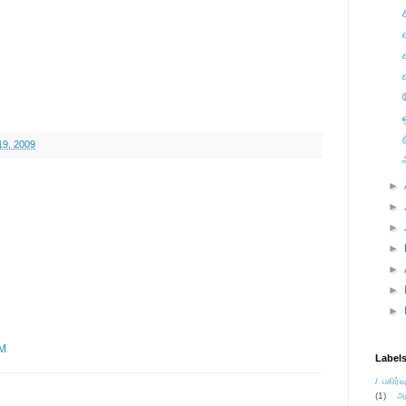
19, 2009
►
►
►
►
►
►
►
PM
Label
/ பகிர்வ
(1)
அ