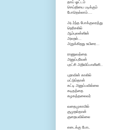
தாய் ஓட்டம்
செய்தியை படிக்கும்
போதெல்லாம்....
அடர்ந்த போக்குவரத்து
நெரிசலில்
ஆம்புலன்ஸின்
அலறல்...
அறுக்கிறது உயிரை...
ராணுவத்தை
அனுப்புவேன்
புரட்சி அறிவிப்பாளினி..
புறாவின் காலில்
மட்டும்தான்
கட்டி அனுப்பவில்லை
கடிதத்தை
கழகத்தலைவர்
வதைமுகாமில்
குமுறல்தான்
குறையவில்லை
எடைக்கு போட