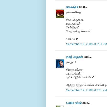
ராமலக்ஷ்மி
said...
நல்ல கவிதை.
//எடைக்கு போட
ஒரு கூடுதல்
செய்திதாள்
வேறு ஒன்றுமில்லை//
உண்மை:(!
September 19, 2009 at 2:57 PM
தமிழ் அமுதன்
said...
நன்று ..!
///ராணுவத்தை
அனுப்புவேன்
புரட்சி அறிவிப்பாளினி..///
அடுத்த தேர்தலில் என்ன சொல்லி ஓட
September 19, 2009 at 3:11 PM
Cable சங்கர்
said...