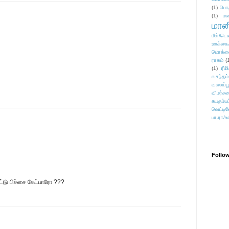
(1)
பொ
(1)
மன
மானி
மீள்/டெஸ
ஊக்கை
மொக்க
ராகம்
(
ரீம
(1)
வசந்தம்
வலைப்பூ
விமர்சன
சுயதம்ப
வெட்டிவ
பா.ரா/உ
Follo
்டு பிச்சை கேட்பாரோ ???