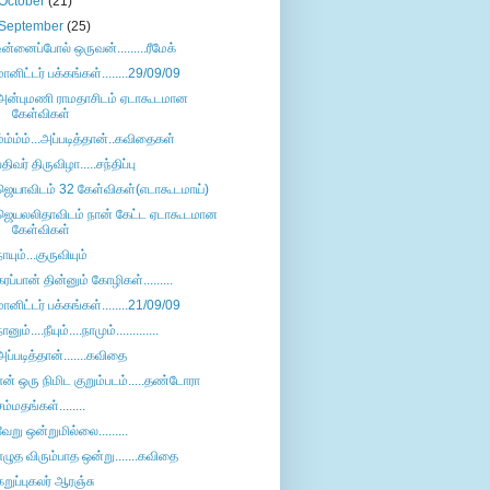
October
(21)
September
(25)
உன்னைப்போல் ஒருவன்.........ரீமேக்
மானிட்டர் பக்கங்கள்........29/09/09
அன்புமணி ராமதாசிடம் ஏடாகூடமான
கேள்விகள்
ம்ம்ம்ம்...அப்படித்தான்..கவிதைகள்
பதிவர் திருவிழா.....சந்திப்பு
ஜெயாவிடம் 32 கேள்விகள்(எடாகூடமாய்)
ஜெயலலிதாவிடம் நான் கேட்ட ஏடாகூடமான
கேள்விகள்
நாயும்...குருவியும்
கரப்பான் தின்னும் கோழிகள்.........
மானிட்டர் பக்கங்கள்........21/09/09
ானும்....நீயும்....நாமும்.............
அப்படித்தான்.......கவிதை
என் ஒரு நிமிட குறும்படம்.....தண்டோரா
சம்மதங்கள்........
வேறு ஒன்றுமில்லை.........
எழுத விரும்பாத ஒன்று.......கவிதை
கறுப்புகலர் ஆரஞ்சு