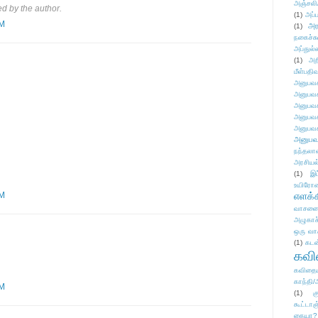
அஞ்சலி
 by the author.
(1)
அப்ப
PM
அர
(1)
நகைச்ச
அப்துல்
(1)
அற
மீள்பதிவ
அனுபவக
அனுபவக
அனுபவக
அனுபவக
அனுபவக
அனுபவ
நந்தலால
அரசியல
(1)
இட
உயிரோ
PM
எளக்க
வாசனை/க
அழுகாச
ஒரு வா
(1)
கடன
கவ
கவிதைய
காந்தி/
PM
(1)
க
கூட்டா
கையா?