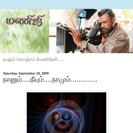
நானும் கொஞ்சம் பேசுகிறேன்.....
Saturday, September 19, 2009
நானும்....நீயும்....நாமும்.............