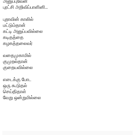
அனுப்புவேன்
புரட்சி அறிவிப்பாளினி..
புறாவின் காலில்
மட்டும்தான்
கட்டி அனுப்பவில்லை
கடிதத்தை
கழகத்தலைவர்
வதைமுகாமில்
குமுறல்தான்
குறையவில்லை
எடைக்கு போட
ஒரு கூடுதல்
செய்திதாள்
வேறு ஒன்றுமில்லை