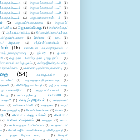
்கதைகள்......4
(1)
அனுபவக்கதைகள்......5
(1)
்கதைகள்......6
(1)
அனுபவக்கதைகள்......7
(1)
்கதைகள்......8
(1)
அனுபவக்கதைகள்......9
(1)
்கதைகள்.....1
(1)
அனுபவக்கதைகள்.....2
(1)
ம்
(2)
அனுபவம்/நகைச்சுவை
(1)
அனுபவம்/
அனுபவம்/பொது
(9)
ா/பகிர்வு
(1)
அன்பு/அத்தை/
்
(1)
ஆற்காட்டார்/பேட்டி
(1)
இடுகை/இடர்கை/படர்கை
்லி/குஷ்பு/நப்பாசை
(1)
இனிமை
(1)
உடை
(1)
டை/ சிறுகதை
(1)
எந்திரன்/எளக்கியம்
(1)
ியம்
(15)
எளக்கியம்/ கவுஜை/அரசியல் /
ற்பூரம்/கற்பு/களவு
(1)
ஒப்பாரி
(1)
ஒப்பாரி/
்சி
(1)
ஒரு தரம்... ரெண்டு தரம்..மூணு தரம்.....
(1)
க்காளனின் வாக்குமூலம்
(1)
ஒன்று/இரண்டு/பெண்டு
் /நகைச்சுவை
(1)
கண்ணாடி/முன்னாடி/பின்னாடி
(1)
ிதை
(54)
கவிதை/காட்சி
(1)
ாமில்லே/
(1)
கழுதை/தவிடு/புண்ணாக்கு
(1)
அஞ்சலி
(1)
கிளி/அனுபவம்/லாரி
(1)
கு(பு)ட்டி கதை
ுறும்படம்/ஸ்கிரிப்ட்
(1)
குற்றாலம்/பயணம்/
(1)
ஞ்சோறு
(1)
கூட்டாஞ்சோறு ...... 27/06/09
(1)
கொழுப்பு/அரசியல்
(2)
 காதா?
(1)
சங்கு/பால்/
க்கா
(1)
சனி/மணி/பிணி
(1)
சாத்தான்
(1)
சாரு/
1)
சாரு/சந்திப்பு
(1)
சிலை/விலை/கலை
(1)
சிவன்
(1)
தை
(5)
சினிமா / அனுபவங்கள்
(2)
சினிமா /
(2)
சினிமா விமர்சனம்
(4)
சுகந்தம்
(1)
சும்மா
ம்
(1)
சுயசொறிதல் / எ”ள”கியம்
(1)
சுயதம்பட்டம்/
ை
(1)
செம்மொழி/மாங்கனி/கொடநாடு/விருதகிரி
(1)
டி...... முதல் ஜேப்படி வரை.......
(1)
சேஷூ/