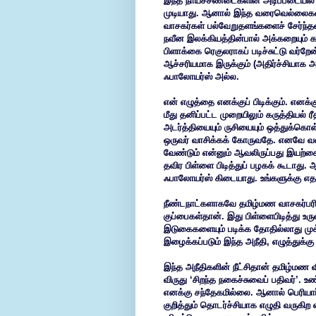
இந்த நாய்ச்சண்டைகளின் அடிப்படையில் ப
முடியாது. ஆனால் இந்த வரைவெல்லைகளைத
வாசகர்கள் பல்வேறுதளங்களைச் சேர்ந்தவ
நவீன இலக்கியத்தின்பால் அக்கறையும் 
பிளாக்கை ரெகுலராகப் படிச்சுட்டு வர்றே
ஆச்சரியமாக இருக்கும் (அதிர்ச்சியாக 
ஃபாலோயர்ஸ் அல்ல.
என் எழுத்தை எனக்குப் பிடிக்கும். எனக
மீது தனிப்பட்ட முறையிலும் கருத்தியல
அடர்த்தியையும் ருசியையும் ஒத்துக்கொள்
ஒருவர் வாசிக்கக் கோருவதே. எனவே வலை
வேண்டும் என்னும் ஆவலிருப்பது இயற்க
தவிர பிள்ளை பிடித்துப் பழகக் கூடாது.
ஃபாலோயர்ஸ் கிடையாது. உங்களுக்கு எ
நீண்டநாட்களாகவே தமிழ்மண வாசகர்பர
குப்பைகள்தான். இது பிள்ளைபிடித்து உர
இடுகைகளையும் படிக்க தோதில்லாது மு
இழைக்கப்படும் இந்த அநீதி, எழுத்துக்கு
இந்த அநீதிகளின் நீட்சிதான் தமிழ்மண 
விருது ‘சிறந்த நகைச்சுவைப் பதிவர்’. 
எனக்கு சந்தேகமில்லை. ஆனால் பெரியார்
குறித்தும் தொடர்ச்சியாக எழுதி வரு