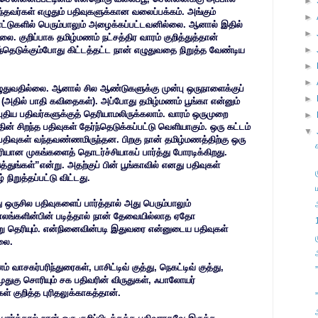
►
்தவர்கள் எழுதும் பதிவுகளுக்கான வலைப்பக்கம். அங்கும்
►
்டுகளில் பெரும்பாலும் அழைக்கப்பட்டவனில்லை. ஆனால் இதில்
►
லை. குறிப்பாக தமிழ்மணம் நட்சத்திர வாரம் குறித்துத்தான்
்தெடுக்கும்போது கிட்டத்தட்ட நான் எழுதுவதை நிறுத்த வேண்டிய
►
►
►
ுதுவதில்லை. ஆனால் சில ஆண்டுகளுக்கு முன்பு ஒருநாளைக்குப்
►
. (அதில் பாதி கவிதைகள்). அப்போது தமிழ்மணம் பூங்கா என்னும்
திய பதிவர்களுக்குத் தெரியாமலிருக்கலாம். வாரம் ஒருமுறை
►
ன் சிறந்த பதிவுகள் தேர்ந்தெடுக்கப்பட்டு வெளியாகும். ஒரு கட்டம்
▼
பதிவுகள் வந்தவண்ணமிருந்தன. பிறகு நான் தமிழ்மணத்திற்கு ஒரு
யான முகங்களைத் தொடர்ச்சியாகப் பார்த்து போரடிக்கிறது.
்துங்கள்”என்று. அதற்குப் பின் பூங்காவில் எனது பதிவுகள்
நிறுத்தப்பட்டு விட்டது.
ருசில பதிவுகளைப் பார்த்தால் அது பெரும்பாலும்
காலங்களின்பின் படித்தால் நான் தேவையில்லாத ஏதோ
று தெரியும். என்நினைவின்படி இதுவரை என்னுடைய பதிவுகள்
்லை.
வாசகர்பரிந்துரைகள், பாசிட்டிவ் குத்து, நெகட்டிவ் குத்து,
 முதுகு சொரியும் சக பதிவரின் விருதுகள், ஃபாலோயர்
் குறித்த புரிதலுக்காகத்தான்.
”