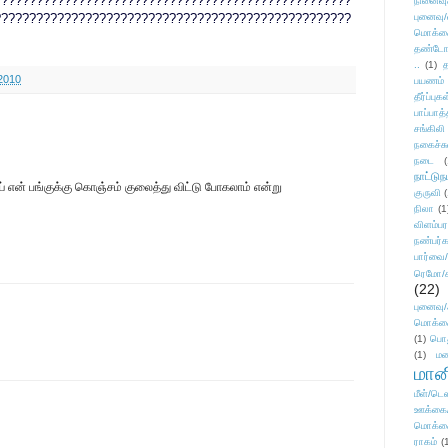
???????????????????????????????????????????????????
நினைவு
???????????????????????????????????????????????????
புனைவு
மொக்க
தண்டோரா
..
(1)
த
2010
பயணம்
தீர்ப்பு
பாப்பாத்
சங்கிலி
நகைச்ச
நடை
(
நாட்டுந
் என் பங்குக்கு கொஞ்சம் குலைத்து விட்டு போகலாம் என்று
குருவி
நிலா
(1
விளம்பர
நண்பர்க
பார்வை/
ரெமோ/க
(22)
புனைவ
மொக்க
(1)
பொ
(1)
மன
மானி
மீள்/டெஸ
ஊக்கை
மொக்க
ராகம்
(