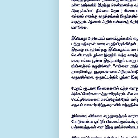
உள்ள ஊர்களில் இருந்து சென்னைக்கு வந
அழைக்கப்பட்டதில்லை. தொடர் விளையாட
எல்லாம் எனக்கு வருத்தங்கள் இருந்ததில்
வருத்தம். ஆனால் அதில் என்னைத் தேர்ந
மனநிலை.
இப்போது அதிகமாய் வலைப்பூக்களில் எழ
பத்து பதிவுகள் வரை எழுதியிருக்கிறேன்
இதழை நடத்திவந்தது இப்போதுள்ள பல பு
வெளியாகும் பூங்கா இதழில் அந்த வாரத்தி
வரை எல்லா பூங்கா இதழ்களிலும் எனது 
மின்னஞ்சல் எழுதினேன். ”என்னை மாதிரி
தயவுசெய்து புதுமுகங்களை அறிமுகப்படுத
வருவதில்லை. ஒருகட்டத்தில் பூங்கா இதழ் 
மேலும் சூடான இடுகைகளில் வந்த எனது ஒ
அக்கப்போர்களாகத்தானிருக்கும். சில 
வெட்டிவேலைகள் செய்திருக்கிறேன் என்
எதுவும் வாசகர்பரிந்துரைகளில் வந்ததில
இவ்வளவு விரிவாக எழுதுவதற்குக் காரணம் 
போடுங்கம்மா ஓட்டுப் பிச்சைக்குரல்கள்,
பஞ்சாயத்துகள் என இந்த நாய்ச்சண்டைகள