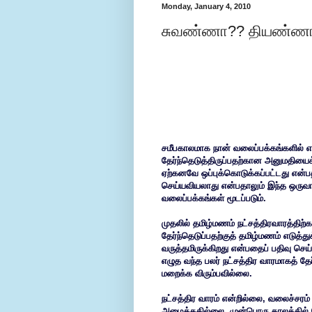
Monday, January 4, 2010
சுவண்ணா?? தியண்ணா?
சமீபகாலமாக நான் வலைப்பக்கங்களில் 
தேர்ந்தெடுத்திருப்பதற்கான அனுமதியைக்
ஏற்கனவே ஒப்புக்கொடுக்கப்பட்டது என்பத
செய்யவியலாது என்பதாலும் இந்த ஒருவாரம்
வலைப்பக்கங்கள் மூடப்படும்.
முதலில் தமிழ்மணம் நட்சத்திரவாரத்திற
தேர்ந்தெடுப்பதற்குத் தமிழ்மணம் எடுத
வருத்தமிருக்கிறது என்பதைப் பதிவு செய
எழுத வந்த பலர் நட்சத்திர வாரமாகத் 
மறைக்க விரும்பவில்லை.
நட்சத்திர வாரம் என்றில்லை, வலைச்சரம
அழைத்ததில்லை. முன்பொரு காலத்தில் 