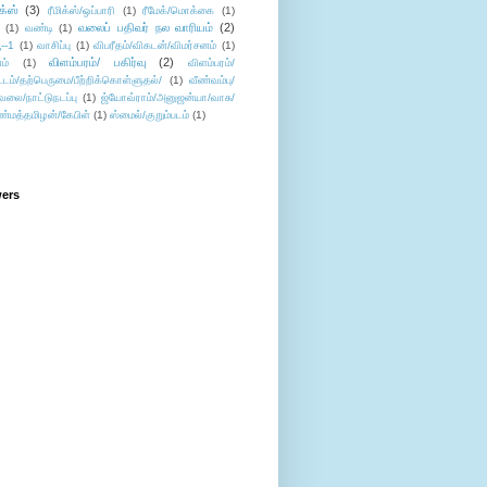
ிக்ஸ்
(3)
ரீமிக்ஸ்/ஒப்பாரி
(1)
ரீமேக்/மொக்கை
(1)
வலைப் பதிவர் நல வாரியம்
(2)
(1)
வண்டி
(1)
--1
(1)
வாசிப்பு
(1)
விபரீதம்/விகடன்/விமர்சனம்
(1)
விளம்பரம்/ பகிர்வு
(2)
ம்
(1)
விளம்பரம்/
ட்டம்/தற்பெருமை/பீற்றிக்கொள்ளுதல்/
(1)
வீண்வம்பு/
ேலை/நாட்டுநடப்பு
(1)
ஜ்யோவ்ராம்/அனுஜன்யா/வாசு/
ண்மத்தமிழன்/கேபிள்
(1)
ஸ்மைல்/குறும்படம்
(1)
wers