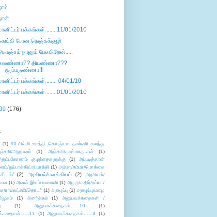
நாம்
நான்
மானிட்டர் பக்கங்கள்........11/01/2010
நசுங்கி போன நெஞ்சுக்குழி
கொஞ்சம் நானும் பேசுகிறேன்.....
சுவண்ணா?? தியண்ணா???
சூப்பருண்ணா!!!
மானிட்டர் பக்கங்கள்........ 04/01/10
மானிட்டர் பக்கங்கள்........01/01/2010
09
(176)
s
ு
(1)
90 மில்லி ஊத்தி..கொஞ்சமா தண்ணி கலந்து
ஞ்சலி/அனுபவம்
(1)
அஞ்சலி/கண்ணதாசன்
(1)
/கும்பகோணம் குழந்தைகளுக்கு
(1)
அப்படித்தான்
ளம்/துப்பாக்கி/பாப்பாத்தி
(1)
அம்மா/சும்மா/மொக்கை
சியல்/
(2)
அரசியல்/எளக்கியம்
(2)
அரசியல்/
ுவை
(1)
அவள் இளம் மனைவி
(1)
அழகு/கதிர்/ரம்யா/
லா/ராமலட்சுமி/தொடர்
(1)
அழைப்பு
(1)
அழைப்பு/மழை
ிமுகம்
(1)
அனர்த்தம்
(1)
அனுபவக்கதைகள் /
ு
(1)
அனுபவக்கதைகள்......10
(1)
்கதைகள்......11
(1)
அனுபவக்கதைகள்......3
(1)