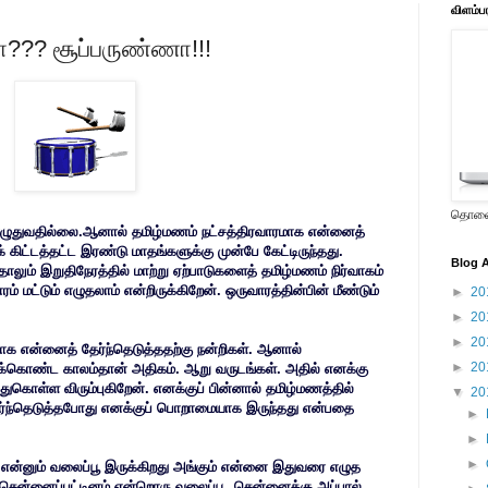
விளம்ப
?? சூப்பருண்ணா!!!
தொலைக
எழுதுவதில்லை.ஆனால் தமிழ்மணம் நட்சத்திரவாரமாக என்னைத்
 கிட்டத்தட்ட இரண்டு மாதங்களுக்கு முன்பே கேட்டிருந்தது.
Blog A
ாலும் இறுதிநேரத்தில் மாற்று ஏற்பாடுகளைத் தமிழ்மணம் நிர்வாகம்
 மட்டும் எழுதலாம் என்றிருக்கிறேன். ஒருவாரத்தின்பின் மீண்டும்
►
20
►
20
►
20
்காக என்னைத் தேர்ந்தெடுத்ததற்கு நன்றிகள். ஆனால்
►
20
்துக்கொண்ட காலம்தான் அதிகம். ஆறு வருடங்கள். அதில் எனக்கு
்துகொள்ள விரும்புகிறேன். எனக்குப் பின்னால் தமிழ்மணத்தில்
▼
20
தேர்ந்தெடுத்தபோது எனக்குப் பொறாமையாக இருந்தது என்பதை
►
►
►
் என்னும் வலைப்பூ இருக்கிறது அங்கும் என்னை இதுவரை எழுத
சென்னைப்பட்டினம் என்றொரு வலைப்பூ, சென்னைக்கு அப்பால்