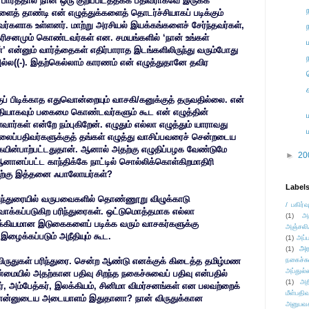
ார்த்தால் நான் ஒரு குறிப்பிடத்தக்க பதிவராகவே இருக்க
் தாண்டி என் எழுத்துக்களைத் தொடர்ச்சியாகப் படிக்கும்
ர்களாக உள்ளனர். மாற்று அரசியல் இயக்கங்களைச் சேர்ந்தவர்கள்,
கரிசனமும் கொண்டவர்கள் என. சமயங்களில் ‘நான் உங்கள்
ன்’ என்னும் வார்த்தைகள் எதிர்பாராத இடங்களிலிருந்து வரும்போது
அல்ல((-). இதற்கெல்லாம் காரணம் என் எழுத்துதானே தவிர
்குப் பிடிக்காத எதுவொன்றையும் வாசகி/கனுக்குத் தருவதில்லை. என்
் ரீதியாகவும் பகைமை கொண்டவர்களும் கூட என் எழுத்தின்
வார்கள் என்றே நம்புகிறேன். எழுதும் எல்லா எழுத்தும் யாராவது
ப்பதிவர்களுக்குத் தங்கள் எழுத்து வாசிப்பவரைச் சென்றடைய
ையின்பாற்பட்டதுதான். ஆனால் அதற்கு எழுதிப்பழக வேண்டுமே
►
20
 ஆனானப்பட்ட காந்திக்கே நாட்டில் சொல்லிக்கொள்கிறமாதிரி
தற்கு இத்தனை ஃபாலோயர்கள்?
Label
ிந்துரையில் வருபவைகளில் தொண்ணூறு விழுக்காடு
/ பகிர்வ
ுவாக்கப்படுகிற பரிந்துரைகள். ஒட்டுமொத்தமாக எல்லா
(1)
அ
க்கியமான இடுகைகளைப் படிக்க வரும் வாசகர்களுக்கு
அஞ்சலி
 இழைக்கப்படும் அநீதியும் கூட.
(1)
அப்ப
அர
(1)
விருதுகள் பரிந்துரை. சென்ற ஆண்டு எனக்குக் கிடைத்த தமிழ்மண
நகைச்ச
அப்துல்
உண்மையில் அதற்கான பதிவு சிறந்த நகைச்சுவைப் பதிவு என்பதில்
(1)
அற
, அம்பேத்கர், இலக்கியம், சினிமா விமர்சனங்கள் என பலவற்றைக்
மீள்பதிவ
கிற என்னுடைய அடையாளம் இதுதானா? நான் விருதுக்கான
அனுபவக