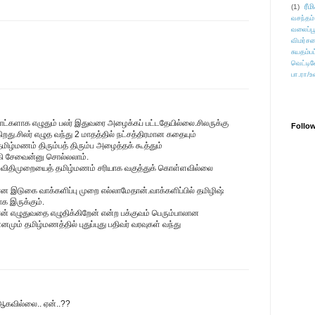
ரீம
(1)
வசந்தம்
வலைப்பூ
விமர்சன
சுயதம்ப
வெட்டிவ
பா.ரா/உ
ாட்களாக எழுதும் பலர் இதுவரை அழைக்கப் பட்டதேயில்லை.சிலருக்கு
Follo
ிறது.சிலர் எழுத வந்து 2 மாதத்தில் நட்சத்திரமான கதையும்
மிழ்மணம் திரும்பத் திரும்ப அழைத்தக் கூத்தும்
்கி சேவைன்னு சொல்லலாம்.
ான விதிமுறையைத் தமிழ்மணம் சரியாக வகுத்துக் கொள்ளவில்லை
டான இடுகை வாக்களிப்பு முறை எல்லாமேதான்.வாக்களிப்பில் தமிழிஷ்
க இருக்கும்.
ான் எழுதுவதை எழுதிக்கிறேன் என்ற பக்குவம் பெரும்பாலான
மும் தமிழ்மணத்தில் புதுப்புது பதிவர் வரவுகள் வந்து
 ஆகவில்லை.. ஏன்..??