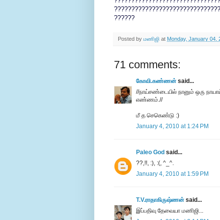
??????????????????????????????
??????????????????????????????
??????
Posted by
மணிஜி
at
Monday, January 04, 
71 comments:
கோவி.கண்ணன்
said...
//நாய்சண்டையில் நானும் ஒரு நாயாய
எண்ணம்.//
மீ த செகெண்டு :)
January 4, 2010 at 1:24 PM
Paleo God
said...
??,!!, :), :(, ^_^.
January 4, 2010 at 1:59 PM
T.V.ராதாகிருஷ்ணன்
said...
இப்பதிவு தேவையா மணிஜி...