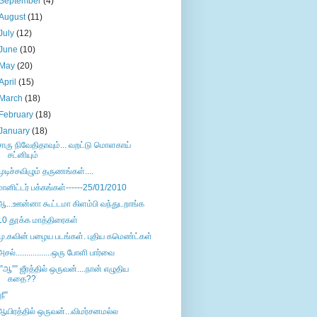
September
(4)
August
(11)
July
(12)
June
(10)
May
(20)
April
(15)
March
(18)
February
(18)
January
(18)
சாரு நிவேதிதாவும்... வறட்டு மொளகாய்
சட்னியும்
முடிச்சவிழும் தருணங்கள்....
மானிட்டர் பக்கங்கள்------25/01/2010
ஆ...ஊன்னா கூட்டமா கிளம்பி வந்துடறாங்க
10 தூக்க மாத்திரைகள்
மு.கவின் பழைய படங்கள். புதிய கமெண்ட்கள்
அசல்.................ஒரு போளி பார்வை
””ஆ”” ஜீரத்தில் ஒருவன்....நான் எழுதிய
கதை??
நீ”
ஆயிரத்தில் ஒருவன்...விமர்சனமல்ல