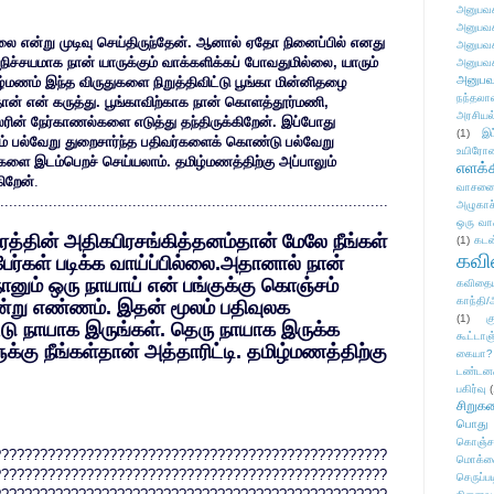
அனுபவக
அனுபவக
 என்று முடிவு செய்திருந்தேன். ஆனால் ஏதோ நினைப்பில் எனது
அனுபவக
ச்சயமாக நான் யாருக்கும் வாக்களிக்கப் போவதுமில்லை, யாரும்
அனுபவக
அனுபவ
ழ்மணம் இந்த விருதுகளை நிறுத்திவிட்டு பூங்கா மின்னிதழை
நந்தலால
ான் என் கருத்து. பூங்காவிற்காக நான் கொளத்தூர்மணி,
அரசியல
லரின் நேர்காணல்களை எடுத்து தந்திருக்கிறேன். இப்போது
(1)
இட
ம் பல்வேறு துறைசார்ந்த பதிவர்களைக் கொண்டு பல்வேறு
உயிரோ
ளை இடம்பெறச் செய்யலாம். தமிழ்மணத்திற்கு அப்பாலும்
எளக்க
கிறேன்
.
வாசனை/க
........................................................................................
அழுகாச
ஒரு வா
ரத்தின் அதிகபிரசங்கித்தனம்தான் மேலே நீங்கள்
(1)
கடன
கவ
்கள் படிக்க வாய்ப்பில்லை.அதானால் நான்
ானும் ஒரு நாயாய் என் பங்குக்கு கொஞ்சம்
கவிதைய
காந்தி/
ன்று எண்ணம். இதன் மூலம் பதிவுலக
(1)
க
்டு நாயாக இருங்கள். தெரு நாயாக இருக்க
கூட்டா
க்கு நீங்கள்தான் அத்தாரிட்டி. தமிழ்மணத்திற்கு
கையா?
டண்டன
பகிர்வு
(
சிறுக
பொது
கொஞ்ச
???????????????????????????????????????????????????
மொக்க
???????????????????????????????????????????????????
செருப்ப