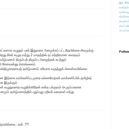
ரீம
(1)
வசந்தம்
வலைப்பூ
விமர்சன
சுயதம்ப
வெட்டிவ
பா.ரா/உ
ாட்களாக எழுதும் பலர் இதுவரை அழைக்கப் பட்டதேயில்லை.சிலருக்கு
Follo
ிறது.சிலர் எழுத வந்து 2 மாதத்தில் நட்சத்திரமான கதையும்
மிழ்மணம் திரும்பத் திரும்ப அழைத்தக் கூத்தும்
்கி சேவைன்னு சொல்லலாம்.
ான விதிமுறையைத் தமிழ்மணம் சரியாக வகுத்துக் கொள்ளவில்லை
டான இடுகை வாக்களிப்பு முறை எல்லாமேதான்.வாக்களிப்பில் தமிழிஷ்
க இருக்கும்.
ான் எழுதுவதை எழுதிக்கிறேன் என்ற பக்குவம் பெரும்பாலான
மும் தமிழ்மணத்தில் புதுப்புது பதிவர் வரவுகள் வந்து
 ஆகவில்லை.. ஏன்..??