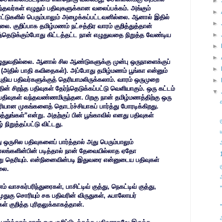
►
்தவர்கள் எழுதும் பதிவுகளுக்கான வலைப்பக்கம். அங்கும்
►
்டுகளில் பெரும்பாலும் அழைக்கப்பட்டவனில்லை. ஆனால் இதில்
►
லை. குறிப்பாக தமிழ்மணம் நட்சத்திர வாரம் குறித்துத்தான்
்தெடுக்கும்போது கிட்டத்தட்ட நான் எழுதுவதை நிறுத்த வேண்டிய
►
►
►
ுதுவதில்லை. ஆனால் சில ஆண்டுகளுக்கு முன்பு ஒருநாளைக்குப்
►
. (அதில் பாதி கவிதைகள்). அப்போது தமிழ்மணம் பூங்கா என்னும்
திய பதிவர்களுக்குத் தெரியாமலிருக்கலாம். வாரம் ஒருமுறை
►
ன் சிறந்த பதிவுகள் தேர்ந்தெடுக்கப்பட்டு வெளியாகும். ஒரு கட்டம்
▼
பதிவுகள் வந்தவண்ணமிருந்தன. பிறகு நான் தமிழ்மணத்திற்கு ஒரு
யான முகங்களைத் தொடர்ச்சியாகப் பார்த்து போரடிக்கிறது.
்துங்கள்”என்று. அதற்குப் பின் பூங்காவில் எனது பதிவுகள்
நிறுத்தப்பட்டு விட்டது.
ருசில பதிவுகளைப் பார்த்தால் அது பெரும்பாலும்
காலங்களின்பின் படித்தால் நான் தேவையில்லாத ஏதோ
று தெரியும். என்நினைவின்படி இதுவரை என்னுடைய பதிவுகள்
்லை.
வாசகர்பரிந்துரைகள், பாசிட்டிவ் குத்து, நெகட்டிவ் குத்து,
 முதுகு சொரியும் சக பதிவரின் விருதுகள், ஃபாலோயர்
் குறித்த புரிதலுக்காகத்தான்.
”