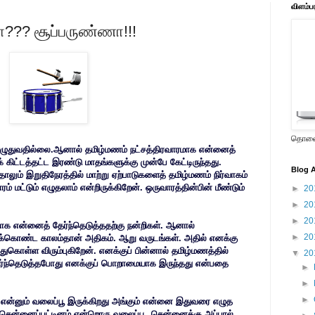
விளம்ப
?? சூப்பருண்ணா!!!
தொலைக
எழுதுவதில்லை.ஆனால் தமிழ்மணம் நட்சத்திரவாரமாக என்னைத்
 கிட்டத்தட்ட இரண்டு மாதங்களுக்கு முன்பே கேட்டிருந்தது.
Blog A
ாலும் இறுதிநேரத்தில் மாற்று ஏற்பாடுகளைத் தமிழ்மணம் நிர்வாகம்
 மட்டும் எழுதலாம் என்றிருக்கிறேன். ஒருவாரத்தின்பின் மீண்டும்
►
20
►
20
►
20
்காக என்னைத் தேர்ந்தெடுத்ததற்கு நன்றிகள். ஆனால்
►
20
்துக்கொண்ட காலம்தான் அதிகம். ஆறு வருடங்கள். அதில் எனக்கு
்துகொள்ள விரும்புகிறேன். எனக்குப் பின்னால் தமிழ்மணத்தில்
▼
20
தேர்ந்தெடுத்தபோது எனக்குப் பொறாமையாக இருந்தது என்பதை
►
►
►
் என்னும் வலைப்பூ இருக்கிறது அங்கும் என்னை இதுவரை எழுத
சென்னைப்பட்டினம் என்றொரு வலைப்பூ, சென்னைக்கு அப்பால்