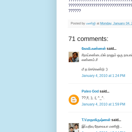
??????????????????????????????
??????????????????????????????
??????
Posted by
மணிஜி
at
Monday, January 04, 
71 comments:
கோவி.கண்ணன்
said...
//நாய்சண்டையில் நானும் ஒரு நாயாய
எண்ணம்.//
மீ த செகெண்டு :)
January 4, 2010 at 1:24 PM
Paleo God
said...
??,!!, :), :(, ^_^.
January 4, 2010 at 1:59 PM
T.V.ராதாகிருஷ்ணன்
said...
இப்பதிவு தேவையா மணிஜி...