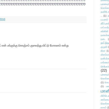
???????????????????????????????????????????????????
நினைவு
???????????????????????????????????????????????????
புனைவு
மொக்க
தண்டோரா
..
(1)
த
2010
பயணம்
தீர்ப்பு
பாப்பாத்
சங்கிலி
நகைச்ச
நடை
(
நாட்டுந
் என் பங்குக்கு கொஞ்சம் குலைத்து விட்டு போகலாம் என்று
குருவி
நிலா
(1
விளம்பர
நண்பர்க
பார்வை/
ரெமோ/க
(22)
புனைவ
மொக்க
(1)
பொ
(1)
மன
மானி
மீள்/டெஸ
ஊக்கை
மொக்க
ராகம்
(