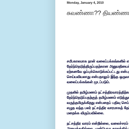
Monday, January 4, 2010
சுவண்ணா?? தியண்ணா?
சமீபகாலமாக நான் வலைப்பக்கங்களில் 
தேர்ந்தெடுத்திருப்பதற்கான அனுமதியைக்
ஏற்கனவே ஒப்புக்கொடுக்கப்பட்டது என்பத
செய்யவியலாது என்பதாலும் இந்த ஒருவாரம்
வலைப்பக்கங்கள் மூடப்படும்.
முதலில் தமிழ்மணம் நட்சத்திரவாரத்திற
தேர்ந்தெடுப்பதற்குத் தமிழ்மணம் எடுத
வருத்தமிருக்கிறது என்பதைப் பதிவு செய
எழுத வந்த பலர் நட்சத்திர வாரமாகத் 
மறைக்க விரும்பவில்லை.
நட்சத்திர வாரம் என்றில்லை, வலைச்சரம
அழைத்ததில்லை. முன்பொரு காலத்தில் 