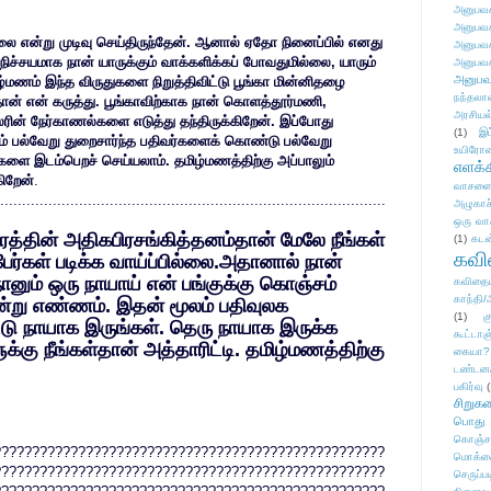
அனுபவக
அனுபவக
 என்று முடிவு செய்திருந்தேன். ஆனால் ஏதோ நினைப்பில் எனது
அனுபவக
ச்சயமாக நான் யாருக்கும் வாக்களிக்கப் போவதுமில்லை, யாரும்
அனுபவக
அனுபவ
ழ்மணம் இந்த விருதுகளை நிறுத்திவிட்டு பூங்கா மின்னிதழை
நந்தலால
ான் என் கருத்து. பூங்காவிற்காக நான் கொளத்தூர்மணி,
அரசியல
லரின் நேர்காணல்களை எடுத்து தந்திருக்கிறேன். இப்போது
(1)
இட
ம் பல்வேறு துறைசார்ந்த பதிவர்களைக் கொண்டு பல்வேறு
உயிரோ
ளை இடம்பெறச் செய்யலாம். தமிழ்மணத்திற்கு அப்பாலும்
எளக்க
கிறேன்
.
வாசனை/க
........................................................................................
அழுகாச
ஒரு வா
ரத்தின் அதிகபிரசங்கித்தனம்தான் மேலே நீங்கள்
(1)
கடன
கவ
்கள் படிக்க வாய்ப்பில்லை.அதானால் நான்
ானும் ஒரு நாயாய் என் பங்குக்கு கொஞ்சம்
கவிதைய
காந்தி/
ன்று எண்ணம். இதன் மூலம் பதிவுலக
(1)
க
்டு நாயாக இருங்கள். தெரு நாயாக இருக்க
கூட்டா
க்கு நீங்கள்தான் அத்தாரிட்டி. தமிழ்மணத்திற்கு
கையா?
டண்டன
பகிர்வு
(
சிறுக
பொது
கொஞ்ச
???????????????????????????????????????????????????
மொக்க
???????????????????????????????????????????????????
செருப்ப