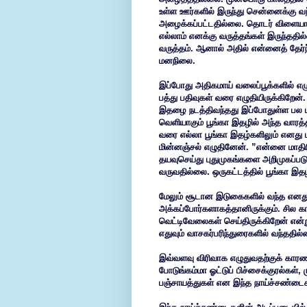
உள்ள ஊர்களில் இருந்து சென்னைக்கு வந
அழைக்கப்பட்டதில்லை. தொடர் விளையாட
எல்லாம் எனக்கு வருத்தங்கள் இருந்ததில்
வருத்தம். ஆனால் அதில் என்னைத் தேர்ந
மனநிலை.
இப்போது அதிகமாய் வலைப்பூக்களில் எழ
பத்து பதிவுகள் வரை எழுதியிருக்கிறேன்
இதழை நடத்திவந்தது இப்போதுள்ள பல பு
வெளியாகும் பூங்கா இதழில் அந்த வாரத்தி
வரை எல்லா பூங்கா இதழ்களிலும் எனது 
மின்னஞ்சல் எழுதினேன். ”என்னை மாதிரி
தயவுசெய்து புதுமுகங்களை அறிமுகப்படுத
வருவதில்லை. ஒருகட்டத்தில் பூங்கா இதழ் 
மேலும் சூடான இடுகைகளில் வந்த எனது ஒ
அக்கப்போர்களாகத்தானிருக்கும். சில 
வெட்டிவேலைகள் செய்திருக்கிறேன் என்
எதுவும் வாசகர்பரிந்துரைகளில் வந்ததில
இவ்வளவு விரிவாக எழுதுவதற்குக் காரணம் 
போடுங்கம்மா ஓட்டுப் பிச்சைக்குரல்கள்,
பஞ்சாயத்துகள் என இந்த நாய்ச்சண்டைகள