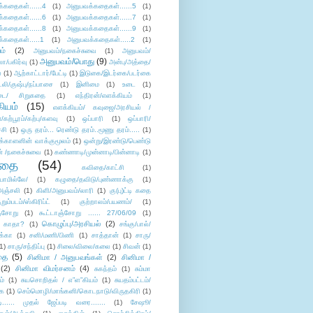
்கதைகள்......4
(1)
அனுபவக்கதைகள்......5
(1)
்கதைகள்......6
(1)
அனுபவக்கதைகள்......7
(1)
்கதைகள்......8
(1)
அனுபவக்கதைகள்......9
(1)
்கதைகள்.....1
(1)
அனுபவக்கதைகள்.....2
(1)
ம்
(2)
அனுபவம்/நகைச்சுவை
(1)
அனுபவம்/
அனுபவம்/பொது
(9)
ா/பகிர்வு
(1)
அன்பு/அத்தை/
்
(1)
ஆற்காட்டார்/பேட்டி
(1)
இடுகை/இடர்கை/படர்கை
்லி/குஷ்பு/நப்பாசை
(1)
இனிமை
(1)
உடை
(1)
டை/ சிறுகதை
(1)
எந்திரன்/எளக்கியம்
(1)
ியம்
(15)
எளக்கியம்/ கவுஜை/அரசியல் /
ற்பூரம்/கற்பு/களவு
(1)
ஒப்பாரி
(1)
ஒப்பாரி/
்சி
(1)
ஒரு தரம்... ரெண்டு தரம்..மூணு தரம்.....
(1)
க்காளனின் வாக்குமூலம்
(1)
ஒன்று/இரண்டு/பெண்டு
் /நகைச்சுவை
(1)
கண்ணாடி/முன்னாடி/பின்னாடி
(1)
ிதை
(54)
கவிதை/காட்சி
(1)
ாமில்லே/
(1)
கழுதை/தவிடு/புண்ணாக்கு
(1)
அஞ்சலி
(1)
கிளி/அனுபவம்/லாரி
(1)
கு(பு)ட்டி கதை
ுறும்படம்/ஸ்கிரிப்ட்
(1)
குற்றாலம்/பயணம்/
(1)
ஞ்சோறு
(1)
கூட்டாஞ்சோறு ...... 27/06/09
(1)
கொழுப்பு/அரசியல்
(2)
 காதா?
(1)
சங்கு/பால்/
க்கா
(1)
சனி/மணி/பிணி
(1)
சாத்தான்
(1)
சாரு/
1)
சாரு/சந்திப்பு
(1)
சிலை/விலை/கலை
(1)
சிவன்
(1)
தை
(5)
சினிமா / அனுபவங்கள்
(2)
சினிமா /
(2)
சினிமா விமர்சனம்
(4)
சுகந்தம்
(1)
சும்மா
ம்
(1)
சுயசொறிதல் / எ”ள”கியம்
(1)
சுயதம்பட்டம்/
ை
(1)
செம்மொழி/மாங்கனி/கொடநாடு/விருதகிரி
(1)
டி...... முதல் ஜேப்படி வரை.......
(1)
சேஷூ/