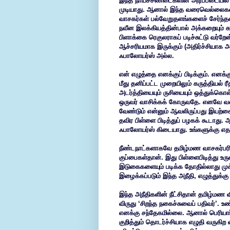
இந்த நாய்ச்சண்டைகளின் அடிப்படையில் ப
முடியாது. ஆனால் இந்த வரைவெல்லைகளைத
வாசகர்கள் பல்வேறுதளங்களைச் சேர்ந்தவ
நவீன இலக்கியத்தின்பால் அக்கறையும் 
பிளாக்கை ரெகுலராகப் படிச்சுட்டு வர்றே
ஆச்சரியமாக இருக்கும் (அதிர்ச்சியாக 
ஃபாலோயர்ஸ் அல்ல.
என் எழுத்தை எனக்குப் பிடிக்கும். எனக
மீது தனிப்பட்ட முறையிலும் கருத்தியல
அடர்த்தியையும் ருசியையும் ஒத்துக்கொள்
ஒருவர் வாசிக்கக் கோருவதே. எனவே வலை
வேண்டும் என்னும் ஆவலிருப்பது இயற்க
தவிர பிள்ளை பிடித்துப் பழகக் கூடாது.
ஃபாலோயர்ஸ் கிடையாது. உங்களுக்கு எ
நீண்டநாட்களாகவே தமிழ்மண வாசகர்பர
குப்பைகள்தான். இது பிள்ளைபிடித்து உர
இடுகைகளையும் படிக்க தோதில்லாது மு
இழைக்கப்படும் இந்த அநீதி, எழுத்துக்கு
இந்த அநீதிகளின் நீட்சிதான் தமிழ்மண 
விருது ‘சிறந்த நகைச்சுவைப் பதிவர்’. 
எனக்கு சந்தேகமில்லை. ஆனால் பெரியார்
குறித்தும் தொடர்ச்சியாக எழுதி வரு