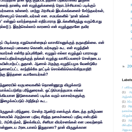
ார்த்தால் நான் ஒரு குறிப்பிடத்தக்க பதிவராகவே இருக்க
் தாண்டி என் எழுத்துக்களைத் தொடர்ச்சியாகப் படிக்கும்
ர்களாக உள்ளனர். மாற்று அரசியல் இயக்கங்களைச் சேர்ந்தவர்கள்,
கரிசனமும் கொண்டவர்கள் என. சமயங்களில் ‘நான் உங்கள்
ன்’ என்னும் வார்த்தைகள் எதிர்பாராத இடங்களிலிருந்து வரும்போது
அல்ல((-). இதற்கெல்லாம் காரணம் என் எழுத்துதானே தவிர
்குப் பிடிக்காத எதுவொன்றையும் வாசகி/கனுக்குத் தருவதில்லை. என்
் ரீதியாகவும் பகைமை கொண்டவர்களும் கூட என் எழுத்தின்
வார்கள் என்றே நம்புகிறேன். எழுதும் எல்லா எழுத்தும் யாராவது
ப்பதிவர்களுக்குத் தங்கள் எழுத்து வாசிப்பவரைச் சென்றடைய
ையின்பாற்பட்டதுதான். ஆனால் அதற்கு எழுதிப்பழக வேண்டுமே
►
20
 ஆனானப்பட்ட காந்திக்கே நாட்டில் சொல்லிக்கொள்கிறமாதிரி
தற்கு இத்தனை ஃபாலோயர்கள்?
Label
ிந்துரையில் வருபவைகளில் தொண்ணூறு விழுக்காடு
/ பகிர்வ
ுவாக்கப்படுகிற பரிந்துரைகள். ஒட்டுமொத்தமாக எல்லா
(1)
அ
க்கியமான இடுகைகளைப் படிக்க வரும் வாசகர்களுக்கு
அஞ்சலி
 இழைக்கப்படும் அநீதியும் கூட.
(1)
அப்ப
அர
(1)
விருதுகள் பரிந்துரை. சென்ற ஆண்டு எனக்குக் கிடைத்த தமிழ்மண
நகைச்ச
அப்துல்
உண்மையில் அதற்கான பதிவு சிறந்த நகைச்சுவைப் பதிவு என்பதில்
(1)
அற
, அம்பேத்கர், இலக்கியம், சினிமா விமர்சனங்கள் என பலவற்றைக்
மீள்பதிவ
கிற என்னுடைய அடையாளம் இதுதானா? நான் விருதுக்கான
அனுபவக