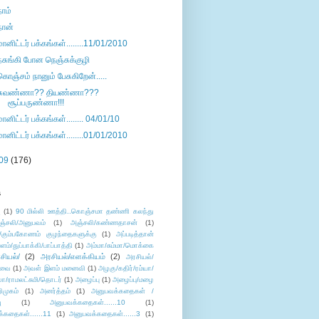
நாம்
நான்
மானிட்டர் பக்கங்கள்........11/01/2010
நசுங்கி போன நெஞ்சுக்குழி
கொஞ்சம் நானும் பேசுகிறேன்.....
சுவண்ணா?? தியண்ணா???
சூப்பருண்ணா!!!
மானிட்டர் பக்கங்கள்........ 04/01/10
மானிட்டர் பக்கங்கள்........01/01/2010
09
(176)
s
ு
(1)
90 மில்லி ஊத்தி..கொஞ்சமா தண்ணி கலந்து
ஞ்சலி/அனுபவம்
(1)
அஞ்சலி/கண்ணதாசன்
(1)
/கும்பகோணம் குழந்தைகளுக்கு
(1)
அப்படித்தான்
ளம்/துப்பாக்கி/பாப்பாத்தி
(1)
அம்மா/சும்மா/மொக்கை
சியல்/
(2)
அரசியல்/எளக்கியம்
(2)
அரசியல்/
ுவை
(1)
அவள் இளம் மனைவி
(1)
அழகு/கதிர்/ரம்யா/
லா/ராமலட்சுமி/தொடர்
(1)
அழைப்பு
(1)
அழைப்பு/மழை
ிமுகம்
(1)
அனர்த்தம்
(1)
அனுபவக்கதைகள் /
ு
(1)
அனுபவக்கதைகள்......10
(1)
்கதைகள்......11
(1)
அனுபவக்கதைகள்......3
(1)