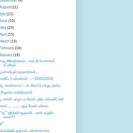
September
(4)
August
(11)
July
(12)
June
(10)
May
(20)
April
(15)
March
(18)
February
(18)
January
(18)
சாரு நிவேதிதாவும்... வறட்டு மொளகாய்
சட்னியும்
முடிச்சவிழும் தருணங்கள்....
மானிட்டர் பக்கங்கள்------25/01/2010
ஆ...ஊன்னா கூட்டமா கிளம்பி வந்துடறாங்க
10 தூக்க மாத்திரைகள்
மு.கவின் பழைய படங்கள். புதிய கமெண்ட்கள்
அசல்.................ஒரு போளி பார்வை
””ஆ”” ஜீரத்தில் ஒருவன்....நான் எழுதிய
கதை??
நீ”
ஆயிரத்தில் ஒருவன்...விமர்சனமல்ல