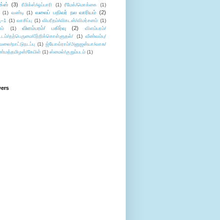
ிக்ஸ்
(3)
ரீமிக்ஸ்/ஒப்பாரி
(1)
ரீமேக்/மொக்கை
(1)
வலைப் பதிவர் நல வாரியம்
(2)
(1)
வண்டி
(1)
--1
(1)
வாசிப்பு
(1)
விபரீதம்/விகடன்/விமர்சனம்
(1)
விளம்பரம்/ பகிர்வு
(2)
ம்
(1)
விளம்பரம்/
ட்டம்/தற்பெருமை/பீற்றிக்கொள்ளுதல்/
(1)
வீண்வம்பு/
ேலை/நாட்டுநடப்பு
(1)
ஜ்யோவ்ராம்/அனுஜன்யா/வாசு/
ண்மத்தமிழன்/கேபிள்
(1)
ஸ்மைல்/குறும்படம்
(1)
wers